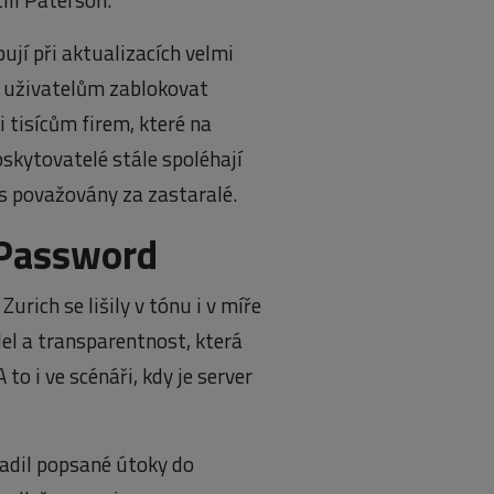
ují při aktualizacích velmi
la uživatelům zablokovat
i tisícům firem, které na
oskytovatelé stále spoléhají
es považovány za zastaralé.
1Password
rich se lišily v tónu i v míře
el a transparentnost, která
to i ve scénáři, kdy je server
sadil popsané útoky do