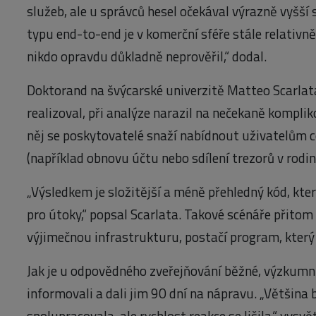
služeb, ale u správců hesel očekával výrazně vyšší 
typu end-to-end je v komerční sféře stále relativně
nikdo opravdu důkladně neprověřil,“ dodal.
Doktorand na švýcarské univerzitě Matteo Scarlata
realizoval, při analýze narazil na nečekaně kompli
něj se poskytovatelé snaží nabídnout uživatelům 
(například obnovu účtu nebo sdílení trezorů v rodin
„Výsledkem je složitější a méně přehledný kód, kter
pro útoky,“ popsal Scarlata. Takové scénáře přito
výjimečnou infrastrukturu, postačí program, který 
Jak je u odpovědného zveřejňování běžné, výzkumn
informovali a dali jim 90 dní na nápravu. „Většina 
spolupracovala, ale rychlost reakce se lišila,“ vysvě