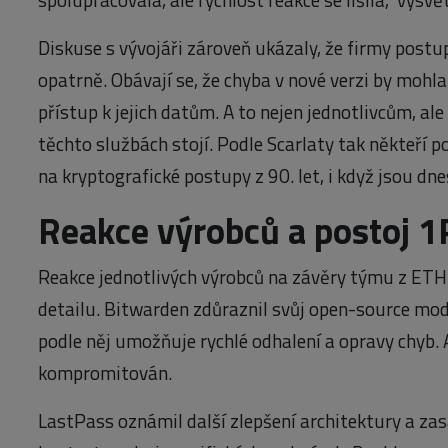
Diskuse s vývojáři zároveň ukázaly, že firmy postup
opatrně. Obávají se, že chyba v nové verzi by moh
přístup k jejich datům. A to nejen jednotlivcům, ale 
těchto službách stojí. Podle Scarlaty tak někteří p
na kryptografické postupy z 90. let, i když jsou dn
Reakce výrobců a postoj 
Reakce jednotlivých výrobců na závěry týmu z ETH Zu
detailu. Bitwarden zdůraznil svůj open-source mod
podle něj umožňuje rychlé odhalení a opravy chyb. A 
kompromitován.
LastPass oznámil další zlepšení architektury a za