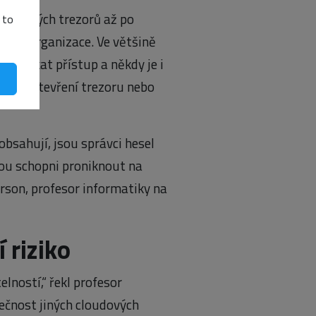
vatelských trezorů až po
 to
jedné organizace. Ve většině
 získat přístup a někdy je i
ášení, otevření trezoru nebo
obsahují, jsou správci hesel
ou schopni proniknout na
rson, profesor informatiky na
 riziko
lností,“ řekl profesor
ečnost jiných cloudových