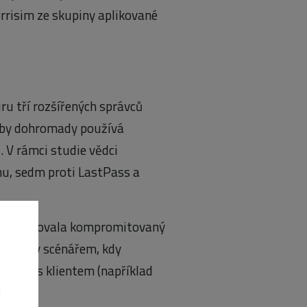
risim ze skupiny aplikované
u tří rozšířených správců
užby dohromady používá
u. V rámci studie vědci
u, sedm proti LastPass a
terá simulovala kompromitovaný
u – tedy scénářem, kdy
ikaci s klientem (například
.
i