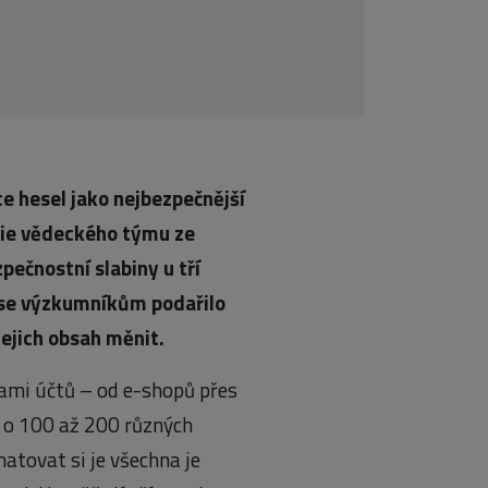
ce hesel jako nejbezpečnější
udie vědeckého týmu ze
ečnostní slabiny u tří
í se výzkumníkům podařilo
jejich obsah měnit.
kami účtů – od e-shopů přes
í o 100 až 200 různých
atovat si je všechna je