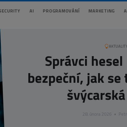
 SECURITY
AI
PROGRAMOVÁNÍ
MARKETING
A
AKTUALIT
Správci hesel
bezpeční, jak se 
švýcarská
28. února 2026
•
Petr