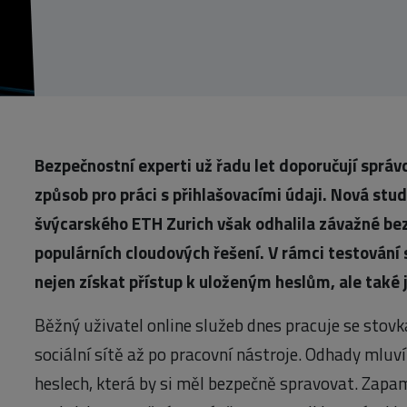
Bezpečnostní experti už řadu let doporučují správ
způsob pro práci s přihlašovacími údaji. Nová st
švýcarského ETH Zurich však odhalila závažné bezp
populárních cloudových řešení. V rámci testován
nejen získat přístup k uloženým heslům, ale také 
Běžný uživatel online služeb dnes pracuje se stov
sociální sítě až po pracovní nástroje. Odhady mluv
heslech, která by si měl bezpečně spravovat. Zapam