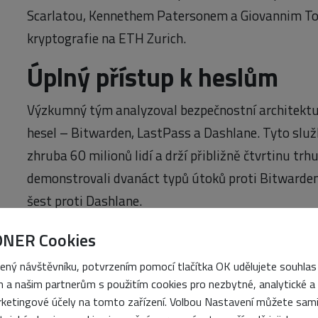
Scarlatou, Kennethem Patersonem a Giovannim Tor
kryptografie na ETH Zurich.
Úplný přístup k heslům
Výzkumný tým analyzoval bezpečnostní architektur
hesel – Bitwarden, LastPass a Dashlane. Tyto sl
zhruba 60 milionů lidí a drží přibližně čtvrtinu trh
demonstrovali dvanáct typů útoků proti Bitwarden
šest proti Dashlane.
Pro testování si zřídili vlastní infrastrukturu, k
ONER Cookies
server. Pracovali s tzv. modelem škodlivého server
ený návštěvníku, potvrzením pomocí tlačítka OK udělujete souhlas
napadený server nejedná korektně a může při komun
 a našim partnerům s použitím cookies pro nezbytné, analytické a
webovým prohlížečem) úmyslně měnit své chování
ketingové účely na tomto zařízení. Volbou Nastavení můžete sam