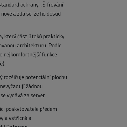
standard ochrany. „Šifrování
 nové a zdá se, že ho dosud
, který část útoků prakticky
kovanou architekturu. Podle
co nejkomfortnější funkce
ě).
ý rozšiřuje potenciální plochu
m nevyžadují žádnou
se vydává za server.
íci poskytovatele předem
byla vstřícná a
tlil Paterson.