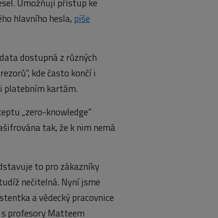
esel. Umožňují přístup ke
ho hlavního hesla,
píše
u data dostupná z různých
trezorů“, kde často končí i
či platebním kartám.
nceptu „zero-knowledge“
zašifrována tak, že k nim nemá
edstavuje to pro zákazníky
tudíž nečitelná. Nyní jsme
sistentka a vědecký pracovnice
 s profesory Matteem