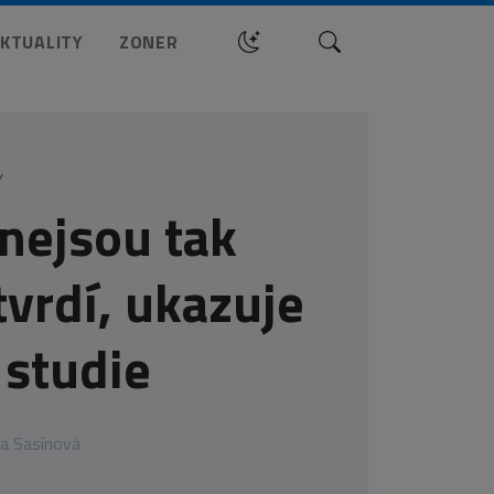
Hledat
KTUALITY
ZONER
Y
 nejsou tak
tvrdí, ukazuje
 studie
a Sasínová