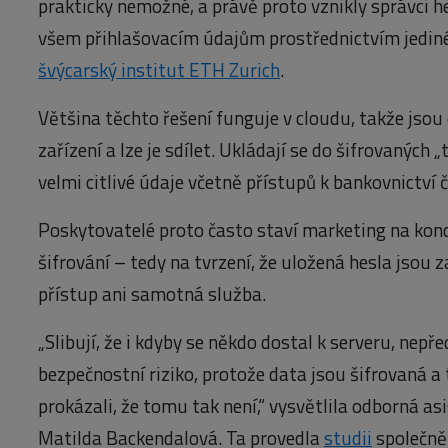
prakticky nemožné, a právě proto vznikly správci h
všem přihlašovacím údajům prostřednictvím jediné
švýcarský institut ETH Zurich
.
Většina těchto řešení funguje v cloudu, takže jso
zařízení a lze je sdílet. Ukládají se do šifrovaných „
velmi citlivé údaje včetně přístupů k bankovnictví 
Poskytovatelé proto často staví marketing na ko
šifrování – tedy na tvrzení, že uložená hesla jsou 
přístup ani samotná služba.
„Slibují, že i kdyby se někdo dostal k serveru, nepř
bezpečnostní riziko, protože data jsou šifrovaná a 
prokázali, že tomu tak není,“ vysvětlila odborná a
Matilda Backendalová. Ta provedla
studii
společně