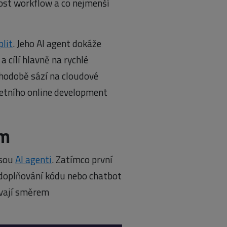
lost workflow a co nejmenší
plit
. Jeho AI agent dokáže
a cílí hlavně na rychlé
uhodobě sází na cloudové
letního online development
ům
jsou
AI agenti
. Zatímco první
 doplňování kódu nebo chatbot
uvají směrem