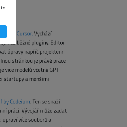
 to
tory
s patří
Cursor.
Vychází
běji než běžné pluginy.
Editor
at úpravy napříč projektem
Silnou stránkou je právě práce
je více modelů včetně GPT
zi startupy a menšími
f by Codeium
. Ten se snaží
mní práci. Vývojář může zadat
, upraví více souborů a