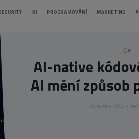
 SECURITY
AI
PROGRAMOVÁNÍ
MARKETING
A
AI
AI-native kódové
AI mění způsob 
28. května 2026
•
Pet