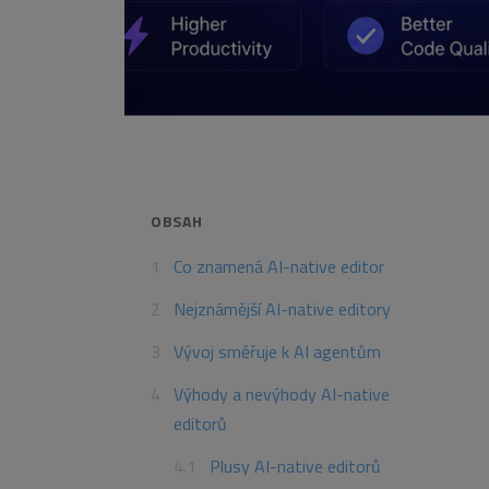
OBSAH
Co znamená AI-native editor
Nejznámější AI-native editory
Vývoj směřuje k AI agentům
Výhody a nevýhody AI-native
editorů
Plusy AI-native editorů