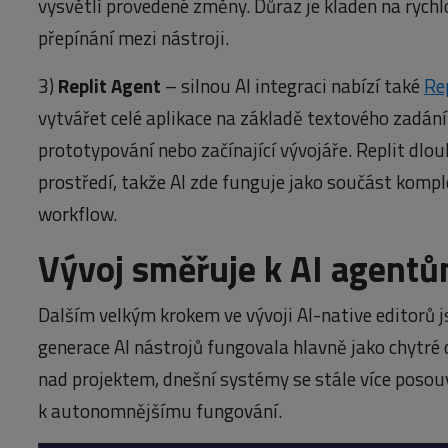
vysvětlí provedené změny. Důraz je kladen na rych
přepínání mezi nástroji.
3)
Replit Agent
– silnou AI integraci nabízí také
Re
vytvářet celé aplikace na základě textového zadání 
prototypování nebo začínající vývojáře. Replit dlo
prostředí, takže AI zde funguje jako součást komp
workflow.
Vývoj směřuje k AI agent
Dalším velkým krokem ve vývoji AI-native editorů 
generace AI nástrojů fungovala hlavně jako chytré
nad projektem, dnešní systémy se stále více poso
k autonomnějšímu fungování.