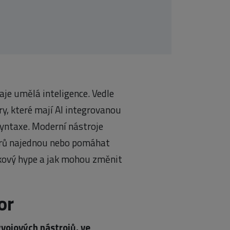
aje umělá inteligence. Vedle
ry, které mají AI integrovanou
syntaxe. Moderní nástroje
borů najednou nebo pomáhat
akový hype a jak mohou změnit
or
vojových nástrojů, ve