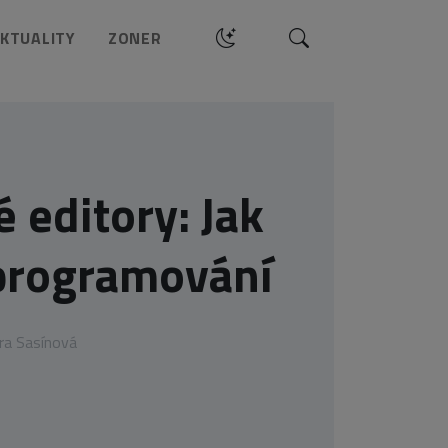
Hledat
KTUALITY
ZONER
 editory: Jak
programování
ra Sasínová