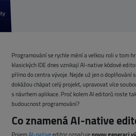
Programování se rychle mění a velkou roli v tom hr
klasických IDE dnes vznikají AI-native kódové edito
přímo do centra vývoje. Nejde už jen o doplňování 
dokážou chápat celý projekt, upravovat více sou
s návrhem aplikace. Proč kolem AI editorů roste t
budoucnost programování?
Co znamená AI-native edit
Pojem
AI-native
editor označuje
novou generaci vý