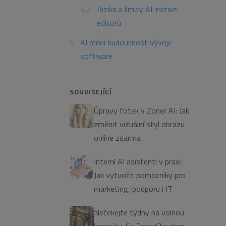
Rizika a limity AI-native
editorů
AI mění budoucnost vývoje
software
SOUVISEJÍCÍ
Úpravy fotek v Zoner AI: Jak
změnit vizuální styl obrazu
online zdarma
Interní AI asistenti v praxi:
Jak vytvořit pomocníky pro
marketing, podporu i IT
Nečekejte týdny na volnou
kapacitu. Se ZonerCloudem