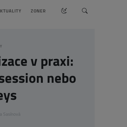
Hledat
KTUALITY
ZONER
TY
zace v praxi:
 session nebo
eys
a Sasínová