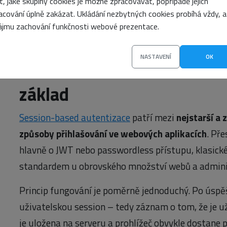
it, jaké skupiny cookies je možné zpracovávat, popřípadě jejich
uživatele, zatímco autorizace řeší, co konkrétně m
acování úplně zakázat. Ukládání nezbytných cookies probíhá vždy, a
dělat. Autentizace tedy odpovídá na otázku „Kdo j
ájmu zachování funkčnosti webové prezentace.
„Co smíte dělat?“.
NASTAVENÍ
OK
Session autentizace: Stále
základ
Session-based autentizace
patří mezi
nejstarší a 
způsoby přihlašování ve webových aplikacích
. Př
hlavně o JWT nebo passwordless přístupu, klasické
standardem u obrovského množství webů a admini
Princip fungování je poměrně jednoduchý. Po úspěš
uživatelskou session – tedy záznam o tom, že je už
je uložena na serveru a prohlížeč obvykle dostane p