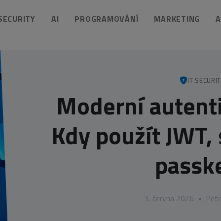
 SECURITY
AI
PROGRAMOVÁNÍ
MARKETING
A
IT SECURI
Moderní autenti
Kdy použít JWT,
passk
1. června 2026
•
Petr