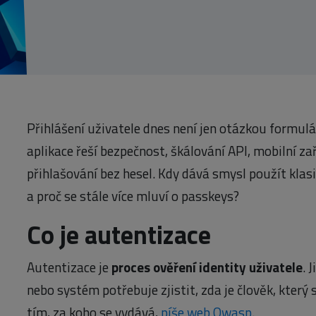
Přihlášení uživatele dnes není jen otázkou formul
aplikace řeší bezpečnost, škálování API, mobilní zař
přihlašování bez hesel. Kdy dává smysl použít klas
a proč se stále více mluví o passkeys?
Co je autentizace
Autentizace je
proces ověření identity uživatele
. 
nebo systém potřebuje zjistit, zda je člověk, který 
tím, za koho se vydává,
píše web Owasp
.