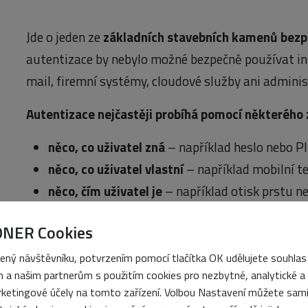
Jde o jeden ze
základních stavebních kamenů bezpe
autentizace by nebylo možné bezpečně používat in
mail, firemní systémy, cloudové služby ani adminis
Autentizace nejčastěji probíhá pomocí některého 
něco, co uživatel zná
– například heslo nebo PI
něco, co uživatel vlastní
– například mobilní te
něco, čím uživatel je
– například otisk prstu ne
Moderní systémy často kombinují více faktorů naje
ONER Cookies
označuje jako
vícefaktorová autentizace (MFA)
. T
ený návštěvníku, potvrzením pomocí tlačítka OK udělujete souhlas
přihlášení heslem a následné potvrzení pomocí mob
 a našim partnerům s použitím cookies pro nezbytné, analytické a
ketingové účely na tomto zařízení. Volbou Nastavení můžete sam
Je důležité odlišovat autentizaci od autorizace. Au