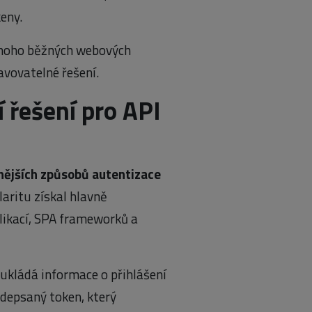
eny.
mnoho běžných webových
avovatelné řešení.
 řešení pro API
nějších způsobů autentizace
laritu získal hlavně
likací, SPA frameworků a
eukládá informace o přihlášení
depsaný token, který