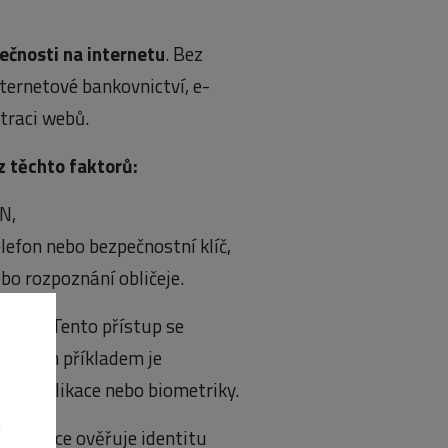
čnosti na internetu
. Bez
ternetové bankovnictví, e-
traci webů.
z těchto faktorů:
N,
lefon nebo bezpečnostní klíč,
bo rozpoznání obličeje.
dnou. Tento přístup se
ypickým příkladem je
ilní aplikace nebo biometriky.
i
tentizace ověřuje identitu