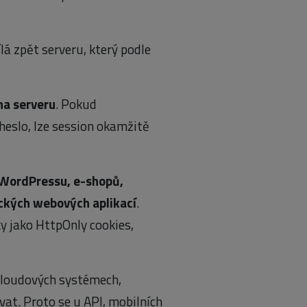
lá zpět serveru, který podle
na serveru
. Pokud
heslo, lze session okamžitě
 WordPressu, e-shopů,
ických webových aplikací
.
y jako HttpOnly cookies,
h cloudových systémech,
at. Proto se u API, mobilních