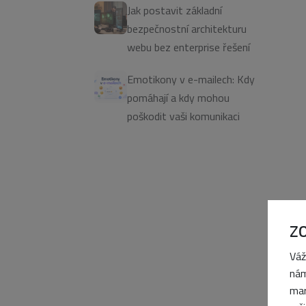
Jak postavit základní
bezpečnostní architekturu
webu bez enterprise řešení
Emotikony v e-mailech: Kdy
pomáhají a kdy mohou
poškodit vaši komunikaci
Z
Váž
nám
mar