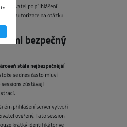
ůže uživatel po přihlášení
 to
ste?“ a autorizace na otázku
 velmi bezpečný
zároveň stále nejbezpečnější
estože se dnes často mluví
 sessions zůstávají
strací.
ném přihlášení server vytvoří
ivatel ověřený. Tato session
ouze krátký identifikátor ve