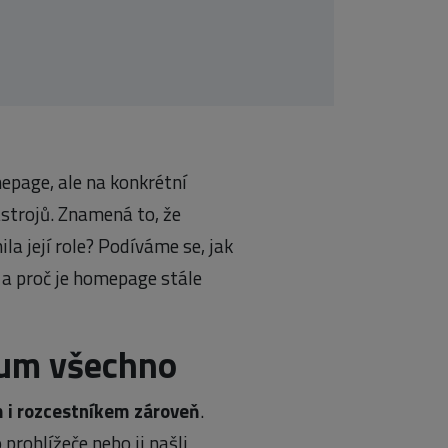
epage, ale na konkrétní
ástrojů. Znamená to, že
a její role? Podíváme se, jak
 a proč je homepage stále
rum všechno
i rozcestníkem zároveň
.
prohlížeče nebo ji našli