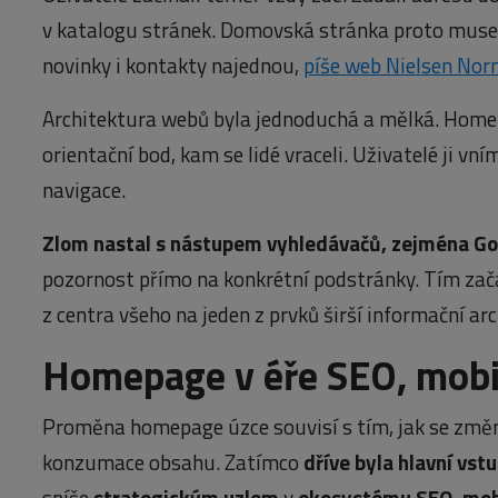
v katalogu stránek. Domovská stránka proto musel
novinky i kontakty najednou,
píše web Nielsen No
Architektura webů byla jednoduchá a mělká. Home
orientační bod, kam se lidé vraceli. Uživatelé ji vn
navigace.
Zlom nastal s nástupem vyhledávačů, zejména G
pozornost přímo na konkrétní podstránky. Tím za
z centra všeho na jeden z prvků širší informační arc
Homepage v éře SEO, mobil
Proměna homepage úzce souvisí s tím, jak se změn
konzumace obsahu. Zatímco
dříve byla hlavní vst
spíše
strategickým uzlem
v
ekosystému SEO, mobi