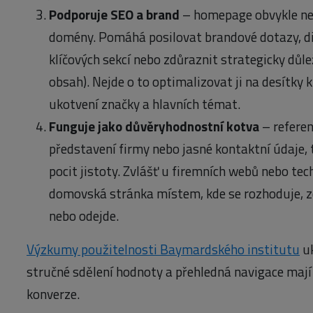
Podporuje SEO a brand
– homepage obvykle nes
domény. Pomáhá posilovat brandové dotazy, di
klíčových sekcí nebo zdůraznit strategicky důlež
obsah). Nejde o to optimalizovat ji na desítky k
ukotvení značky a hlavních témat.
Funguje jako důvěryhodnostní kotva
– referen
představení firmy nebo jasné kontaktní údaje,
pocit jistoty. Zvlášť u firemních webů nebo tec
domovská stránka místem, kde se rozhoduje, z
nebo odejde.
Výzkumy použitelnosti Baymardského institutu
uk
stručné sdělení hodnoty a přehledná navigace mají z
konverze.