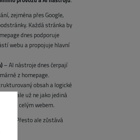
ání, zejména přes Google,
 podstránky. Každá stránka by
mepage dnes podporuje
ástí webu a propojuje hlavní
a)
– AI nástroje dnes čerpají
rimárně z homepage.
strukturovaný obsah a logické
žitá, ale už ne jako jediná
stva nad celým webem.
čkou. Přesto ale zůstává
i