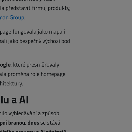
a představit firmu, produkty,
rman Group
.
page fungovala jako mapa i
ímali jako bezpečný výchozí bod
oogle
, které přesměrovaly
čala proměna role homepage
hitektury.
u a AI
ilo vyhledávání a způsob
upní branou
,
dnes
se stává
lního provozu a AI nástrojů
.