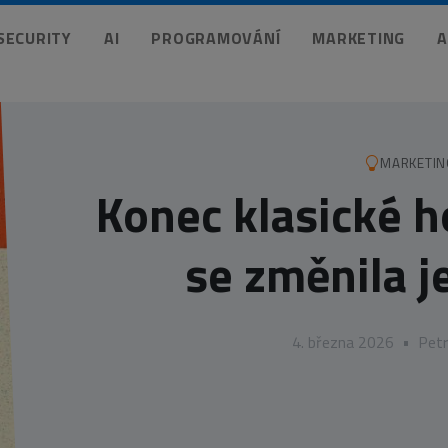
 SECURITY
AI
PROGRAMOVÁNÍ
MARKETING
A
MARKETIN
Konec klasické 
se změnila j
4. března 2026
•
Petr