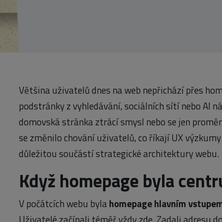
Většina uživatelů dnes na web nepřichází přes hom
podstránky z vyhledávání, sociálních sítí nebo AI n
domovská stránka ztrácí smysl nebo se jen proměnil
se změnilo chování uživatelů, co říkají UX výzkumy
důležitou součástí strategické architektury webu.
Když homepage byla cent
V počátcích webu byla
homepage hlavním vstupem 
Uživatelé začínali téměř vždy zde. Zadali adresu do 