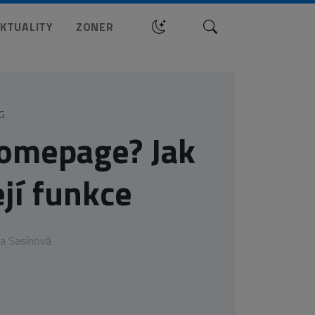
Hledat
KTUALITY
ZONER
G
homepage? Jak
ejí funkce
a Sasínová