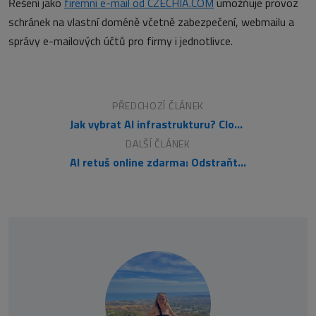
Řešení jako
firemní e-mail od CZECHIA.COM
umožňuje provoz
schránek na vlastní doméně včetně zabezpečení, webmailu a
správy e-mailových účtů pro firmy i jednotlivce.
PŘEDCHOZÍ ČLÁNEK
Jak vybrat AI infrastrukturu? Cloud vede, hybrid a on-premise jsou doplňky
DALŠÍ ČLÁNEK
AI retuš online zdarma: Odstraňte lidi a rušivé objekty z fotek