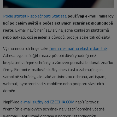
Podle statistik společnosti Statista
používají e-mail miliardy
lidí po celém světě a počet aktivních schránek dlouhodobě
roste
. E-mail navíc není závislý na jedné konkrétní platformě
nebo aplikaci, což je jeden z důvodů, proč je stále tak důležitý.
Významnou roli hraje také
firemní e-mail na vlastní doméně
.
Adresa typu info@firma.cz působí důvěryhodněji než
bezplatné veřejné schránky a zároveň pomáhá budovat značku
firmy. Firemní e-mailové služby dnes často zahrnují nejen
samotné schránky, ale také antivirovou ochranu, antispam,
webmail, synchronizaci s mobilem nebo podporu vlastních
domén.
Například
e-mail služby od CZECHIA.COM
nabízí provoz
firemních e-mailových schránek na vlastní doméně včetně
webmailu, antivirové ochrany a podpory standardních