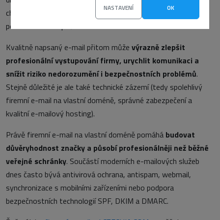
NASTAVENÍ
OK
chyby – od nejasných předmětů přes nepřehledné texty až po
podceňování bezpečnosti.
Kvalitně napsaný e-mail přitom může
výrazně zlepšit
profesionální vystupování firmy, urychlit komunikaci a
snížit riziko nedorozumění i bezpečnostních problémů
.
Stejně důležité je ale také technické zázemí (tedy spolehlivý
firemní e-mail na vlastní doméně, správné zabezpečení a
kvalitní e-mailový hosting).
Právě firemní e-mail na vlastní doméně pomáhá
budovat
důvěryhodnost značky a působí profesionálněji než běžné
veřejné schránky
. Součástí moderních e-mailových služeb
dnes často bývá antivirová ochrana, antispam, webmail,
synchronizace s mobilními zařízeními nebo podpora
bezpečnostních technologií SPF, DKIM a DMARC.