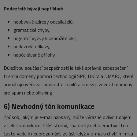
Podezřelé bývají například:
neobvyklé adresy odesílatelů,
gramatické chyby,
urgentní výzvy k okamžité akci,
podezřelé odkazy,
neočekávané přílohy.
Důležitou součástí bezpečnosti je také správné zabezpečení
firemní domény pomocí technologií SPF, DKIM a DMARC, které
pomáhají ověřovat pravost e-mailů a omezují zneužití domény
pro spam nebo phishing.
6)
Nevhodný tón komunikace
Způsob, jakým je e-mail napsaný, může výrazně ovlivnit dojem
z celé komunikace. Příliš strohý, chaotický nebo emotivní tón
často vede k nedorozumění, zvlášť když v e-mailu chybí mimika