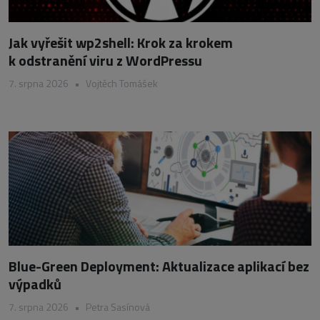
Jak vyřešit wp2shell: Krok za krokem
k odstranění viru z WordPressu
7. srpna 2026
•
Vojtěch Tomášek
Blue-Green Deployment: Aktualizace aplikací bez
výpadků
7. srpna 2026
•
Petra Sasínová