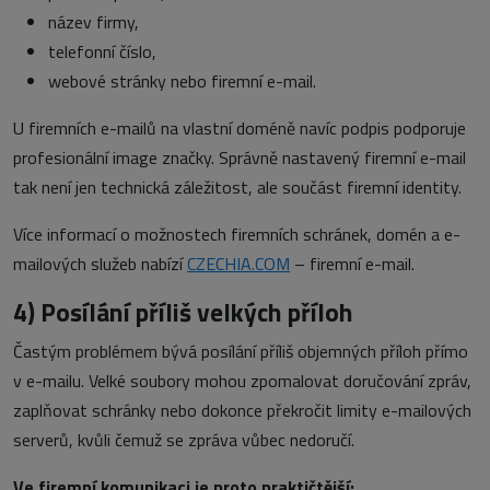
název firmy,
telefonní číslo,
webové stránky nebo firemní e-mail.
U firemních e-mailů na vlastní doméně navíc podpis podporuje
profesionální image značky. Správně nastavený firemní e-mail
tak není jen technická záležitost, ale součást firemní identity.
Více informací o možnostech firemních schránek, domén a e-
mailových služeb nabízí
CZECHIA.COM
– firemní e-mail.
4)
Posílání příliš velkých příloh
Častým problémem bývá posílání příliš objemných příloh přímo
v e-mailu. Velké soubory mohou zpomalovat doručování zpráv,
zaplňovat schránky nebo dokonce překročit limity e-mailových
serverů, kvůli čemuž se zpráva vůbec nedoručí.
Ve firemní komunikaci je proto praktičtější: