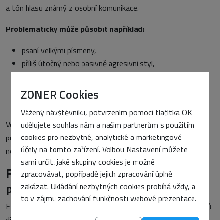
a tón hlasu známý z osobní komunikace.
Problematicky může působit například:
psaní velkými písmeny,
příliš útočný nebo pasivně agresivní styl,
neformální komunikace v nevhodné situaci,
impulzivní reakce psané ve vzteku,
ZONER Cookies
zbytečně chaotické formulace.
Vážený návštěvníku, potvrzením pomocí tlačítka OK
Ve firemní komunikaci se proto vyplatí držet věcný,
udělujete souhlas nám a našim partnerům s použitím
cookies pro nezbytné, analytické a marketingové
profesionální a srozumitelný styl, který minimalizuje riziko
účely na tomto zařízení. Volbou Nastavení můžete
nedorozumění a působí důvěryhodně.
sami určit, jaké skupiny cookies je možné
Firemní e-mail jako základ
zpracovávat, popřípadě jejich zpracování úplně
profesionální komunikace
zakázat. Ukládání nezbytných cookies probíhá vždy, a
to v zájmu zachování funkčnosti webové prezentace.
E-mail zůstává i v roce 2026 jedním z nejdůležitějších nástrojů
digitální komunikace. Přesto mnoho lidí stále opakuje stejné