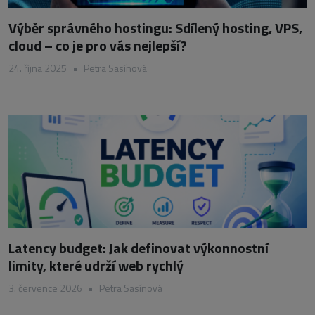
Výběr správného hostingu: Sdílený hosting, VPS,
cloud – co je pro vás nejlepší?
24. října 2025
•
Petra Sasínová
Latency budget: Jak definovat výkonnostní
limity, které udrží web rychlý
3. července 2026
•
Petra Sasínová