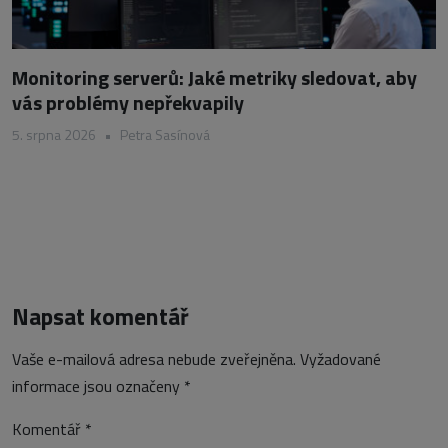
Monitoring serverů: Jaké metriky sledovat, aby
vás problémy nepřekvapily
5. srpna 2026
•
Petra Sasínová
Napsat komentář
Vaše e-mailová adresa nebude zveřejněna.
Vyžadované
informace jsou označeny
*
Komentář
*