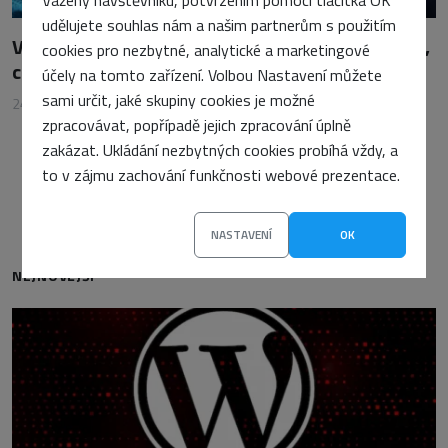
udělujete souhlas nám a našim partnerům s použitím
Výběr správného hostingu: Sdílený hosting, VPS,
cookies pro nezbytné, analytické a marketingové
cloud – co je pro vás nejlepší?
účely na tomto zařízení. Volbou Nastavení můžete
sami určit, jaké skupiny cookies je možné
24. října 2025
•
Petra Sasínová
zpracovávat, popřípadě jejich zpracování úplně
zakázat. Ukládání nezbytných cookies probíhá vždy, a
to v zájmu zachování funkčnosti webové prezentace.
NASTAVENÍ
OK
NEJNOVĚJŠÍ