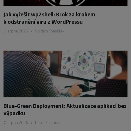
Jak vyřešit wp2shell: Krok za krokem
k odstranění viru z WordPressu
7. srpna 2026
•
Vojtěch Tomášek
Blue-Green Deployment: Aktualizace aplikací bez
výpadků
7. srpna 2026
•
Petra Sasínová