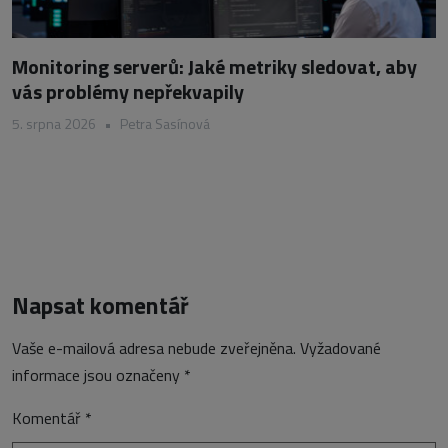
Monitoring serverů: Jaké metriky sledovat, aby
vás problémy nepřekvapily
5. srpna 2026
•
Petra Sasínová
Napsat komentář
Vaše e-mailová adresa nebude zveřejněna.
Vyžadované
informace jsou označeny
*
Komentář
*