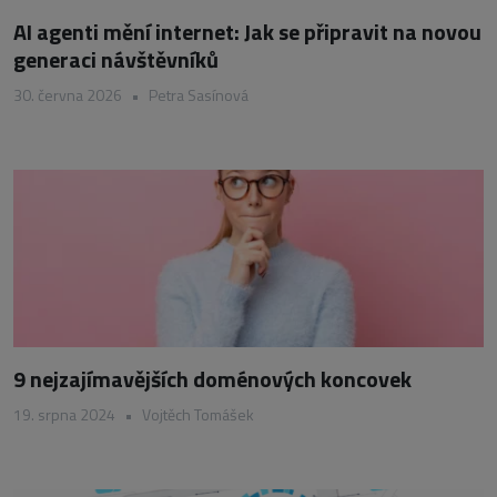
AI agenti mění internet: Jak se připravit na novou
generaci návštěvníků
30. června 2026
•
Petra Sasínová
9 nejzajímavějších doménových koncovek
19. srpna 2024
•
Vojtěch Tomášek