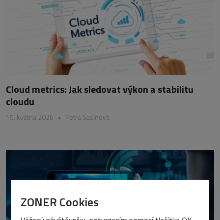
Cloud metrics: Jak sledovat výkon a stabilitu
cloudu
15. května 2026
•
Petra Sasínová
ZONER Cookies
Vážený návštěvníku, potvrzením pomocí tlačítka OK