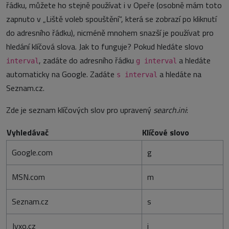
řádku, můžete ho stejně používat i v Opeře (osobně mám toto
zapnuto v „Liště voleb spouštění“, která se zobrazí po kliknutí
do adresního řádku), nicméně mnohem snazší je používat pro
hledání klíčová slova. Jak to funguje? Pokud hledáte slovo
, zadáte do adresního řádku
a hledáte
interval
g interval
automaticky na Google. Zadáte
a hledáte na
s interval
Seznam.cz.
Zde je seznam klíčových slov pro upravený
search.ini
:
Vyhledávač
Klíčové slovo
Google.com
g
MSN.com
m
Seznam.cz
s
Jyxo.cz
j