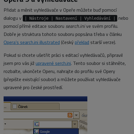
Přidat a měnit vyhledávače v Opeře můžete buď pomocí
dialogu v
nebo
| Nástroje | Nastavení | Vyhledávání |
pomocí přímé editace souboru
search.ini
ve svém profilu.
Dobře je struktura tohoto souboru popsána třeba v článku
Opera’s search.ini illustrated
(český
překlad
starší verze).
Pokud si chcete ušetřit práci s editací vyhledávačů, připravil
jsem pro vás již
upravené serch.ini
. Tento soubor si stáhněte,
rozbalte, ukončete Operu, nahrajte do profilu své Opery
(přepište existující soubor) a můžete používat vyhledávače
upravené pro české prostředí.