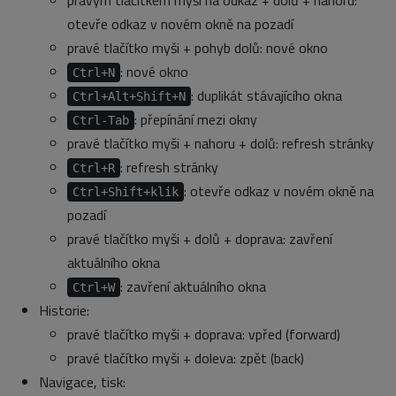
otevře odkaz v novém okně na pozadí
pravé tlačítko myši + pohyb dolů: nové okno
: nové okno
Ctrl+N
: duplikát stávajícího okna
Ctrl+Alt+Shift+N
: přepínání mezi okny
Ctrl-Tab
pravé tlačítko myši + nahoru + dolů: refresh stránky
: refresh stránky
Ctrl+R
: otevře odkaz v novém okně na
Ctrl+Shift+klik
pozadí
pravé tlačítko myši + dolů + doprava: zavření
aktuálního okna
: zavření aktuálního okna
Ctrl+W
Historie:
pravé tlačítko myši + doprava: vpřed (forward)
pravé tlačítko myši + doleva: zpět (back)
Navigace, tisk: