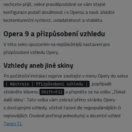
nechcete přijít, velice pravděpodobně se vám stejné
konfigurace podaří dosáhnout i s Operou a navíc získáte
bezkonkurenční rychlost, ovladatelnost a stabilitu.
Opera 9 a přizpůsobení vzhledu
V této sekci upozorním na nejdůležitější nastavení pro
přizpůsobení vzhledu Opery.
Vzhledy aneb jiné skiny
Po počáteční instalaci nejprve zavítejte v menu Opery do sekce
, popřípadě
| Nástroje | Přizpůsobení vzhledu |
stiskněte klávesu
a přepněte se na volbu „Získat
Shift+F12
další skiny“. Tato volba vám zobrazí přímo stránky Opery
s dostupnými vzhledy, včetně řazení dle nejpopulárnějších či
nejnovějších. Osobně preferuji jednoduchý a decentní vzhled
Tango CL
.