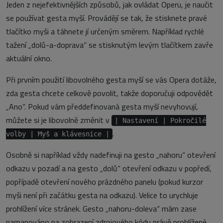
Jeden z nejefektivnějších způsobů, jak ovládat Operu, je naučit
se používat gesta myší. Provádějí se tak, že stisknete pravé
tlačítko myši a táhnete jí určeným směrem. Například rychlé
tažení „dolů-a-doprava“ se stisknutým levým tlačítkem zavře
aktuální okno.
Při prvním použití libovolného gesta myší se vás Opera dotáže,
zda gesta chcete celkově povolit, takže doporučuji odpovědět
„Ano“. Pokud vám předdefinovaná gesta myší nevyhovují,
můžete si je libovolně změnit v
| Nastavení | Pokročilé
.
volby | Myš a klávesnice |
Osobně si například vždy nadefinuji na gesto „nahoru“ otevření
odkazu v pozadí a na gesto „dolů“ otevření odkazu v popředí,
popřípadě otevření nového prázdného panelu (pokud kurzor
myši není při začátku gesta na odkazu). Velice to urychluje
prohlížení více stránek. Gesto „nahoru-doleva“ mám zase
namapováno na zobrazení zdrojového kódu právě prohlížené