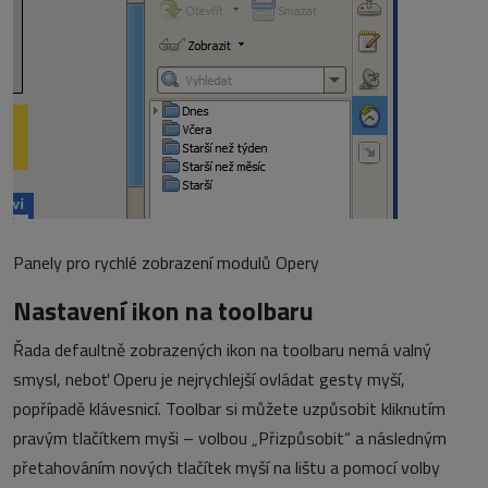
Panely pro rychlé zobrazení modulů Opery
Nastavení ikon na toolbaru
Řada defaultně zobrazených ikon na toolbaru nemá valný
smysl, neboť Operu je nejrychlejší ovládat gesty myší,
popřípadě klávesnicí. Toolbar si můžete uzpůsobit kliknutím
pravým tlačítkem myši – volbou „Přizpůsobit“ a následným
přetahováním nových tlačítek myší na lištu a pomocí volby