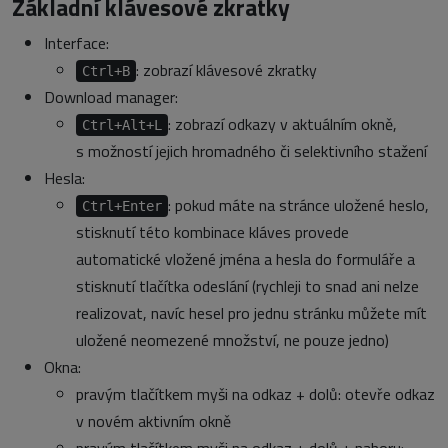
Základní klávesové zkratky
Interface:
: zobrazí klávesové zkratky
Ctrl+B
Download manager:
: zobrazí odkazy v aktuálním okně,
Ctrl+Alt+L
s možností jejich hromadného či selektivního stažení
Hesla:
: pokud máte na stránce uložené heslo,
Ctrl+Enter
stisknutí této kombinace kláves provede
automatické vložené jména a hesla do formuláře a
stisknutí tlačítka odeslání (rychleji to snad ani nelze
realizovat, navíc hesel pro jednu stránku můžete mít
uložené neomezené množství, ne pouze jedno)
Okna:
pravým tlačítkem myši na odkaz + dolů: otevře odkaz
v novém aktivním okně
pravým tlačítkem myši na odkaz + dolů + nahoru: