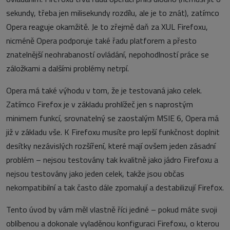
sekundy, třeba jen milisekundy rozdílu, ale je to znát), zatímco
Opera reaguje okamžitě. Je to zřejmě daň za XUL Firefoxu,
nicméně Opera podporuje také řadu platforem a přesto
znatelnější neohrabaností ovládání, nepohodlností práce se
záložkami a dalšími problémy netrpí.
Opera má také výhodu v tom, že je testovaná jako celek.
Zatímco Firefox je v základu prohlížeč jen s naprostým
minimem funkcí, srovnatelný se zaostalým MSIE 6, Opera má
již v základu vše. K Firefoxu musíte pro lepší funkčnost doplnit
desítky nezávislých rozšíření, které mají ovšem jeden zásadní
problém – nejsou testovány tak kvalitně jako jádro Firefoxu a
nejsou testovány jako jeden celek, takže jsou občas
nekompatibilní a tak často dále zpomalují a destabilizují Firefox.
Tento úvod by vám měl vlastně říci jediné – pokud máte svoji
oblíbenou a dokonale vyladěnou konfiguraci Firefoxu, o kterou