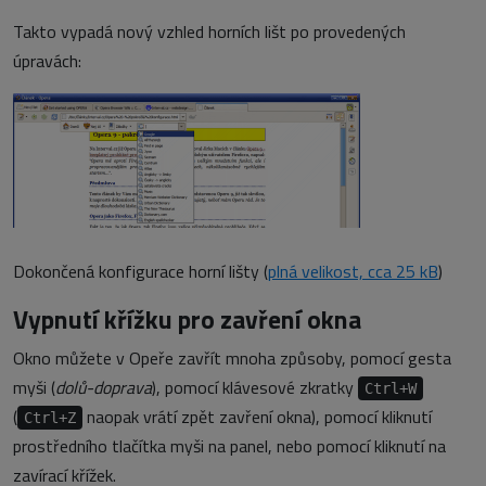
Takto vypadá nový vzhled horních lišt po provedených
úpravách:
Dokončená konfigurace horní lišty (
plná velikost, cca 25 kB
)
Vypnutí křížku pro zavření okna
Okno můžete v Opeře zavřít mnoha způsoby, pomocí gesta
myši (
dolů-doprava
), pomocí klávesové zkratky
Ctrl+W
(
naopak vrátí zpět zavření okna), pomocí kliknutí
Ctrl+Z
prostředního tlačítka myši na panel, nebo pomocí kliknutí na
zavírací křížek.