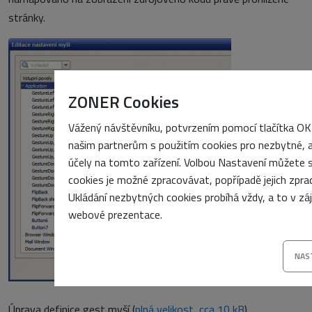
stránky.
ZONER Cookies
Vážený návštěvníku, potvrzením pomocí tlačítka OK
našim partnerům s použitím cookies pro nezbytné, 
účely na tomto zařízení. Volbou Nastavení můžete sa
cookies je možné zpracovávat, popřípadě jejich zpra
Ukládání nezbytných cookies probíhá vždy, a to v z
webové prezentace.
NAS
Úprava definice gest myší (
plná velikost, cca 10 kB
)