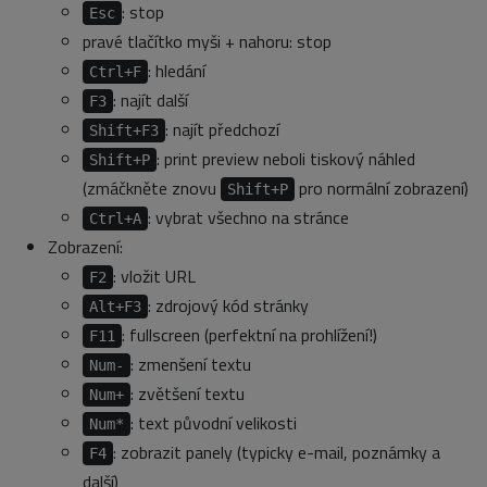
: stop
Esc
pravé tlačítko myši + nahoru: stop
: hledání
Ctrl+F
: najít další
F3
: najít předchozí
Shift+F3
: print preview neboli tiskový náhled
Shift+P
(zmáčkněte znovu
pro normální zobrazení)
Shift+P
: vybrat všechno na stránce
Ctrl+A
Zobrazení:
: vložit URL
F2
: zdrojový kód stránky
Alt+F3
: fullscreen (perfektní na prohlížení!)
F11
: zmenšení textu
Num-
: zvětšení textu
Num+
: text původní velikosti
Num*
: zobrazit panely (typicky e-mail, poznámky a
F4
další)