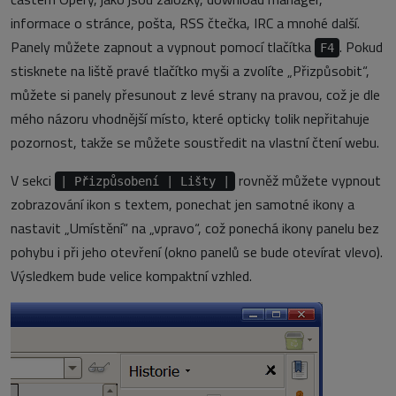
informace o stránce, pošta, RSS čtečka, IRC a mnohé další.
Panely můžete zapnout a vypnout pomocí tlačítka
. Pokud
F4
stisknete na liště pravé tlačítko myši a zvolíte „Přizpůsobit“,
můžete si panely přesunout z levé strany na pravou, což je dle
mého názoru vhodnější místo, které opticky tolik nepřitahuje
pozornost, takže se můžete soustředit na vlastní čtení webu.
V sekci
rovněž můžete vypnout
| Přizpůsobení | Lišty |
zobrazování ikon s textem, ponechat jen samotné ikony a
nastavit „Umístění“ na „vpravo“, což ponechá ikony panelu bez
pohybu i při jeho otevření (okno panelů se bude otevírat vlevo).
Výsledkem bude velice kompaktní vzhled.