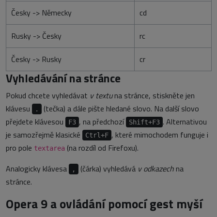
Česky -> Německy
cd
Rusky -> Česky
rc
Česky -> Rusky
cr
Vyhledávání na stránce
Pokud chcete vyhledávat
v textu
na stránce, stiskněte jen
klávesu
(tečka) a dále pište hledané slovo. Na další slovo
.
přejdete klávesou
, na předchozí
. Alternativou
F3
Shift+F3
je samozřejmě klasické
, které mimochodem funguje i
Ctrl+F
pro pole
(na rozdíl od Firefoxu).
textarea
Analogicky klávesa
(čárka) vyhledává
v odkazech
na
,
stránce.
Opera 9 a ovládání pomocí gest myší