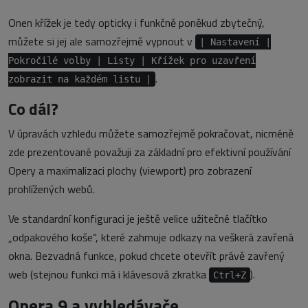
Onen křížek je tedy opticky i funkčně poněkud zbytečný,
můžete si jej ale samozřejmě vypnout v
| Nastavení |
Pokročilé volby | Listy | Křížek pro uzavření
.
zobrazit na každém listu |
Co dál?
V úpravách vzhledu můžete samozřejmě pokračovat, nicméně
zde prezentované považuji za základní pro efektivní používání
Opery a maximalizaci plochy (viewport) pro zobrazení
prohlížených webů.
Ve standardní konfiguraci je ještě velice užitečné tlačítko
„odpakového koše“, které zahrnuje odkazy na veškerá zavřená
okna. Bezvadná funkce, pokud chcete otevřít právě zavřený
web (stejnou funkci má i klávesová zkratka
).
Ctrl+Z
Opera 9 a vyhledávače