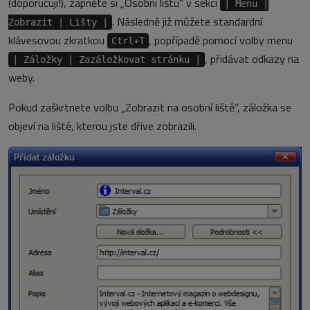
(doporučuji!), zapněte si „Osobní lištu“ v sekci
| Menu |
. Následně již můžete standardní
Zobrazit | Lišty |
klávesovou zkratkou
, popřípadě pomocí volby menu
Ctrl+T
, přidávat odkazy na
| Záložky | Zazáložkovat stránku |
weby.
Pokud zaškrtnete volbu „Zobrazit na osobní liště“, záložka se
objeví na liště, kterou jste dříve zobrazili.