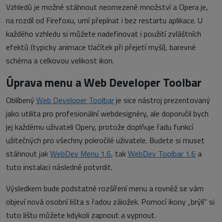
Vzhledů je možné stáhnout neomezené množství a Opera je,
na rozdíl od Firefoxu, umí přepínat i bez restartu aplikace. U
každého vzhledu si můžete nadefinovat i použití zvláštních
efektů (typicky animace tlačítek při přejetí myší), barevné
schéma a celkovou velikost ikon.
Úprava menu a Web Developer Toolbar
Oblíbený
Web Developer Toolbar
je sice nástroj prezentovaný
jako utilita pro profesionální webdesignéry, ale doporučil bych
jej každému uživateli Opery, protože doplňuje řadu funkcí
užitečných pro všechny pokročilé uživatele. Budete si muset
stáhnout jak
WebDev Menu 1.6
, tak
WebDev Toolbar 1.6
a
tuto instalaci následně potvrdit.
Výsledkem bude podstatné rozšíření menu a rovněž se vám
objeví nová osobní lišta s řadou záložek. Pomocí ikony „brýlí“ si
tuto lištu můžete kdykoli zapnout a vypnout.