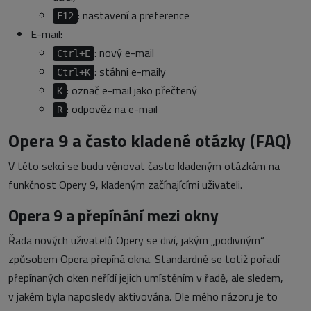
: nastavení a preference
F12
E-mail:
: nový e-mail
Ctrl+E
: stáhni e-maily
Ctrl+K
: označ e-mail jako přečtený
K
: odpověz na e-mail
R
Opera 9 a často kladené otázky (FAQ)
V této sekci se budu věnovat často kladeným otázkám na
funkčnost Opery 9, kladeným začínajícími uživateli.
Opera 9 a přepínání mezi okny
Řada nových uživatelů Opery se diví, jakým „podivným“
způsobem Opera přepíná okna. Standardně se totiž pořadí
přepínaných oken neřídí jejich umístěním v řadě, ale sledem,
v jakém byla naposledy aktivována. Dle mého názoru je to