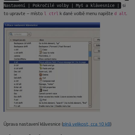
si
Nastavení | Pokročilé volby | Myš a klávesnice |
to upravte – místo
k dané volbě menu napište
.
l ctrl
d alt
Úprava nastavení klávesnice (
plná velikost, cca 10 kB
)