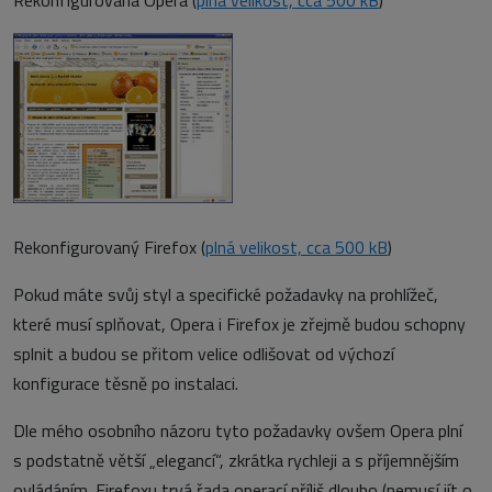
Rekonfigurovaná Opera (
plná velikost, cca 500 kB
)
Rekonfigurovaný Firefox (
plná velikost, cca 500 kB
)
Pokud máte svůj styl a specifické požadavky na prohlížeč,
které musí splňovat, Opera i Firefox je zřejmě budou schopny
splnit a budou se přitom velice odlišovat od výchozí
konfigurace těsně po instalaci.
Dle mého osobního názoru tyto požadavky ovšem Opera plní
s podstatně větší „elegancí“, zkrátka rychleji a s příjemnějším
ovládáním. Firefoxu trvá řada operací příliš dlouho (nemusí jít o