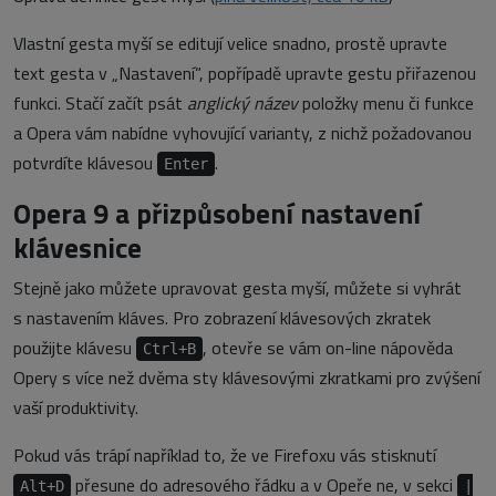
Vlastní gesta myší se editují velice snadno, prostě upravte
text gesta v „Nastavení“, popřípadě upravte gestu přiřazenou
funkci. Stačí začít psát
anglický název
položky menu či funkce
a Opera vám nabídne vyhovující varianty, z nichž požadovanou
potvrdíte klávesou
.
Enter
Opera 9 a přizpůsobení nastavení
klávesnice
Stejně jako můžete upravovat gesta myší, můžete si vyhrát
s nastavením kláves. Pro zobrazení klávesových zkratek
použijte klávesu
, otevře se vám on-line nápověda
Ctrl+B
Opery s více než dvěma sty klávesovými zkratkami pro zvýšení
vaší produktivity.
Pokud vás trápí například to, že ve Firefoxu vás stisknutí
přesune do adresového řádku a v Opeře ne, v sekci
Alt+D
|