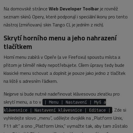
Na domovské stránce
Web Developer Toolbar
je rovněž
seznam skinů Opery, které podporují i speciální ikony pro tento
nástroj (zmiňovaný skin Tango CL je jedním z nich).
Skrytí horního menu a jeho nahrazení
tlačítkem
Horní menu zabírá v Opeře (a ve Firefoxu) spoustu místa a
přitom je téměř nikdy nepotřebujete. Cílem úpravy tedy bude
klasické menu schovat a doplnit je pouze jako jedno z tlačítek
na liště s adresním řádkem.
Nejprve si bude nutné nadefinovat klávesovou zkratku pro
skrytí menu, a to v
| Menu | Nastavení | Myš a
. Zde si
klávesnice | Nastavení klávesnice | Editace |
vyhledejte slovo „menu“, udělejte dvojklik na „Platform Unix,
F11 alt“ a ono „Platform Unix,“ vymažte tak, aby tam zůstalo