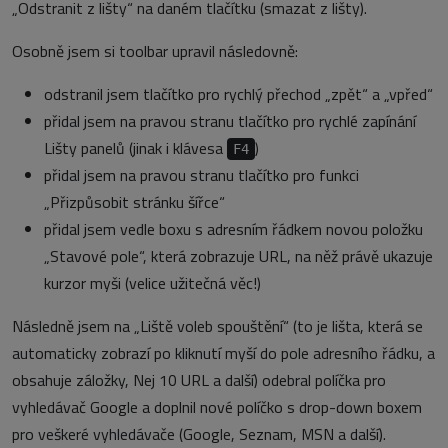
„Odstranit z lišty“ na daném tlačítku (smazat z lišty).
Osobně jsem si toolbar upravil následovně:
odstranil jsem tlačítko pro rychlý přechod „zpět“ a „vpřed“
přidal jsem na pravou stranu tlačítko pro rychlé zapínání
Lišty panelů (jinak i klávesa
)
F4
přidal jsem na pravou stranu tlačítko pro funkci
„Přizpůsobit stránku šířce“
přidal jsem vedle boxu s adresním řádkem novou položku
„Stavové pole“, která zobrazuje URL, na něž právě ukazuje
kurzor myši (velice užitečná věc!)
Následně jsem na „Liště voleb spouštění“ (to je lišta, která se
automaticky zobrazí po kliknutí myší do pole adresního řádku, a
obsahuje záložky, Nej 10 URL a další) odebral políčka pro
vyhledávač Google a doplnil nové políčko s drop-down boxem
pro veškeré vyhledávače (Google, Seznam, MSN a další).