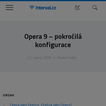
Menu
Hledat
Opera 9 – pokročilá
konfigurace
21. srpna 2006
•
Radek Hulán
OBSAH
Opera jako Firefox, Firefox jako Opera?