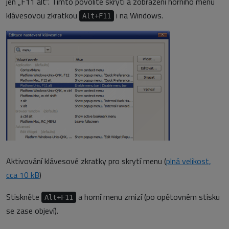
jen „F11 alt“. Tímto povolíte skrytí a zobrazení horního menu
klávesovou zkratkou
i na Windows.
Alt+F11
Aktivování klávesové zkratky pro skrytí menu (
plná velikost,
cca 10 kB
)
Stiskněte
a horní menu zmizí (po opětovném stisku
Alt+F11
se zase objeví).