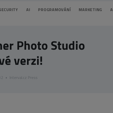
 SECURITY
AI
PROGRAMOVÁNÍ
MARKETING
A
er Photo Studio
vé verzi!
12
•
Interval.cz Press