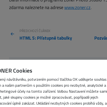
zdarma naleznete na adrese
www.zoner.cz
.
PŘEDCHOZÍ ČLÁNEK
HTML 5: Přístupné tabulky
ONER Cookies
ený návštěvníku, potvrzením pomocí tlačítka OK udělujete souhlas
 a našim partnerům s použitím cookies pro nezbytné, analytické a
Interval.cz Press
ketingové účely na tomto zařízení. Volbou Nastavení můžete sam
it, jaké skupiny cookies je možné zpracovávat, popřípadě jejich
acování úplně zakázat. Ukládání nezbytných cookies probíhá vždy, a