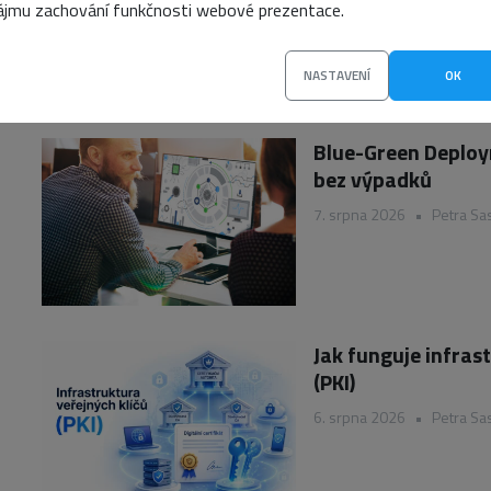
ájmu zachování funkčnosti webové prezentace.
NASTAVENÍ
OK
NEJNOVĚJŠÍ
Blue-Green Deploym
bez výpadků
7. srpna 2026
•
Petra Sa
Jak funguje infras
(PKI)
6. srpna 2026
•
Petra Sa