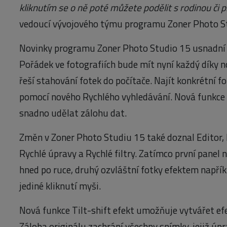
kliknutím se o ně poté můžete podělit s rodinou či př
vedoucí vývojového týmu programu Zoner Photo S
Novinky programu Zoner Photo Studio 15 usnadní 
Pořádek ve fotografiích bude mít nyní každý díky
řeší stahování fotek do počítače. Najít konkrétní fo
pomocí nového Rychlého vyhledávání. Nová funkce
snadno udělat zálohu dat.
Změn v Zoner Photo Studiu 15 také doznal Editor,
Rychlé úpravy a Rychlé filtry. Zatímco první panel 
hned po ruce, druhý ozvláštní fotky efektem např
jediné kliknutí myši.
Nová funkce Tilt-shift efekt umožňuje vytvářet e
Záloha originálu zachrání všechny snímky, jejiž úpr