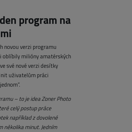
eden program na
emi
rh novou verzi programu
i oblíbily milióny amatérských
ve své nové verzi desítky
dnit uživatelům práci
 jednom“.
ogramu – to je idea Zoner Photo
teré celý postup práce
otek například z dovolené
em několika minut. Jedním