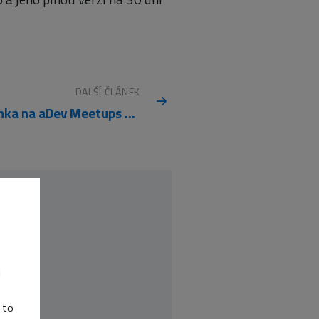
DALŠÍ ČLÁNEK
Pozvánka na aDev Meetups #1
i
 to