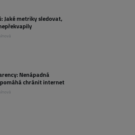
: Jaké metriky sledovat,
nepřekvapily
sínová
parency: Nenápadná
 pomáhá chránit internet
sínová