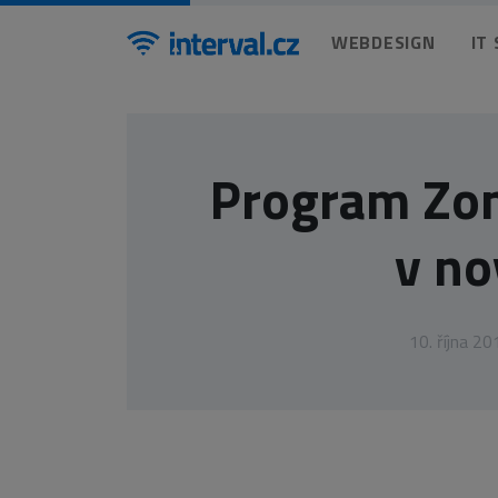
WEBDESIGN
IT
Program Zon
v no
10. října 20