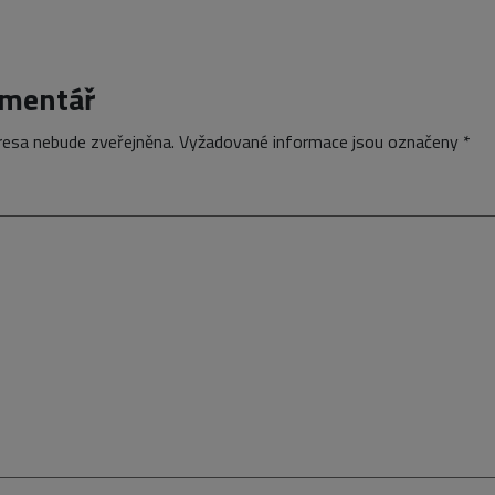
omentář
resa nebude zveřejněna.
Vyžadované informace jsou označeny
*