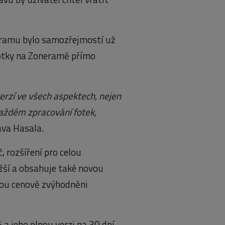
oneramu bylo samozřejmostí už
fotky na Zoneramě přímo
erzí ve všech aspektech, nejen
každém zpracování fotek,
va Hasala.
, rozšíření pro celou
žší a obsahuje také novou
sou cenově zvýhodněni
a jeho plnou verzi na 30 dní