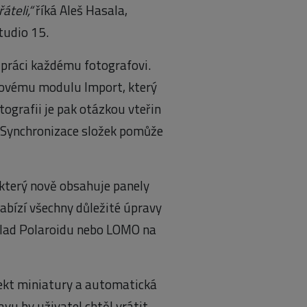
áteli,“
říká Aleš Hasala,
tudio 15.
práci každému fotografovi.
 novému modulu Import, který
tografii je pak otázkou vteřin
 Synchronizace složek pomůže
 který nově obsahuje panely
nabízí všechny důležité úpravy
íklad Polaroidu nebo LOMO na
fekt miniatury a automatická
avu by uživatel chtěl vrátit