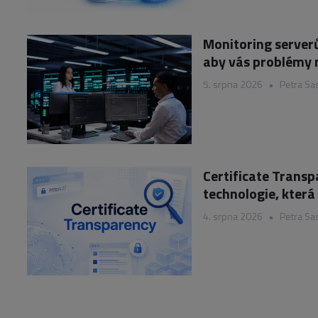
Monitoring serverů
aby vás problémy 
5. srpna 2026
•
Petra Sa
Certificate Trans
technologie, která
4. srpna 2026
•
Petra Sa