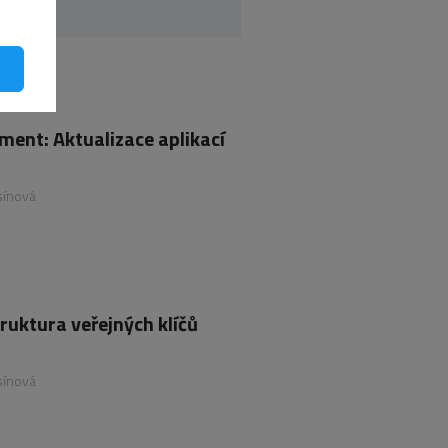
ent: Aktualizace aplikací
sínová
truktura veřejných klíčů
sínová