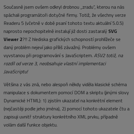
Současně jsem ovšem odkryl drobnou „zradu“, kterou na nás
spáchali programátoři dotyčné firmy. Totiž, že všechny verze
Readeru 5 (včetně v době psaní tohoto textu aktuální 5.0.5)
naprosto nepochopitelně instalují již dosti zastaralý
SVG
Viewer 2
?!! Z hlediska grafických schopností prohlížeče se
daný problém nejeví jako příliš závažný. Problémy ovšem
vyvstanou při programování s JavaScriptem.
ASV2 totiž, na
rozdíl od verze 3, neobsahuje vlastní implementaci
JavaScriptu!
Většina z vás zná, nebo alespoň někdy viděla klasické schéma
manipulace s dokumentem pomocí DOM a skriptu (jinými slovy
Dynamické HTML): 1) zjistím ukazatel na konkrétní element
(nejčastěji podle jeho jména), 2) pomocí tohoto ukazatele čtu a
zapisuji uvnitř struktury konkrétního XML prvku, případně
volám další funkce objektu.