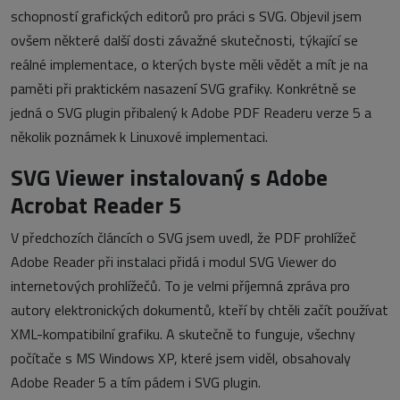
schopností grafických editorů pro práci s SVG. Objevil jsem
ovšem některé další dosti závažné skutečnosti, týkající se
reálné implementace, o kterých byste měli vědět a mít je na
paměti při praktickém nasazení SVG grafiky. Konkrétně se
jedná o SVG plugin přibalený k Adobe PDF Readeru verze 5 a
několik poznámek k Linuxové implementaci.
SVG Viewer instalovaný s Adobe
Acrobat Reader 5
V předchozích článcích o SVG jsem uvedl, že PDF prohlížeč
Adobe Reader při instalaci přidá i modul SVG Viewer do
internetových prohlížečů. To je velmi příjemná zpráva pro
autory elektronických dokumentů, kteří by chtěli začít používat
XML-kompatibilní grafiku. A skutečně to funguje, všechny
počítače s MS Windows XP, které jsem viděl, obsahovaly
Adobe Reader 5 a tím pádem i SVG plugin.