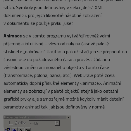
sítích. Symboly jsou definovány v sekci „defs“ XML
dokumentu, pro jejich libovolně násobné zobrazení
v dokumentu se použije prvku „use“.
Animace
se v tomto programu vytvářejí rovněž velmi
příjemně a intuitivně – vlevo od nuly na časové paletě
stisknete „nahrávací“ tlačítko a pak už stačí jen se přepnout na
časové ose do požadovaného času a provést žádanou
výslednou změnu animovaného objektu v tomto čase
(transformace, poloha, barva, atd.). WebDraw poté zcela
automaticky doplní příslušné elementy <animate>. Animační
elementy se zobrazují v paletě objektů stejně jako ostatní
grafické prvky a je samozřejmě možné kdykoliv měnit detailní
parametry animací tak, jak jsou definovány v normě.