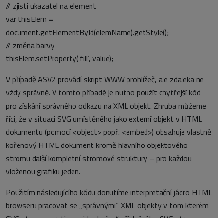
// zjisti ukazatel na element
var thisElem =
document.getElementById(elemName).getStyle();
// změna barvy
thisElem.setProperty(‚fill‘, value);
V případě ASV2 provádí skript WWW prohlížeč, ale zdaleka ne
vždy správně. V tomto případě je nutno použít chytřejší kód
pro získání správného odkazu na XML objekt. Zhruba můžeme
říci, že v situaci SVG umístěného jako externí objekt v HTML
dokumentu (pomocí <object> popř. <embed>) obsahuje vlastně
kořenový HTML dokument kromě hlavního objektového
stromu další kompletní stromové struktury – pro každou
vloženou grafiku jeden.
Použitím následujícího kódu donutíme interpretační jádro HTML
browseru pracovat se „správnými“ XML objekty v tom kterém