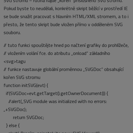
SVG stromu – rutina najde „kořen“ příslušného SVG stromu.
Pokud byste to neudělali, konkrétně skript běžící v prostředí IE
se bude snažit pracovat s hlavním HTML/XML stromem, a to i
přesto, že tento skript bude vložen přímo v odděleném SVG
souboru.
// tuto funkci spouštějte hned po načtení grafiky do prohlížeče,
// vložením volání fce. do atributu „onload“ základního
<svg>tagu
// funkce nastavuje globální proměnnou „SVGDoc“ obsahující
kořen SVG stromu
function initSVG(evt) {
if(SVGDoc=evt.getTarget().getOwnerDocument()) {
//alert(„SVG module was initialized with no errors:
„+SVGDoc);
return SVGDoc;
} else {