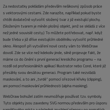
Za nedostatky pokládám především nešikovný způsob práce
s vektorovými cestami. Zde narazíte, například pokud byste
chtěli dodatečně vytvořit složený tvar z již existující plochy.
(Složeným tvarem je míněn plošný objekt, jenž se skládá z více
než jedné souvislé cesty.) To můžete potřebovat, např. když
bude třeba v již dříve existujícím obdélníku vytvořit průhledné
okno. Alespoň při vytváření nové cesty vám to WebDraw
dovolí. Zde se více než kdekoliv jinde, silně projevuje fakt, že
máme co do činění s první generací kreslicího programu – na
rozdíl od profesionálních aplikací Illustrator nebo Corel, které již
přesáhly svou desátou generaci. Program také nezvládá
maskování, a to ani „tvrdé“ pomocí ořezové křivky (clipping),
ani pomocí maskování průhlednosti (alpha masking).
WebDraw bohužel zatím neumožňuje používat tzv. symboly.
Tyto objekty jsou zavedeny SVG normou především pro úsporu
paměťového místa a následné zrychlení přenosu po pomalých