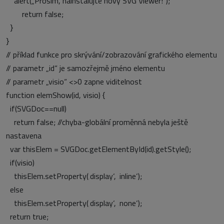
alert(„Prosím, nainstalujte novy SVG Viewer!“);
return false;
}
}
// příklad funkce pro skrývání/zobrazování grafického elementu
// parametr „id“ je samozřejmě jméno elementu
// parametr „visio“ <>0 zapne viditelnost
function elemShow(id, visio) {
if(SVGDoc==null)
return false; //chyba-globální proměnná nebyla ještě
nastavena
var thisElem = SVGDoc.getElementById(id).getStyle();
if(visio)
thisElem.setProperty(‚display‘, ‚inline‘);
else
thisElem.setProperty(‚display‘, ‚none‘);
return true;