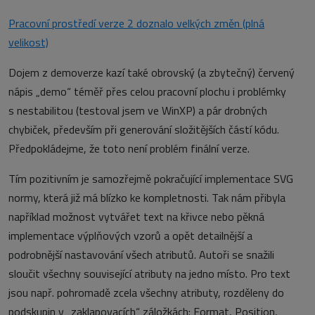
Pracovní prostředí verze 2 doznalo velkých změn (plná
velikost)
Dojem z demoverze kazí také obrovský (a zbytečný) červený
nápis „demo“ téměř přes celou pracovní plochu i problémky
s nestabilitou (testoval jsem ve WinXP) a pár drobných
chybiček, především při generování složitějších částí kódu.
Předpokládejme, že toto není problém finální verze.
Tím pozitivním je samozřejmě pokračující implementace SVG
normy, která již má blízko ke kompletnosti. Tak nám přibyla
například možnost vytvářet text na křivce nebo pěkná
implementace výplňových vzorů a opět detailnější a
podrobnější nastavování všech atributů. Autoři se snažili
sloučit všechny související atributy na jedno místo. Pro text
jsou např. pohromadě zcela všechny atributy, rozděleny do
podskupin v „zaklapovacích“ záložkách: Format, Position,