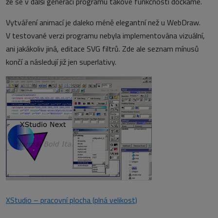
že se v další generaci programu takové funkčnosti dočkáme.
Vytváření animací je daleko méně elegantní než u WebDraw.
V testované verzi programu nebyla implementována vizuální,
ani jakákoliv jiná, editace SVG filtrů. Zde ale seznam mínusů
končí a následují již jen superlativy.
XStudio – pracovní plocha (plná velikost)