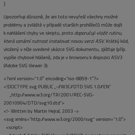
}
Upozorňuji důrazně, že ani toto nevyřeší všechny možné
problémy a zvláště v případě starších prohlížečů může dojít
k nahlášení chyby ve skriptu, proto
doporučuji vložit rutinu,
která oznámí nutnost instalovat novou verzi ASV
. Krátký kód,
vložený v níže uvedené ukázce SVG dokumentu, zjišťuje (příp.
vypíše chybové hlášení), zda je v browseru k dispozici ASV3
(Adobe SVG Viewer 3):
<?xml version=“1.0″ encoding=“iso-8859-1″?>
<!DOCTYPE svg PUBLIC „-//W3C//DTD SVG 1.0//EN“
„http://www.w3.org/TR/2001/REC-SVG-
20010904/DTD/svg10.dtd“>
<!- Written by Martin Hejral, 2003 ->
<svg xmlns=“http://www.w3.org/2000/svg“ version=“1.0″>
<script>