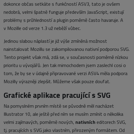
dokonce občas setkáte s funkčností ASV3, tato je ovšem
nedobrá, velmi špatně funguje především JavaScript, existují
problémy s průhledností a plugin poměrně často havaruje. A
v Mozille od verze 1.3 už neběží vůbec.
Jedinou slabou náplastí je již výše zmíněná možnost
nainstalovat Mozillu se zakompilovanou nativní podporou SVG.
Tento projekt však má, zdá se, v současnosti poměrně nízkou
prioritu u vývojářů. Jen tak mimochodem jsem zaslechl cosi o
tom, že by se v údajně připravované verzi ASV4 měla podpora
Mozilly výrazněji zlepšit. Můžeme však pouze doufat.
Grafické aplikace pracující s SVG
Na pomyslném prvním místě se původně měl nacházet
Illustrator 10, ale ještě před ním se musím zmínit o několika
velmi zajímavých, poměrně nových,
nativních
editorech SVG,
tj. pracujících s SVG jako vlastním, přirozeným formátem. Od