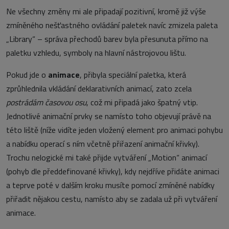
Ne všechny změny mi ale připadají pozitivní, kromě již výše
zmíněného nešťastného ovládání paletek navíc zmizela paleta
„Library“ – správa přechodů barev byla přesunuta přímo na
paletku vzhledu, symboly na hlavní nástrojovou lištu.
Pokud jde o
animace
, přibyla speciální paletka, která
zprůhlednila vkládání deklarativních animací, zato zcela
postrádám časovou osu
, což mi připadá jako špatný vtip.
Jednotlivé animační prvky se namísto toho objevují právě na
této liště (níže vidíte jeden vložený element pro animaci pohybu
a nabídku operací s ním včetně přiřazení animační křivky).
Trochu nelogické mi také přijde vytváření „Motion“ animací
(pohyb dle předdefinované křivky), kdy nejdříve přidáte animaci
a teprve poté v dalším kroku musíte pomocí zmíněné nabídky
přiřadit nějakou cestu, namísto aby se zadala už při vytváření
animace.