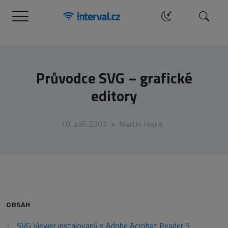
Menu
Hledat
Průvodce SVG – grafické
editory
10. září 2003
•
Martin Hejral
OBSAH
SVG Viewer instalovaný s Adobe Acrobat Reader 5