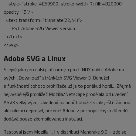
style=“stroke: #E59900; stroke-width: 7; fill: #B20000″
opacity=“.5″/>
<text transform=“translate(22,44)“>
TEST Adobe SVG Viewer version
</text>
</svg>
Adobe SVG a Linux
Stejně jako pro další platformy, i pro LINUX nabízí Adobe na
svých „Download“ stránkách SVG Viewer 3. Bohužel
s funkčností tohoto prohlížeče už je to poněkud horší… Zřejmě
nejvyspělejší prohlížeč Mozilla/Netscape prodělala od uvedení
ASV3 velký vývoj. Uvedený ovladač bohužel stále ještě žádnou
aktualizací neprošel, přičemž Adobe z pochopitelných důvodů
dodává pouze zkompilovanou instalaci.
Testoval jsem Mozillu 1.1 v distribuci Mandrake 9.0 – zde se