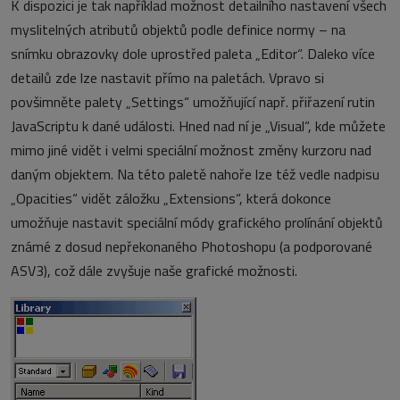
K dispozici je tak například možnost detailního nastavení všech
myslitelných atributů objektů podle definice normy – na
snímku obrazovky dole uprostřed paleta „Editor“. Daleko více
detailů zde lze nastavit přímo na paletách. Vpravo si
povšimněte palety „Settings“ umožňující např. přiřazení rutin
JavaScriptu k dané události. Hned nad ní je „Visual“, kde můžete
mimo jiné vidět i velmi speciální možnost změny kurzoru nad
daným objektem. Na této paletě nahoře lze též vedle nadpisu
„Opacities“ vidět záložku „Extensions“, která dokonce
umožňuje nastavit speciální módy grafického prolínání objektů
známé z dosud nepřekonaného Photoshopu (a podporované
ASV3), což dále zvyšuje naše grafické možnosti.