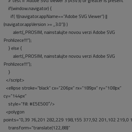
// test if Adobe SVG Viewer 3 (ASV3) or greater is present
if(window.navigator) {
if( !((navigator.appName==“Adobe SVG Viewer“) ||
(navigator.appVersion >= „3.0“)) )
alert(„PROSIM, nainstalujte novou verzi Adobe SVG
Prohlizece!!!“);
} else {
alert(„PROSIM, nainstalujte novou verzi Adobe SVG
Prohlizece!!!“);
}
</script>
<ellipse stroke=“black“ cx=“206px“ rx=“189px“ ry=“108px“
cy=“144px“
style=“fill: #E5E500″/>
<polygon
points=“0,39 76,201 282,229 198,155 377,92 201,102 219,0 
transform=“translate(122,88)“