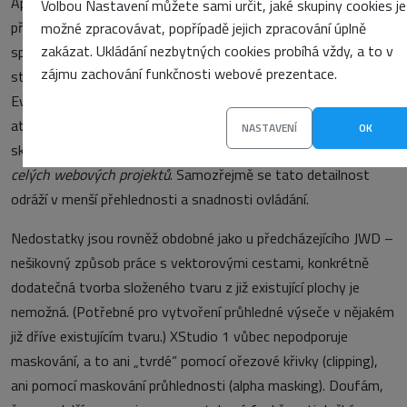
Aplikace XStudio je ve všech základních rysech obdobná
Volbou Nastavení můžete sami určit, jaké skupiny cookies je
předcházejícímu programu – animace, práce se všemi
možné zpracovávat, popřípadě jejich zpracování úplně
zakázat. Ukládání nezbytných cookies probíhá vždy, a to v
specialitami SVG grafiky (průhlednost, práce s objektovým
zájmu zachování funkčnosti webové prezentace.
stromem nebo zdrojovým kódem, atd.). Ovšem firma
EvolGrafix šla mnohem dále v detailnosti manipulace se všemi
atributy SVG, díky čemuž lze tento program doporučit
NASTAVENÍ
OK
skutečným profesionálům – i tím, že
má integrovánu správu
celých webových projektů
. Samozřejmě se tato detailnost
odráží v menší přehlednosti a snadnosti ovládání.
Nedostatky jsou rovněž obdobné jako u předcházejícího JWD –
nešikovný způsob práce s vektorovými cestami, konkrétně
dodatečná tvorba složeného tvaru z již existující plochy je
nemožná. (Potřebné pro vytvoření průhledné výseče v nějakém
již dříve existujícím tvaru.) XStudio 1 vůbec nepodporuje
maskování, a to ani „tvrdé“ pomocí ořezové křivky (clipping),
ani pomocí maskování průhlednosti (alpha masking). Doufám,