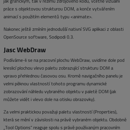
jak grafickým, tak v režimu zdrojového kódu, včetně vizuální
práce s objektovou strukturou DOM, a konče vytvářením
animací s použitím elementů typu <animate>.
Nakonec ještě zmíním jednodušší nativní SVG aplikaci z oblasti
OpenSource software, Sodipodi 0.3.
Jasc WebDraw
Podíváme-li se na pracovní plochu WebDraw, uvidíme dole pod
kreslicí plochou vlevo paletu zobrazující strukturu DOM a
vpravo přehlednou časovou osu. Kromě navigačního panelu je
velmi pěknou vlastností tohoto programu dynamické
zobrazování náhledu vybraného objektu v paletě DOM (jak
můžete vidět i vlevo dole na otisku obrazovky).
Za velmi praktickou považuji paletu vlastností (Properties),
která se mění v závislosti na právě vybraném objektu. Obdobně
„Tool Options“ reaguje spolu s právě používaným pracovním