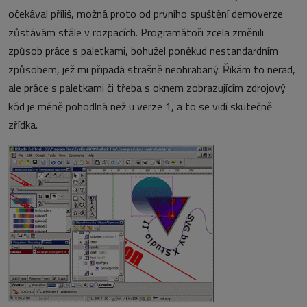
očekával příliš, možná proto od prvního spuštění demoverze
zůstávám stále v rozpacích. Programátoři zcela změnili
způsob práce s paletkami, bohužel poněkud nestandardním
způsobem, jež mi připadá strašně neohrabaný. Říkám to nerad,
ale práce s paletkami či třeba s oknem zobrazujícím zdrojový
kód je méně pohodlná než u verze 1, a to se vidí skutečně
zřídka.