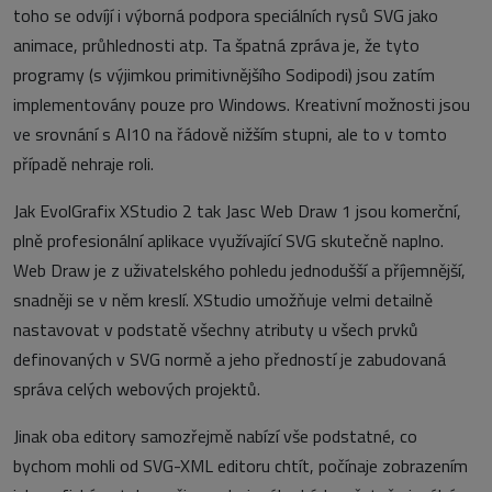
toho se odvíjí i výborná podpora speciálních rysů SVG jako
animace, průhlednosti atp. Ta špatná zpráva je, že tyto
programy (s výjimkou primitivnějšího Sodipodi) jsou zatím
implementovány pouze pro Windows. Kreativní možnosti jsou
ve srovnání s AI10 na řádově nižším stupni, ale to v tomto
případě nehraje roli.
Jak EvolGrafix XStudio 2 tak Jasc Web Draw 1 jsou komerční,
plně profesionální aplikace využívající SVG skutečně naplno.
Web Draw je z uživatelského pohledu jednodušší a příjemnější,
snadněji se v něm kreslí. XStudio umožňuje velmi detailně
nastavovat v podstatě všechny atributy u všech prvků
definovaných v SVG normě a jeho předností je zabudovaná
správa celých webových projektů.
Jinak oba editory samozřejmě nabízí vše podstatné, co
bychom mohli od SVG-XML editoru chtít, počínaje zobrazením