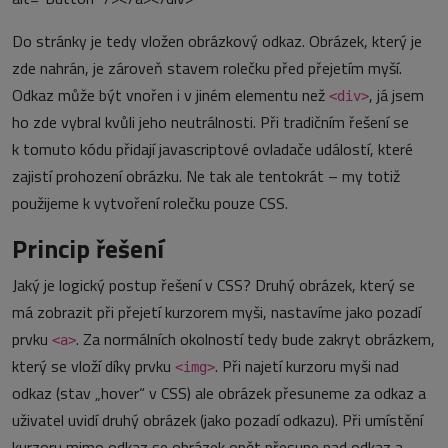
Do stránky je tedy vložen obrázkový odkaz. Obrázek, který je
zde nahrán, je zároveň stavem rolečku před přejetím myší.
Odkaz může být vnořen i v jiném elementu než
, já jsem
<div>
ho zde vybral kvůli jeho neutrálnosti. Při tradičním řešení se
k tomuto kódu přidají javascriptové ovladače událostí, které
zajistí prohození obrázku. Ne tak ale tentokrát – my totiž
použijeme k vytvoření rolečku pouze CSS.
Princip řešení
Jaký je logický postup řešení v CSS? Druhý obrázek, který se
má zobrazit při přejetí kurzorem myši, nastavíme jako pozadí
prvku
. Za normálních okolností tedy bude zakryt obrázkem,
<a>
který se vloží díky prvku
. Při najetí kurzoru myši nad
<img>
odkaz (stav „hover“ v CSS) ale obrázek přesuneme za odkaz a
uživatel uvidí druhý obrázek (jako pozadí odkazu). Při umístění
kurzoru mimo odkaz se obrázek opět přesune nad odkaz a