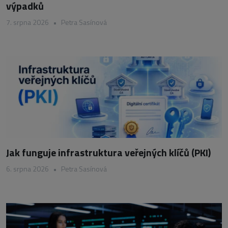
výpadků
7. srpna 2026
•
Petra Sasínová
Jak funguje infrastruktura veřejných klíčů (PKI)
6. srpna 2026
•
Petra Sasínová