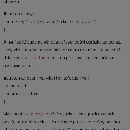
obrázku:
#button a img {
border: 0; /* zrušení řámečku kolem obrázku */
}
A nyní se již budeme věnovat přesunování obrázku za odkaz,
tedy vlastně jeho pozicování ve třetím rozměru. To se v CSS
dělá vlastnosti
, kterou při stavu „hover“ odkazu
z-index
nastavíme na
:
-1
#button a:hover img, #button a:focus img {
z-index: -1;
position: relative;
}
Vlastnost
je možné využívat jen u pozicovaných
z-index
prvků, proto obrázek také relativně pozicujeme. Aby se nám
obrázek neposunul „za dokument“, musíme nastavit vlastnost