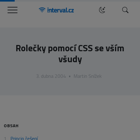
Menu
Hledat
Rolečky pomocí CSS se vším
všudy
3. dubna 2004
•
Martin Snížek
OBSAH
Princip řešení