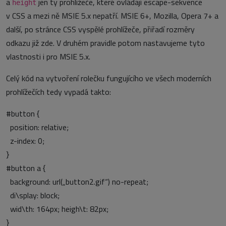
a
jen ty prohlížeče, které ovládají escape-sekvence
height
v CSS a mezi ně MSIE 5.x nepatří. MSIE 6+, Mozilla, Opera 7+ a
další, po stránce CSS vyspělé prohlížeče, přiřadí rozměry
odkazu již zde. V druhém pravidle potom nastavujeme tyto
vlastnosti i pro MSIE 5.x.
Celý kód na vytvoření rolečku fungujícího ve všech moderních
prohlížečích tedy vypadá takto:
#button {
position: relative;
z-index: 0;
}
#button a {
background: url(„button2.gif“) no-repeat;
di\splay: block;
wid\th: 164px; heigh\t: 82px;
}