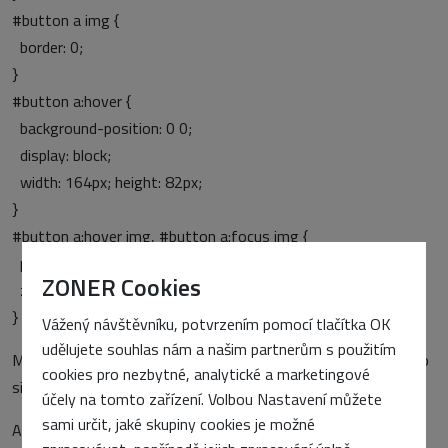
#button a img {
border: 0;
}
#button a:hover {
background-position: 0 0;
display: block;
width: 164px; height: 82px;
}
#button a:hover img, #button a:focus img {
position: relative;
ZONER Cookies
z-index: -1;
}
Vážený návštěvníku, potvrzením pomocí tlačítka OK
udělujete souhlas nám a našim partnerům s použitím
Můžete se podívat i na
kompletní příklad druhého rolečku
nebo
cookies pro nezbytné, analytické a marketingové
si stáhnout
oba příklady zazipované
.
účely na tomto zařízení. Volbou Nastavení můžete
sami určit, jaké skupiny cookies je možné
A to je vše. Až tedy příště budete dělat na nějakém webu