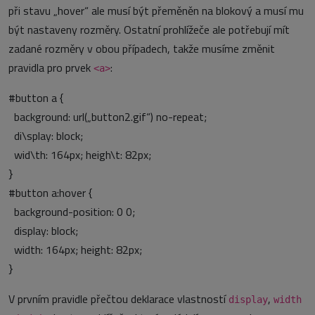
při stavu „hover“ ale musí být přeměněn na blokový a musí mu
být nastaveny rozměry. Ostatní prohlížeče ale potřebují mít
zadané rozměry v obou případech, takže musíme změnit
pravidla pro prvek
:
<a>
#button a {
background: url(„button2.gif“) no-repeat;
di\splay: block;
wid\th: 164px; heigh\t: 82px;
}
#button a:hover {
background-position: 0 0;
display: block;
width: 164px; height: 82px;
}
V prvním pravidle přečtou deklarace vlastností
,
display
width