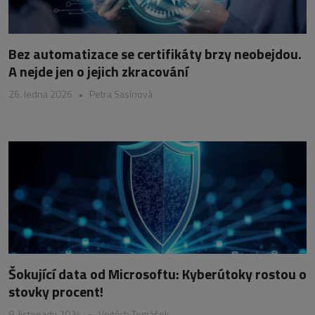
Bez automatizace se certifikáty brzy neobejdou.
A nejde jen o jejich zkracování
26. ledna 2026
•
Petra Sasínová
Šokující data od Microsoftu: Kyberútoky rostou o
stovky procent!
8. listopadu 2024
•
Vojtěch Tomášek