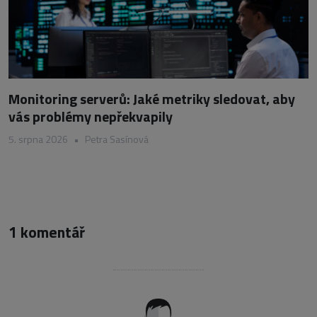
Monitoring serverů: Jaké metriky sledovat, aby
vás problémy nepřekvapily
5. srpna 2026
•
Petra Sasínová
1 komentář