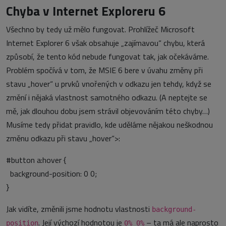
Chyba v Internet Exploreru 6
Všechno by tedy už mělo fungovat. Prohlížeč Microsoft
Internet Explorer 6 však obsahuje „zajímavou“ chybu, která
způsobí, že tento kód nebude fungovat tak, jak očekáváme.
Problém spočívá v tom, že MSIE 6 bere v úvahu změny při
stavu „hover“ u prvků vnořených v odkazu jen tehdy, když se
změní i nějaká vlastnost samotného odkazu. (A neptejte se
mě, jak dlouhou dobu jsem strávil objevováním této chyby…)
Musíme tedy přidat pravidlo, kde uděláme nějakou neškodnou
změnu odkazu při stavu „hover“>:
#button a:hover {
background-position: 0 0;
}
Jak vidíte, změnili jsme hodnotu vlastnosti
background-
. Její výchozí hodnotou je
– ta má ale naprosto
position
0% 0%