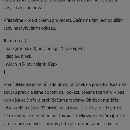
skryje tak jeho pozadí.
Přikročme k praktickému provedení. Začneme tím jednodušším,
tedy nastylováním odkazu:
#button a {
background: url(„button2.gif“) no-repeat;
display: block;
width: 164px; height: 82px;
}
První deklarací jsme přiřadili druhý obrázek na pozadí odkazu. Ve
zbytku pravidla jsme potom dali odkazu přesné rozměry – bez
nich dělá celý efekt prohlížečům problémy. Obrázek má šířku
164 pixelů a výšku 82 pixelů. Vlastnost
je zde proto,
display
že rozměry se nemohou nastavovat řádkovým prvkům (proto
jsme z odkazu udělali blokový). Také zrušíme rámeček kolem