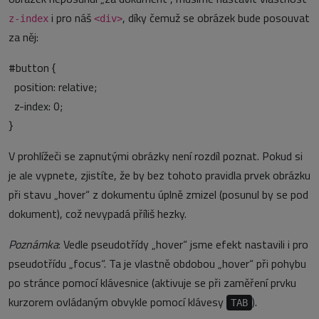
i pro náš
, díky čemuž se obrázek bude posouvat
z-index
<div>
za něj:
#button {
position: relative;
z-index: 0;
}
V prohlížeči se zapnutými obrázky není rozdíl poznat. Pokud si
je ale vypnete, zjistíte, že by bez tohoto pravidla prvek obrázku
při stavu „hover“ z dokumentu úplně zmizel (posunul by se pod
dokument), což nevypadá příliš hezky.
Poznámka
: Vedle pseudotřídy „hover“ jsme efekt nastavili i pro
pseudotřídu „focus“. Ta je vlastně obdobou „hover“ při pohybu
po stránce pomocí klávesnice (aktivuje se při zaměření prvku
kurzorem ovládaným obvykle pomocí klávesy
).
TAB