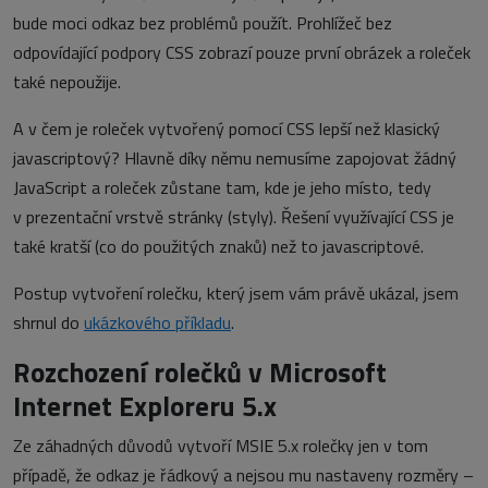
bude moci odkaz bez problémů použít. Prohlížeč bez
odpovídající podpory CSS zobrazí pouze první obrázek a roleček
také nepoužije.
A v čem je roleček vytvořený pomocí CSS lepší než klasický
javascriptový? Hlavně díky němu nemusíme zapojovat žádný
JavaScript a roleček zůstane tam, kde je jeho místo, tedy
v prezentační vrstvě stránky (styly). Řešení využívající CSS je
také kratší (co do použitých znaků) než to javascriptové.
Postup vytvoření rolečku, který jsem vám právě ukázal, jsem
shrnul do
ukázkového příkladu
.
Rozchození rolečků v Microsoft
Internet Exploreru 5.x
Ze záhadných důvodů vytvoří MSIE 5.x rolečky jen v tom
případě, že odkaz je řádkový a nejsou mu nastaveny rozměry –