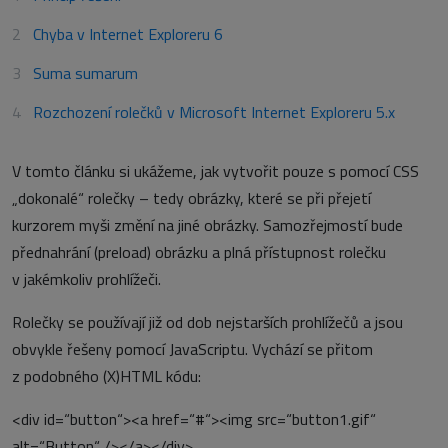
Chyba v Internet Exploreru 6
Suma sumarum
Rozchození rolečků v Microsoft Internet Exploreru 5.x
V tomto článku si ukážeme, jak vytvořit pouze s pomocí CSS
„dokonalé“ rolečky – tedy obrázky, které se při přejetí
kurzorem myši změní na jiné obrázky. Samozřejmostí bude
přednahrání (preload) obrázku a plná přístupnost rolečku
v jakémkoliv prohlížeči.
Rolečky se používají již od dob nejstarších prohlížečů a jsou
obvykle řešeny pomocí JavaScriptu. Vychází se přitom
z podobného (X)HTML kódu:
<div id=“button“><a href=“#“><img src=“button1.gif“
alt=“Button“ /></a></div>