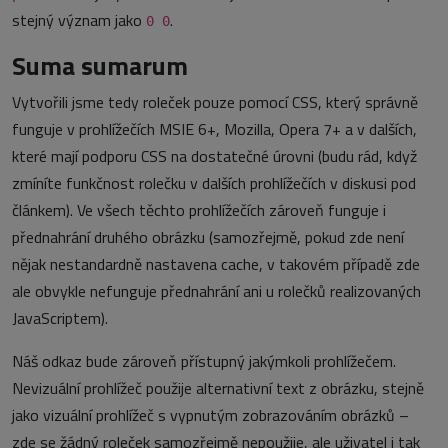
stejný význam jako
.
0 0
Suma sumarum
Vytvořili jsme tedy roleček pouze pomocí CSS, který správně
funguje v prohlížečích MSIE 6+, Mozilla, Opera 7+ a v dalších,
které mají podporu CSS na dostatečné úrovni (budu rád, když
zmíníte funkčnost rolečku v dalších prohlížečích v diskusi pod
článkem). Ve všech těchto prohlížečích zároveň funguje i
přednahrání druhého obrázku (samozřejmě, pokud zde není
nějak nestandardně nastavena cache, v takovém případě zde
ale obvykle nefunguje přednahrání ani u rolečků realizovaných
JavaScriptem).
Náš odkaz bude zároveň přístupný jakýmkoli prohlížečem.
Nevizuální prohlížeč použije alternativní text z obrázku, stejně
jako vizuální prohlížeč s vypnutým zobrazováním obrázků –
zde se žádný roleček samozřejmě nepoužije, ale uživatel i tak