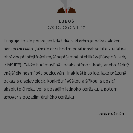
LUBOŠ
ČVC 29, 2010 V 8:47
Funguje to ale pouze jen když div, v kterém je odkaz vložen,
není pozicován. Jakmile divu hodím position:absolute / relative,
obrázky při přejiždění myší nepříjemně přeblikávají (aspoň tedy
v MSIE8). Takže buď musí být odakz přímo v body anebo žádný
vnější div nesmí být pozicován. Jinak ještě to jde, jako prázdný
odkaz s display:block, konkrétní výškou a šířkou, s pozicí
absolute či relative, s pozadím jednoho obrázku, a potom
a:hover s pozadím druhého obrázku
ODPOVĚDĚT