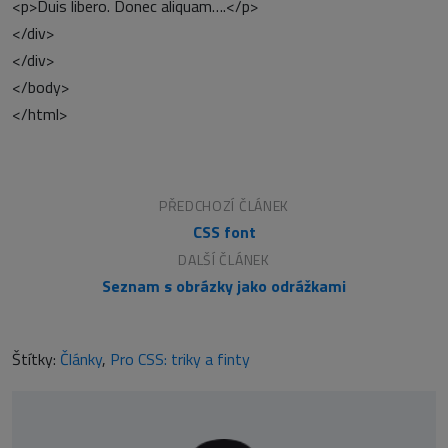
<p>Duis libero. Donec aliquam….</p>
</div>
</div>
</body>
</html>
PŘEDCHOZÍ ČLÁNEK
CSS font
DALŠÍ ČLÁNEK
Seznam s obrázky jako odrážkami
Štítky:
Články
,
Pro CSS: triky a finty