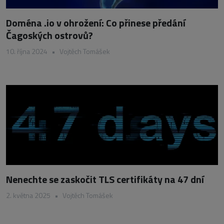
Doména .io v ohrožení: Co přinese předání
Čagoských ostrovů?
10. října 2024
•
Vojtěch Tomášek
Nenechte se zaskočit TLS certifikáty na 47 dní
2. května 2025
•
Vojtěch Tomášek