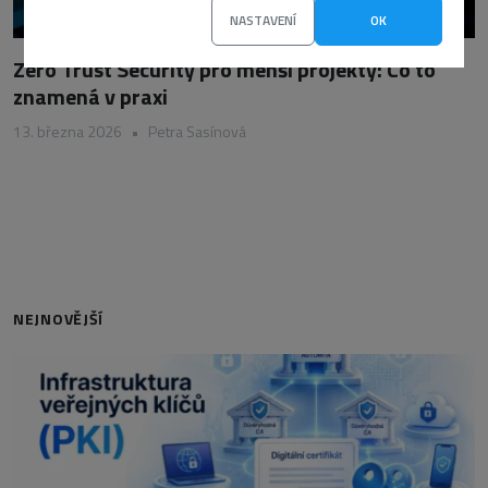
NASTAVENÍ
OK
Zero Trust Security pro menší projekty: Co to
znamená v praxi
13. března 2026
•
Petra Sasínová
NEJNOVĚJŠÍ