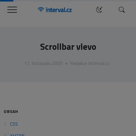
Menu
Hledat
Scrollbar vlevo
17. listopadu 2005
•
Redakce Interval.cz
OBSAH
CSS
XHTML