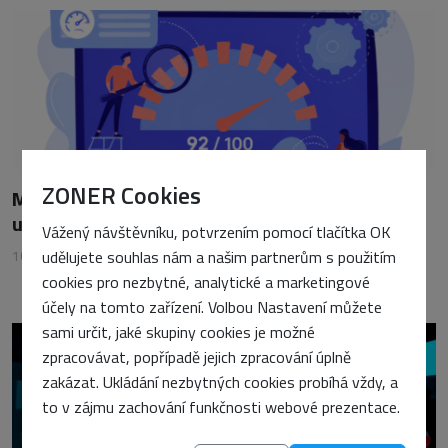
ZONER Cookies
Měření rychlosti webu pod lupou: Reální
uživatelé vs. syntetické testy
Vážený návštěvníku, potvrzením pomocí tlačítka OK
16. června 2026
udělujete souhlas nám a našim partnerům s použitím
•
Petra Sasínová
cookies pro nezbytné, analytické a marketingové
účely na tomto zařízení. Volbou Nastavení můžete
sami určit, jaké skupiny cookies je možné
zpracovávat, popřípadě jejich zpracování úplně
zakázat. Ukládání nezbytných cookies probíhá vždy, a
to v zájmu zachování funkčnosti webové prezentace.