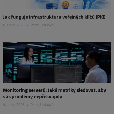
Jak funguje infrastruktura veřejných klíčů (PKI)
6. srpna 2026
•
Petra Sasínová
Monitoring serverů: Jaké metriky sledovat, aby
vás problémy nepřekvapily
5. srpna 2026
•
Petra Sasínová