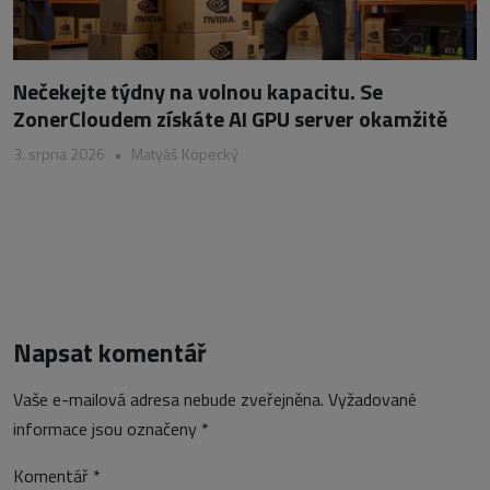
Nečekejte týdny na volnou kapacitu. Se
ZonerCloudem získáte AI GPU server okamžitě
3. srpna 2026
•
Matyáš Kopecký
Napsat komentář
Vaše e-mailová adresa nebude zveřejněna.
Vyžadované
informace jsou označeny
*
Komentář
*