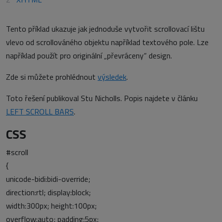
Tento příklad ukazuje jak jednoduše vytvořit scrollovací lištu
vlevo od scrollováného objektu například textového pole. Lze
například použít pro originální „převráceny“ design.
Zde si můžete prohlédnout
výsledek
.
Toto řešení publikoval Stu Nicholls. Popis najdete v článku
LEFT SCROLL BARS
.
CSS
#scroll
{
unicode-bidi:bidi-override;
direction:rtl; display:block;
width:300px; height:100px;
overflow:auto; padding:5px;