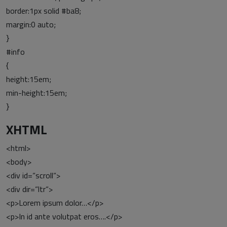
border:1px solid #ba8;
margin:0 auto;
}
#info
{
height:15em;
min-height:15em;
}
XHTML
<html>
<body>
<div id=“scroll“>
<div dir=“ltr“>
<p>Lorem ipsum dolor…</p>
<p>In id ante volutpat eros….</p>