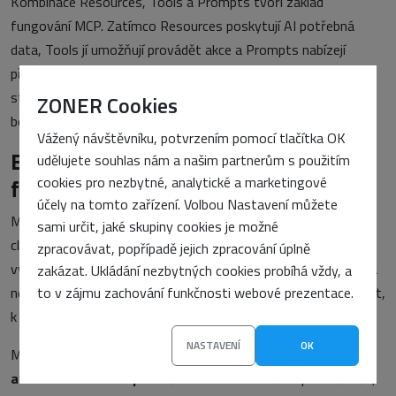
Kombinace Resources, Tools a Prompts tvoří základ
fungování MCP. Zatímco Resources poskytují AI potřebná
data, Tools jí umožňují provádět akce a Prompts nabízejí
předpřipravené pracovní postupy. Společně vytvářejí
standardizované prostředí, ve kterém mohou AI aplikace
ZONER Cookies
bezpečně spolupracovat s externími systémy.
Vážený návštěvníku, potvrzením pomocí tlačítka OK
Bezpečnost je stejně důležitá jako
udělujete souhlas nám a našim partnerům s použitím
funkčnost
cookies pro nezbytné, analytické a marketingové
účely na tomto zařízení. Volbou Nastavení můžete
Možnost propojit AI s databázemi, firemními aplikacemi nebo
sami určit, jaké skupiny cookies je možné
cloudovými službami přináší nové možnosti, ale zároveň klade
zpracovávat, popřípadě jejich zpracování úplně
vysoké nároky na bezpečnost. Pokud může AI číst citlivá data
zakázat. Ukládání nezbytných cookies probíhá vždy, a
nebo provádět akce jménem uživatele, je nezbytné přesně řídit,
to v zájmu zachování funkčnosti webové prezentace.
k jakým informacím a funkcím má přístup.
NASTAVENÍ
OK
Model Context Protocol proto podporuje
autentizaci,
autorizaci i řízení oprávnění
. MCP server může přesně určit,