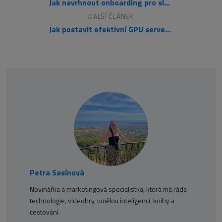
Jak navrhnout onboarding pro složité SaaS produkty
DALŠÍ ČLÁNEK
Jak postavit efektivní GPU server pro LLM: Kolik grafických karet skutečně potřebujete
Petra Sasínová
Novinářka a marketingová specialistka, která má ráda
technologie, videohry, umělou inteligenci, knihy a
cestování.