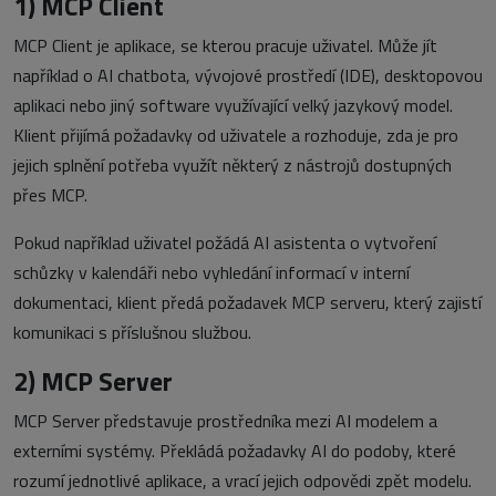
1)
MCP Client
MCP Client je aplikace, se kterou pracuje uživatel. Může jít
například o AI chatbota, vývojové prostředí (IDE), desktopovou
aplikaci nebo jiný software využívající velký jazykový model.
Klient přijímá požadavky od uživatele a rozhoduje, zda je pro
jejich splnění potřeba využít některý z nástrojů dostupných
přes MCP.
Pokud například uživatel požádá AI asistenta o vytvoření
schůzky v kalendáři nebo vyhledání informací v interní
dokumentaci, klient předá požadavek MCP serveru, který zajistí
komunikaci s příslušnou službou.
2)
MCP Server
MCP Server představuje prostředníka mezi AI modelem a
externími systémy. Překládá požadavky AI do podoby, které
rozumí jednotlivé aplikace, a vrací jejich odpovědi zpět modelu.