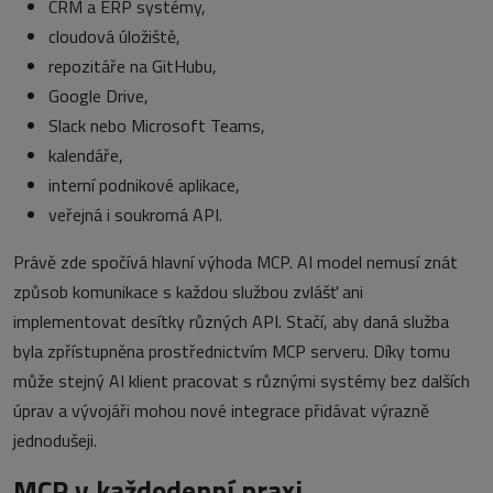
CRM a ERP systémy,
cloudová úložiště,
repozitáře na GitHubu,
Google Drive,
Slack nebo Microsoft Teams,
kalendáře,
interní podnikové aplikace,
veřejná i soukromá API.
Právě zde spočívá hlavní výhoda MCP. AI model nemusí znát
způsob komunikace s každou službou zvlášť ani
implementovat desítky různých API. Stačí, aby daná služba
byla zpřístupněna prostřednictvím MCP serveru. Díky tomu
může stejný AI klient pracovat s různými systémy bez dalších
úprav a vývojáři mohou nové integrace přidávat výrazně
jednodušeji.
MCP v každodenní praxi