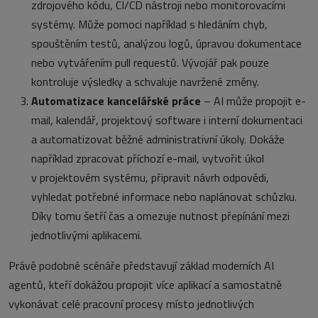
zdrojového kódu, CI/CD nástroji nebo monitorovacími
systémy. Může pomoci například s hledáním chyb,
spouštěním testů, analýzou logů, úpravou dokumentace
nebo vytvářením pull requestů. Vývojář pak pouze
kontroluje výsledky a schvaluje navržené změny.
Automatizace kancelářské práce
– AI může propojit e-
mail, kalendář, projektový software i interní dokumentaci
a automatizovat běžné administrativní úkoly. Dokáže
například zpracovat příchozí e-mail, vytvořit úkol
v projektovém systému, připravit návrh odpovědi,
vyhledat potřebné informace nebo naplánovat schůzku.
Díky tomu šetří čas a omezuje nutnost přepínání mezi
jednotlivými aplikacemi.
Právě podobné scénáře představují základ moderních AI
agentů, kteří dokážou propojit více aplikací a samostatně
vykonávat celé pracovní procesy místo jednotlivých