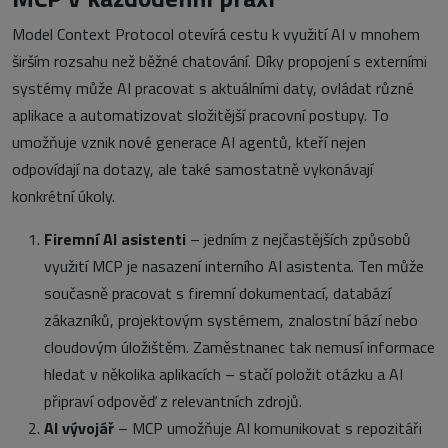
Model Context Protocol otevírá cestu k využití AI v mnohem
širším rozsahu než běžné chatování. Díky propojení s externími
systémy může AI pracovat s aktuálními daty, ovládat různé
aplikace a automatizovat složitější pracovní postupy. To
umožňuje vznik nové generace AI agentů, kteří nejen
odpovídají na dotazy, ale také samostatně vykonávají
konkrétní úkoly.
Firemní AI asistenti
– jedním z nejčastějších způsobů
využití MCP je nasazení interního AI asistenta. Ten může
současně pracovat s firemní dokumentací, databází
zákazníků, projektovým systémem, znalostní bází nebo
cloudovým úložištěm. Zaměstnanec tak nemusí informace
hledat v několika aplikacích – stačí položit otázku a AI
připraví odpověď z relevantních zdrojů.
AI vývojář
– MCP umožňuje AI komunikovat s repozitáři