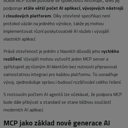
Ačkoli MCP vznikl původně ve společnosti Anthropic, dnes jej
podporuje
stále větší počet AI aplikací, vývojových nástrojů
i cloudových platforem
. Díky otevřené specifikaci není
protokol vázán na jediného výrobce, takže jej mohou
implementovat různí poskytovatelé AI služeb i vývojáři
vlastních aplikací.
Právě otevřenost je jedním z hlavních důvodů jeho
rychlého
rozšíření
. Vývojáři mohou vytvořit jeden MCP server a
zpřístupnit jej různým AI klientům bez nutnosti připravovat
samostatnou integraci pro každou platformu. To usnadňuje
vývoj, zjednodušuje správu i budoucí rozšiřování celého řešení.
S rostoucím počtem AI agentů lze očekávat, že podpora MCP
bude dále přibývat a standard se stane běžnou součástí
moderních AI aplikací.
MCP jako základ nové generace AI