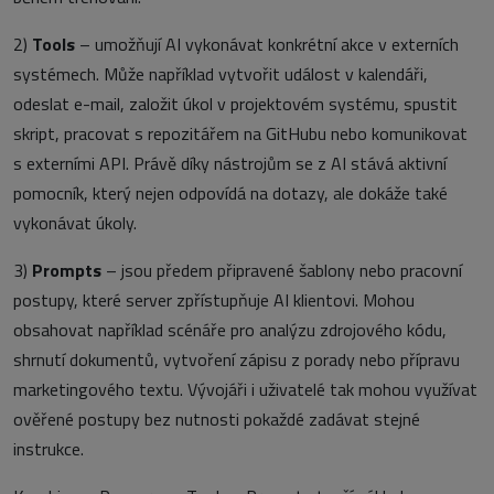
2)
Tools
– umožňují AI vykonávat konkrétní akce v externích
systémech. Může například vytvořit událost v kalendáři,
odeslat e-mail, založit úkol v projektovém systému, spustit
skript, pracovat s repozitářem na GitHubu nebo komunikovat
s externími API. Právě díky nástrojům se z AI stává aktivní
pomocník, který nejen odpovídá na dotazy, ale dokáže také
vykonávat úkoly.
3)
Prompts
– jsou předem připravené šablony nebo pracovní
postupy, které server zpřístupňuje AI klientovi. Mohou
obsahovat například scénáře pro analýzu zdrojového kódu,
shrnutí dokumentů, vytvoření zápisu z porady nebo přípravu
marketingového textu. Vývojáři i uživatelé tak mohou využívat
ověřené postupy bez nutnosti pokaždé zadávat stejné
instrukce.