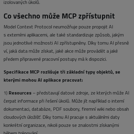
izolovaných úkolů.
Co všechno může MCP zpřístupnit
Model Context Protocol neumožňuje pouze propojit AI
s externími aplikacemi, ale také standardizuje způsob, jakým
jsou jednotlivé možnosti AI zpřístupněny. Díky tomu AI přesně
ví, jaká data může získat, jaké akce může provádět a jaké
předem připravené pracovní postupy má k dispozici.
Specifikace MCP rozlišuje tři základní typy objektů, se
kterými mohou AI aplikace pracovat:
1)
Resources
– představují datové zdroje, ze kterých může AI
čerpat informace při řešení úkolů. Může jít například o interní
dokumentaci, databáze, PDF soubory, firemní wiki nebo obsah
cloudových úložišť. Díky tomu AI pracuje s aktuálními daty
konkrétní organizace, nikoli pouze se znalostmi získanými
během trénování.