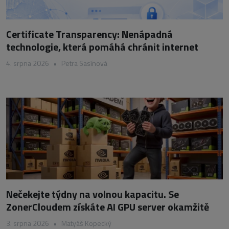
Certificate Transparency: Nenápadná
technologie, která pomáhá chránit internet
4. srpna 2026
•
Petra Sasínová
Nečekejte týdny na volnou kapacitu. Se
ZonerCloudem získáte AI GPU server okamžitě
3. srpna 2026
•
Matyáš Kopecký