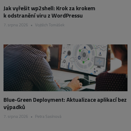
Jak vyřešit wp2shell: Krok za krokem
k odstranění viru z WordPressu
7. srpna 2026
•
Vojtěch Tomášek
Blue-Green Deployment: Aktualizace aplikací bez
výpadků
7. srpna 2026
•
Petra Sasínová