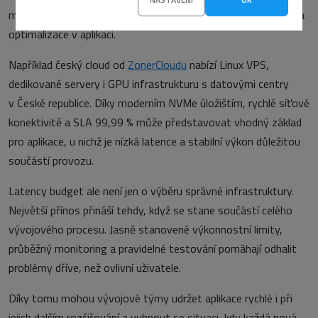
mohou být výkonnostní cíle obtížně dosažitelné bez ohledu na
optimalizace v aplikaci.
Například český cloud od
ZonerCloudu
nabízí Linux VPS,
dedikované servery i GPU infrastrukturu s datovými centry
v České republice. Díky moderním NVMe úložištím, rychlé síťové
konektivitě a SLA 99,99 % může představovat vhodný základ
pro aplikace, u nichž je nízká latence a stabilní výkon důležitou
součástí provozu.
Latency budget ale není jen o výběru správné infrastruktury.
Největší přínos přináší tehdy, když se stane součástí celého
vývojového procesu. Jasně stanovené výkonnostní limity,
průběžný monitoring a pravidelné testování pomáhají odhalit
problémy dříve, než ovlivní uživatele.
Díky tomu mohou vývojové týmy udržet aplikace rychlé i při
jejich dalším rozšiřování a vyhnout se situaci, kdy každá nová