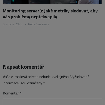
Monitoring serverů: Jaké metriky sledovat, aby
vás problémy nepřekvapily
5. srpna 2026
•
Petra Sasínová
Napsat komentář
Vaše e-mailová adresa nebude zveřejněna.
Vyžadované
informace jsou označeny
*
Komentář
*