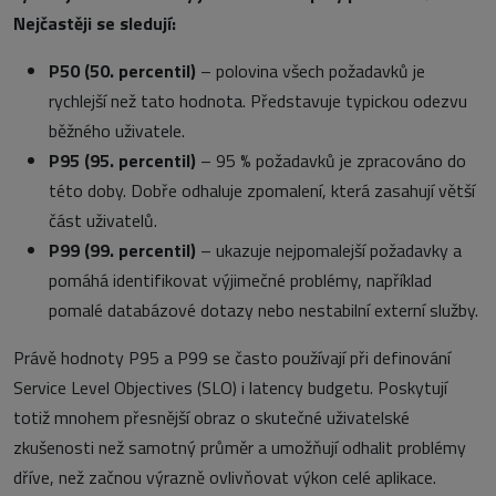
Nejčastěji se sledují:
P50 (50. percentil)
– polovina všech požadavků je
rychlejší než tato hodnota. Představuje typickou odezvu
běžného uživatele.
P95 (95. percentil)
– 95 % požadavků je zpracováno do
této doby. Dobře odhaluje zpomalení, která zasahují větší
část uživatelů.
P99 (99. percentil)
– ukazuje nejpomalejší požadavky a
pomáhá identifikovat výjimečné problémy, například
pomalé databázové dotazy nebo nestabilní externí služby.
Právě hodnoty P95 a P99 se často používají při definování
Service Level Objectives (SLO) i latency budgetu. Poskytují
totiž mnohem přesnější obraz o skutečné uživatelské
zkušenosti než samotný průměr a umožňují odhalit problémy
dříve, než začnou výrazně ovlivňovat výkon celé aplikace.