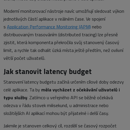
Moderní monitorovací nástroje navíc umožňují sledovat výkon
jednotlivých částí aplikace v reálném čase. Ve spojení
s
Application Performance Monitoring (APM)
nebo
distribuovaným trasováním (distributed tracing) lze přesně
zjistit, která komponenta překročila svůj stanovený časový
limit, a rychle tak odhalit úzká místa ještě předtím, než ovlivní
větší počet uživatelů.
Jak stanovit latency budget
Stanovení latency budgetu začíná určením cílové doby odezvy
celé aplikace. Ta by
měla vycházet z očekávání uživatelů i
typu služby
. Zatímco u veřejného API se běžně očekává
odezva v řádu stovek milisekund, u administrace nebo
složitějších AI aplikací mohou být přijatelné i delší časy.
Jakmile je stanoven celkový cíl, rozdělí se časový rozpočet