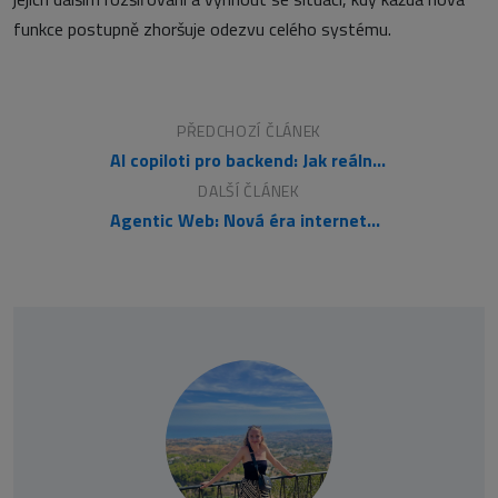
funkce postupně zhoršuje odezvu celého systému.
PŘEDCHOZÍ ČLÁNEK
AI copiloti pro backend: Jak reálně zrychlují vývoj a kde stále selhávají
DALŠÍ ČLÁNEK
Agentic Web: Nová éra internetu řízená umělou inteligencí