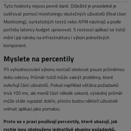
Tyto hodnoty nejsou pevně dané. Důležité je pravidelně je
ověřovat pomocí monitoringu skutečných uživatelů (Real User
Monitoring), syntetických testů nebo APM nástrojů a podle
potřeby latency budget upravovat. S rostoucí aplikací se totiž
mění i její nároky na infrastrukturu i výkon jednotlivých
komponent.
Myslete na percentily
Při vyhodnocování výkonu nestačí sledovat pouze průměrnou
dobu odezvy. Průměr totiž může zakrýt problémy, které
ovlivňují část uživatelů. Pokud například většina požadavků
trvá 100 ms, ale menší část několik sekund, výsledný průměr
může stále vypadat dobře, přesto budou někteří uživatelé
vnímat aplikaci jako pomalou.
Proto se v praxi používají percentily, které ukazují, jak
rychle jsou obslouženy jednotlivé skupiny požadavků.