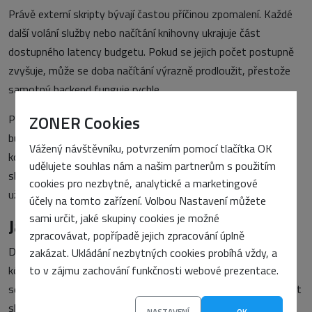
Právě externí skripty bývají častou příčinou zpomalení. Každé
další volání služby nebo načítání knihovny ukrajuje část
dostupného latency budgetu. Pokud se jejich počet postupně
zvyšuje, může se doba načítání výrazně prodloužit, přestože
samotný backend funguje rychle.
ZONER Cookies
Proto je důležité sledovat výkon aplikace jako celek. Latency
budget by měl pokrývat infrastrukturu, backend, síťovou
Vážený návštěvníku, potvrzením pomocí tlačítka OK
komunikaci i frontend. Jen komplexní přístup pomůže odhalit
udělujete souhlas nám a našim partnerům s použitím
skutečná úzká místa a zajistí rychlou a konzistentní
cookies pro nezbytné, analytické a marketingové
uživatelskou zkušenost.
účely na tomto zařízení. Volbou Nastavení můžete
sami určit, jaké skupiny cookies je možné
Jak pomáhá kvalitní infrastruktura
zpracovávat, popřípadě jejich zpracování úplně
Dodržení latency budgetu není jen otázkou dobře napsaného
zakázat. Ukládání nezbytných cookies probíhá vždy, a
to v zájmu zachování funkčnosti webové prezentace.
kódu. Významnou roli hraje také infrastruktura – výkon
serverů, rychlost úložiště, síťová konektivita nebo dostupnost
služeb. Pokud je samotný hosting pomalý nebo nestabilní,
NASTAVENÍ
OK