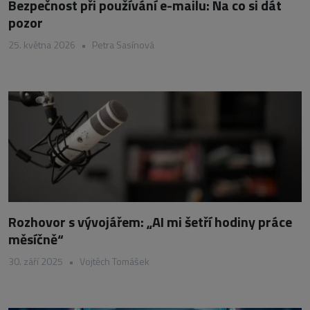
Bezpečnost při používání e-mailu: Na co si dát
pozor
25. května 2026
•
Petra Sasínová
Rozhovor s vývojářem: „AI mi šetří hodiny práce
měsíčně“
30. září 2025
•
Vojtěch Tomášek