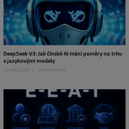
DeepSeek V3: Jak čínské AI mění poměry na trhu
s jazykovými modely
29. ledna 2025
•
Vojtěch Tomášek