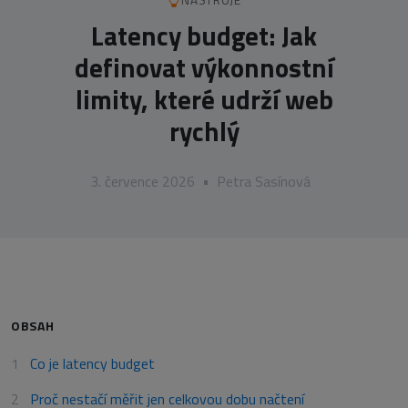
NÁSTROJE
Latency budget: Jak
definovat výkonnostní
limity, které udrží web
rychlý
3. července 2026
•
Petra Sasínová
OBSAH
Co je latency budget
Proč nestačí měřit jen celkovou dobu načtení