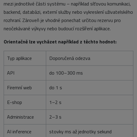
mezi jednotlivé části systému – například síťovou komunikaci,
backend, databázi, externí služby nebo vykreslení uživatelského
rozhraní. Zároveň je vhodné ponechat určitou rezervu pro
neočekávané výkyvy nebo budoucí rozšíření aplikace.
Orientačně lze vycházet například z těchto hodnot:
Typ aplikace
Doporučená odezva
API
do 100–300 ms
Firemní web
do 1 s
E-shop
1–2 s
Administrace
2–3 s
AI inference
stovky ms až jednotky sekund