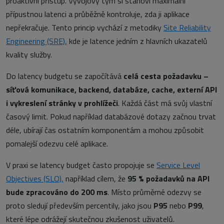
proaktivní přístup. Vývojový tým si stanoví maximální
přípustnou latenci a průběžně kontroluje, zda ji aplikace
nepřekračuje. Tento princip vychází z metodiky
Site Reliability
Engineering (SRE),
kde je latence jedním z hlavních ukazatelů
kvality služby.
Do latency budgetu se započítává
celá cesta požadavku –
síťová komunikace, backend, databáze, cache, externí API
i vykreslení stránky v prohlížeči
. Každá část má svůj vlastní
časový limit. Pokud například databázové dotazy začnou trvat
déle, ubírají čas ostatním komponentám a mohou způsobit
pomalejší odezvu celé aplikace.
V praxi se latency budget často propojuje se
Service Level
Objectives (SLO),
například cílem, že
95 % požadavků na API
bude zpracováno do 200 ms
. Místo průměrné odezvy se
proto sledují především percentily, jako jsou
P95
nebo
P99
,
které lépe odrážejí skutečnou zkušenost uživatelů.