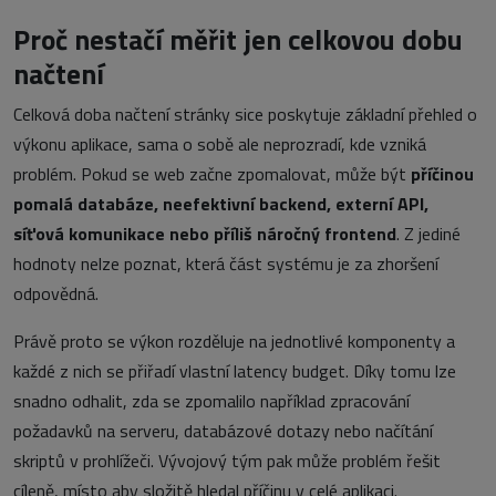
Proč nestačí měřit jen celkovou dobu
načtení
Celková doba načtení stránky sice poskytuje základní přehled o
výkonu aplikace, sama o sobě ale neprozradí, kde vzniká
problém. Pokud se web začne zpomalovat, může být
příčinou
pomalá databáze, neefektivní backend, externí API,
síťová komunikace nebo příliš náročný frontend
. Z jediné
hodnoty nelze poznat, která část systému je za zhoršení
odpovědná.
Právě proto se výkon rozděluje na jednotlivé komponenty a
každé z nich se přiřadí vlastní latency budget. Díky tomu lze
snadno odhalit, zda se zpomalilo například zpracování
požadavků na serveru, databázové dotazy nebo načítání
skriptů v prohlížeči. Vývojový tým pak může problém řešit
cíleně, místo aby složitě hledal příčinu v celé aplikaci.