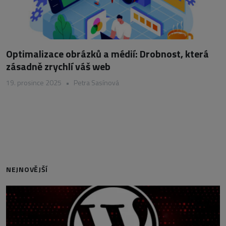
Optimalizace obrázků a médií: Drobnost, která
zásadně zrychlí váš web
19. prosince 2025
•
Petra Sasínová
NEJNOVĚJŠÍ