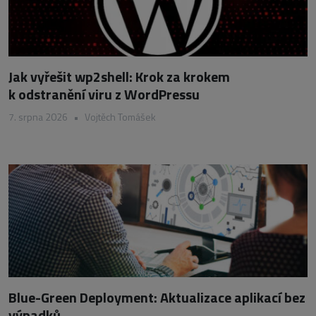
Jak vyřešit wp2shell: Krok za krokem
k odstranění viru z WordPressu
7. srpna 2026
•
Vojtěch Tomášek
Blue-Green Deployment: Aktualizace aplikací bez
výpadků