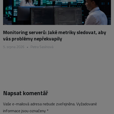
Monitoring serverů: Jaké metriky sledovat, aby
vás problémy nepřekvapily
5. srpna 2026
•
Petra Sasínová
Napsat komentář
Vaše e-mailová adresa nebude zveřejněna.
Vyžadované
informace jsou označeny
*