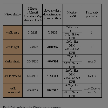
Prehľad zrýchlenia Chello programov