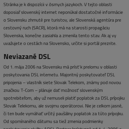
Stránka je k dispozícii v ôsmych jazykoch. V tejto oblasti
doposiaľ slovenský internet neponúkal dostatočné informácie
o Slovensku zhrnuté pre turistov, ale Slovenská agentúra pre
cestovný ruch (SACR), ktorá má na starosti propagáciu
Slovenska, konečne zasiahla a zmenila tento stav. Ak aj vy
uvažujete o cestách na Slovensko, určite si portál prezrite.
Neviazané DSL
Od 1. mája 2006 na Slovensku má prísť k prelomu v oblasti
poskytovania DSL internetu. Majoritný poskytovateľ DSL
pripojenia – vlastník siete Slovak Telekom, známy pod novou
značkou T-Com – plánuje dať možnosť slovenským
spotrebiteľom, aby už nemuseli platiť poplatok za DSL prípojku
Slovak Telekomu, ale svojmu operátorovi. Nie je celkom jasné,
či ten bude vymáhať určitý paušálny poplatok za túto prípojku.
Od spomínaného dátumu sa tiež zmenia podmienky