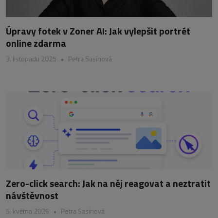
Úpravy fotek v Zoner AI: Jak vylepšit portrét
online zdarma
3. listopadu 2025
•
Petra Sasínová
Zero-click search: Jak na něj reagovat a neztratit
návštěvnost
5. května 2026
•
Petra Sasínová