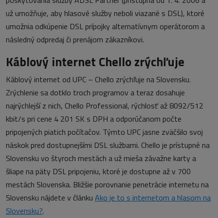
poskytovania služby ADSL Partner (prístupná od 1. 4. 2006 a
už umožňuje, aby hlasové služby neboli viazané s DSL), ktoré
umožnia odkúpenie DSL prípojky alternatívnym operátorom a
následný odpredaj či prenájom zákazníkovi.
Káblový internet Chello zrýchľuje
Káblový internet od UPC – Chello zrýchľuje na Slovensku.
Zrýchlenie sa dotklo troch programov a teraz dosahuje
najrýchlejší z nich, Chello Professional, rýchlosť až 8092/512
kbit/s pri cene 4 201 SK s DPH a odporúčanom počte
pripojených piatich počítačov. Týmto UPC jasne zväčšilo svoj
náskok pred dostupnejšími DSL službami. Chello je prístupné na
Slovensku vo štyroch mestách a už mieša závažne karty a
šliape na päty DSL pripojeniu, ktoré je dostupne až v 700
mestách Slovenska. Bližšie porovnanie penetrácie internetu na
Slovensku nájdete v článku
Ako je to s internetom a hlasom na
Slovensku?
.