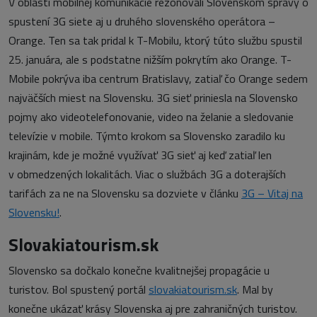
V oblasti mobilnej komunikácie rezonovali Slovenskom správy o
spustení 3G siete aj u druhého slovenského operátora –
Orange. Ten sa tak pridal k T-Mobilu, ktorý túto službu spustil
25. januára, ale s podstatne nižším pokrytím ako Orange. T-
Mobile pokrýva iba centrum Bratislavy, zatiaľ čo Orange sedem
najväčších miest na Slovensku. 3G sieť priniesla na Slovensko
pojmy ako videotelefonovanie, video na želanie a sledovanie
televízie v mobile. Týmto krokom sa Slovensko zaradilo ku
krajinám, kde je možné využívať 3G sieť aj keď zatiaľ len
v obmedzených lokalitách. Viac o službách 3G a doterajších
tarifách za ne na Slovensku sa dozviete v článku
3G – Vitaj na
Slovensku!
.
Slovakiatourism.sk
Slovensko sa dočkalo konečne kvalitnejšej propagácie u
turistov. Bol spustený portál
slovakiatourism.sk
. Mal by
konečne ukázať krásy Slovenska aj pre zahraničných turistov.