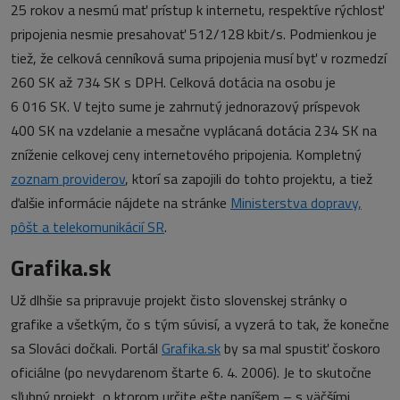
25 rokov a nesmú mať prístup k internetu, respektíve rýchlosť
pripojenia nesmie presahovať 512/128 kbit/s. Podmienkou je
tiež, že celková cenníková suma pripojenia musí byť v rozmedzí
260 SK až 734 SK s DPH. Celková dotácia na osobu je
6 016 SK. V tejto sume je zahrnutý jednorazový príspevok
400 SK na vzdelanie a mesačne vyplácaná dotácia 234 SK na
zníženie celkovej ceny internetového pripojenia. Kompletný
zoznam providerov
, ktorí sa zapojili do tohto projektu, a tiež
ďalšie informácie nájdete na stránke
Ministerstva dopravy,
pôšt a telekomunikácií SR
.
Grafika.sk
Už dlhšie sa pripravuje projekt čisto slovenskej stránky o
grafike a všetkým, čo s tým súvisí, a vyzerá to tak, že konečne
sa Slováci dočkali. Portál
Grafika.sk
by sa mal spustiť čoskoro
oficiálne (po nevydarenom štarte 6. 4. 2006). Je to skutočne
sľubný projekt, o ktorom určite ešte napíšem – s väčšími