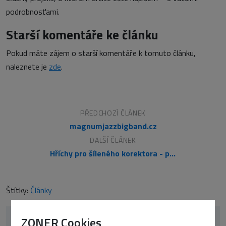
podrobnosťami.
Starší komentáře ke článku
Pokud máte zájem o starší komentáře k tomuto článku,
naleznete je
zde
.
PŘEDCHOZÍ ČLÁNEK
magnumjazzbigband.cz
DALŠÍ ČLÁNEK
Hříchy pro šíleného korektora - proč se trápit s diakritikou
Štítky:
Články
ZONER Cookies