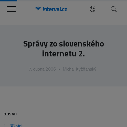
Menu
Hledat
Správy zo slovenského
internetu 2.
7. dubna 2006
•
Michal Kyžňanský
OBSAH
3G sieť