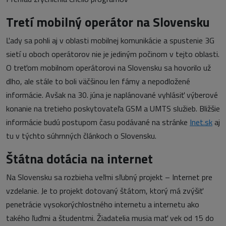
Tretí mobilný operátor na Slovensku
Ľady sa pohli aj v oblasti mobilnej komunikácie a spustenie 3G
sietí u oboch operátorov nie je jediným počinom v tejto oblasti.
O treťom mobilnom operátorovi na Slovensku sa hovorilo už
dlho, ale stále to boli väčšinou len fámy a nepodložené
informácie. Avšak na 30. júna je naplánované vyhlásiť výberové
konanie na tretieho poskytovateľa GSM a UMTS služieb. Bližšie
informácie budú postupom času podávané na stránke
Inet.sk
aj
tu v týchto súhrnných článkoch o Slovensku.
Štátna dotácia na internet
Na Slovensku sa rozbieha veľmi sľubný projekt – Internet pre
vzdelanie. Je to projekt dotovaný štátom, ktorý má zvýšiť
penetrácie vysokorýchlostného internetu a internetu ako
takého ľuďmi a študentmi. Žiadatelia musia mať vek od 15 do