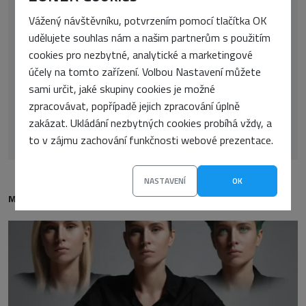
Vážený návštěvníku, potvrzením pomocí tlačítka OK
udělujete souhlas nám a našim partnerům s použitím
cookies pro nezbytné, analytické a marketingové
účely na tomto zařízení. Volbou Nastavení můžete
sami určit, jaké skupiny cookies je možné
zpracovávat, popřípadě jejich zpracování úplně
Michal Kyžňanský
zakázat. Ukládání nezbytných cookies probíhá vždy, a
to v zájmu zachování funkčnosti webové prezentace.
NASTAVENÍ
OK
MOHLO BY VÁS TAKÉ ZAJÍMAT