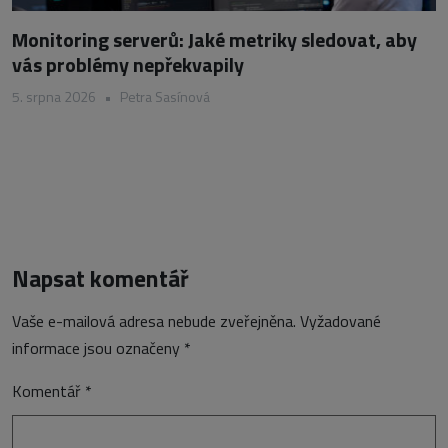
Monitoring serverů: Jaké metriky sledovat, aby
vás problémy nepřekvapily
5. srpna 2026
•
Petra Sasínová
Napsat komentář
Vaše e-mailová adresa nebude zveřejněna.
Vyžadované
informace jsou označeny
*
Komentář
*