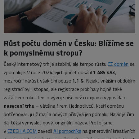
Růst počtu domén v Česku: Blížíme se
k pomyslnému stropu?
Český internetový trh je stabilní, ale tempo růstu
CZ domén
se
zpomaluje. V roce 2024 jejich počet dosáhl
1 485 493
,
meziroční nárůst však činí pouze
1,1 %
. Nejaktivnějším obdobím
registrací byl listopad, ale registrace probíhaly hojně také
začátkem roku. Tento vývoj spíše než o expanzi vypovídá o
nasycení trhu
– většina firem i jednotlivců, kteří doménu
potřebovali, ji už mají a nových přibývá jen pomálu. Navíc je čím
dál těžší vymyslet nový, originální název. Proto jsme
v
CZECHIA.COM
zavedli
AI pomocníka
na generování kreativních