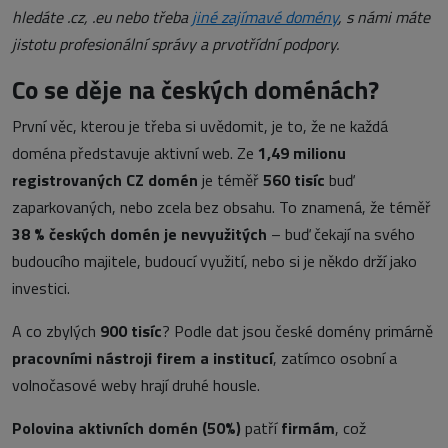
hledáte .cz, .eu nebo třeba
jiné zajímavé domény
, s námi máte
jistotu profesionální správy a prvotřídní podpory.
Co se děje na českých doménách?
První věc, kterou je třeba si uvědomit, je to, že ne každá
doména představuje aktivní web. Ze
1,49 milionu
registrovaných CZ domén
je téměř
560 tisíc
buď
zaparkovaných, nebo zcela bez obsahu. To znamená, že téměř
38 % českých domén je nevyužitých
– buď čekají na svého
budoucího majitele, budoucí využití, nebo si je někdo drží jako
investici.
A co zbylých
900 tisíc
? Podle dat jsou české domény primárně
pracovními nástroji firem a institucí
, zatímco osobní a
volnočasové weby hrají druhé housle.
Polovina aktivních domén (50%)
patří
firmám
, což