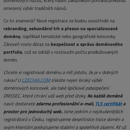
doménových názvů, který našim zákazníkům pomáhá překonat
omezený výběr tradičních názvů.
Co to znamená? Nové registrace se budou soustředit na
rebranding, sekundární trh a přesun na specializované
domény
, například tematické nebo geografické koncovky.
Zároveň roste důraz na
bezpečnost a správu doménového
portfolia
, což se odráží v rostoucím počtu prodlužovaných
domén.
Chcete si registrovat doménu a mít jistotu, že je v dobrých
rukou? U
CZECHIA.COM
získáte nejen široký výběr
doménových koncovek, ale také špičkové zabezpečení
DNSSEC, které chrání váš web před útoky.
Ke každé doméně
navíc dostanete
zdarma profesionální e-mail,
TLS certifikát
a
prostor pro jednoduchý web.
Jsme jedním z nejzkušenějších
registrátorů v Česku, registrujeme desetitisíce tisíce domén a
svým klientům poskytujeme stabilní a spolehlivé zázemí. Ať už