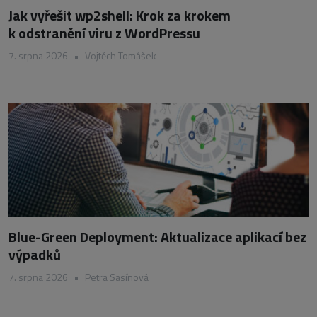
Jak vyřešit wp2shell: Krok za krokem
k odstranění viru z WordPressu
7. srpna 2026
•
Vojtěch Tomášek
Blue-Green Deployment: Aktualizace aplikací bez
výpadků
7. srpna 2026
•
Petra Sasínová