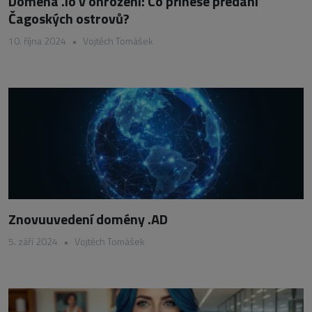
Doména .io v ohrožení: Co přinese předání
Čagoských ostrovů?
10. října 2024
•
Vojtěch Tomášek
Znovuuvedení domény .AD
5. září 2024
•
Vojtěch Tomášek