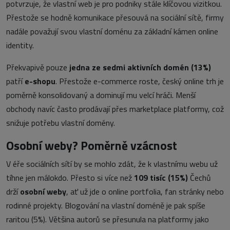
potvrzuje, že vlastní web je pro podniky stále klíčovou vizitkou.
Přestože se hodně komunikace přesouvá na sociální sítě, firmy
nadále považují svou vlastní doménu za základní kámen online
identity.
Překvapivě pouze
jedna ze sedmi aktivních domén (13%)
patří
e-shopu
. Přestože e-commerce roste, český online trh je
poměrně konsolidovaný a dominují mu velcí hráči. Menší
obchody navíc často prodávají přes marketplace platformy, což
snižuje potřebu vlastní domény.
Osobní weby? Poměrně vzácnost
V éře sociálních sítí by se mohlo zdát, že k vlastnímu webu už
tíhne jen málokdo. Přesto si více než
109 tisíc (15%)
Čechů
drží
osobní weby
, ať už jde o online portfolia, fan stránky nebo
rodinné projekty. Blogování na vlastní doméně je pak spíše
raritou (5%). Většina autorů se přesunula na platformy jako