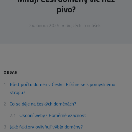
pivo?
24. února 2025
•
Vojtěch Tomášek
OBSAH
Růst počtu domén v Česku: Blížíme se k pomyslnému
stropu?
Co se děje na českých doménách?
Osobní weby? Poměrně vzácnost
Jaké faktory ovlivňují výběr domény?