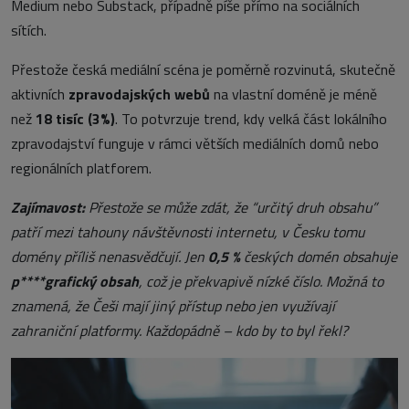
Medium nebo Substack, případně píše přímo na sociálních
sítích.
Přestože česká mediální scéna je poměrně rozvinutá, skutečně
aktivních
zpravodajských webů
na vlastní doméně je méně
než
18 tisíc (3%)
. To potvrzuje trend, kdy velká část lokálního
zpravodajství funguje v rámci větších mediálních domů nebo
regionálních platforem.
Zajímavost:
Přestože se může zdát, že “určitý druh obsahu”
patří mezi tahouny návštěvnosti internetu, v Česku tomu
domény příliš nenasvědčují. Jen
0,5 %
českých domén obsahuje
p****grafický obsah
, což je překvapivě nízké číslo. Možná to
znamená, že Češi mají jiný přístup nebo jen využívají
zahraniční platformy. Každopádně – kdo by to byl řekl?