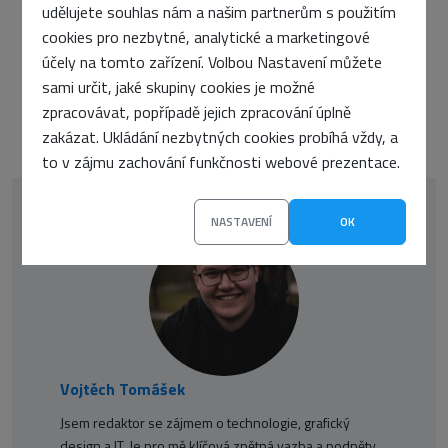
udělujete souhlas nám a našim partnerům s použitím
PŘEDCHOZÍ ČLÁNEK
cookies pro nezbytné, analytické a marketingové
Hledáte alternativu k drahému Plesku? ZonerCloud přináší řešení
účely na tomto zařízení. Volbou Nastavení můžete
DALŠÍ ČLÁNEK
sami určit, jaké skupiny cookies je možné
Nové zkrácení platnosti TLS certifikátů: Co nás čeká a jak se připravit?
zpracovávat, popřípadě jejich zpracování úplně
zakázat. Ukládání nezbytných cookies probíhá vždy, a
to v zájmu zachování funkčnosti webové prezentace.
NASTAVENÍ
OK
Vojtěch Tomášek
Jsem redaktor se zájmem o technologie, grafický
design a IT. Je pro mě klíčová zpětná vazba a podněty