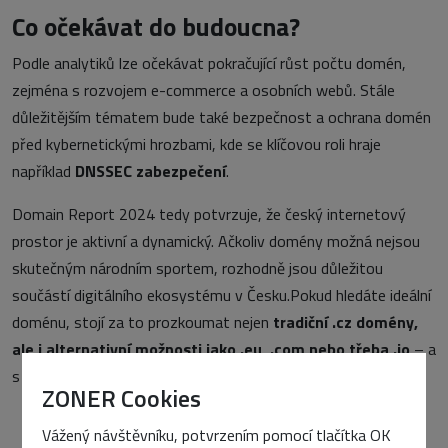
Co očekávat do budoucna?
Podle analytiků lze očekávat pokračující růst počtu domén,
zejména s rozvojem e-commerce a osobních webů. Stále
důležitějším tématem bude také bezpečnost a ochrana domén
před kybernetickými hrozbami, kde se klíčovou roli hraje
například
DNSSEC zabezpečení
.
Domain Report 2024 tedy potvrzuje, že český internetový
prostor je aktivní a dynamický. Ačkoliv domény možná nejsou
skutečným národním sportem, rozhodně jsou důležitou
součástí digitálního ekosystému v Česku.Pokud hledáte ideální
doménu, stojí za to prozkoumat nejen
tradiční .cz domény,
ale i alternativní možnosti jako .eu, .com nebo třeba .io
– a
s tím vám pomůže
CZECHIA.COM
.
ZONER Cookies
Vážený návštěvníku, potvrzením pomocí tlačítka OK