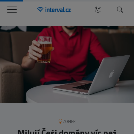
Menu
Hledat
ZONER
Milují Češi domény víc než