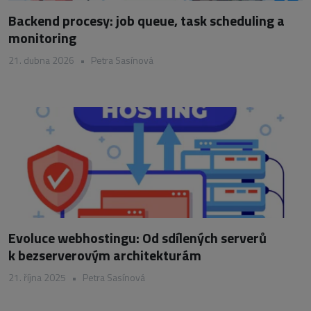
Backend procesy: job queue, task scheduling a
monitoring
21. dubna 2026
•
Petra Sasínová
Evoluce webhostingu: Od sdílených serverů
k bezserverovým architekturám
21. října 2025
•
Petra Sasínová