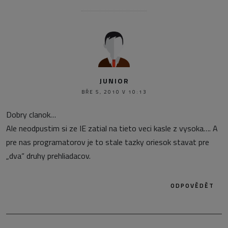
JUNIOR
BŘE 5, 2010 V 10:13
Dobry clanok…
Ale neodpustim si ze IE zatial na tieto veci kasle z vysoka…. A
pre nas programatorov je to stale tazky oriesok stavat pre
„dva“ druhy prehliadacov.
ODPOVĚDĚT