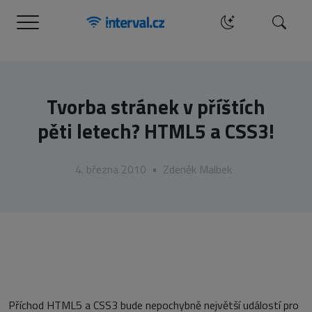
Menu
Hledat
Tvorba stránek v příštích
pěti letech? HTML5 a CSS3!
4. března 2010
•
Zdeněk Malbek
Příchod HTML5 a CSS3 bude nepochybně největší událostí pro