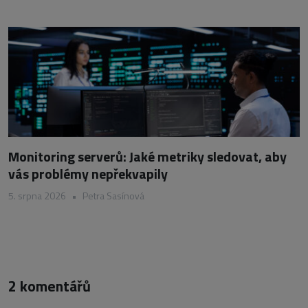
Monitoring serverů: Jaké metriky sledovat, aby
vás problémy nepřekvapily
5. srpna 2026
•
Petra Sasínová
2 komentářů