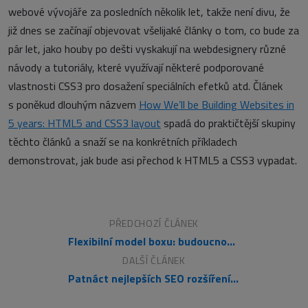
webové vývojáře za posledních několik let, takže není divu, že
již dnes se začínají objevovat všelijaké články o tom, co bude za
pár let, jako houby po dešti vyskakují na webdesignery různé
návody a tutoriály, které využívají některé podporované
vlastnosti CSS3 pro dosažení speciálních efetků atd. Článek
s poněkud dlouhým názvem
How We’ll be Building Websites in
5 years: HTML5 and CSS3 layout
spadá do praktičtější skupiny
těchto článků a snaží se na konkrétních příkladech
demonstrovat, jak bude asi přechod k HTML5 a CSS3 vypadat.
PŘEDCHOZÍ ČLÁNEK
Flexibilní model boxu: budoucnost návrhu WWW stránek?
DALŠÍ ČLÁNEK
Patnáct nejlepších SEO rozšíření pro Joomlu