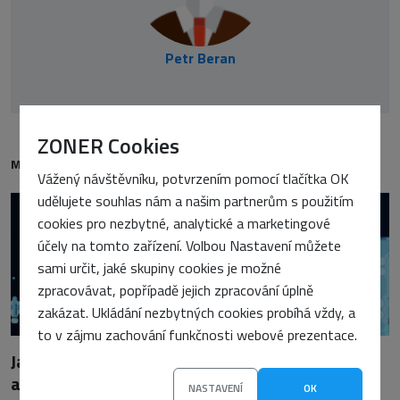
Petr Beran
ZONER Cookies
MOHLO BY VÁS TAKÉ ZAJÍMAT
Vážený návštěvníku, potvrzením pomocí tlačítka OK
udělujete souhlas nám a našim partnerům s použitím
cookies pro nezbytné, analytické a marketingové
účely na tomto zařízení. Volbou Nastavení můžete
sami určit, jaké skupiny cookies je možné
zpracovávat, popřípadě jejich zpracování úplně
zakázat. Ukládání nezbytných cookies probíhá vždy, a
to v zájmu zachování funkčnosti webové prezentace.
Jak vybrat AI infrastrukturu? Cloud vede, hybrid
a on-premise jsou doplňky
NASTAVENÍ
OK