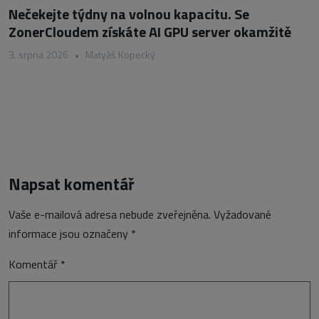
Nečekejte týdny na volnou kapacitu. Se
ZonerCloudem získáte AI GPU server okamžitě
3. srpna 2026
•
Matyáš Kopecký
Napsat komentář
Vaše e-mailová adresa nebude zveřejněna.
Vyžadované
informace jsou označeny
*
Komentář
*