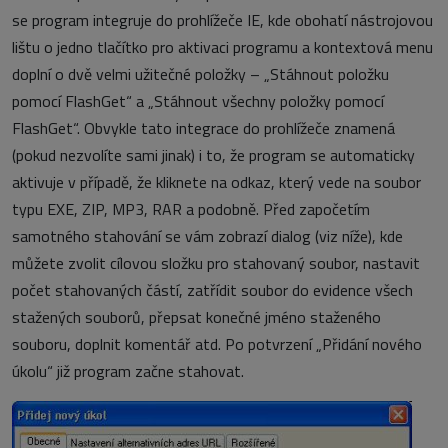
se program integruje do prohlížeče IE, kde obohatí nástrojovou
lištu o jedno tlačítko pro aktivaci programu a kontextová menu
doplní o dvě velmi užitečné položky – „Stáhnout položku
pomocí FlashGet“ a „Stáhnout všechny položky pomocí
FlashGet“. Obvykle tato integrace do prohlížeče znamená
(pokud nezvolíte sami jinak) i to, že program se automaticky
aktivuje v případě, že kliknete na odkaz, který vede na soubor
typu EXE, ZIP, MP3, RAR a podobně. Před započetím
samotného stahování se vám zobrazí dialog (viz níže), kde
můžete zvolit cílovou složku pro stahovaný soubor, nastavit
počet stahovaných částí, zatřídit soubor do evidence všech
stažených souborů, přepsat konečné jméno staženého
souboru, doplnit komentář atd. Po potvrzení „Přidání nového
úkolu“ již program začne stahovat.