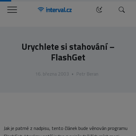
Menu
Hledat
Urychlete si stahování –
FlashGet
16. března 2003
•
Petr Beran
Jak je patrné z nadpisu, tento článek bude věnován programu