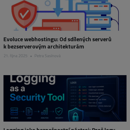
Evoluce webhostingu: Od sdílených serverů
k bezserverovým architekturám
21. října 2025
•
Petra Sasínová
Logging jako bezpečnostní nástroj: Proč logy