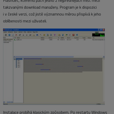
FlashGet, kterému patří jedno z nejpřednějších míst mezi
takzvanými download manažery. Program je k dispozici
i v české verzi, což jistě významnou měrou přispívá k jeho
oblíbenosti mezi uživateli.
Instalace probíhá klasickým způsobem. Po restartu Windows