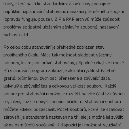
úkoly, které patří ke standardním: Za všechny jmenujme
například naplánování stahování, navázání přerušeného spojení
(opravdu funguje, pouze u ZIP a RAR archivů může způsobit
problémy se špatně uloženým záhlavím souboru), nastavení
rychlosti atd.
Po celou dobu stahování je přehledně zobrazen stav
probíhaného úkolu. Máte tak možnost sledovat všechny
soubory, které jsou právě stahovány, případně čekají ve frontě.
Při stahování program zobrazuje aktuální rychlost (včetně
grafu), průměrnou zychlost, přenesená a zbývající data,
uplynulý a zbývající čas a celkovou velikost souboru. Každý
soubor pro stahování umožňuje rozdělit na více částí z důvodu
urychlení, což se obvykle nemine účinkem. Stahování souboru
můžete kdykoli pozastavit. Počet souborů, které lze stahovat
zároveň, je standardně nastaven na tři, ale je možné jej zvýšit
až na osm úkolů současně. K dispozici je i možnost využívání