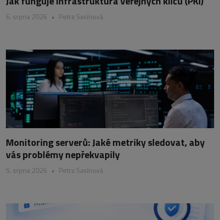
Jak funguje infrastruktura veřejných klíčů (PKI)
6. srpna 2026
•
Petra Sasínová
Monitoring serverů: Jaké metriky sledovat, aby
vás problémy nepřekvapily
5. srpna 2026
•
Petra Sasínová