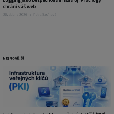
chrání váš web
28. dubna 2026
•
Petra Sasínová
NEJNOVĚJŠÍ