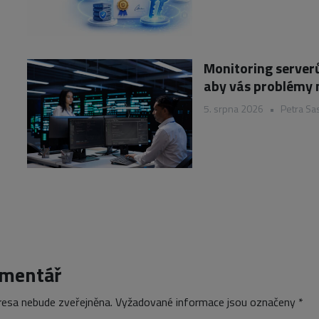
Monitoring serverů
aby vás problémy 
5. srpna 2026
•
Petra Sa
omentář
resa nebude zveřejněna.
Vyžadované informace jsou označeny
*