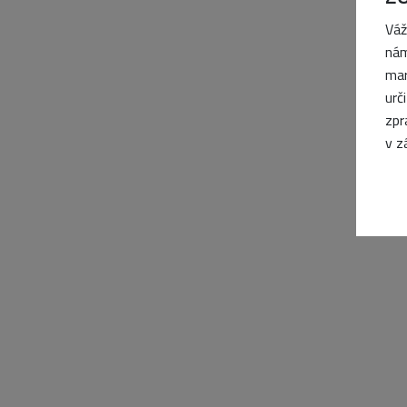
Váž
nám
mar
urč
zpr
v z