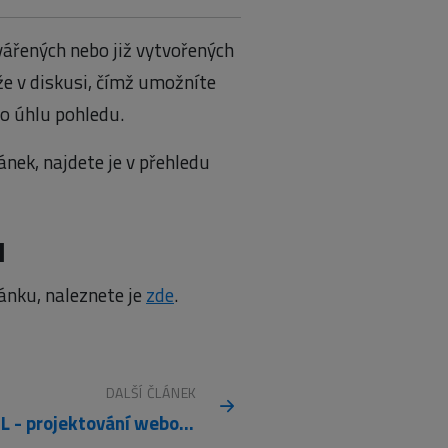
ářených nebo již vytvořených
že v diskusi, čímž umožníte
o úhlu pohledu.
ánek, najdete je v přehledu
u
ánku, naleznete je
zde
.
DALŠÍ ČLÁNEK
WebML - projektování webových aplikací