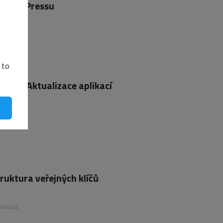
 z WordPressu
Tomášek
i
 to
ent: Aktualizace aplikací
sínová
truktura veřejných klíčů
sínová