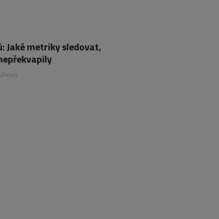
: Jaké metriky sledovat,
nepřekvapily
sínová