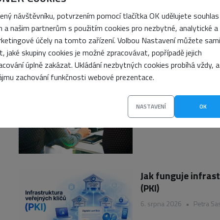
k odstranění viru
ený návštěvníku, potvrzením pomocí tlačítka OK udělujete souhlas
7. srpna 2026
•
Vojtěch 
 a našim partnerům s použitím cookies pro nezbytné, analytické a
ketingové účely na tomto zařízení. Volbou Nastavení můžete sam
it, jaké skupiny cookies je možné zpracovávat, popřípadě jejich
acování úplně zakázat. Ukládání nezbytných cookies probíhá vždy, a
ájmu zachování funkčnosti webové prezentace.
Blue-Green Deploym
bez výpadků
NASTAVENÍ
OK
7. srpna 2026
•
Petra Sa
Jak funguje infras
(PKI)
6. srpna 2026
•
Petra Sa