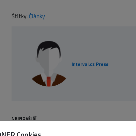
Štítky:
Články
Interval.cz Press
NEJNOVĚJŠÍ
Jak vyřešit wp2she
ONER Cookies