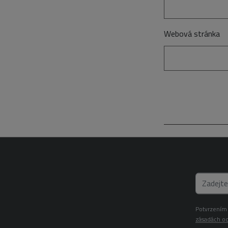
Webová stránka
Potvrzením 
zásadách oc