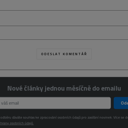
Nové články jednou měsíčně do emailu
Ode
odběru dáváte souhlas ke zpracování osobních údajů pro zasílání novinek. Více se d
hrany osobních údajů.