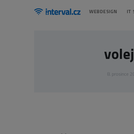
WEBDESIGN
IT
vole
8. prosince 