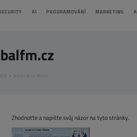
 SECURITY
AI
PROGRAMOVÁNÍ
MARKETING
A
jbalfm.cz
2003
•
Interval.cz Press
Zhodnoťte a napište svůj názor na tyto stránky.