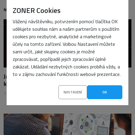
ZONER Cookies
NEJNOVĚJŠÍ
Vážený návštěvníku, potvrzením pomocí tlačítka OK
udělujete souhlas nám a našim partnerům s použitím
cookies pro nezbytné, analytické a marketingové
účely na tomto zařízení. Volbou Nastavení můžete
sami určit, jaké skupiny cookies je možné
zpracovávat, popřípadě jejich zpracování úplně
zakázat. Ukládání nezbytných cookies probíhá vždy, a
to v zájmu zachování funkčnosti webové prezentace.
Jak vyřešit wp2shell: Krok za krokem
k odstranění viru z WordPressu
NASTAVENÍ
OK
7. srpna 2026
•
Vojtěch Tomášek