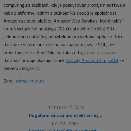
computingu a službách, kdy je poskytován pronájem software
nebo platformy. Jedním z průkopníků cloudů je společnost
Amazon se svou službou Amazon Web Services, která nabízí
kromě virtuálního hostingu EC2 či datového úložiště S3 i
jednoduchou databázi, použitelnou pro webové aplikace. Tato
databáze však není založena na známém jazyce SQL, ale
představuje tzv. Key-Value databázi. To, jak se s takovou
databází pracuje ukazuje článek
Základy Amazon SimpleDB
ze
serveru Zdrojak.cz.
Zdroj:
zdrojak.root.cz
.
PŘEDCHOZÍ ČLÁNEK
Regulární výrazy pro efektivní vývoj webových aplikací
DALŠÍ ČLÁNEK