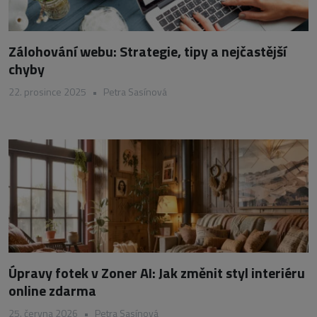
Zálohování webu: Strategie, tipy a nejčastější
chyby
22. prosince 2025
•
Petra Sasínová
Úpravy fotek v Zoner AI: Jak změnit styl interiéru
online zdarma
25. června 2026
•
Petra Sasínová