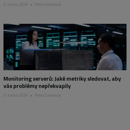
6. srpna 2026
•
Petra Sasínová
Monitoring serverů: Jaké metriky sledovat, aby
vás problémy nepřekvapily
5. srpna 2026
•
Petra Sasínová