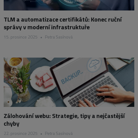
TLM a automatizace certifikátů: Konec ruční
správy v moderní infrastruktuře
15. prosince 2025
•
Petra Sasínová
Zálohování webu: Strategie, tipy a nejčastější
chyby
22. prosince 2025
•
Petra Sasínová