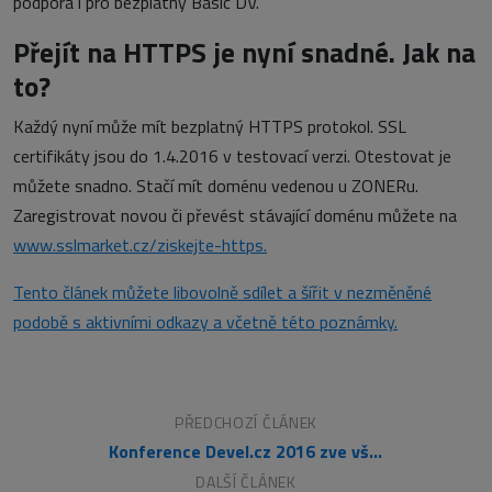
podpora i pro bezplatný Basic DV.
Přejít na HTTPS je nyní snadné. Jak na
to?
Každý nyní může mít bezplatný HTTPS protokol. SSL
certifikáty jsou do 1.4.2016 v testovací verzi. Otestovat je
můžete snadno. Stačí mít doménu vedenou u ZONERu.
Zaregistrovat novou či převést stávající doménu můžete na
www.sslmarket.cz/ziskejte-https.
Tento článek můžete libovolně sdílet a šířit v nezměněné
podobě s aktivními odkazy a včetně této poznámky.
PŘEDCHOZÍ ČLÁNEK
Konference Devel.cz 2016 zve všechny webové vývojáře
DALŠÍ ČLÁNEK