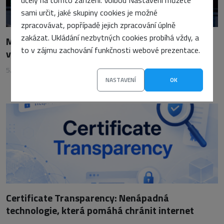
sami určit, jaké skupiny cookies je možné
zpracovávat, popřípadě jejich zpracování úplně
zakázat. Ukládání nezbytných cookies probíhá vždy, a
Monitoring serverů: Jaké metriky sledovat, aby
to v zájmu zachování funkčnosti webové prezentace.
vás problémy nepřekvapily
5. srpna 2026
•
Petra Sasínová
NASTAVENÍ
OK
Certificate Transparency: Nenápadná
technologie, která pomáhá chránit internet