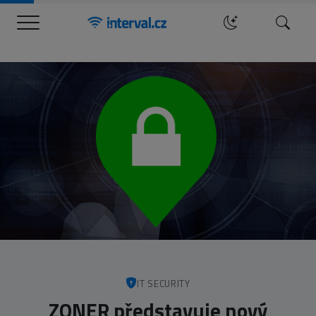
Menu
Hledat
IT SECURITY
ZONER představuje nový