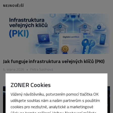
NEJNOVĚJŠÍ
Jak funguje infrastruktura veřejných klíčů (PKI)
6. srpna 2026
•
Petra Sasínová
ZONER Cookies
Vážený návštěvníku, potvrzením pomocí tlačítka OK
udělujete souhlas nám a našim partnerům s použitím
cookies pro nezbytné, analytické a marketingové
účely na tomto zařízení. Volbou Nastavení můžete