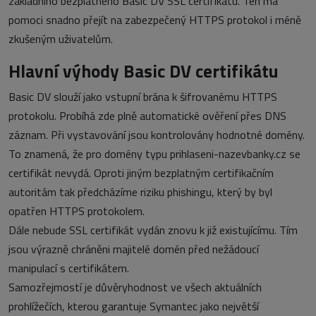
základního bezplatného Basic DV SSL certifikátu. Ten má
pomoci snadno přejít na zabezpečený HTTPS protokol i méně
zkušeným uživatelům.
Hlavní výhody Basic DV certifikátu
Basic DV slouží jako vstupní brána k šifrovanému HTTPS
protokolu. Probíhá zde plně automatické ověření přes DNS
záznam. Při vystavování jsou kontrolovány hodnotné domény.
To znamená, že pro domény typu prihlaseni-nazevbanky.cz se
certifikát nevydá. Oproti jiným bezplatným certifikačním
autoritám tak předcházíme riziku phishingu, který by byl
opatřen HTTPS protokolem.
Dále nebude SSL certifikát vydán znovu k již existujícímu. Tím
jsou výrazně chráněni majitelé domén před nežádoucí
manipulací s certifikátem.
Samozřejmostí je důvěryhodnost ve všech aktuálních
prohlížečích, kterou garantuje Symantec jako největší