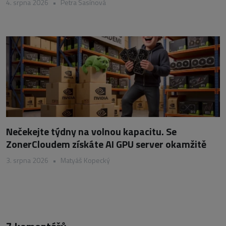
4. srpna 2026
•
Petra Sasínová
Nečekejte týdny na volnou kapacitu. Se
ZonerCloudem získáte AI GPU server okamžitě
3. srpna 2026
•
Matyáš Kopecký