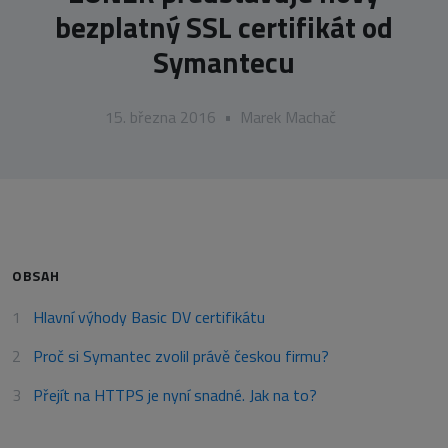
bezplatný SSL certifikát od
Symantecu
15. března 2016
•
Marek Machač
OBSAH
Hlavní výhody Basic DV certifikátu
Proč si Symantec zvolil právě českou firmu?
Přejít na HTTPS je nyní snadné. Jak na to?