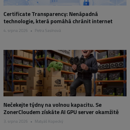
Certificate Transparency: Nenápadná
technologie, která pomáhá chránit internet
4. srpna 2026
•
Petra Sasínová
Nečekejte týdny na volnou kapacitu. Se
ZonerCloudem získáte AI GPU server okamžitě
3. srpna 2026
•
Matyáš Kopecký