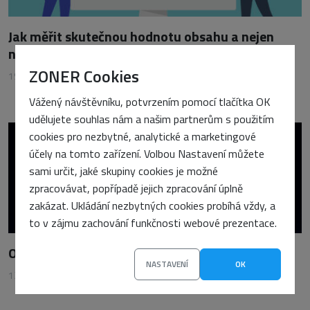
Jak měřit skutečnou hodnotu obsahu a nejen
návštěvnost
ZONER Cookies
19. ledna 2026
•
Petra Sasínová
Vážený návštěvníku, potvrzením pomocí tlačítka OK
udělujete souhlas nám a našim partnerům s použitím
cookies pro nezbytné, analytické a marketingové
účely na tomto zařízení. Volbou Nastavení můžete
sami určit, jaké skupiny cookies je možné
zpracovávat, popřípadě jejich zpracování úplně
zakázat. Ukládání nezbytných cookies probíhá vždy, a
to v zájmu zachování funkčnosti webové prezentace.
Od obsahu k důvěře: Jak reálně budovat E-E-A-T
NASTAVENÍ
OK
12. května 2026
•
Petra Sasínová