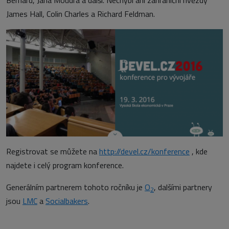
Bernard, Jana Moudrá a další. Nechybí ani zahraniční hvězdy
James Hall, Colin Charles a Richard Feldman.
Registrovat se můžete na
http://devel.cz/konference
, kde
najdete i celý program konference.
Generálním partnerem tohoto ročníku je
O
, dalšími partnery
2
jsou
LMC
a
Socialbakers
.