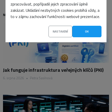
zpracovávat, popřípadě jejich zpracování úplně
zakázat. Ukládání nezbytných cookies probíhá vždy, a
NEJNOVĚJŠÍ
to v zájmu zachování funkčnosti webové prezentace.
NASTAVENÍ
OK
Jak funguje infrastruktura veřejných klíčů (PKI)
6. srpna 2026
•
Petra Sasínová