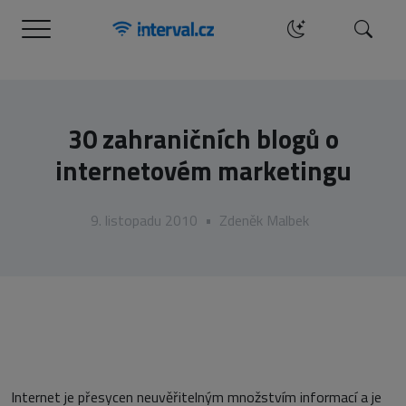
Menu
Hledat
30 zahraničních blogů o
internetovém marketingu
9. listopadu 2010
•
Zdeněk Malbek
Internet je přesycen neuvěřitelným množstvím informací a je