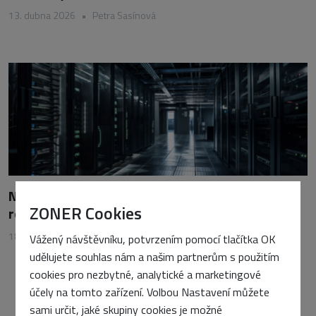
13. dubna 2026
•
Petra Sasínová
Německo masivně investuje do datacenter. Do
ZONER Cookies
roku 2030 chce zdvojnásobit kapacity
18. března 2026
•
Petra Sasínová
Vážený návštěvníku, potvrzením pomocí tlačítka OK
udělujete souhlas nám a našim partnerům s použitím
cookies pro nezbytné, analytické a marketingové
účely na tomto zařízení. Volbou Nastavení můžete
sami určit, jaké skupiny cookies je možné