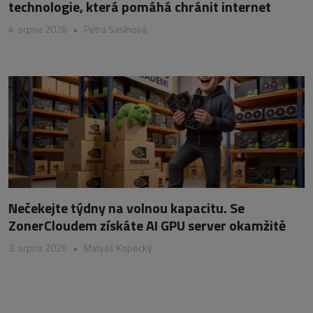
technologie, která pomáhá chránit internet
4. srpna 2026
•
Petra Sasínová
Nečekejte týdny na volnou kapacitu. Se
ZonerCloudem získáte AI GPU server okamžitě
3. srpna 2026
•
Matyáš Kopecký