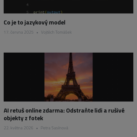
Co je to jazykový model
17. června 2025
•
Vojtěch Tomášek
AI retuš online zdarma: Odstraňte lidi a rušivé
objekty z fotek
22. května 2026
•
Petra Sasínová