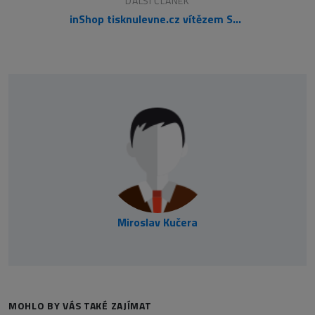
DALŠÍ ČLÁNEK
inShop tisknulevne.cz vítězem ShopRoku již podruhé
Miroslav Kučera
MOHLO BY VÁS TAKÉ ZAJÍMAT