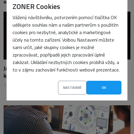
NEJNOVĚJŠÍ
ZONER Cookies
Vážený návštěvníku, potvrzením pomocí tlačítka OK
udělujete souhlas nám a našim partnerům s použitím
cookies pro nezbytné, analytické a marketingové
účely na tomto zařízení. Volbou Nastavení můžete
sami určit, jaké skupiny cookies je možné
zpracovávat, popřípadě jejich zpracování úplně
zakázat. Ukládání nezbytných cookies probíhá vždy, a
Jak vyřešit wp2shell: Krok za krokem
to v zájmu zachování funkčnosti webové prezentace.
k odstranění viru z WordPressu
7. srpna 2026
•
Vojtěch Tomášek
NASTAVENÍ
OK