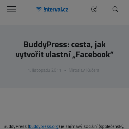
Menu
Hledat
BuddyPress: cesta, jak
vytvořit vlastní „Facebook“
1. listopadu 2011
•
Miroslav Kučera
BuddyPress (
buddypress.org
) je zajímavý sociální (společenský,