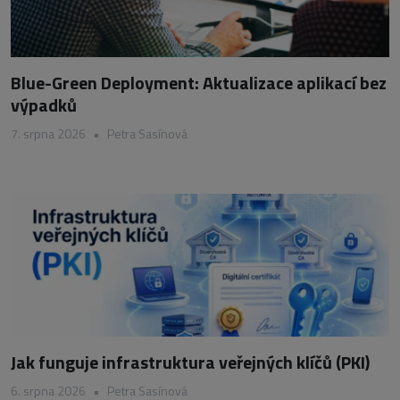
Blue-Green Deployment: Aktualizace aplikací bez
výpadků
7. srpna 2026
•
Petra Sasínová
Jak funguje infrastruktura veřejných klíčů (PKI)
6. srpna 2026
•
Petra Sasínová