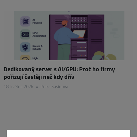
Dedikovaný server s AI/GPU: Proč ho firmy
pořizují častěji než kdy dřív
18. května 2026
•
Petra Sasínová