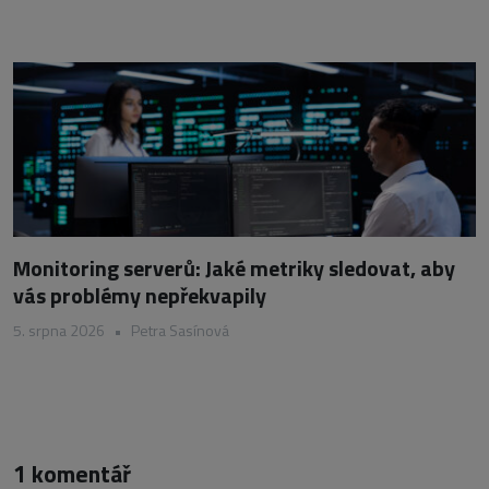
Monitoring serverů: Jaké metriky sledovat, aby
vás problémy nepřekvapily
5. srpna 2026
•
Petra Sasínová
1 komentář