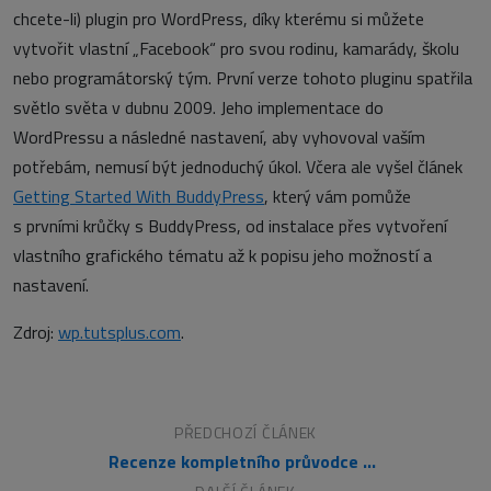
chcete-li) plugin pro WordPress, díky kterému si můžete
vytvořit vlastní „Facebook“ pro svou rodinu, kamarády, školu
nebo programátorský tým. První verze tohoto pluginu spatřila
světlo světa v dubnu 2009. Jeho implementace do
WordPressu a následné nastavení, aby vyhovoval vaším
potřebám, nemusí být jednoduchý úkol. Včera ale vyšel článek
Getting Started With BuddyPress
, který vám pomůže
s prvními krůčky s BuddyPress, od instalace přes vytvoření
vlastního grafického tématu až k popisu jeho možností a
nastavení.
Zdroj:
wp.tutsplus.com
.
PŘEDCHOZÍ ČLÁNEK
Recenze kompletního průvodce HTML5 audiem a videem