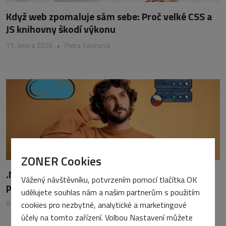
Když web zpomaluje sám sebe: Proč velké CSS a
JS knihovny škodí výkonu
11. února 2026
•
Petra Sasínová
ZONER Cookies
.NET (Core) v ČR: Proč firmy mění strategii a
Vážený návštěvníku, potvrzením pomocí tlačítka OK
přecházejí na lokální Windows hosting
udělujete souhlas nám a našim partnerům s použitím
8. června 2026
•
Vojtěch Tomášek
cookies pro nezbytné, analytické a marketingové
účely na tomto zařízení. Volbou Nastavení můžete