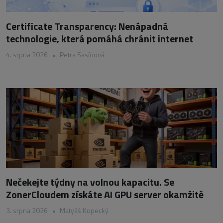
Certificate Transparency: Nenápadná
technologie, která pomáhá chránit internet
4. srpna 2026
•
Petra Sasínová
Nečekejte týdny na volnou kapacitu. Se
ZonerCloudem získáte AI GPU server okamžitě
3. srpna 2026
•
Matyáš Kopecký