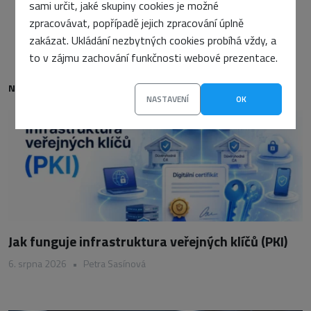
sami určit, jaké skupiny cookies je možné
zpracovávat, popřípadě jejich zpracování úplně
zakázat. Ukládání nezbytných cookies probíhá vždy, a
to v zájmu zachování funkčnosti webové prezentace.
NEJNOVĚJŠÍ
NASTAVENÍ
OK
Jak funguje infrastruktura veřejných klíčů (PKI)
6. srpna 2026
•
Petra Sasínová