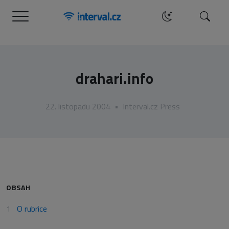
Menu
Hledat
drahari.info
22. listopadu 2004
•
Interval.cz Press
OBSAH
O rubrice