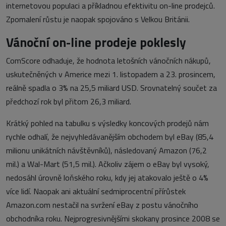
internetovou populaci a příkladnou efektivitu on-line prodejců.
Zpomalení růstu je naopak spojováno s Velkou Británii.
Vánoční on-line prodeje poklesly
ComScore odhaduje, že hodnota letošních vánočních nákupů,
uskutečněných v Americe mezi 1. listopadem a 23. prosincem,
reálně spadla o 3% na 25,5 miliard USD. Srovnatelný součet za
předchozí rok byl přitom 26,3 miliard.
Krátký pohled na tabulku s výsledky koncových prodejů nám
rychle odhalí, že nejvyhledávanějším obchodem byl eBay (85,4
milionu unikátních návštěvníků), následovaný Amazon (76,2
mil.) a Wal-Mart (51,5 mil.). Ačkoliv zájem o eBay byl vysoký,
nedosáhl úrovně loňského roku, kdy jej atakovalo ještě o 4%
více lidí. Naopak ani aktuální sedmiprocentní přírůstek
Amazon.com nestačil na svržení eBay z postu vánočního
obchodníka roku. Nejprogresivnějšími skokany prosince 2008 se