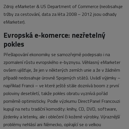
Zdroj: eMarketer & US Department of Commerce (neobsahuje
tržby za cestování, data za léta 2008 – 2012 jsou odhady
eMarketer).
Evropská e-komerce: nezřetelný
pokles
Přešlapování ekonomiky se samozřejmě podepsalo i na
zpomalení růstu evropského e-byznysu. Věhlasný eMarketer
ovšem ujišťuje, že jen v některých zemích unie a že v žádném
případě nedosahuje úrovně Spojených států. Uvádí výjimky –
například Francii – ve které ještě stále doznívá boom z první
poloviny desetiletí, takže pokles obratu vyznívá pořád
poměrně optimisticky. Podle výzkumu DirectPanel Francouzi
kupují na netu tradiční komodity: knihy, CD, DVD, software,
jízdenky a letenky, ale i oblečení či kožené výrobky. Výraznější
problémy nehlásí ani Německo, opírající se o velkou