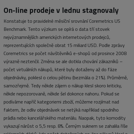
On-line prodeje v lednu stagnovaly
Konstatuje to pravidelné měsíční srovnání Coremetrics US
Benchmark. Tento výzkum se opírá o data tří stovek
nejvýznamnějších amerických internetových prodejců,
reprezentujících společně obrat 15 miliard USD. Podle zprávy
Coremetrics se počet návštěvníků e-shopů od prosince 2008
výrazně neztenčil. Změna se ale dotkla chování zákazníků –
počet virtuálních nákupů, které byly dotaženy až do fáze
objednávky, poklesl o celou pětinu (bezmála o 21%). Průměrně,
samozřejmě. Tedy někde zájem o nákup klesl skoro kriticky,
někde nepozorovaně, někde šel dokonce nahoru. Pokud se
podíváme napříč kategoriemi zboží, můžeme rozjímat nad
faktem, že odliv objednávek se netýká například spodního
prádla nebo kancelářského materiálu. Naopak, tyto komodity
vykazují nárůst o 5,5 resp. 8%. Černým suknem se zahalila říše