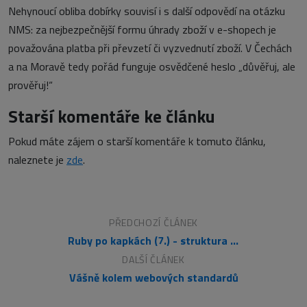
Nehynoucí obliba dobírky souvisí i s další odpovědí na otázku
NMS: za nejbezpečnější formu úhrady zboží v e-shopech je
považována platba při převzetí či vyzvednutí zboží. V Čechách
a na Moravě tedy pořád funguje osvědčené heslo „důvěřuj, ale
prověřuj!“
Starší komentáře ke článku
Pokud máte zájem o starší komentáře k tomuto článku,
naleznete je
zde
.
PŘEDCHOZÍ ČLÁNEK
Ruby po kapkách (7.) - struktura programu, metody
DALŠÍ ČLÁNEK
Vášně kolem webových standardů