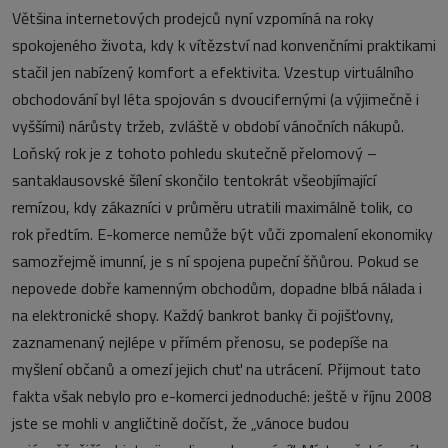
Většina internetových prodejců nyní vzpomíná na roky
spokojeného života, kdy k vítězství nad konvenčními praktikami
stačil jen nabízený komfort a efektivita. Vzestup virtuálního
obchodování byl léta spojován s dvoucifernými (a výjimečně i
vyššími) nárůsty tržeb, zvláště v období vánočních nákupů.
Loňský rok je z tohoto pohledu skutečně přelomový –
santaklausovské šílení skončilo tentokrát všeobjímající
remízou, kdy zákazníci v průměru utratili maximálně tolik, co
rok předtím. E-komerce nemůže být vůči zpomalení ekonomiky
samozřejmě imunní, je s ní spojena pupeční šňůrou. Pokud se
nepovede dobře kamenným obchodům, dopadne blbá nálada i
na elektronické shopy. Každý bankrot banky či pojišťovny,
zaznamenaný nejlépe v přímém přenosu, se podepíše na
myšlení občanů a omezí jejich chuť na utrácení. Přijmout tato
fakta však nebylo pro e-komerci jednoduché: ještě v říjnu 2008
jste se mohli v angličtině dočíst, že „vánoce budou