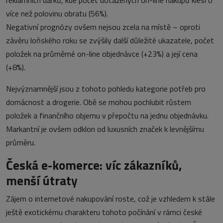
reklamních dárků, kde počet dotažených on-line nákupů klesl o
více než polovinu obratu (56%).
Negativní prognózy ovšem nejsou zcela na místě – oproti
závěru loňského roku se zvýšily další důležité ukazatele, počet
položek na průměrné on-line objednávce (+23%) a její cena
(+8%).
Nejvýznamnější jsou z tohoto pohledu kategorie potřeb pro
domácnost a drogerie. Obě se mohou pochlubit růstem
položek a finančního objemu v přepočtu na jednu objednávku.
Markantní je ovšem odklon od luxusních značek k levnějšímu
průměru.
Česká e-komerce: víc zákazníků,
menší útraty
Zájem o internetové nakupování roste, což je vzhledem k stále
ještě exotickému charakteru tohoto počínání v rámci české