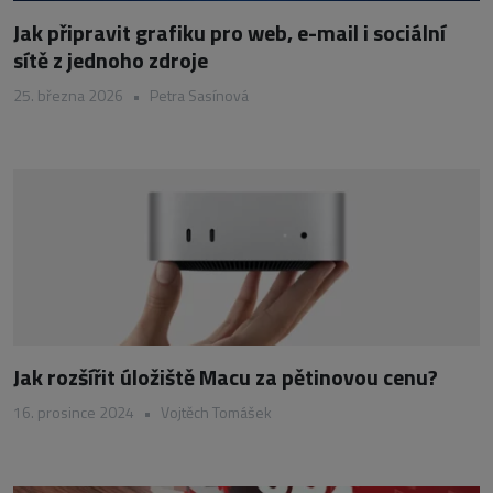
Jak připravit grafiku pro web, e-mail i sociální
sítě z jednoho zdroje
25. března 2026
•
Petra Sasínová
Jak rozšířit úložiště Macu za pětinovou cenu?
16. prosince 2024
•
Vojtěch Tomášek