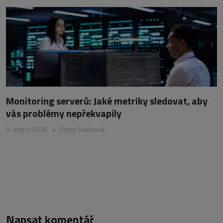
Monitoring serverů: Jaké metriky sledovat, aby
vás problémy nepřekvapily
5. srpna 2026
•
Petra Sasínová
Napsat komentář