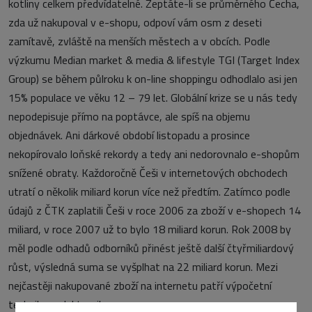
kotliny celkem předvídatelné. Zeptáte-li se průměrného Čecha,
zda už nakupoval v e-shopu, odpoví vám osm z deseti
zamítavě, zvláště na menších městech a v obcích. Podle
výzkumu Median market & media & lifestyle TGI (Target Index
Group) se během půlroku k on-line shoppingu odhodlalo asi jen
15% populace ve věku 12 – 79 let. Globální krize se u nás tedy
nepodepisuje přímo na poptávce, ale spíš na objemu
objednávek. Ani dárkové období listopadu a prosince
nekopírovalo loňské rekordy a tedy ani nedorovnalo e-shopům
snížené obraty. Každoročně Češi v internetových obchodech
utratí o několik miliard korun více než předtím. Zatímco podle
údajů z ČTK zaplatili Češi v roce 2006 za zboží v e-shopech 14
miliard, v roce 2007 už to bylo 18 miliard korun. Rok 2008 by
měl podle odhadů odborníků přinést ještě další čtyřmiliardový
růst, výsledná suma se vyšplhat na 22 miliard korun. Mezi
nejčastěji nakupované zboží na internetu patří výpočetní
technika a elektronika.