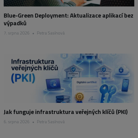
Blue-Green Deployment: Aktualizace aplikací bez
výpadků
7. srpna 2026
•
Petra Sasínová
Jak funguje infrastruktura veřejných klíčů (PKI)
6. srpna 2026
•
Petra Sasínová