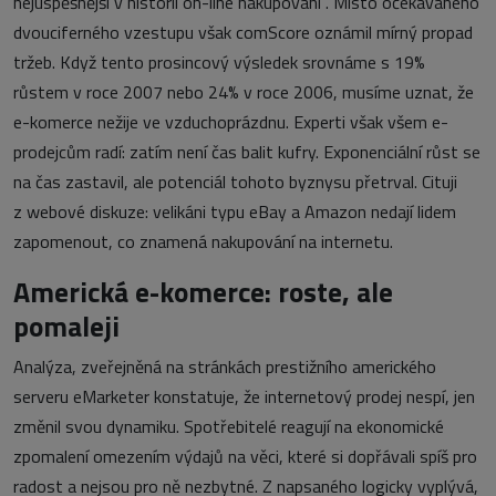
nejúspěšnější v historii on-line nakupování“. Místo očekávaného
dvouciferného vzestupu však comScore oznámil mírný propad
tržeb. Když tento prosincový výsledek srovnáme s 19%
růstem v roce 2007 nebo 24% v roce 2006, musíme uznat, že
e-komerce nežije ve vzduchoprázdnu. Experti však všem e-
prodejcům radí: zatím není čas balit kufry. Exponenciální růst se
na čas zastavil, ale potenciál tohoto byznysu přetrval. Cituji
z webové diskuze: velikáni typu eBay a Amazon nedají lidem
zapomenout, co znamená nakupování na internetu.
Americká e-komerce: roste, ale
pomaleji
Analýza, zveřejněná na stránkách prestižního amerického
serveru eMarketer konstatuje, že internetový prodej nespí, jen
změnil svou dynamiku. Spotřebitelé reagují na ekonomické
zpomalení omezením výdajů na věci, které si dopřávali spíš pro
radost a nejsou pro ně nezbytné. Z napsaného logicky vyplývá,