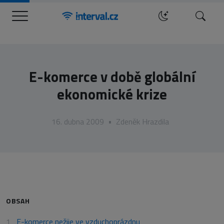
Menu
Hledat
E-komerce v době globální
ekonomické krize
16. dubna 2009
•
Zdeněk Hrazdila
OBSAH
E-komerce nežije ve vzduchoprázdnu