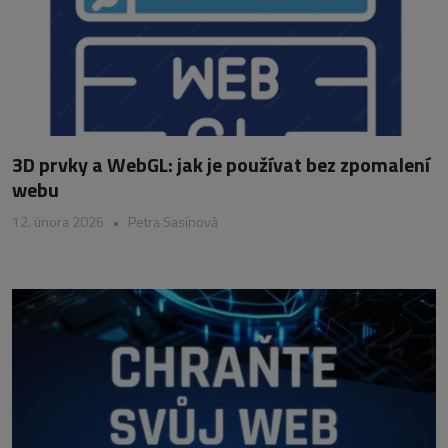
3D prvky a WebGL: jak je používat bez zpomalení
webu
12. února 2026
•
Petra Sasínová