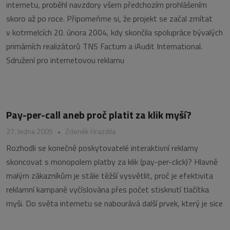
internetu, proběhl navzdory všem předchozím prohlášením
skoro až po roce. Připomeňme si, že projekt se začal zmítat
v kotrmelcích 20. února 2004, kdy skončila spolupráce bývalých
primárních realizátorů TNS Factum a iAudit International.
Sdružení pro internetovou reklamu
Pay-per-call aneb proč platit za klik myší?
27. ledna 2005
•
Zdeněk Hrazdila
Rozhodli se konečně poskytovatelé interaktivní reklamy
skoncovat s monopolem platby za klik (pay-per-click)? Hlavně
malým zákazníkům je stále těžší vysvětlit, proč je efektivita
reklamní kampaně vyčíslována přes počet stisknutí tlačítka
myši. Do světa internetu se nabourává další prvek, který je sice