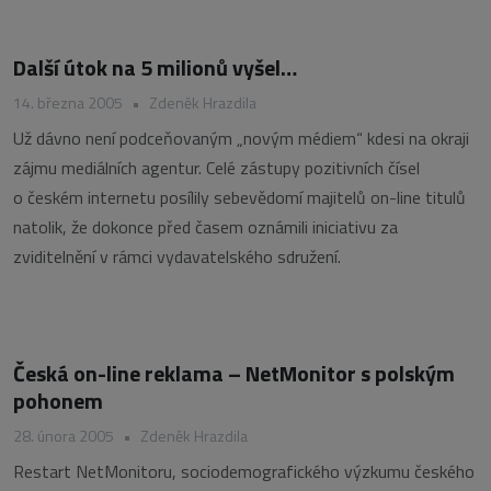
Další útok na 5 milionů vyšel…
14. března 2005
•
Zdeněk Hrazdila
Už dávno není podceňovaným „novým médiem“ kdesi na okraji
zájmu mediálních agentur. Celé zástupy pozitivních čísel
o českém internetu posílily sebevědomí majitelů on-line titulů
natolik, že dokonce před časem oznámili iniciativu za
zviditelnění v rámci vydavatelského sdružení.
Česká on-line reklama – NetMonitor s polským
pohonem
28. února 2005
•
Zdeněk Hrazdila
Restart NetMonitoru, sociodemografického výzkumu českého