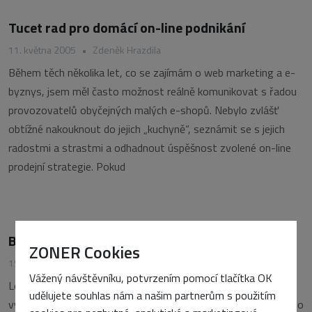
Tucet rad pro domácí on-line podnikání
11. května 2005
•
Zdeněk Hrazdila
Během těch několika let, co se zajímám o web marketing a e-
byznys, jsem měl často možnost reálně komunikovat s řadou
provozovatelů obyčejných malých e-shopů. Nebylo zvlášť
obtížné nakouknout do jejich „kuchyně“, seznámit se s jejich
radostmi a strastmi a odhadnout úspěšnost zvolené on-line
prodejní strategie. Pokud
Britové nakupují na internetu nejvíce
ZONER Cookies
19. dubna 2005
•
Zdeněk Hrazdila
Vážený návštěvníku, potvrzením pomocí tlačítka OK
Letošní jaro se nese ve znamení publikace výsledků řady
udělujete souhlas nám a našim partnerům s použitím
výzkumů na téma on-line nakupování. Bilancování každoročního