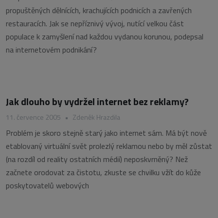
propuštěných dělnících, krachujících podnicích a zavřených
restauracích. Jak se nepříznivý vývoj, nutící velkou část
populace k zamyšlení nad každou vydanou korunou, podepsal
na internetovém podnikání?
Jak dlouho by vydržel internet bez reklamy?
11. července 2005
•
Zdeněk Hrazdila
Problém je skoro stejně starý jako internet sám. Má být nově
etablovaný virtuální svět prolezlý reklamou nebo by měl zůstat
(na rozdíl od reality ostatních médií) neposkvrněný? Než
začnete orodovat za čistotu, zkuste se chvilku vžít do kůže
poskytovatelů webových