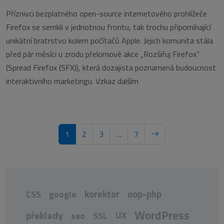
Příznivci bezplatného open-source internetového prohlížeče
Firefox se semkli v jednotnou frontu, tak trochu připomínající
unikátní bratrstvo kolem počítačů Apple. Jejich komunita stála
před pár měsíci u zrodu přelomové akce „Rozšiřuj Firefox“
(Spread Firefox (SFX)), která dozajista poznamená budoucnost
interaktivního marketingu. Vzkaz dalším
1
2
3
…
7
korektor
oop-php
CSS
google
WordPress
překlady
UX
seo
SSL