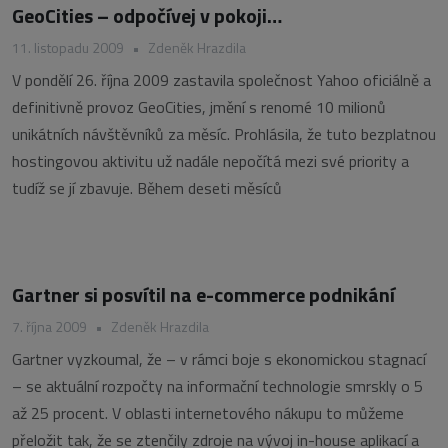
GeoCities – odpočívej v pokoji…
11. listopadu 2009
•
Zdeněk Hrazdila
V pondělí 26. října 2009 zastavila společnost Yahoo oficiálně a
definitivně provoz GeoCities, jmění s renomé 10 milionů
unikátních návštěvníků za měsíc. Prohlásila, že tuto bezplatnou
hostingovou aktivitu už nadále nepočítá mezi své priority a
tudíž se jí zbavuje. Během deseti měsíců
Gartner si posvítil na e-commerce podnikání
7. října 2009
•
Zdeněk Hrazdila
Gartner vyzkoumal, že – v rámci boje s ekonomickou stagnací
– se aktuální rozpočty na informační technologie smrskly o 5
až 25 procent. V oblasti internetového nákupu to můžeme
přeložit tak, že se ztenčily zdroje na vývoj in-house aplikací a