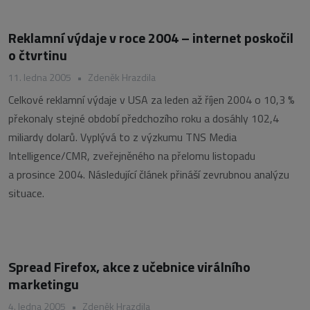
Reklamní výdaje v roce 2004 – internet poskočil
o čtvrtinu
11. ledna 2005
•
Zdeněk Hrazdila
Celkové reklamní výdaje v USA za leden až říjen 2004 o 10,3 %
překonaly stejné období předchozího roku a dosáhly 102,4
miliardy dolarů. Vyplývá to z výzkumu TNS Media
Intelligence/CMR, zveřejněného na přelomu listopadu
a prosince 2004. Následující článek přináší zevrubnou analýzu
situace.
Spread Firefox, akce z učebnice virálního
marketingu
4. ledna 2005
•
Zdeněk Hrazdila