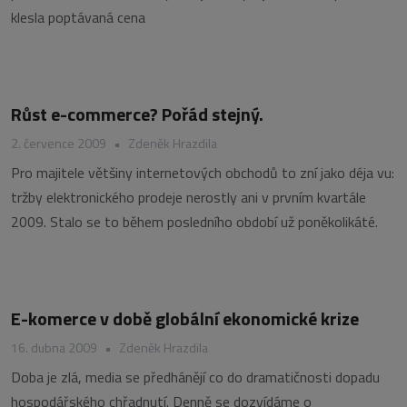
klesla poptávaná cena
Růst e-commerce? Pořád stejný.
2. července 2009
•
Zdeněk Hrazdila
Pro majitele většiny internetových obchodů to zní jako déja vu:
tržby elektronického prodeje nerostly ani v prvním kvartále
2009. Stalo se to během posledního období už poněkolikáté.
E-komerce v době globální ekonomické krize
16. dubna 2009
•
Zdeněk Hrazdila
Doba je zlá, media se předhánějí co do dramatičnosti dopadu
hospodářského chřadnutí. Denně se dozvídáme o