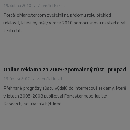
15. dubna 2010
•
Zdeněk Hrazdila
Portál eMarketer.com zveřejnil na přelomu roku přehled
událostí, které by měly v roce 2010 pomoci znovu nastartovat
tento trh.
Online reklama za 2009: zpomalený růst i propad
19. února 2010
•
Zdeněk Hrazdila
Přehnané prognózy růstu výdajů do internetové reklamy, které
v letech 2005-2008 publikoval Forrester nebo Jupiter
Research, se ukázaly být liché.