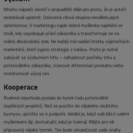
Mnoho nápadů skončí v propadlišti dějin jen proto, že je autoři
nedokázali uplatnit. Oslovená cílová skupina nesdílela jejich
optimismus. V marketingu najde dobrá myšlenka naplnění ve
chvíli, kdy uspokojuje přání zákazníka a transformuje se na
reálný dlouhodobý zisk. Ne každý má nadání hrstky výjimečných
marketérů, kteří sypou strategie z rukávu. Proto je nutné
zabývat se výzkumem trhu – odhadnout potřeby trhu a
potenciálního zákazníka, stanovit diferenciaci produktu nebo
monitorovat vývoj cen.
Kooperace
Rodinná nepohoda poslala do kytek řadu potenciálně
úspěšných projektů. Než se pustíte do nějakého složitého
byznysu, ujistěte se o podpoře. Ideální je, když vaši blízcí vašimi
myšlenkami žijí, dostačující, když je tolerují. Mějte pro ně
připravený nějaký termín. Ten bude ohraničovat vaše snahy