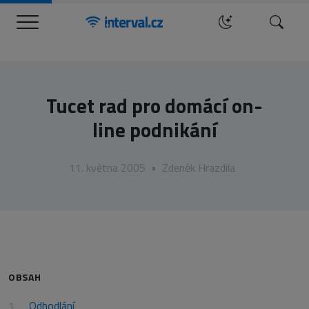
Menu
Hledat
Tucet rad pro domácí on-
line podnikání
11. května 2005
•
Zdeněk Hrazdila
OBSAH
Odhodlání