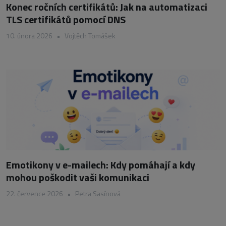
Konec ročních certifikátů: Jak na automatizaci
TLS certifikátů pomocí DNS
10. února 2026
•
Vojtěch Tomášek
Emotikony v e-mailech: Kdy pomáhají a kdy
mohou poškodit vaši komunikaci
22. července 2026
•
Petra Sasínová