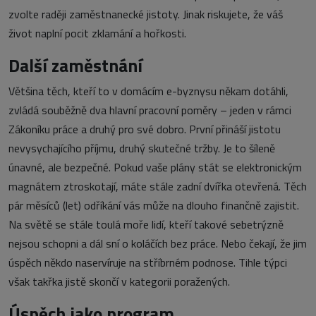
zvolte raději zaměstnanecké jistoty. Jinak riskujete, že váš
život naplní pocit zklamání a hořkosti.
Další zaměstnání
Většina těch, kteří to v domácím e-byznysu někam dotáhli,
zvládá souběžně dva hlavní pracovní poměry – jeden v rámci
Zákoníku práce a druhý pro své dobro. První přináší jistotu
nevysychajícího příjmu, druhý skutečné tržby. Je to šíleně
únavné, ale bezpečné. Pokud vaše plány stát se elektronickým
magnátem ztroskotají, máte stále zadní dvířka otevřená. Těch
pár měsíců (let) odříkání vás může na dlouho finančně zajistit.
Na světě se stále toulá moře lidí, kteří takové sebetrýzně
nejsou schopni a dál sní o koláčích bez práce. Nebo čekají, že jim
úspěch někdo naservíruje na stříbrném podnose. Tihle týpci
však takřka jistě skončí v kategorii poražených.
Úspěch jako program