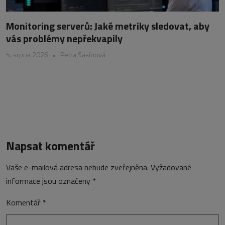
Monitoring serverů: Jaké metriky sledovat, aby
vás problémy nepřekvapily
5. srpna 2026
•
Petra Sasínová
Napsat komentář
Vaše e-mailová adresa nebude zveřejněna.
Vyžadované
informace jsou označeny
*
Komentář
*