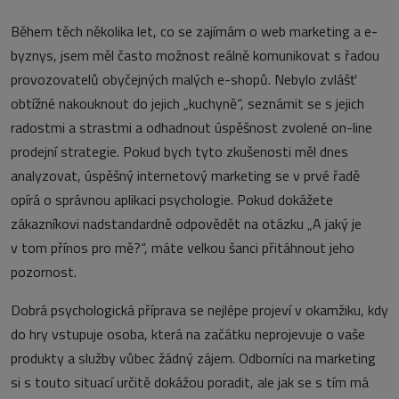
Během těch několika let, co se zajímám o web marketing a e-
byznys, jsem měl často možnost reálně komunikovat s řadou
provozovatelů obyčejných malých e-shopů. Nebylo zvlášť
obtížné nakouknout do jejich „kuchyně“, seznámit se s jejich
radostmi a strastmi a odhadnout úspěšnost zvolené on-line
prodejní strategie. Pokud bych tyto zkušenosti měl dnes
analyzovat, úspěšný internetový marketing se v prvé řadě
opírá o správnou aplikaci psychologie. Pokud dokážete
zákazníkovi nadstandardně odpovědět na otázku „A jaký je
v tom přínos pro mě?“, máte velkou šanci přitáhnout jeho
pozornost.
Dobrá psychologická příprava se nejlépe projeví v okamžiku, kdy
do hry vstupuje osoba, která na začátku neprojevuje o vaše
produkty a služby vůbec žádný zájem. Odborníci na marketing
si s touto situací určitě dokážou poradit, ale jak se s tím má