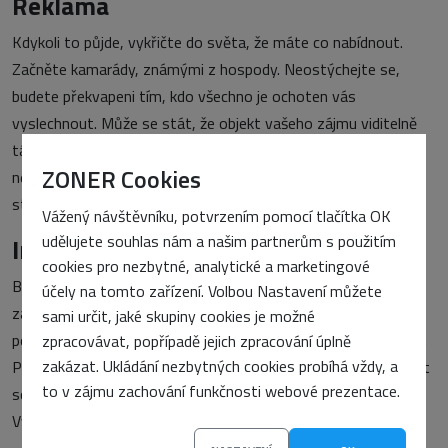
Reklama
Kdykoli to půjde, vykřičte do světa, že máte co nabídnout.
Začněte kamarády, známými z hospody. Neostýchejte se,
budete překvapeni tím, kdo všechno je ochoten vás
vyslechnout. Může se stát, že objekt vašeho zájmu viditelně
tápe, ale dokážete odhadnout, zda vaši nabídku vzápětí
ZONER Cookies
nepředá správné osobě? Zápal je na místě, ale nedejte se
strhnout k pošetilostem.
Vážený návštěvníku, potvrzením pomocí tlačítka OK
udělujete souhlas nám a našim partnerům s použitím
Internet
cookies pro nezbytné, analytické a marketingové
Bez síťového připojení nemůžete komunikovat s budoucími
účely na tomto zařízení. Volbou Nastavení můžete
zákazníky. Nakupující z vaší sámošky jsou jistě fajn, ale vy
sami určit, jaké skupiny cookies je možné
potřebujete oslovit regionálně mnohem různorodější klientelu.
zpracovávat, popřípadě jejich zpracování úplně
zakázat. Ukládání nezbytných cookies probíhá vždy, a
Počítejte s tím, že případný úspěch vás donutí implementovat
to v zájmu zachování funkčnosti webové prezentace.
software pro vyřizování dotazů, požadavků a reklamací.
Vyplatí se mít odpovídající řešení po ruce.