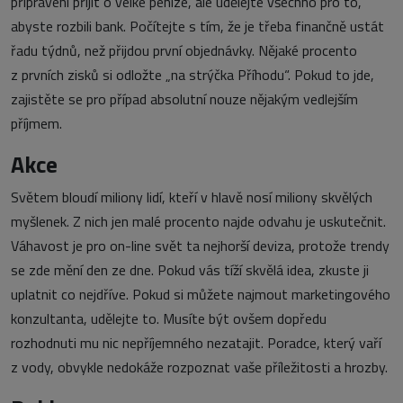
připraveni přijít o velké peníze, ale udělejte všechno pro to,
abyste rozbili bank. Počítejte s tím, že je třeba finančně ustát
řadu týdnů, než přijdou první objednávky. Nějaké procento
z prvních zisků si odložte „na strýčka Příhodu“. Pokud to jde,
zajistěte se pro případ absolutní nouze nějakým vedlejším
příjmem.
Akce
Světem bloudí miliony lidí, kteří v hlavě nosí miliony skvělých
myšlenek. Z nich jen malé procento najde odvahu je uskutečnit.
Váhavost je pro on-line svět ta nejhorší deviza, protože trendy
se zde mění den ze dne. Pokud vás tíží skvělá idea, zkuste ji
uplatnit co nejdříve. Pokud si můžete najmout marketingového
konzultanta, udělejte to. Musíte být ovšem dopředu
rozhodnuti mu nic nepříjemného nezatajit. Poradce, který vaří
z vody, obvykle nedokáže rozpoznat vaše příležitosti a hrozby.