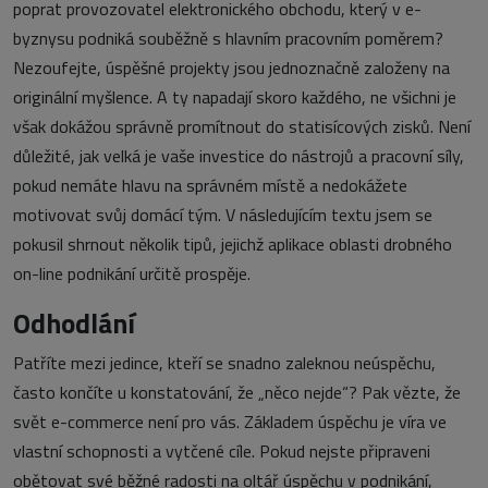
poprat provozovatel elektronického obchodu, který v e-
byznysu podniká souběžně s hlavním pracovním poměrem?
Nezoufejte, úspěšné projekty jsou jednoznačně založeny na
originální myšlence. A ty napadají skoro každého, ne všichni je
však dokážou správně promítnout do statisícových zisků. Není
důležité, jak velká je vaše investice do nástrojů a pracovní síly,
pokud nemáte hlavu na správném místě a nedokážete
motivovat svůj domácí tým. V následujícím textu jsem se
pokusil shrnout několik tipů, jejichž aplikace oblasti drobného
on-line podnikání určitě prospěje.
Odhodlání
Patříte mezi jedince, kteří se snadno zaleknou neúspěchu,
často končíte u konstatování, že „něco nejde“? Pak vězte, že
svět e-commerce není pro vás. Základem úspěchu je víra ve
vlastní schopnosti a vytčené cíle. Pokud nejste připraveni
obětovat své běžné radosti na oltář úspěchu v podnikání,