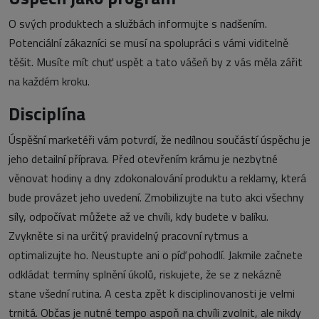
O svých produktech a službách informujte s nadšením.
Potenciální zákazníci se musí na spolupráci s vámi viditelně
těšit. Musíte mít chuť uspět a tato vášeň by z vás měla zářit
na každém kroku.
Disciplína
Úspěšní marketéři vám potvrdí, že nedílnou součástí úspěchu je
jeho detailní příprava. Před otevřením krámu je nezbytné
věnovat hodiny a dny zdokonalování produktu a reklamy, která
bude provázet jeho uvedení. Zmobilizujte na tuto akci všechny
síly, odpočívat můžete až ve chvíli, kdy budete v balíku.
Zvykněte si na určitý pravidelný pracovní rytmus a
optimalizujte ho. Neustupte ani o píď pohodlí. Jakmile začnete
odkládat termíny splnění úkolů, riskujete, že se z nekázně
stane všední rutina. A cesta zpět k disciplinovanosti je velmi
trnitá. Občas je nutné tempo aspoň na chvíli zvolnit, ale nikdy