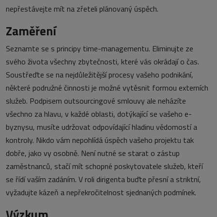
nepřestávejte mít na zřeteli plánovaný úspěch.
Zaměření
Seznamte se s principy time-managementu. Eliminujte ze
svého života všechny zbytečnosti, které vás okrádají o čas.
Soustřeďte se na nejdůležitější procesy vašeho podnikání,
některé podružné činnosti je možné vytěsnit formou externích
služeb. Podpisem outsourcingové smlouvy ale neházíte
všechno za hlavu, v každé oblasti, dotýkající se vašeho e-
byznysu, musíte udržovat odpovídající hladinu vědomostí a
kontroly. Nikdo vám nepohlídá úspěch vašeho projektu tak
dobře, jako vy osobně. Není nutné se starat o zástup
zaměstnanců, stačí mít schopné poskytovatele služeb, kteří
se řídí vaším zadáním. V roli dirigenta buďte přesní a striktní,
vyžadujte kázeň a nepřekročitelnost sjednaných podmínek.
Výzkum