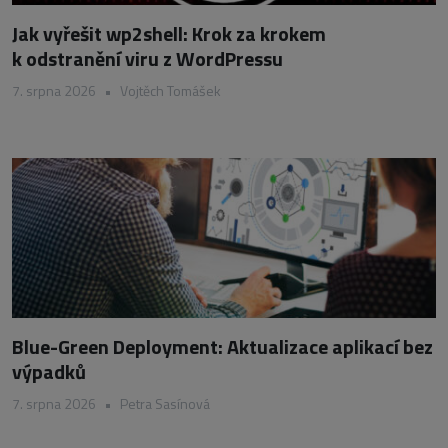
Jak vyřešit wp2shell: Krok za krokem
k odstranění viru z WordPressu
7. srpna 2026
•
Vojtěch Tomášek
Blue-Green Deployment: Aktualizace aplikací bez
výpadků
7. srpna 2026
•
Petra Sasínová