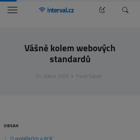
Menu
Hledat
Vášně kolem webových
standardů
21. dubna 2009
•
Pavel Salvet
OBSAH
O prohlížečích a W3C