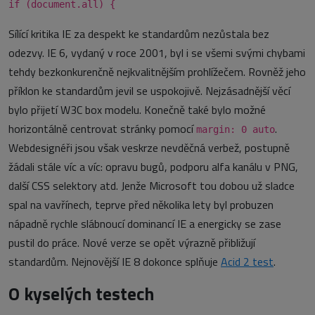
if (document.all) {
Sílící kritika IE za despekt ke standardům nezůstala bez
odezvy. IE 6, vydaný v roce 2001, byl i se všemi svými chybami
tehdy bezkonkurenčně nejkvalitnějším prohlížečem. Rovněž jeho
příklon ke standardům jevil se uspokojivě. Nejzásadnější věcí
bylo přijetí W3C box modelu. Konečně také bylo možné
horizontálně centrovat stránky pomocí
.
margin: 0 auto
Webdesignéři jsou však veskrze nevděčná verbež, postupně
žádali stále víc a víc: opravu bugů, podporu alfa kanálu v PNG,
další CSS selektory atd. Jenže Microsoft tou dobou už sladce
spal na vavřínech, teprve před několika lety byl probuzen
nápadně rychle slábnoucí dominancí IE a energicky se zase
pustil do práce. Nové verze se opět výrazně přibližují
standardům. Nejnovější IE 8 dokonce splňuje
Acid 2 test
.
O kyselých testech