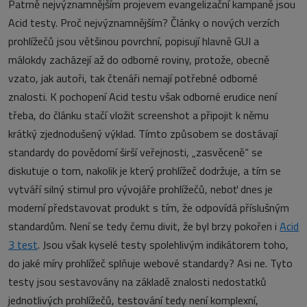
Patrně nejvýznamnějším projevem evangelizační kampaně jsou
Acid testy. Proč nejvýznamnějším? Články o nových verzích
prohlížečů jsou většinou povrchní, popisují hlavně GUI a
málokdy zacházejí až do odborné roviny, protože, obecně
vzato, jak autoři, tak čtenáři nemají potřebné odborné
znalosti. K pochopení Acid testu však odborné erudice není
třeba, do článku stačí vložit screenshot a připojit k němu
krátký zjednodušený výklad. Tímto způsobem se dostávají
standardy do povědomí širší veřejnosti, „zasvěceně“ se
diskutuje o tom, nakolik je který prohlížeč dodržuje, a tím se
vytváří silný stimul pro vývojáře prohlížečů, neboť dnes je
moderní představovat produkt s tím, že odpovídá příslušným
standardům. Není se tedy čemu divit, že byl brzy pokořen i
Acid
3 test
. Jsou však kyselé testy spolehlivým indikátorem toho,
do jaké míry prohlížeč splňuje webové standardy? Asi ne. Tyto
testy jsou sestavovány na základě znalosti nedostatků
jednotlivých prohlížečů, testování tedy není komplexní,