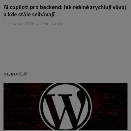
AI copiloti pro backend: Jak reálně zrychlují vývoj
a kde stále selhávají
1. července 2026
•
Petra Sasínová
NEJNOVĚJŠÍ