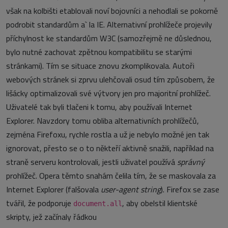
však na kolbišti etablovali noví bojovníci a nehodlali se pokorně
podrobit standardům a` la IE. Alternativní prohlížeče projevily
příchylnost ke standardům W3C (samozřejmě ne důslednou,
bylo nutné zachovat zpětnou kompatibilitu se starými
stránkami). Tím se situace znovu zkomplikovala. Autoři
webových stránek si zprvu ulehčovali osud tím způsobem, že
lišácky optimalizovali své výtvory jen pro majoritní prohlížeč.
Uživatelé tak byli tlačeni k tomu, aby používali Internet
Explorer. Navzdory tomu obliba alternativních prohlížečů,
zejména Firefoxu, rychle rostla a už je nebylo možné jen tak
ignorovat, přesto se o to někteří aktivně snažili, například na
straně serveru kontrolovali, jestli uživatel používá
správný
prohlížeč. Opera těmto snahám čelila tím, že se maskovala za
Internet Explorer (falšovala
user-agent string
). Firefox se zase
tvářil, že podporuje
, aby obelstil klientské
document.all
skripty, jež začínaly řádkou