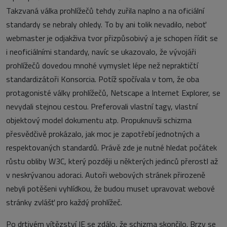
Takzvaná válka prohlížečů tehdy zuřila naplno a na oficiální
standardy se nebraly ohledy. To by ani tolik nevadilo, neboť
webmaster je odjakživa tvor přizpůsobivý a je schopen řídit se
i neoficiálními standardy, navíc se ukazovalo, že vývojáři
prohlížečů dovedou mnohé vymyslet lépe než nepraktičtí
standardizátoři Konsorcia. Potíž spočívala v tom, že oba
protagonisté války prohlížečů, Netscape a Internet Explorer, se
nevydali stejnou cestou. Preferovali vlastní tagy, vlastní
objektový model dokumentu atp. Propuknuvši schizma
přesvědčivě prokázalo, jak moc je zapotřebí jednotných a
respektovaných standardů. Právě zde je nutné hledat počátek
růstu obliby W3C, který později u některých jedinců přerostl až
v neskrývanou adoraci. Autoři webových stránek přirozeně
nebyli potěšeni vyhlídkou, že budou muset upravovat webové
stránky zvlášť pro každý prohlížeč.
Po drtivém vítězství IE se zdálo, že schizma skončilo. Brzy se