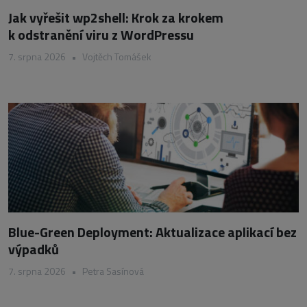
Jak vyřešit wp2shell: Krok za krokem
k odstranění viru z WordPressu
7. srpna 2026
•
Vojtěch Tomášek
Blue-Green Deployment: Aktualizace aplikací bez
výpadků
7. srpna 2026
•
Petra Sasínová