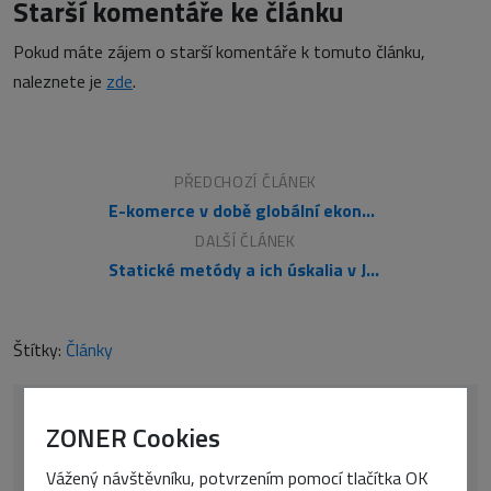
Starší komentáře ke článku
Pokud máte zájem o starší komentáře k tomuto článku,
naleznete je
zde
.
PŘEDCHOZÍ ČLÁNEK
E-komerce v době globální ekonomické krize
DALŠÍ ČLÁNEK
Statické metódy a ich úskalia v Jave
Štítky:
Články
ZONER Cookies
Vážený návštěvníku, potvrzením pomocí tlačítka OK