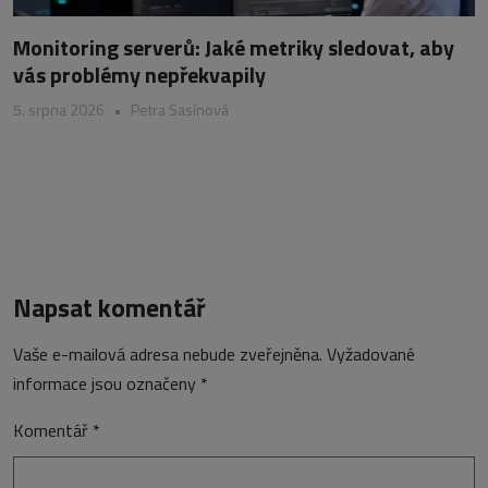
Monitoring serverů: Jaké metriky sledovat, aby
vás problémy nepřekvapily
5. srpna 2026
•
Petra Sasínová
Napsat komentář
Vaše e-mailová adresa nebude zveřejněna.
Vyžadované
informace jsou označeny
*
Komentář
*