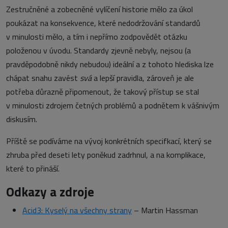
Zestručněné a zobecněné vylíčení historie mělo za úkol
poukázat na konsekvence, které nedodržování standardů
v minulosti mělo, a tím i nepřímo zodpovědět otázku
položenou v úvodu. Standardy zjevně nebyly, nejsou (a
pravděpodobně nikdy nebudou) ideální a z tohoto hlediska lze
chápat snahu zavést
svá
a lepší pravidla, zároveň je ale
potřeba důrazně připomenout, že takový přístup se stal
v minulosti zdrojem četných problémů a podnětem k vášnivým
diskusím.
Příště se podíváme na vývoj konkrétních specifkací, který se
zhruba před deseti lety poněkud zadrhnul, a na komplikace,
které to přináší.
Odkazy a zdroje
Acid3: Kyselý na všechny strany
– Martin Hassman