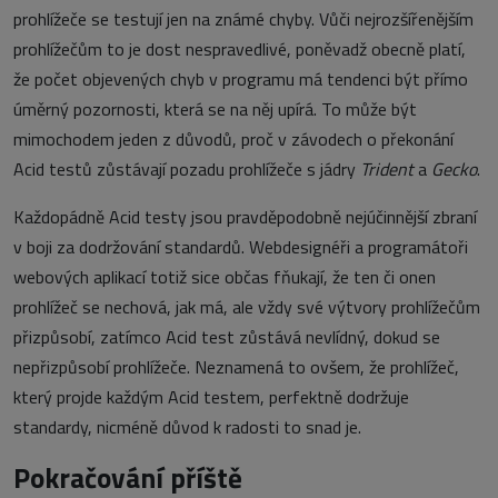
prohlížeče se testují jen na známé chyby. Vůči nejrozšířenějším
prohlížečům to je dost nespravedlivé, poněvadž obecně platí,
že počet objevených chyb v programu má tendenci být přímo
úměrný pozornosti, která se na něj upírá. To může být
mimochodem jeden z důvodů, proč v závodech o překonání
Acid testů zůstávají pozadu prohlížeče s jádry
Trident
a
Gecko
.
Každopádně Acid testy jsou pravděpodobně nejúčinnější zbraní
v boji za dodržování standardů. Webdesignéři a programátoři
webových aplikací totiž sice občas fňukají, že ten či onen
prohlížeč se nechová, jak má, ale vždy své výtvory prohlížečům
přizpůsobí, zatímco Acid test zůstává nevlídný, dokud se
nepřizpůsobí prohlížeče. Neznamená to ovšem, že prohlížeč,
který projde každým Acid testem, perfektně dodržuje
standardy, nicméně důvod k radosti to snad je.
Pokračování příště