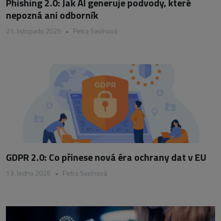
Phishing 2.0: Jak AI generuje podvody, které
nepozná ani odborník
21. listopadu 2025
•
Petra Sasínová
GDPR 2.0: Co přinese nová éra ochrany dat v EU
13. ledna 2026
•
Petra Sasínová