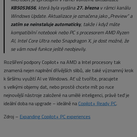
KB5053656
, která byla vydána
27. března
v rámci kanálu
Windows Update. Aktualizace je označena jako „Preview“ a
zatím se neinstaluje automaticky
, takže i když máte
kompatibilní notebook nebo PC s procesorem AMD Ryzen
AI, Intel Core Ultra nebo Snapdragon X, je dost možné, že
se vám nové funkce ještě neobjevily.
Rozšíření podpory Copilot+ na AMD a Intel procesory tak
znamená nejen naplnění dřívějších slibů, ale také významný krok
k širšímu využití AI ve Windows. Ať už tvoříte, pracujete
s velkými objemy dat, nebo prostě chcete mít po ruce
nejnovější nástroje založené na umělé inteligenci, právě teď je
ideální doba na upgrade – ideálně na
Copilot+ Ready PC
.
Zdroj –
Expanding Copilot+ PC experiences