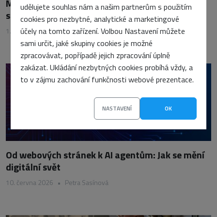
Moderní autentizace v praxi: Kdy použít JWT,
udělujete souhlas nám a našim partnerům s použitím
session nebo passkeys
cookies pro nezbytné, analytické a marketingové
účely na tomto zařízení. Volbou Nastavení můžete
1. června 2026
•
Petra Sasínová
sami určit, jaké skupiny cookies je možné
zpracovávat, popřípadě jejich zpracování úplně
zakázat. Ukládání nezbytných cookies probíhá vždy, a
to v zájmu zachování funkčnosti webové prezentace.
NASTAVENÍ
OK
Od webových stránek k AI agentům: Jak se mění
digitální svět
10. června 2026
•
Petra Sasínová