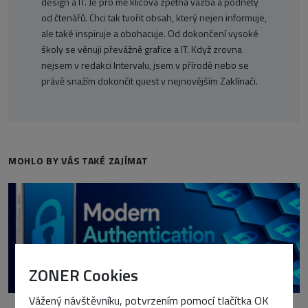
design a IT. Je pro mě klíčová zpětná vazba a podněty
od čtenářů. Chci tak tvořit obsah, který nejen informuje,
ale také inspiruje a obohacuje. Od dokončení vysoké
školy se věnuji převážně grafice a IT. Když zrovna
nejsem v redakci Intervalu, jsem v přírodě nebo se
právě snažím dokončit quest v nejnovějším Zaklínači.
MOHLO BY VÁS TAKÉ ZAJÍMAT
ZONER Cookies
Vážený návštěvníku, potvrzením pomocí tlačítka OK