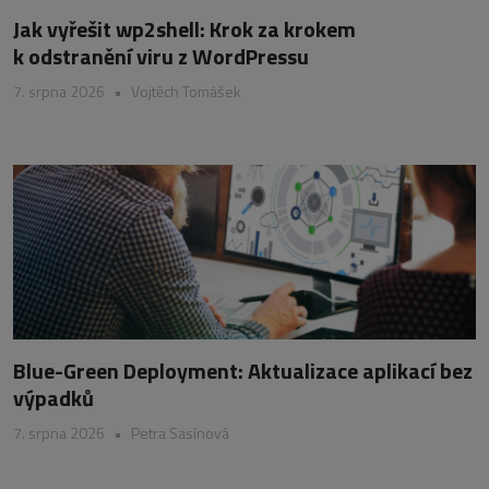
Jak vyřešit wp2shell: Krok za krokem
k odstranění viru z WordPressu
7. srpna 2026
•
Vojtěch Tomášek
Blue-Green Deployment: Aktualizace aplikací bez
výpadků
7. srpna 2026
•
Petra Sasínová