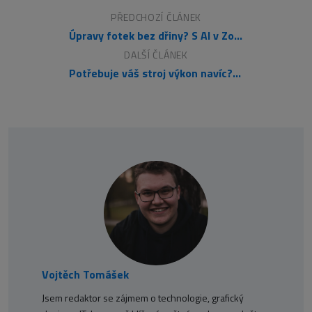
PŘEDCHOZÍ ČLÁNEK
Úpravy fotek bez dřiny? S AI v Zoner Photo Studiu X to zvládnete raz dva
DALŠÍ ČLÁNEK
Potřebuje váš stroj výkon navíc? Připojte si externí grafiku pomocí eGPU docku!
Vojtěch Tomášek
Jsem redaktor se zájmem o technologie, grafický