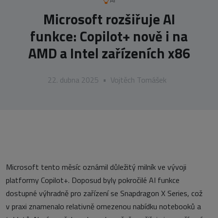
AI
Microsoft rozšiřuje AI
funkce: Copilot+ nově i na
AMD a Intel zařízeních x86
22. dubna 2025
•
Vojtěch Tomášek
Microsoft tento měsíc oznámil důležitý milník ve vývoji
platformy Copilot+. Doposud byly pokročilé AI funkce
dostupné výhradně pro zařízení se Snapdragon X Series, což
v praxi znamenalo relativně omezenou nabídku notebooků a