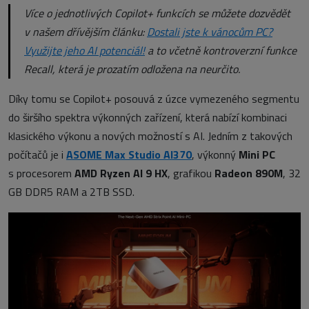
Více o jednotlivých Copilot+ funkcích se můžete dozvědět
v našem dřívějším článku:
Dostali jste k vánocům PC?
Využijte jeho AI potenciál!
a to včetně kontroverzní funkce
Recall, která je prozatím odložena na neurčito.
Díky tomu se Copilot+ posouvá z úzce vymezeného segmentu
do širšího spektra výkonných zařízení, která nabízí kombinaci
klasického výkonu a nových možností s AI. Jedním z takových
počítačů je i
ASOME Max Studio AI370
, výkonný
Mini PC
s procesorem
AMD Ryzen AI 9 HX
, grafikou
Radeon 890M
, 32
GB DDR5 RAM a 2TB SSD.