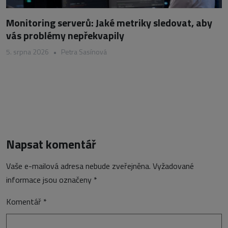
Monitoring serverů: Jaké metriky sledovat, aby
vás problémy nepřekvapily
5. srpna 2026
•
Petra Sasínová
Napsat komentář
Vaše e-mailová adresa nebude zveřejněna.
Vyžadované
informace jsou označeny
*
Komentář
*