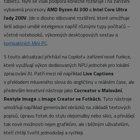
tabletů. Nyní se však podpora konečně rozšiřuje i na zařízení
vybavená procesory
AMD Ryzen AI 300
a
Intel Core Ultra
řady 200V
. Jde o dlouho slibované rozšíření, které umožňuje
širší adopci umělé inteligence napříč různými typy počítačů –
včetně notebooků, výkonných desktopových sestav a
kompaktních Mini PC
.
S touto aktualizací přichází na Copilot+ zařízení nové funkce,
které využívají výkon dedikovaných NPU jednotek pro lokální
zpracování AI. Patří mezi ně například
Live Captions
s překladem mluveného slova do angličtiny v reálném čase, ale
především kreativní nástroje jako
Cocreator v Malování
,
Restyle Image
a
Image Creator ve Fotkách
. Tyto nástroje
umožňují například generování obrázků na základě textových
popisů, úpravu fotek do stylu olejomalby nebo skici, a přinášejí
tak nové možnosti nejen grafikům, ale i běžným uživatelům,
kteří chtějí tvořit jednodušeji a rychleji.