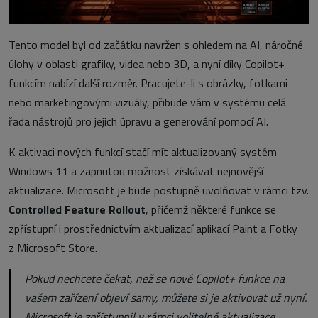
Tento model byl od začátku navržen s ohledem na AI, náročné
úlohy v oblasti grafiky, videa nebo 3D, a nyní díky Copilot+
funkcím nabízí další rozměr. Pracujete-li s obrázky, fotkami
nebo marketingovými vizuály, přibude vám v systému celá
řada nástrojů pro jejich úpravu a generování pomocí AI.
K aktivaci nových funkcí stačí mít aktualizovaný systém
Windows 11 a zapnutou možnost získávat nejnovější
aktualizace. Microsoft je bude postupně uvolňovat v rámci tzv.
Controlled Feature Rollout
, přičemž některé funkce se
zpřístupní i prostřednictvím aktualizací aplikací Paint a Fotky
z Microsoft Store.
Pokud nechcete čekat, než se nové Copilot+ funkce na
vašem zařízení objeví samy, můžete si je aktivovat už nyní.
Microsoft je zpřístupnil v rámci volitelné aktualizace