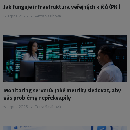
Jak funguje infrastruktura veřejných klíčů (PKI)
6. srpna 2026
•
Petra Sasínová
Monitoring serverů: Jaké metriky sledovat, aby
vás problémy nepřekvapily
5. srpna 2026
•
Petra Sasínová