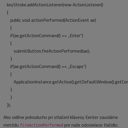
keyStroke.addActionListener(new ActionListener()
{
public void actionPerformed(ActionEvent ae)
{
if(ae.getActionCommand() == „Enter“)
{
submitButton.fireActionPerformed(ae);
}
if(ae.getActionCommand() == „Escape“)
{
ApplicationInstance.getActive().getDefaultWindow().getCont
}
}
});
Ako vidíme jednoducho pri stlačení klávesy Eenter zavoláme
metódu
pre naše odosielacie tlačidlo.
fireActionPerformed