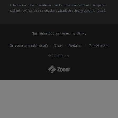
Potvrzením odběru dáváte souhlas ke zpracování osobních údajů pro
zasílání novinek. Více se dozvíte v
zásadách ochrany osobních údajů.
Naši autoři
Zobrazit všechny články
Ochrana osobních údajů
O nás
Redakce
Tmavý režim
© ZONER, a.s.