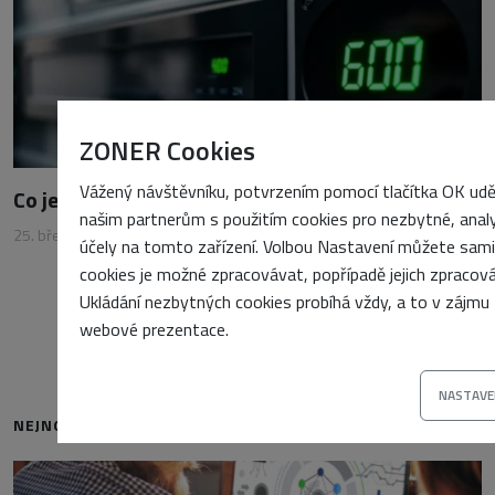
ZONER Cookies
Vážený návštěvníku, potvrzením pomocí tlačítka OK udě
Co je to TTL a proč na něm záleží?
našim partnerům s použitím cookies pro nezbytné, anal
25. března 2025
•
Vojtěch Tomášek
účely na tomto zařízení. Volbou Nastavení můžete sami u
cookies je možné zpracovávat, popřípadě jejich zpracová
Ukládání nezbytných cookies probíhá vždy, a to v zájmu
webové prezentace.
NASTAVE
NEJNOVĚJŠÍ