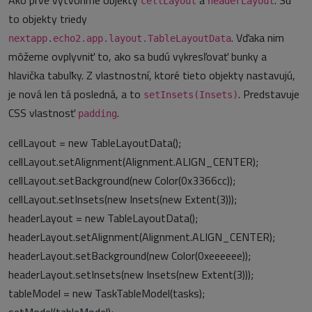
Ako prvé vytvoríme objekty
a
. Sú
cellLayout
headerLayout
to objekty triedy
. Vďaka nim
nextapp.echo2.app.layout.TableLayoutData
môžeme ovplyvniť to, ako sa budú vykresľovať bunky a
hlavička tabuľky. Z vlastnostní, ktoré tieto objekty nastavujú,
je nová len tá posledná, a to
. Predstavuje
setInsets(Insets)
CSS vlastnosť
.
padding
cellLayout = new TableLayoutData();
cellLayout.setAlignment(Alignment.ALIGN_CENTER);
cellLayout.setBackground(new Color(0x3366cc));
cellLayout.setInsets(new Insets(new Extent(3)));
headerLayout = new TableLayoutData();
headerLayout.setAlignment(Alignment.ALIGN_CENTER);
headerLayout.setBackground(new Color(0xeeeeee));
headerLayout.setInsets(new Insets(new Extent(3)));
tableModel = new TaskTableModel(tasks);