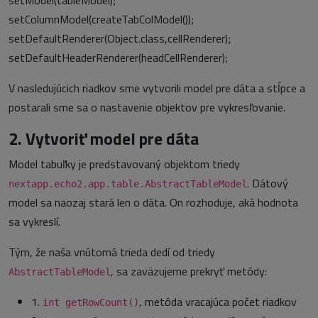
setModel(tableModel);
setColumnModel(createTabColModel());
setDefaultRenderer(Object.class,cellRenderer);
setDefaultHeaderRenderer(headCellRenderer);
V nasledujúcich riadkov sme vytvorili model pre dáta a stĺpce a
postarali sme sa o nastavenie objektov pre vykresľovanie.
2. Vytvoriť model pre dáta
Model tabuľky je predstavovaný objektom triedy
. Dátový
nextapp.echo2.app.table.AbstractTableModel
model sa naozaj stará len o dáta. On rozhoduje, aká hodnota
sa vykreslí.
Tým, že naša vnútorná trieda dedí od triedy
, sa zaväzujeme prekryť metódy:
AbstractTableModel
1.
, metóda vracajúca počet riadkov
int getRowCount()