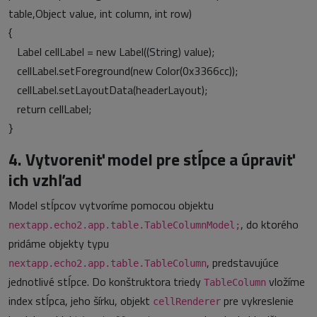
table,Object value, int column, int row)
{
Label cellLabel = new Label((String) value);
cellLabel.setForeground(new Color(0x3366cc));
cellLabel.setLayoutData(headerLayout);
return cellLabel;
}
4. Vytvoreniť model pre stĺpce a úpraviť
ich vzhľad
Model stĺpcov vytvoríme pomocou objektu
, do ktorého
nextapp.echo2.app.table.TableColumnModel;
pridáme objekty typu
, predstavujúce
nextapp.echo2.app.table.TableColumn
jednotlivé stĺpce. Do konštruktora triedy
vložíme
TableColumn
index stĺpca, jeho šírku, objekt
pre vykreslenie
cellRenderer