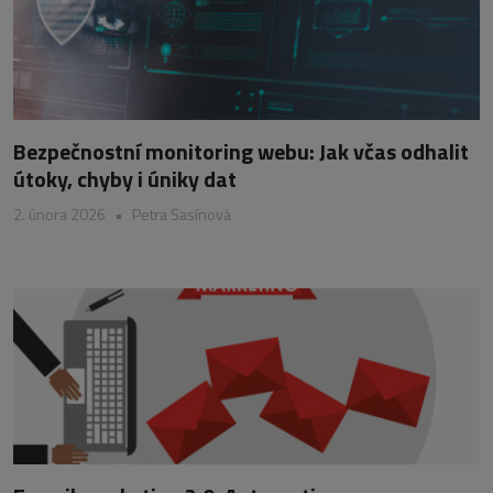
Bezpečnostní monitoring webu: Jak včas odhalit
útoky, chyby i úniky dat
2. února 2026
•
Petra Sasínová