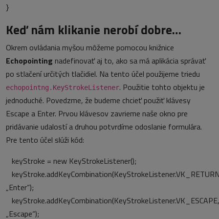
}
Keď nám klikanie nerobí dobre…
Okrem ovládania myšou môžeme pomocou knižnice
Echopointing
nadefinovať aj to, ako sa má aplikácia správať
po stlačení určitých tlačidiel. Na tento účel použijeme triedu
. Použitie tohto objektu je
echopointng.KeyStrokeListener
jednoduché. Povedzme, že budeme chcieť použiť klávesy
Escape a Enter. Prvou klávesov zavrieme naše okno pre
pridávanie udalostí a druhou potvrdíme odoslanie formulára.
Pre tento účel slúži kód:
keyStroke = new KeyStrokeListener();
keyStroke.addKeyCombination(KeyStrokeListener.VK_RETURN
„Enter“);
keyStroke.addKeyCombination(KeyStrokeListener.VK_ESCAPE
„Escape“);