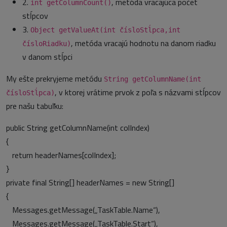
2.
, metóda vracajúca počet
int getColumnCount()
stĺpcov
3.
Object getValueAt(int čísloStĺpca,int
, metóda vracajú hodnotu na danom riadku
čísloRiadku)
v danom stĺpci
My ešte prekryjeme metódu
String getColumnName(int
, v ktorej vrátime prvok z poľa s názvami stĺpcov
čísloStĺpca)
pre našu tabuľku:
public String getColumnName(int colIndex)
{
return headerNames[colIndex];
}
private final String[] headerNames = new String[]
{
Messages.getMessage(„TaskTable.Name“),
Messages.getMessage(„TaskTable.Start“),