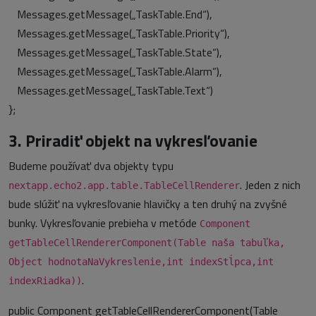
Messages.getMessage(„TaskTable.End“),
Messages.getMessage(„TaskTable.Priority“),
Messages.getMessage(„TaskTable.State“),
Messages.getMessage(„TaskTable.Alarm“),
Messages.getMessage(„TaskTable.Text“)
};
3. Priradiť objekt na vykresľovanie
Budeme používať dva objekty typu
. Jeden z nich
nextapp.echo2.app.table.TableCellRenderer
bude slúžiť na vykresľovanie hlavičky a ten druhý na zvyšné
bunky. Vykresľovanie prebieha v metóde
Component
getTableCellRendererComponent(Table naša tabuľka,
Object hodnotaNaVykreslenie,int indexStĺpca,int
.
indexRiadka))
public Component getTableCellRendererComponent(Table