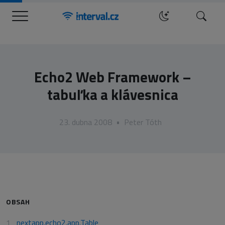
Menu
Hledat
Echo2 Web Framework –
tabuľka a klávesnica
23. dubna 2008
•
Peter Tóth
OBSAH
nextapp.echo2.app.Table