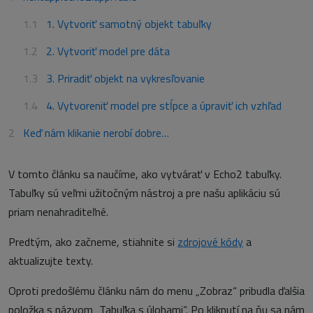
1. Vytvoriť samotný objekt tabuľky
2. Vytvoriť model pre dáta
3. Priradiť objekt na vykresľovanie
4. Vytvoreniť model pre stĺpce a úpraviť ich vzhľad
Keď nám klikanie nerobí dobre…
V tomto článku sa naučíme, ako vytvárať v Echo2 tabuľky.
Tabuľky sú veľmi užitočným nástroj a pre našu aplikáciu sú
priam nenahraditeľné.
Predtým, ako začneme, stiahnite si
zdrojové kódy
a
aktualizujte texty.
Oproti predošlému článku nám do menu „Zobraz“ pribudla ďalšia
položka s názvom „Tabuľka s úlohami“. Po kliknutí na ňu sa nám