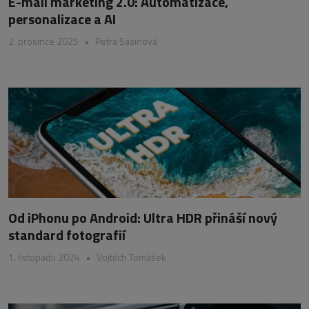
E-mail marketing 2.0: Automatizace,
personalizace a AI
2. prosince 2025
•
Petra Sasínová
Od iPhonu po Android: Ultra HDR přináší nový
standard fotografií
1. listopadu 2024
•
Vojtěch Tomášek