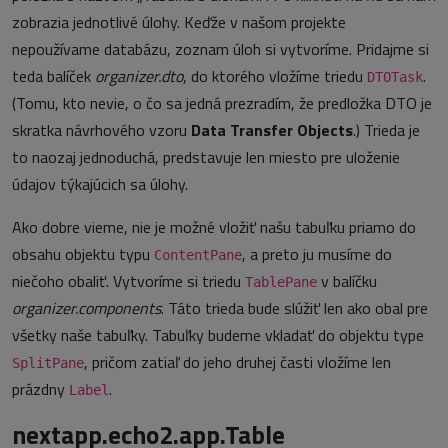
zobrazia jednotlivé úlohy. Keďže v našom projekte
nepoužívame databázu, zoznam úloh si vytvoríme. Pridajme si
teda balíček
organizer.dto
, do ktorého vložíme triedu
.
DTOTask
(Tomu, kto nevie, o čo sa jedná prezradím, že predložka DTO je
skratka návrhového vzoru
Data Transfer Objects
.) Trieda je
to naozaj jednoduchá, predstavuje len miesto pre uloženie
údajov týkajúcich sa úlohy.
Ako dobre vieme, nie je možné vložiť našu tabuľku priamo do
obsahu objektu typu
, a preto ju musíme do
ContentPane
niečoho obaliť. Vytvoríme si triedu
v balíčku
TablePane
organizer.components
. Táto trieda bude slúžiť len ako obal pre
všetky naše tabuľky. Tabuľky budeme vkladať do objektu type
, pričom zatiaľ do jeho druhej časti vložíme len
SplitPane
prázdny
.
Label
nextapp.echo2.app.Table