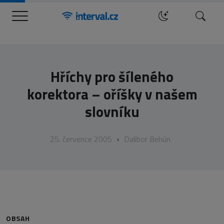
Menu
Hledat
Hříchy pro šíleného
korektora – oříšky v našem
slovníku
25. července 2005
•
Dalibor Behún
OBSAH