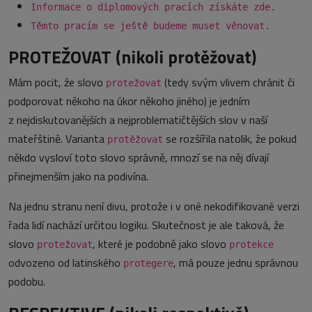
Informace o diplomových pracích získáte zde.
Těmto pracím se ještě budeme muset věnovat.
PROTEŽOVAT (nikoli protěžovat)
Mám pocit, že slovo
(tedy svým vlivem chránit či
protežovat
podporovat někoho na úkor někoho jiného) je jedním
z nejdiskutovanějších a nejproblematičtějších slov v naší
mateřštině. Varianta
se rozšířila natolik, že pokud
protěžovat
někdo vysloví toto slovo správně, mnozí se na něj dívají
přinejmenším jako na podivína.
Na jednu stranu není divu, protože i v oné nekodifikované verzi
řada lidí nachází určitou logiku. Skutečnost je ale taková, že
slovo
, které je podobně jako slovo
protežovat
protekce
odvozeno od latinského
, má pouze jednu správnou
protegere
podobu.