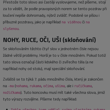
Přestože toto slovo asi častěji vyslovujeme, než píšeme, stojí
za to vědět, že podle pravopisných norem se tento pozdrav při
loučení nepíše dohromady, nýbrž zvlášť. Podobně se píšou i
příbuzné pozdravy, jako je například
či
na viděnou
na
.
slyšenou
NOHY, RUCE, OČI, UŠI (skloňování)
Se skloňováním těchto čtyř slov v jednotném čísle nejsou
žádné větší problémy. Horší je to v čísle množném. Pokud totiž
tato slova označují části lidského či zvířecího těla (a ne
například nohy od stolu), mají speciální skloňování.
Zvláště se to týká 7. pádu množného čísla, který je zakončen
na
(
,
,
,
, ale i
,
-ma
nohama
rukama
očima
ušima
ručičkama
). Tuto koncovku musí mít také všechna slova, jimiž
nožičkama
tyto výrazy rozvíjíme. Píšeme tedy například:
Tohle všechno jsem udělal svýma vlastníma rukama.