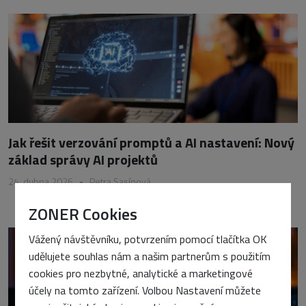
Jak řešit verzování promptů a AI nastavení: Nový
základ správy AI projektů
24. dubna 2026
•
Petra Sasínová
ZONER Cookies
Vážený návštěvníku, potvrzením pomocí tlačítka OK
udělujete souhlas nám a našim partnerům s použitím
cookies pro nezbytné, analytické a marketingové
účely na tomto zařízení. Volbou Nastavení můžete