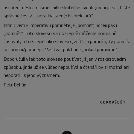
asi před měsícem jsme knihu skutečně vydali. Jmenuje se „Pište
správně česky – poradna šílených korektorů“.
Infinitivem k imperativu pomněte je „pomnít“, ridčeji pak i
„pomnět“. Toto sloveso samozřejmě můžeme normálně
časovat, a to stejně jako sloveso „znít“. Já pomním, ty pomníš,
oni pomní/pomnějí… Váš tvar pak bude „pokud pomníme“.
Doporučuji však toto sloveso používat již jen v rozkazovacím
způsobu, jinde už se vůbec nepoužívá a čtenáři by si možná ani
neporadili s jeho významem.
Petr Behún
ODPOVĚDĚT