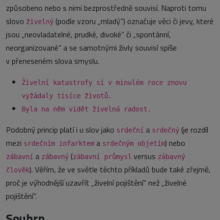
způsobeno nebo s nimi bezprostředně souvisí. Naproti tomu
slovo
(podle vzoru „mladý“) označuje věci či jevy, které
živelný
jsou „neovladatelné, prudké, divoké“ či „spontánní,
neorganizované“ a se samotnými živly souvisí spíše
v přeneseném slova smyslu.
Živelní katastrofy si v minulém roce znovu
vyžádaly tisíce životů.
Byla na něm vidět živelná radost.
Podobný princip platí i u slov jako
a
(je rozdíl
srdeční
srdečný
mezi
a
) nebo
srdečním infarktem
srdečným objetím
a
(
versus
zábavní
zábavný
zábavní průmysl
zábavný
). Věřím, že ve světle těchto příkladů bude také zřejmě,
člověk
proč je výhodnější uzavřít „živelní pojištění“ než „živelné
pojištění“.
Souhrn