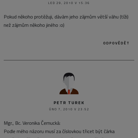
LED 29, 2010 V 15:36
Pokud někoho protěžuji, dávám jeho zájmům větší váhu (tíži)
než zájmům někoho jiného :o)
ODPOVĚDĚT
PETR TUREK
ÚNO 7, 2010 V 23:52
Mgr., Bc. Veronika Černucká:
Podle mého názoru musí za číslovkou třicet být čárka