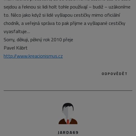
sejdou a řeknou si: lidi holt tohle používají – budiž – uzákoníme
to. Něco jako když si lidé vyšlapou cestičky mimo oficiální
chodník, a veřejná správa to pak přijme a vyšlapané cestičky
vyasfaltuje…
Sorry, děkuji, pěkný rok 2010 přeje
Pavel Kábrt
http://www.kreacionismus.cz
ODPOVĚDĚT
JARDA69