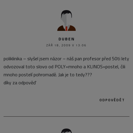
DUBEN
ZÁŘ 18, 2009 V 13:06
poliklinika – slyšel jsem názor – náš pan profesor před 50ti lety
odvozoval toto slovo od POLY=mnoho a KLINOS=postel, čili
mnoho postelí pohromadě. Jak je to tedy???
díky za odpověď
ODPOVĚDĚT