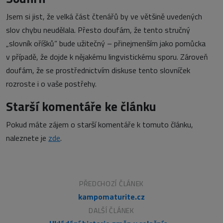
Jsem si jist, že velká část čtenářů by ve většině uvedených
slov chybu neudělala. Přesto doufám, že tento stručný
„slovník oříšků“ bude užitečný – přinejmenším jako pomůcka
v případě, že dojde k nějakému lingvistickému sporu. Zároveň
doufám, že se prostřednictvím diskuse tento slovníček
rozroste i o vaše postřehy.
Starší komentáře ke článku
Pokud máte zájem o starší komentáře k tomuto článku,
naleznete je
zde
.
PŘEDCHOZÍ ČLÁNEK
kampomaturite.cz
DALŠÍ ČLÁNEK