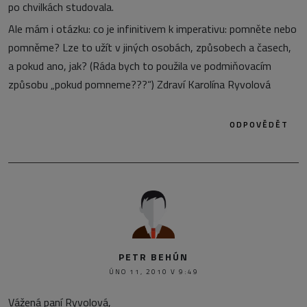
po chvilkách studovala.
Ale mám i otázku: co je infinitivem k imperativu: pomněte nebo
pomněme? Lze to užít v jiných osobách, způsobech a časech,
a pokud ano, jak? (Ráda bych to použila ve podmiňovacím
způsobu „pokud pomneme???“) Zdraví Karolína Ryvolová
ODPOVĚDĚT
PETR BEHÚN
ÚNO 11, 2010 V 9:49
Vážená paní Ryvolová,