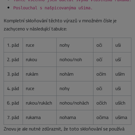
Poslouchal s našpicovanýma ušima.
Kompletní skloňování těchto výrazů v množném čísle je
zachyceno v následující tabulce:
1. pád
ruce
nohy
oči
uši
2. pád
rukou
nohou/noh
očí
uší
3. pád
rukám
nohám
očím
uším
4. pád
ruce
nohy
oči
uši
6. pád
rukou/rukách
nohou/nohách
očích
uších
7. pád
rukama
nohama
očima
ušima
Znovu je ale nutné zdůraznit, že toto skloňování se používá