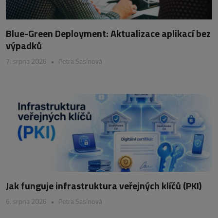
Blue-Green Deployment: Aktualizace aplikací bez
výpadků
7. srpna 2026
•
Petra Sasínová
Jak funguje infrastruktura veřejných klíčů (PKI)
6. srpna 2026
•
Petra Sasínová