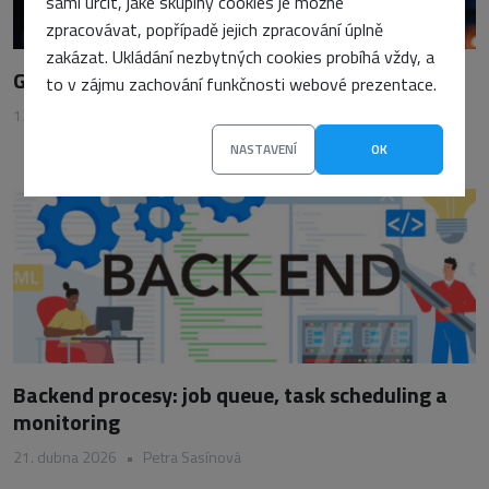
sami určit, jaké skupiny cookies je možné
zpracovávat, popřípadě jejich zpracování úplně
zakázat. Ukládání nezbytných cookies probíhá vždy, a
Gaming na HDR monitoru: Stojí to za to?
to v zájmu zachování funkčnosti webové prezentace.
12. srpna 2024
•
Vojtěch Tomášek
NASTAVENÍ
OK
Backend procesy: job queue, task scheduling a
monitoring
21. dubna 2026
•
Petra Sasínová