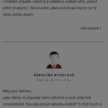
v každém případě, neboť je jí oddělena vedlejší věta „pokud
ještě studujete“. Nerozumím, jakou konstrukcí byste se té
čárky chtěla zbavit.
ODPOVĚDĚT
KAROLÍNA RYVOLOVÁ
ÚNO 10, 2010 V 13:04
Milý pane Behúne,
vaše články mi připadají velmi užitečné a navíc příjemně
srozumitelné. Nevydal jste je náhodou knižně? S chutí bych si