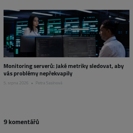
Monitoring serverů: Jaké metriky sledovat, aby
vás problémy nepřekvapily
5. srpna 2026
•
Petra Sasínová
9 komentářů