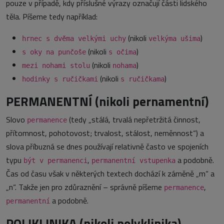
pouze v případě, kdy příslušné výrazy označují části lidského
těla. Píšeme tedy například:
(nikoli
)
hrnec s dvěma velkými uchy
velkýma ušima
(nikoli
)
s oky na punčoše
s očima
(nikoli
)
mezi nohami stolu
nohama
(nikoli
)
hodinky s ručičkami
s ručičkama
PERMANENTNÍ (nikoli pernamentní)
Slovo
(tedy „stálá, trvalá nepřetržitá činnost,
permanence
přítomnost, pohotovost; trvalost, stálost, neměnnost“) a
slova příbuzná se dnes používají relativně často ve spojeních
typu
,
a podobně.
být v permanenci
permanentní vstupenka
Čas od času však v některých textech dochází k záměně „m“ a
„n“. Takže jen pro zdůraznění – správně píšeme
,
permanence
a podobně.
permanentní
POLIKLINIKA (nikoli polyklinika)