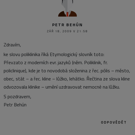
PETR BEHÚN
ZÁŘ 18, 2009 V 21:58
Zdravím,
ke slovu poliklinika říká Etymologický slovník toto:
Převzato z moderních evr. jazyků (něm. Poliklinik, fr.
policlinique), kde je to novodobá složenina z řec. pólis – město,
obec, stát – a řec. kline – lůžko, lehátko. Řečtina ze slova kline
odvozovala klinike – umění uzdravovat nemocné na lůžku.
S pozdravem,
Petr Behún
ODPOVĚDĚT