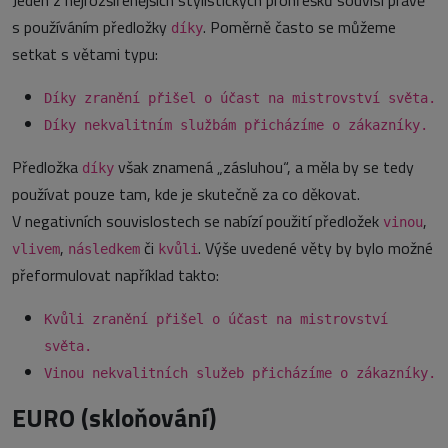
Jeden z nejrozšířenějších stylistických prohřešků souvisí právě
s používáním předložky
. Poměrně často se můžeme
díky
setkat s větami typu:
Díky zranění přišel o účast na mistrovství světa.
Díky nekvalitním službám přicházíme o zákazníky.
Předložka
však znamená „zásluhou“, a měla by se tedy
díky
používat pouze tam, kde je skutečně za co děkovat.
V negativních souvislostech se nabízí použití předložek
,
vinou
,
či
. Výše uvedené věty by bylo možné
vlivem
následkem
kvůli
přeformulovat například takto:
Kvůli zranění přišel o účast na mistrovství
světa.
Vinou nekvalitních služeb přicházíme o zákazníky.
EURO (skloňování)