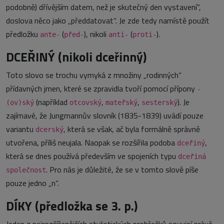
podobně) dřívějším datem, než je skutečný den vystavení“,
doslova něco jako „předdatovat“. Je zde tedy namístě použít
předložku
(
), nikoli
(
).
ante-
před-
anti-
proti-
DCEŘINÝ (nikoli dceřinný)
Toto slovo se trochu vymyká z množiny „rodinných“
přídavných jmen, které se zpravidla tvoří pomocí přípony
-
(například
,
,
). Je
(ov)ský
otcovský
mateřský
sesterský
zajímavé, že Jungmannův slovník (1835-1839) uvádí pouze
variantu
, která se však, ač byla formálně správně
dcerský
utvořena, příliš neujala. Naopak se rozšířila podoba
,
dceřiný
která se dnes používá především ve spojeních typu
dceřiná
. Pro nás je důležité, že se v tomto slově píše
společnost
pouze jedno „n“.
DÍKY (předložka se 3. p.)