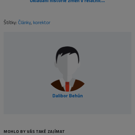
Ukládání historie změn v relačních databázích
Štítky:
Články
,
korektor
Dalibor Behún
MOHLO BY VÁS TAKÉ ZAJÍMAT