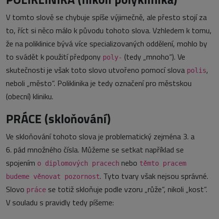
V tomto slově se chybuje spíše výjimečně, ale přesto stojí za
to, říct si něco málo k původu tohoto slova. Vzhledem k tomu,
že na poliklinice bývá více specializovaných oddělení, mohlo by
to svádět k použití předpony
(tedy „mnoho“). Ve
poly-
skutečnosti je však toto slovo utvořeno pomocí slova
,
polis
neboli „město“. Poliklinika je tedy označení pro městskou
(obecní) kliniku.
PRÁCE (skloňování)
Ve skloňování tohoto slova je problematický zejména 3. a
6. pád množného čísla. Můžeme se setkat například se
spojením
nebo
o diplomových pracech
těmto pracem
. Tyto tvary však nejsou správné.
budeme věnovat pozornost
Slovo
se totiž skloňuje podle vzoru „růže“, nikoli „kost“.
práce
V souladu s pravidly tedy píšeme: