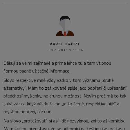
PAVEL KÁBRT
LED 2, 2010 V 11:06
Děkuji za velmi zajímavé a prima lehce tu a tam vtipnou
formou psané užitečné informace.
Slovo respektive mně vždy vadilo v tom významu „druhé
alternativy“. Mám ho zafixované spíše jako popření či upřesnění
předchozí myšlenky, ne druhou možnost. Nevím proč mě to tak
tahá za uši, když někdo řekne „je to černé, respektive bílé“ a
myslí ne popření, ale obé.
Na slovo „protežovat“ si asi lidé nezvyknou, zní to až komicky.
Mám laickou představu, že se odborníci na češtinu čas od času