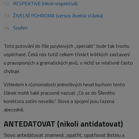
RESPEKTIVE (nikoli respektivě)
ŽIVELNÍ POHROMA (versus živelná stávka)
Souhrn
Toto putování do říše jazykových „specialit“ bude tak trochu
uspěchané. Čeká nás totiž celkem třináct krátkých zastavení
u pravopisných a gramatických jevů, v nichž se relativně často
chybuje.
Vzhledem k různorodosti jednotlivých hesel bychom tento
článek mohli také pracovně nazvat „Co se do Šíleného
korektora zatím nevešlo“. Slova a spojení jsou řazena
abecedně.
ANTEDATOVAT (nikoli antidatovat)
Slovo antedatovat znamená „opatřit, opatřovat (listinu a