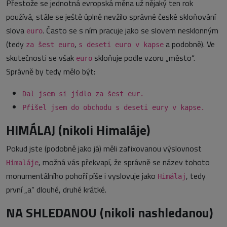
Přestože se jednotná evropská měna už nějaký ten rok
používá, stále se ještě úplně nevžilo správné české skloňování
slova
. Často se s ním pracuje jako se slovem nesklonným
euro
(tedy
,
a podobně). Ve
za šest euro
s deseti euro v kapse
skutečnosti se však
skloňuje podle vzoru „město“.
euro
Správně by tedy mělo být:
Dal jsem si jídlo za šest eur.
Přišel jsem do obchodu s deseti eury v kapse.
HIMÁLAJ (nikoli Himaláje)
Pokud jste (podobně jako já) měli zafixovanou výslovnost
, možná vás překvapí, že správně se název tohoto
Himaláje
monumentálního pohoří píše i vyslovuje jako
, tedy
Himálaj
první „a“ dlouhé, druhé krátké.
NA SHLEDANOU (nikoli nashledanou)