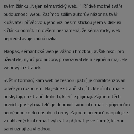
svém článku „Nejen sémantický web…“ líčí dvě možné tváře
budoucnosti webu. Zatímco sdílím autorův názor na tvář
k uživateli přívětivou, jeho vizi pesimistickou jsem v diskusi
k článku odmítl. To ovšem neznamená, že sémantický web
nepředstavuje žádná rizika.
Naopak, sémantický web je vážnou hrozbou, avšak nikoli pro
uživatele, nýbrž pro autory, provozovatele a zejména majitele
webových stránek.
Svět informací, kam web bezesporu patří, je charakterizován
odvěkým rozporem. Na jedné straně stojí ti, kteří informace
poskytují, na straně druhé ti, kteří je přijímají. Zájmem těch
prvních, poskytovatelů, je dopravit svou informaci k příjemcům
neměnnou co do obsahu i formy. Zájmem příjemců naopak je, si
z nabízených informací vybírat a přijímat je ve formě, kterou
sami uznají za vhodnou.