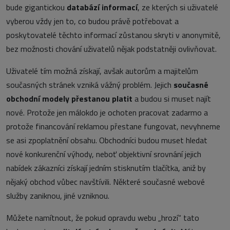
bude gigantickou
databází informací
, ze kterých si uživatelé
vyberou vždy jen to, co budou právě potřebovat a
poskytovatelé těchto informací zůstanou skryti v anonymitě,
bez možnosti chování uživatelů nějak podstatněji ovlivňovat.
Uživatelé tím možná získají, avšak autorům a majitelům
současných stránek vzniká vážný problém. Jejich
současné
obchodní modely přestanou platit
a budou si muset najít
nové. Protože jen málokdo je ochoten pracovat zadarmo a
protože financování reklamou přestane fungovat, nevyhneme
se asi zpoplatnění obsahu. Obchodníci budou muset hledat
nové konkurenční výhody, neboť objektivní srovnání jejich
nabídek zákazníci získají jedním stisknutím tlačítka, aniž by
nějaký obchod vůbec navštívili. Některé současné webové
služby zaniknou, jiné vzniknou.
Můžete namítnout, že pokud opravdu webu „hrozí“ tato