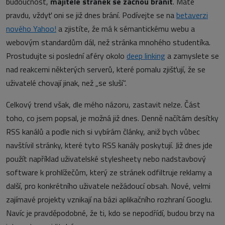
budoucnost,
majitelé stránek se začnou bránit
. Máte
pravdu, vždyť oni se již dnes brání. Podívejte se na
betaverzi
nového Yahoo!
a zjistíte, že má k sémantickému webu a
webovým standardům dál, než stránka mnohého studentíka.
Prostudujte si poslední aféry okolo
deep linking
a zamyslete se
nad reakcemi některých serverů, které pomalu zjišťují, že se
uživatelé chovají jinak, než „se sluší“.
Celkový trend však, dle mého názoru, zastavit nelze. Část
toho, co jsem popsal, je možná již dnes. Denně načítám desítky
RSS kanálů a podle nich si vybírám články, aniž bych vůbec
navštívil stránky, které tyto RSS kanály poskytují. Již dnes jde
použít například uživatelské stylesheety nebo nadstavbový
software k prohlížečům, který ze stránek odfiltruje reklamy a
další, pro konkrétního uživatele nežádoucí obsah. Nové, velmi
zajímavé projekty vznikají na bázi aplikačního rozhraní Googlu.
Navíc je pravděpodobné, že ti, kdo se nepodřídí, budou brzy na