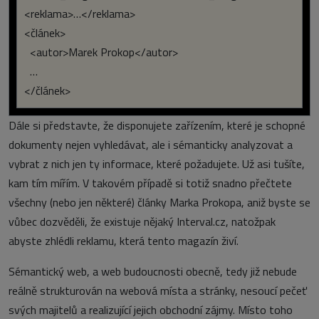
<reklama>…</reklama>
<článek>
<autor>Marek Prokop</autor>
…
</článek>
Dále si představte, že disponujete zařízením, které je schopné
dokumenty nejen vyhledávat, ale i sémanticky analyzovat a
vybrat z nich jen ty informace, které požadujete. Už asi tušíte,
kam tím mířím. V takovém případě si totiž snadno přečtete
všechny (nebo jen některé) články Marka Prokopa, aniž byste se
vůbec dozvěděli, že existuje nějaký Interval.cz, natožpak
abyste zhlédli reklamu, která tento magazín živí.
Sémantický web, a web budoucnosti obecně, tedy již nebude
reálně strukturován na webová místa a stránky, nesoucí pečeť
svých majitelů a realizující jejich obchodní zájmy. Místo toho