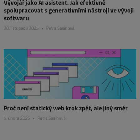
Vývojář jako AI asistent. Jak efektivně
spolupracovat s generativními nástroji ve vývoji
softwaru
20. listopadu 2025
•
Petra Sasínová
Proč není statický web krok zpět, ale jiný směr
5. února 2026
•
Petra Sasínová