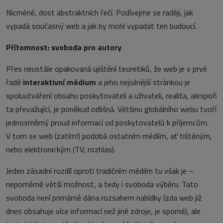
Nicméně, dost abstraktních řečí. Podívejme se raději, jak
vypadá současný web a jak by mohl vypadat ten budoucí.
Přítomnost: svoboda pro autory
Přes neustále opakovaná ujištění teoretiků, že web je v prvé
řadě
interaktivní médium
a jeho nejsilnější stránkou je
spoluutváření obsahu poskytovateli a uživateli, realita, alespoň
ta převažující, je poněkud odlišná. Většinu globálního webu tvoří
jednosměrný proud informací od poskytovatelů k příjemcům.
V tom se web (zatím!) podobá ostatním médiím, ať tištěným,
nebo elektronickým (TV, rozhlas).
Jeden zásadní rozdíl oproti tradičním médiím tu však je –
nepoměrně větší možnost, a tedy i svoboda výběru. Tato
svoboda není primárně dána rozsahem nabídky (zda web již
dnes obsahuje více informací než jiné zdroje, je sporné), ale