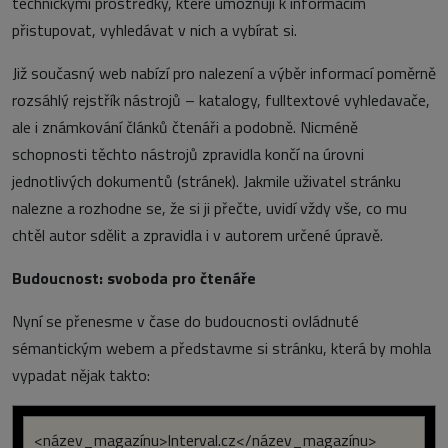
technickými prostředky, které umožňují k informacím
přistupovat, vyhledávat v nich a vybírat si.
Již současný web nabízí pro nalezení a výběr informací poměrně
rozsáhlý rejstřík nástrojů – katalogy, fulltextové vyhledavače,
ale i známkování článků čtenáři a podobně. Nicméně
schopnosti těchto nástrojů zpravidla končí na úrovni
jednotlivých dokumentů (stránek). Jakmile uživatel stránku
nalezne a rozhodne se, že si ji přečte, uvidí vždy vše, co mu
chtěl autor sdělit a zpravidla i v autorem určené úpravě.
Budoucnost: svoboda pro čtenáře
Nyní se přenesme v čase do budoucnosti ovládnuté
sémantickým webem a představme si stránku, která by mohla
vypadat nějak takto:
<název_magazínu>Interval.cz</název_magazínu>