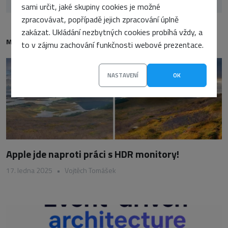
sami určit, jaké skupiny cookies je možné
zpracovávat, popřípadě jejich zpracování úplně
zakázat. Ukládání nezbytných cookies probíhá vždy, a
MOHLO BY VÁS TAKÉ ZAJÍMAT
to v zájmu zachování funkčnosti webové prezentace.
NASTAVENÍ
OK
Apple jde naproti práci s HDR monitory!
17. ledna 2025
•
Vojtěch Tomášek