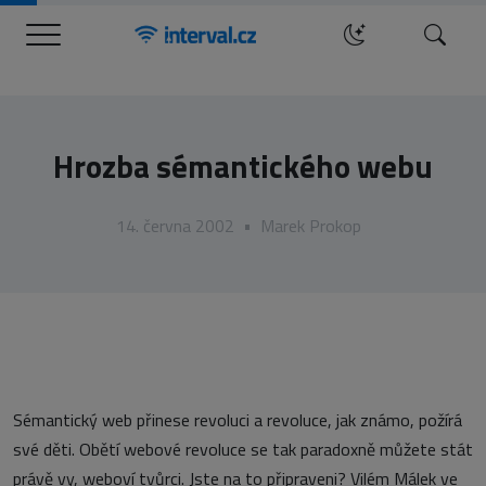
Menu
Hledat
Hrozba sémantického webu
14. června 2002
•
Marek Prokop
Sémantický web přinese revoluci a revoluce, jak známo, požírá
své děti. Obětí webové revoluce se tak paradoxně můžete stát
právě vy, weboví tvůrci. Jste na to připraveni? Vilém Málek ve