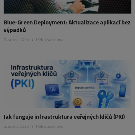
Blue-Green Deployment: Aktualizace aplikací bez
výpadků
7. srpna 2026
•
Petra Sasínová
Jak funguje infrastruktura veřejných klíčů (PKI)
6. srpna 2026
•
Petra Sasínová