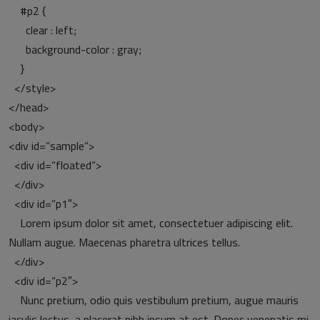
#p2 {
clear : left;
background-color : gray;
}
</style>
</head>
<body>
<div id=“sample“>
<div id=“floated“>
</div>
<div id=“p1″>
Lorem ipsum dolor sit amet, consectetuer adipiscing elit.
Nullam augue. Maecenas pharetra ultrices tellus.
</div>
<div id=“p2″>
Nunc pretium, odio quis vestibulum pretium, augue mauris
iaculis lectus, a placerat nibh ipsum at est. Donec venenatis mi.