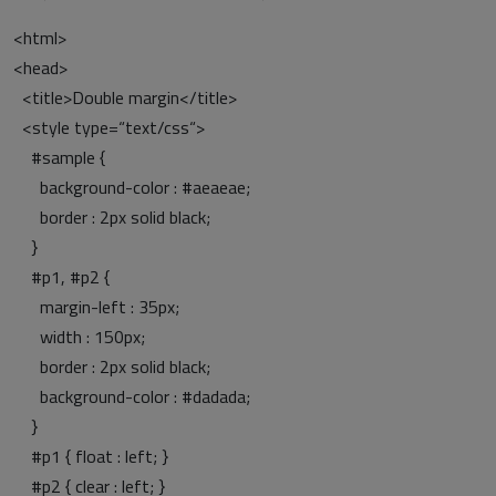
<html>
<head>
<title>Double margin</title>
<style type=“text/css“>
#sample {
background-color : #aeaeae;
border : 2px solid black;
}
#p1, #p2 {
margin-left : 35px;
width : 150px;
border : 2px solid black;
background-color : #dadada;
}
#p1 { float : left; }
#p2 { clear : left; }