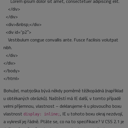
Lorem ipsum dolor sit amet, consectetuer adipiscing elit.
</div>
</div>
<div>&nbsp;</div>
<div id=“p2″>
Vestibulum congue convallis ante. Fusce facilisis volutpat
nibh.
</div>
</div>
</body>
</html>
Bohužel, matrjoška bývá někdy poměrně těžkopádná (například
u obtékaných obrázků). Naštěstí má IE další, v tomto případě
velmi příjemnou, vlastnost – deklarujeme-li u plovoucího boxu
vlastnost
, IE u tohoto boxu okraj nezdvojí,
display: inline;
a vykreslí jej řádně. Ptáte se, co na to specifikace? V CSS 2.1 je