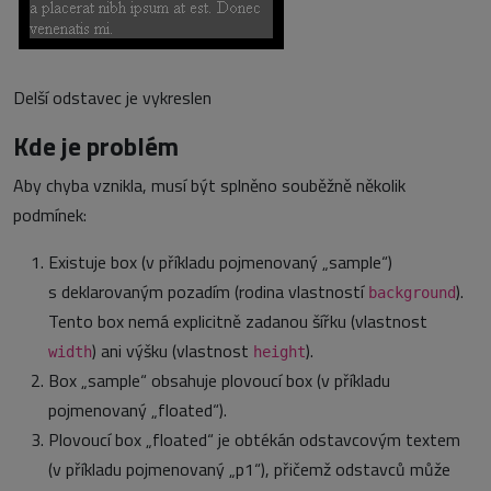
Delší odstavec je vykreslen
Kde je problém
Aby chyba vznikla, musí být splněno souběžně několik
podmínek:
Existuje box (v příkladu pojmenovaný „sample“)
s deklarovaným pozadím (rodina vlastností
).
background
Tento box nemá explicitně zadanou šířku (vlastnost
) ani výšku (vlastnost
).
width
height
Box „sample“ obsahuje plovoucí box (v příkladu
pojmenovaný „floated“).
Plovoucí box „floated“ je obtékán odstavcovým textem
(v příkladu pojmenovaný „p1“), přičemž odstavců může