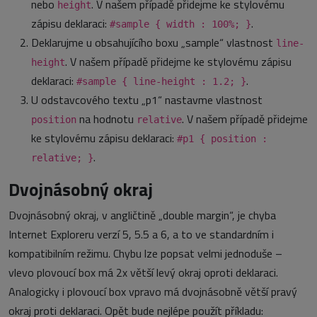
nebo
. V našem případě přidejme ke stylovému
height
zápisu deklaraci:
.
#sample { width : 100%; }
Deklarujme u obsahujícího boxu „sample“ vlastnost
line-
. V našem případě přidejme ke stylovému zápisu
height
deklaraci:
.
#sample { line-height : 1.2; }
U odstavcového textu „p1“ nastavme vlastnost
na hodnotu
. V našem případě přidejme
position
relative
ke stylovému zápisu deklaraci:
#p1 { position :
.
relative; }
Dvojnásobný okraj
Dvojnásobný okraj, v angličtině „double margin“, je chyba
Internet Exploreru verzí 5, 5.5 a 6, a to ve standardním i
kompatibilním režimu. Chybu lze popsat velmi jednoduše –
vlevo plovoucí box má 2x větší levý okraj oproti deklaraci.
Analogicky i plovoucí box vpravo má dvojnásobně větší pravý
okraj proti deklaraci. Opět bude nejlépe použít příkladu: