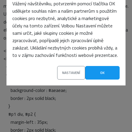
Vážený návštěvníku, potvrzením pomocí tlačítka OK
můžeme stejně dobře použít i k ošetření dvojnásobného okraje.
udělujete souhlas nám a našim partnerům s použitím
U plovoucího boxu nastavíme levý okraj na nulu, v HTML kódu
cookies pro nezbytné, analytické a marketingové
do elementu generujícího plovoucí box vnoříme další blokový
účely na tomto zařízení. Volbou Nastavení můžete
element a kýžený okraj nastavíme u něj. Vezměme náš příklad a
sami určit, jaké skupiny cookies je možné
opravme jej matrjoškou:
zpracovávat, popřípadě jejich zpracování úplně
zakázat. Ukládání nezbytných cookies probíhá vždy, a
<html>
to v zájmu zachování funkčnosti webové prezentace.
<head>
<title>Double margin – matrjoska hack</title>
NASTAVENÍ
OK
<style type=“text/css“>
#sample {
background-color : #aeaeae;
border : 2px solid black;
}
#p1 div, #p2 {
margin-left : 35px;
border : 2px solid black;