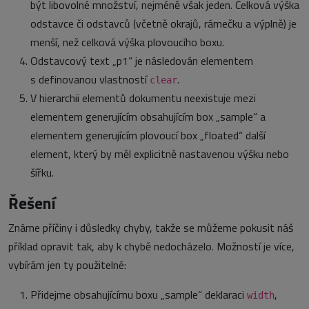
být libovolné množství, nejméně však jeden. Celková výška
odstavce či odstavců (včetně okrajů, rámečku a výplně) je
menší, než celková výška plovoucího boxu.
Odstavcový text „p1“ je následován elementem
s definovanou vlastností
.
clear
V hierarchii elementů dokumentu neexistuje mezi
elementem generujícím obsahujícím box „sample“ a
elementem generujícím plovoucí box „floated“ další
element, který by měl explicitně nastavenou výšku nebo
šířku.
Řešení
Známe příčiny i důsledky chyby, takže se můžeme pokusit náš
příklad opravit tak, aby k chybě nedocházelo. Možností je více,
vybírám jen ty použitelné:
Přidejme obsahujícímu boxu „sample“ deklaraci
,
width