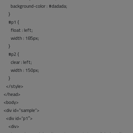
background-color : #dadada;
}
#p1 {
float : left;
width : 185px;
}
#p2 {
clear : left;
width : 150px;
}
</style>
</head>
<body>
<div id=“sample“>
<div id=“p1″>
<div>