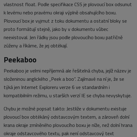
vlastnost float. Podle specifikace CSS je plovoucí box odsunut
k levému nebo pravému okraji výplně obsahujícího boxu.
Plovoucí box je vyjmut z toku dokumentu a ostatní bloky se
proto formátují stejně, jako by v dokumentu vůbec
neexistoval. Jen řádky jsou podle plovoucího boxu patřičně
zúženy a říkáme, že jej obtékají.
Peekaboo
Peekaboo je velmi nepříjemná ale řešitelná chyba, jejíž název je
složeninou anglického „Peek a boo“. Zajímavé na ní je, že se
týká jen Internet Exploreru verze 6 ve standardním i
kompatibilním režimu, u starších verzí IE se chyba nevyskytuje.
Chybu je možné popsat takto: Jestliže v dokumentu existuje
plovoucí box obtékáný odstavcovým textem, a zároveň dolní
krana okraje zmíněného plovoucího boxu je níže, než dolní hrana
okraje odstavcového textu, pak není odstavcový text