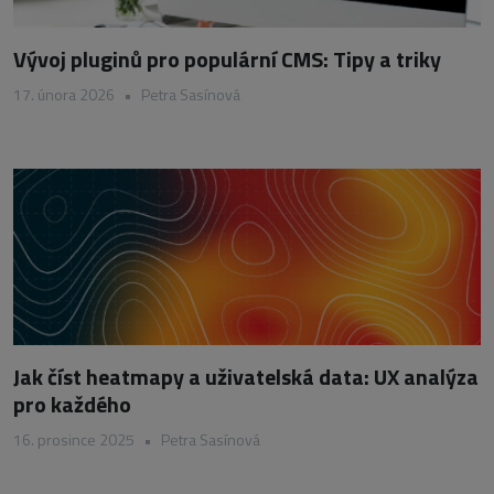
Vývoj pluginů pro populární CMS: Tipy a triky
17. února 2026
•
Petra Sasínová
Jak číst heatmapy a uživatelská data: UX analýza
pro každého
16. prosince 2025
•
Petra Sasínová