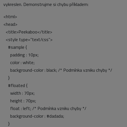
vykreslen. Demonstrujme si chybu příkladem:
<html>
<head>
<title>Peekaboo</title>
<style type=“text/css“>
#sample {
padding : 10px;
color : white;
background-color : black; /* Podmínka vzniku chyby */
}
#floated {
width : 70px;
height : 70px;
float : left; /* Podmínka vzniku chyby */
background-color : #dadada;
}