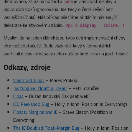
definováno, že až na hodnotu
je vlastnost display u
none
plovoucích boxů ignorována. Jde tedy o čisté řešení bez
vedlejších účinků. Náš příklad ošetříme přidáním následující
deklarace ke stylovému zápisu:
.
#p1 { display : inline; }
Myslím, že na jeden článek jsou tyto dvě implementační chyby
více než dostačující. Budu však rád, když v komentářích
zveřejníte vlastní nápady nebo další známé triky na jejich řešení.
Odkazy, zdroje
Vlastnost Float
– Marek Prokop
Jak funguje „float“ a „clear“
– Petr Staníček
Float
– Dušan Janovský (Jak psát web)
IE6 Peekaboo Bug
– Holly ‚n John (Position Is Everything)
Floats, Margins and IE
– Steve Clason (Position Is
Everything)
The IE Doubled Float-Margin Bug
– Holly ‚n John (Position