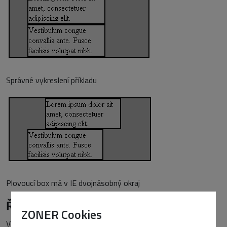
Správné vykreslení příkladu
Plovoucí box má v IE dvojnásobný okraj
Řešení
ZONER Cookies
V
předchozím článku
jsem se zmiňoval o matrjošce, kterou