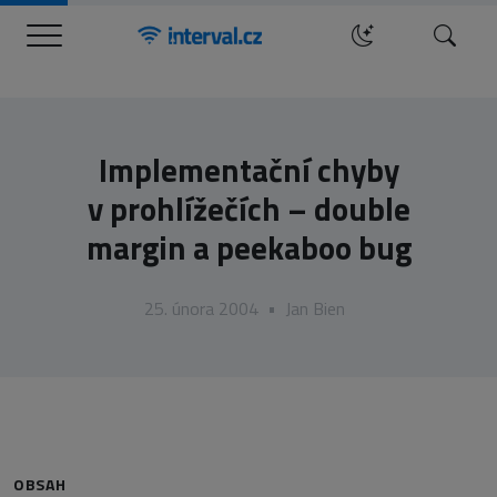
Menu
Hledat
Implementační chyby
v prohlížečích – double
margin a peekaboo bug
25. února 2004
•
Jan Bien
OBSAH