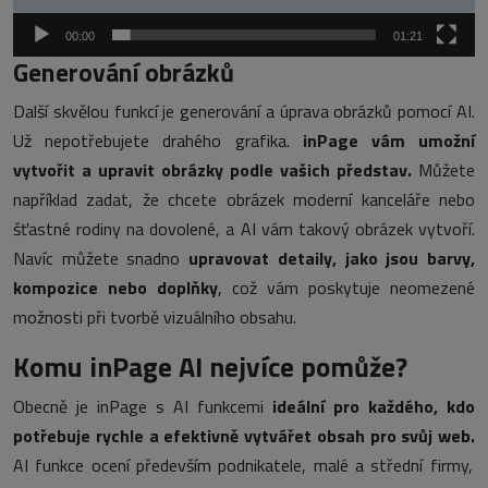
00:00
01:21
Generování obrázků
Další skvělou funkcí je generování a úprava obrázků pomocí AI.
Už nepotřebujete drahého grafika.
inPage vám umožní
vytvořit a upravit obrázky podle vašich představ.
Můžete
například zadat, že chcete obrázek moderní kanceláře nebo
šťastné rodiny na dovolené, a AI vám takový obrázek vytvoří.
Navíc můžete snadno
upravovat detaily, jako jsou barvy,
kompozice nebo doplňky
, což vám poskytuje neomezené
možnosti při tvorbě vizuálního obsahu.
Komu inPage AI nejvíce pomůže?
Obecně je inPage s AI funkcemi
ideální pro každého, kdo
potřebuje rychle a efektivně vytvářet obsah pro svůj web.
AI funkce ocení především podnikatele, malé a střední firmy,