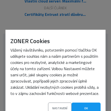
Vlastní cloud server: Maximální flexibilita a efektivita pro digitální nomády
DALŠÍ ČLÁNEK
Certifikáty Entrust ztratí důvěru Google Chrome
ZONER Cookies
Vážený návštěvníku, potvrzením pomocí tlačítka OK
udělujete souhlas nám a našim partnerům s použitím
cookies pro nezbytné, analytické a marketingové
účely na tomto zařízení. Volbou Nastavení můžete
sami určit, jaké skupiny cookies je možné
zpracovávat, popřípadě jejich zpracování úplně
Vojtěch Tomášek
zakázat. Ukládání nezbytných cookies probíhá vždy, a
to v zájmu zachování funkčnosti webové prezentace.
Jsem redaktor se zájmem o technologie, grafický
design a IT. Je pro mě klíčová zpětná vazba a podněty
od čtenářů. Chci tak tvořit obsah, který nejen informuje,
NASTAVENÍ
OK