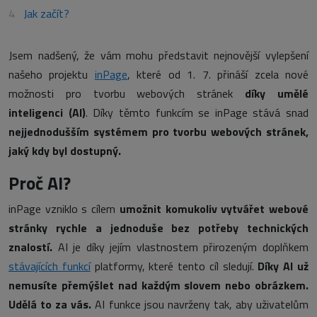
Jak začít?
Jsem nadšený, že vám mohu představit nejnovější vylepšení
našeho projektu
inPage
, které od 1. 7. přináší zcela nové
možnosti pro tvorbu webových stránek
díky umělé
inteligenci (AI)
. Díky těmto funkcím se inPage stává snad
nejjednodušším systémem pro tvorbu webových stránek,
jaký kdy byl dostupný.
Proč AI?
inPage vzniklo s cílem
umožnit komukoliv vytvářet webové
stránky rychle a jednoduše bez potřeby technických
znalostí.
AI je díky jejím vlastnostem přirozeným doplňkem
stávajících funkcí
platformy, které tento cíl sledují.
Díky AI už
nemusíte přemýšlet nad každým slovem nebo obrázkem.
Udělá to za vás.
AI funkce jsou navrženy tak, aby uživatelům