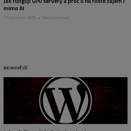
Jak fungují GPU servery a proč o ně roste zájem i
mimo AI
18. prosince 2025
•
Petra Sasínová
NEJNOVĚJŠÍ