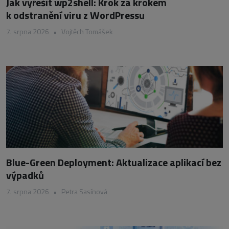
Jak vyřešit wp2shell: Krok za krokem
k odstranění viru z WordPressu
7. srpna 2026
•
Vojtěch Tomášek
Blue-Green Deployment: Aktualizace aplikací bez
výpadků
7. srpna 2026
•
Petra Sasínová