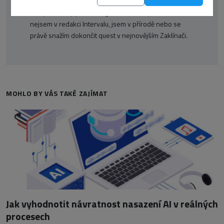
ale také inspiruje a obohacuje. Od dokončení vysoké
školy se věnuji převážně grafice a IT. Když zrovna
nejsem v redakci Intervalu, jsem v přírodě nebo se
právě snažím dokončit quest v nejnovějším Zaklínači.
MOHLO BY VÁS TAKÉ ZAJÍMAT
Jak vyhodnotit návratnost nasazení AI v reálných
procesech