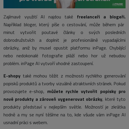
Zajímavé využití AI najdou také
freelanceři a blogeři.
Například bloger, který píše o cestování, může během pár
minut vytvořit poutavé články o svých posledních
dobrodružstvích a doplnit je profesionálně vypadajícími
obrázky, aniž by musel opustit platformu inPage. Chybějící
nebo nedokonalé fotografie pláží nebo hor už nebudou
problém. inPage AI vytvoří vhodné zastoupení.
E-shopy
také mohou těžit z možnosti rychlého generování
popisků produktů a tvorby vizuálně atraktivních stránek. Pokud
provozujete e-shop,
můžete rychle vytvořit popisky pro
nové produkty a zároveň vygenerovat obrázky
, které tyto
produkty představí v nejlepším světle. Možností je zkrátka
hodně a my se nyní těšíme na to, kde všude vám inPage AI
usnadní práci s webem.