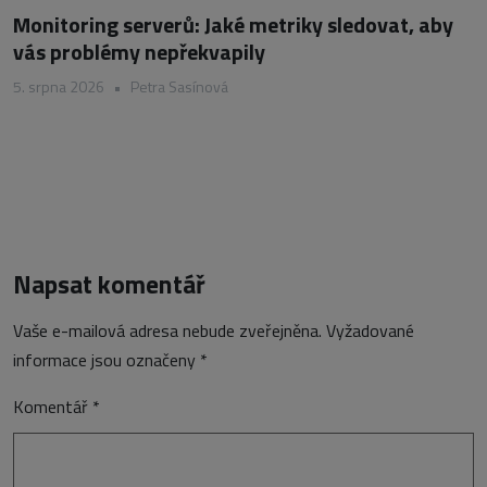
Monitoring serverů: Jaké metriky sledovat, aby
vás problémy nepřekvapily
5. srpna 2026
•
Petra Sasínová
Napsat komentář
Vaše e-mailová adresa nebude zveřejněna.
Vyžadované
informace jsou označeny
*
Komentář
*