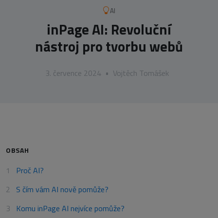
AI
inPage AI: Revoluční
nástroj pro tvorbu webů
3. července 2024
•
Vojtěch Tomášek
OBSAH
Proč AI?
S čím vám AI nově pomůže?
Komu inPage AI nejvíce pomůže?