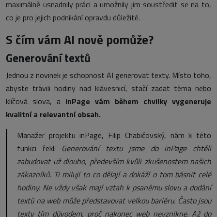
maximálně usnadnily práci a umožnily jim soustředit se na to,
co je pro jejich podnikání opravdu důležité.
S čím vám AI nově pomůže?
Generování textů
Jednou z novinek je schopnost AI generovat texty. Místo toho,
abyste trávili hodiny nad klávesnicí, stačí zadat téma nebo
klíčová slova, a
inPage vám během chvilky vygeneruje
kvalitní a relevantní obsah.
Manažer projektu inPage, Filip Chabičovský, nám k této
funkci řekl:
Generování textu jsme do inPage chtěli
zabudovat už dlouho, především kvůli zkušenostem našich
zákazníků. Ti milují to co dělají a dokáží o tom básnit celé
hodiny. Ne vždy však mají vztah k psanému slovu a dodání
textů na web může představovat velkou bariéru. Často jsou
texty tím důvodem, proč nakonec web nevznikne. Až do