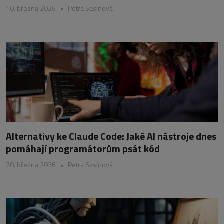
10. března 2026
•
Petra Sasínová
Alternativy ke Claude Code: Jaké AI nástroje dnes
pomáhají programátorům psát kód
20. března 2026
•
Petra Sasínová