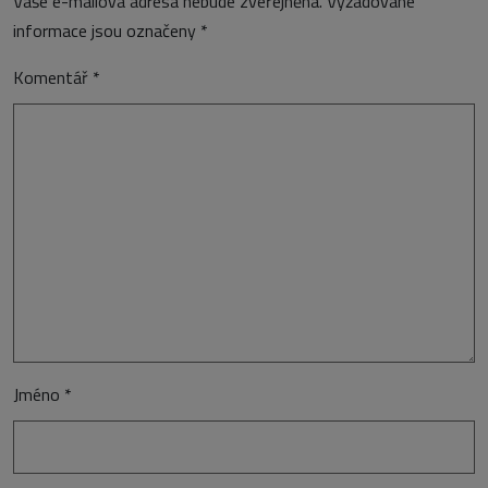
Vaše e-mailová adresa nebude zveřejněna.
Vyžadované
informace jsou označeny
*
Komentář
*
Jméno
*