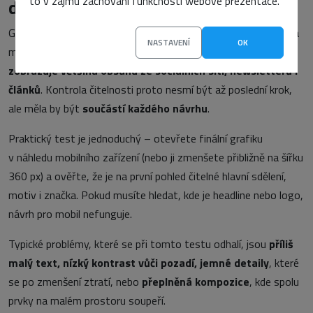
to v zájmu zachování funkčnosti webové prezentace.
displeji je povinná
Grafika, která vypadá dobře na monitoru, velmi často selže na
NASTAVENÍ
OK
mobilu. Přitom právě
na malých displejích se dnes
zobrazuje většina obsahu ze sociálních sítí, newsletterů i
článků
. Kontrola čitelnosti proto nesmí být až poslední krok,
ale měla by být
součástí každého návrhu
.
Praktický test je jednoduchý – otevřete finální grafiku
v náhledu mobilního zařízení (nebo ji zmenšete přibližně na šířku
360 px) a ověřte, že je na první pohled čitelné hlavní sdělení,
motiv i značka. Pokud musíte hledat, kde je headline nebo logo,
návrh pro mobil nefunguje.
Typické problémy, které se při tomto testu odhalí, jsou
příliš
malý text, nízký kontrast vůči pozadí, jemné detaily
, které
se po zmenšení ztratí, nebo
přeplněná kompozice
, kde spolu
prvky na malém prostoru soupeří.