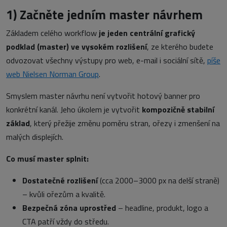
1)
Začněte jedním master návrhem
Základem celého workflow
je jeden centrální grafický
podklad (master) ve vysokém rozlišení
, ze kterého budete
odvozovat všechny výstupy pro web, e-mail i sociální sítě,
píše
web Nielsen Norman Group
.
Smyslem master návrhu není vytvořit hotový banner pro
konkrétní kanál. Jeho úkolem je vytvořit
kompozičně stabilní
základ
, který přežije změnu poměru stran, ořezy i zmenšení na
malých displejích.
Co musí master splnit:
Dostatečné rozlišení
(cca 2000–3000 px na delší straně)
– kvůli ořezům a kvalitě.
Bezpečná zóna uprostřed
– headline, produkt, logo a
CTA patří vždy do středu.