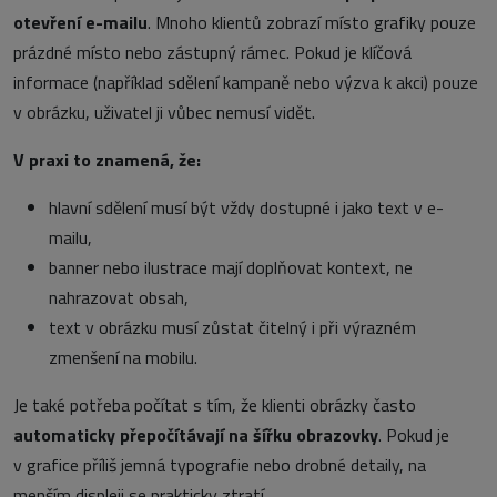
otevření e-mailu
. Mnoho klientů zobrazí místo grafiky pouze
prázdné místo nebo zástupný rámec. Pokud je klíčová
informace (například sdělení kampaně nebo výzva k akci) pouze
v obrázku, uživatel ji vůbec nemusí vidět.
V praxi to znamená, že:
hlavní sdělení musí být vždy dostupné i jako text v e-
mailu,
banner nebo ilustrace mají doplňovat kontext, ne
nahrazovat obsah,
text v obrázku musí zůstat čitelný i při výrazném
zmenšení na mobilu.
Je také potřeba počítat s tím, že klienti obrázky často
automaticky přepočítávají na šířku obrazovky
. Pokud je
v grafice příliš jemná typografie nebo drobné detaily, na
menším displeji se prakticky ztratí.