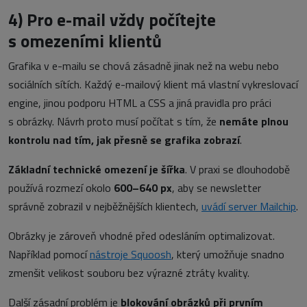
4)
Pro e-mail vždy počítejte
s omezeními klientů
Grafika v e-mailu se chová zásadně jinak než na webu nebo
sociálních sítích. Každý e-mailový klient má vlastní vykreslovací
engine, jinou podporu HTML a CSS a jiná pravidla pro práci
s obrázky. Návrh proto musí počítat s tím, že
nemáte plnou
kontrolu nad tím, jak přesně se grafika zobrazí
.
Základní technické omezení je šířka
. V praxi se dlouhodobě
používá rozmezí okolo
600–640 px
, aby se newsletter
správně zobrazil v nejběžnějších klientech,
uvádí server Mailchip
.
Obrázky je zároveň vhodné před odesláním optimalizovat.
Například pomocí
nástroje Squoosh
, který umožňuje snadno
zmenšit velikost souboru bez výrazné ztráty kvality.
Další zásadní problém je
blokování obrázků při prvním