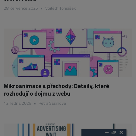
28. července 2025
•
Vojtěch Tomášek
Mikroanimace a přechody: Detaily, které
rozhodují o dojmu z webu
12. ledna 2026
•
Petra Sasínová