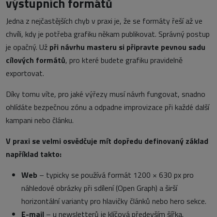
výstupních formátů
Jedna z nejčastějších chyb v praxi je, že se formáty řeší až ve
chvíli, kdy je potřeba grafiku někam publikovat. Správný postup
je opačný. Už
při návrhu masteru si připravte pevnou sadu
cílových formátů
, pro které budete grafiku pravidelně
exportovat.
Díky tomu víte, pro jaké výřezy musí návrh fungovat, snadno
ohlídáte bezpečnou zónu a odpadne improvizace při každé další
kampani nebo článku.
V praxi se velmi osvědčuje mít dopředu definovaný základ
například takto:
Web
– typicky se používá formát 1200 × 630 px pro
náhledové obrázky při sdílení (Open Graph) a širší
horizontální varianty pro hlavičky článků nebo hero sekce.
E-mail
– u newsletterů je klíčová především šířka.