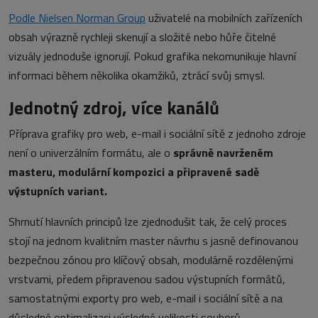
Podle Nielsen Norman Group
uživatelé na mobilních zařízeních
obsah výrazně rychleji skenují a složité nebo hůře čitelné
vizuály jednoduše ignorují. Pokud grafika nekomunikuje hlavní
informaci během několika okamžiků, ztrácí svůj smysl.
Jednotný zdroj, více kanálů
Příprava grafiky pro web, e-mail i sociální sítě z jednoho zdroje
není o univerzálním formátu, ale o
správně navrženém
masteru, modulární kompozici a připravené sadě
výstupních variant.
Shrnutí hlavních principů lze zjednodušit tak, že celý proces
stojí na jednom kvalitním master návrhu s jasně definovanou
bezpečnou zónou pro klíčový obsah, modulárně rozdělenými
vrstvami, předem připravenou sadou výstupních formátů,
samostatnými exporty pro web, e-mail i sociální sítě a na
důsledné optimalizaci výsledné velikosti souborů.