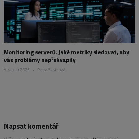
Monitoring serverů: Jaké metriky sledovat, aby
vás problémy nepřekvapily
5. srpna 2026
•
Petra Sasínová
Napsat komentář