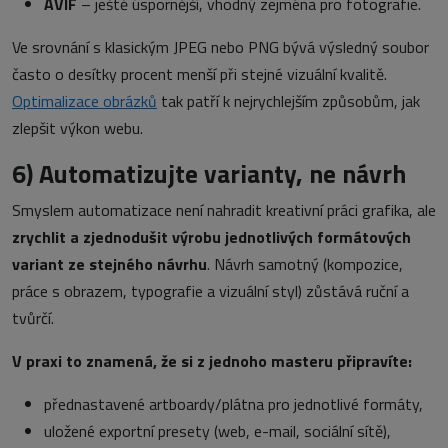
AVIF
– ještě úspornější, vhodný zejména pro fotografie.
Ve srovnání s klasickým JPEG nebo PNG bývá výsledný soubor
často o desítky procent menší při stejné vizuální kvalitě.
Optimalizace obrázků
tak patří k nejrychlejším způsobům, jak
zlepšit výkon webu.
6)
Automatizujte varianty, ne návrh
Smyslem automatizace není nahradit kreativní práci grafika, ale
zrychlit a zjednodušit výrobu jednotlivých formátových
variant ze stejného návrhu
. Návrh samotný (kompozice,
práce s obrazem, typografie a vizuální styl) zůstává ruční a
tvůrčí.
V praxi to znamená, že si z jednoho masteru připravíte:
přednastavené artboardy/plátna pro jednotlivé formáty,
uložené exportní presety (web, e-mail, sociální sítě),