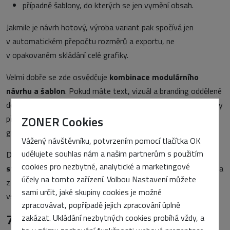
případně šablony, do kterých se jen vymění obsah.
Jakmile je návrh hotový, výroba variant pak spočívá jen
v automatickém přepočtu rozměrů a exportu, ne
v opakovaném skládání celé grafiky.
Velmi dobře se zde osvědčuje
kombinace modulárního
návrhu a šablon
. Pokud máte text, vizuál a branding oddělené
do samostatných bloků, lze je při změně formátu automaticky
přizpůsobit a pouze doladit pozice – bez zásahu do samotné
ZONER Cookies
grafické koncepce.
Vážený návštěvníku, potvrzením pomocí tlačítka OK
udělujete souhlas nám a našim partnerům s použitím
Díky tomu může mít tým připravené například
tři až pět
cookies pro nezbytné, analytické a marketingové
standardních formátů
(web, e-mail, feed, vertikála, stories) a
účely na tomto zařízení. Volbou Nastavení můžete
z jednoho návrhu je během několika minut vygenerovat pro
sami určit, jaké skupiny cookies je možné
všechny kanály.
zpracovávat, popřípadě jejich zpracování úplně
7)
Kontrola čitelnosti na malém
zakázat. Ukládání nezbytných cookies probíhá vždy, a