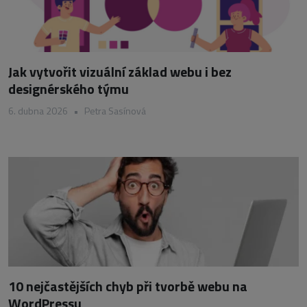
Jak vytvořit vizuální základ webu i bez
designérského týmu
6. dubna 2026
•
Petra Sasínová
10 nejčastějších chyb při tvorbě webu na
WordPressu