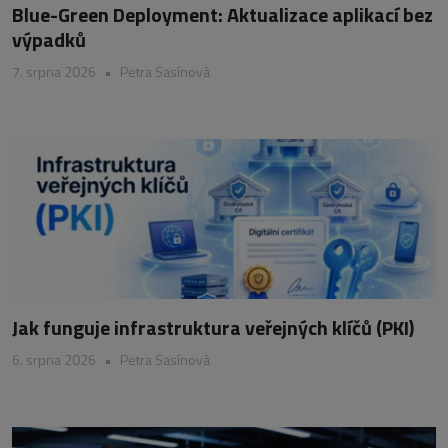
Blue-Green Deployment: Aktualizace aplikací bez
výpadků
7. srpna 2026
•
Petra Sasínová
Jak funguje infrastruktura veřejných klíčů (PKI)
6. srpna 2026
•
Petra Sasínová