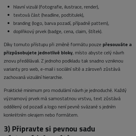
hlavní vizuál (fotografie, ilustrace, render),
textová část (headline, podtitulek),
branding (logo, barva pozadí, případně pattern),
doplňkový prvek (badge, cena, claim, štítek).
Díky tomuto přístupu při změně formátu pouze
přesouváte a
přizpůsobujete jednotlivé bloky
, místo abyste celý návrh
znovu předělávali. Z jednoho podkladu tak snadno vzniknou
varianty pro web, e-mail i sociální sítě a zároveň zůstává
zachovaná vizuální hierarchie.
Praktické minimum pro modulární návrh je jednoduché. Každý
významový prvek má samostatnou vrstvu, text zůstává
oddělený od pozadí a logo není pevně svázané s jedním
konkrétním okrajem nebo formátem.
3)
Připravte si pevnou sadu