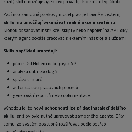
každý skill umožňuje agentovi provádět konkrétní typ úkolu.
Zatímco samotný jazykový model pracuje hlavně s textem,
skills mu umožňují
vykonávat reálné akce v systému
.
Mohou obsahovat instrukce, skripty nebo napojení na API, díky
kterým agent dokáže pracovat s externími nástroji a službami.
Skills například umožňují:
práci s GitHubem nebo jiným API
analýzu dat nebo logů
správu e-mailů
automatizaci pracovních procesů
generování reportů nebo dokumentace.
Výhodou je, že
nové schopnosti lze přidat instalací dalšího
skillu
, aniž by bylo nutné upravovat samotného agenta. Díky
tomu lze systém postupně rozšiřovat podle potřeb
konkrétního projektu.