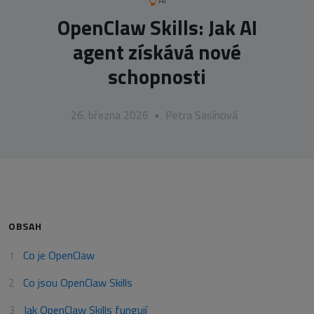
AI
OpenClaw Skills: Jak AI
agent získává nové
schopnosti
26. března 2026
•
Petra Sasínová
OBSAH
Co je OpenClaw
Co jsou OpenClaw Skills
Jak OpenClaw Skills fungují