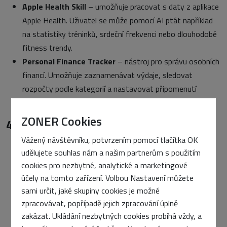
Apple Health Skill
– umožňuje pracovat s daty z aplikace
Apple Health. Uživatel se může pomocí AI ptát například
na statistiky tréninků, srdeční frekvenci nebo dlouhodobé
fitness trendy.
Personal Finance Tracker
– nástroj pro správu osobních
financí. Umožňuje zaznamenávat výdaje, sledovat
rozpočty podle kategorií a nastavovat připomenutí
pravidelných plateb.
ZONER Cookies
4) Vyhledávání a výzkum
Vážený návštěvníku, potvrzením pomocí tlačítka OK
Tavily Web Search
– nástroj pro webové vyhledávání
udělujete souhlas nám a našim partnerům s použitím
optimalizované pro AI agenty. Vrací stručné a relevantní
cookies pro nezbytné, analytické a marketingové
výsledky vhodné pro další zpracování.
účely na tomto zařízení. Volbou Nastavení můžete
Academic Deep Research
– skill určený pro
sami určit, jaké skupiny cookies je možné
systematický výzkum. Provádí vícekrokovou analýzu
zpracovávat, popřípadě jejich zpracování úplně
tématu, pracuje s citacemi a strukturovanou metodikou
zakázat. Ukládání nezbytných cookies probíhá vždy, a
podobnou akademickému výzkumu.