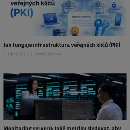
Jak funguje infrastruktura veřejných klíčů (PKI)
6. srpna 2026
•
Petra Sasínová
Monitoring serverů: Jaké metriky sledovat, aby