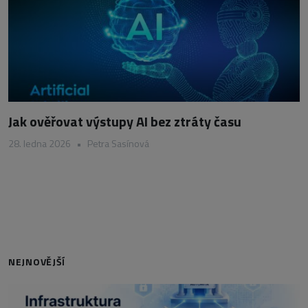
Jak ověřovat výstupy AI bez ztráty času
28. ledna 2026
•
Petra Sasínová
NEJNOVĚJŠÍ