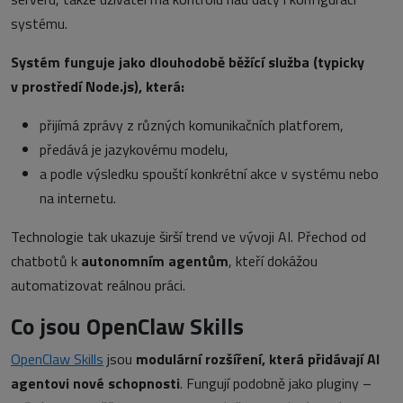
systému.
Systém funguje jako dlouhodobě běžící služba (typicky
v prostředí Node.js), která:
přijímá zprávy z různých komunikačních platforem,
předává je jazykovému modelu,
a podle výsledku spouští konkrétní akce v systému nebo
na internetu.
Technologie tak ukazuje širší trend ve vývoji AI. Přechod od
chatbotů k
autonomním agentům
, kteří dokážou
automatizovat reálnou práci.
Co jsou OpenClaw Skills
OpenClaw Skills
jsou
modulární rozšíření, která přidávají AI
agentovi nové schopnosti
. Fungují podobně jako pluginy –