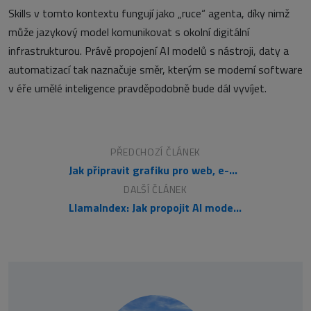
Skills v tomto kontextu fungují jako „ruce“ agenta, díky nimž
může jazykový model komunikovat s okolní digitální
infrastrukturou. Právě propojení AI modelů s nástroji, daty a
automatizací tak naznačuje směr, kterým se moderní software
v éře umělé inteligence pravděpodobně bude dál vyvíjet.
PŘEDCHOZÍ ČLÁNEK
Jak připravit grafiku pro web, e-mail i sociální sítě z jednoho zdroje
DALŠÍ ČLÁNEK
LlamaIndex: Jak propojit AI modely s vlastními daty