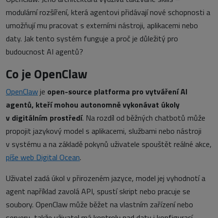
modulární rozšíření, která agentovi přidávají nové schopnosti a
umožňují mu pracovat s externími nástroji, aplikacemi nebo
daty. Jak tento systém funguje a proč je důležitý pro
budoucnost AI agentů?
Co je OpenClaw
OpenClaw
je
open-source platforma pro vytváření AI
agentů, kteří mohou autonomně vykonávat úkoly
v digitálním prostředí
. Na rozdíl od běžných chatbotů může
propojit jazykový model s aplikacemi, službami nebo nástroji
v systému a na základě pokynů uživatele spouštět reálné akce,
píše web Digital Ocean
.
Uživatel zadá úkol v přirozeném jazyce, model jej vyhodnotí a
agent například zavolá API, spustí skript nebo pracuje se
soubory. OpenClaw může běžet na vlastním zařízení nebo
serveru, takže uživatel má kontrolu nad daty i konfigurací