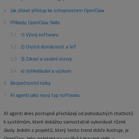
Jak získat přístup ke schopnostem OpenClaw
Příklady OpenClaw Skills
1) Vývoj softwaru
2) Chytrá domácnost a IoT
3) Zdraví a osobní rozvoj
4) Vyhledávání a výzkum
Bezpečnostní rizika
AI agenti jako nový typ softwaru
AI agenti dnes postupně přecházejí od jednoduchých chatbotů
k systémům, které dokážou samostatně vykonávat různé
úkoly. Jedním z projektů, který tento trend dobře ilustruje, je
OpenClaw. Jeho architektura využívá takzvané skills –