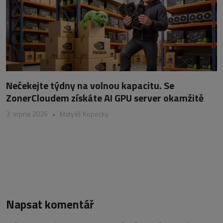
Nečekejte týdny na volnou kapacitu. Se
ZonerCloudem získáte AI GPU server okamžitě
3. srpna 2026
•
Matyáš Kopecký
Napsat komentář