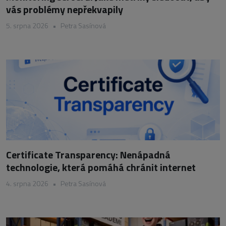
vás problémy nepřekvapily
5. srpna 2026
•
Petra Sasínová
Certificate Transparency: Nenápadná
technologie, která pomáhá chránit internet
4. srpna 2026
•
Petra Sasínová