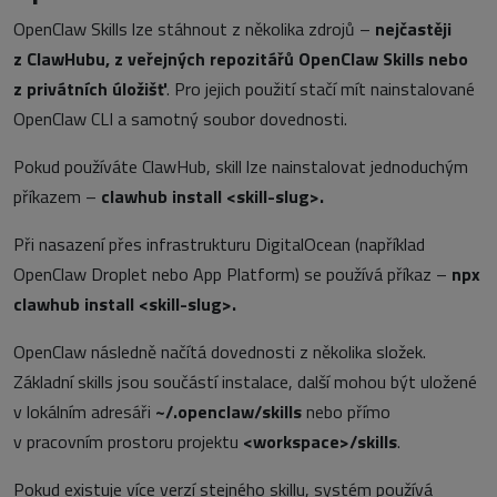
OpenClaw Skills lze stáhnout z několika zdrojů –
nejčastěji
z ClawHubu, z veřejných repozitářů OpenClaw Skills nebo
z privátních úložišť
. Pro jejich použití stačí mít nainstalované
OpenClaw CLI a samotný soubor dovednosti.
Pokud používáte ClawHub, skill lze nainstalovat jednoduchým
příkazem –
clawhub install <skill-slug>.
Při nasazení přes infrastrukturu DigitalOcean (například
OpenClaw Droplet nebo App Platform) se používá příkaz –
npx
clawhub install <skill-slug>.
OpenClaw následně načítá dovednosti z několika složek.
Základní skills jsou součástí instalace, další mohou být uložené
v lokálním adresáři
~/.openclaw/skills
nebo přímo
v pracovním prostoru projektu
<workspace>/skills
.
Pokud existuje více verzí stejného skillu, systém používá