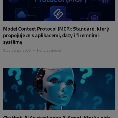
Model Context Protocol (MCP): Standard, který
propojuje AI s aplikacemi, daty i firemními
systémy
9. července 2026
•
Petra Sasínová
Chatbot, AI Asistent nebo AI Agent: Který z nich