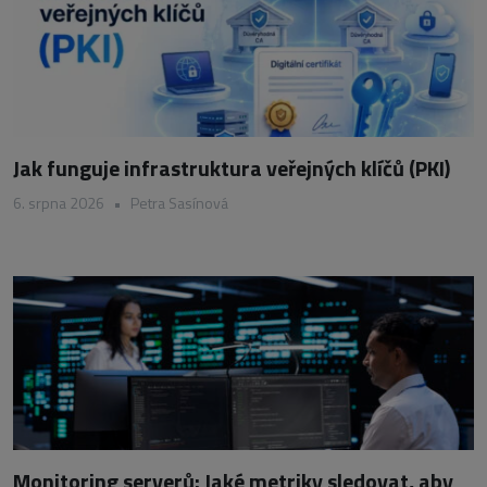
Jak funguje infrastruktura veřejných klíčů (PKI)
6. srpna 2026
•
Petra Sasínová
Monitoring serverů: Jaké metriky sledovat, aby