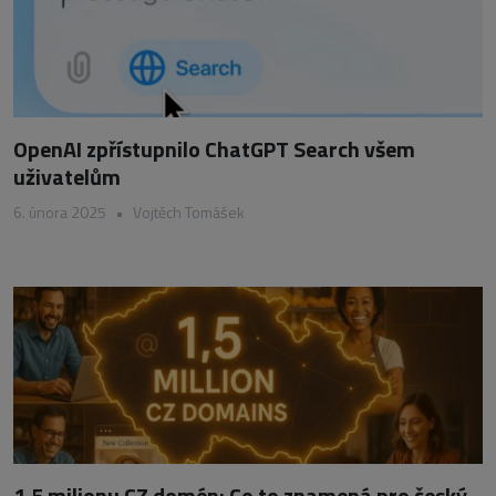
OpenAI zpřístupnilo ChatGPT Search všem
uživatelům
6. února 2025
•
Vojtěch Tomášek
1,5 milionu CZ domén: Co to znamená pro český