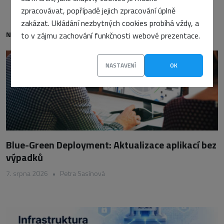
zpracovávat, popřípadě jejich zpracování úplně
zakázat. Ukládání nezbytných cookies probíhá vždy, a
NEJNOVĚJŠÍ
to v zájmu zachování funkčnosti webové prezentace.
NASTAVENÍ
OK
Blue-Green Deployment: Aktualizace aplikací bez
výpadků
7. srpna 2026
•
Petra Sasínová