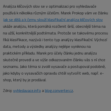
Analýza klíčových slov se v optimalizaci pro vyhledavače
používá k několika různým účelům. Marek Prokop vám ve článku
Jak se dělá a k čemu slouží klasifikační analýza klíčových slov
ukáže analýzu, která pomáhá rozčlenit širší, obecnější téma na
na užší, konkrétnější podtémata. Protože se takovému procesu
říká klasifikace, nazývá i tento typ analýzy klasifikační. Výchozí
data, metody a výsledky analýzy nejlépe vyniknou na
praktickém příkladu. Marek pro účely článku jednu analýzu
skutečně provedl a ve výše odkazovaném článku vás s ní chce
seznamu. Jako téma si zvolil vysavače a postupoval podobně,
jako kdyby o vysavačích opravdu chtěl vytvořit web, např. e-
shop, který by je prodával.
Zdroj:
vyhledavace.info
a
blog.converter.cz
.