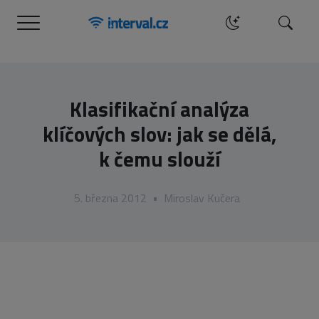
Menu
Hledat
Klasifikační analýza
klíčových slov: jak se dělá,
k čemu slouží
5. března 2012
•
Miroslav Kučera