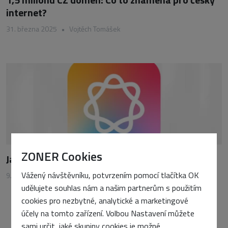
internet?
31. března 2025
•
Vojtěch Tomášek
ZONER Cookies
Jak využít AI potenciál svého Macu?
Vážený návštěvníku, potvrzením pomocí tlačítka OK
9. ledna 2025
•
Vojtěch Tomášek
udělujete souhlas nám a našim partnerům s použitím
cookies pro nezbytné, analytické a marketingové
účely na tomto zařízení. Volbou Nastavení můžete
sami určit, jaké skupiny cookies je možné