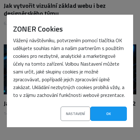
Jak vytvořit vizuální základ webu i bez
designérského týmu
6. dubna 2026
•
Petra Sasínová
ZONER Cookies
Vážený návštěvníku, potvrzením pomocí tlačítka OK
udělujete souhlas nám a našim partnerům s použitím
cookies pro nezbytné, analytické a marketingové
účely na tomto zařízení. Volbou Nastavení můžete
sami určit, jaké skupiny cookies je možné
zpracovávat, popřípadě jejich zpracování úplně
zakázat. Ukládání nezbytných cookies probíhá vždy, a
to v zájmu zachování funkčnosti webové prezentace.
Jak se chránit před podvody na internetu – část 2
14. října 2024
•
Jindřich Zechmeister
NASTAVENÍ
OK