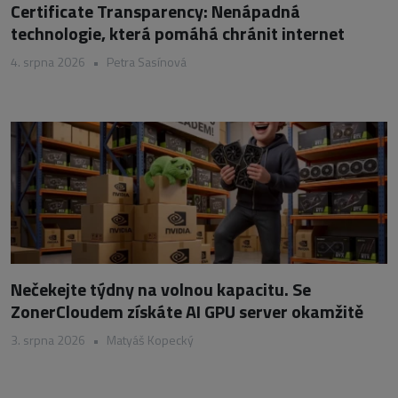
Certificate Transparency: Nenápadná
technologie, která pomáhá chránit internet
4. srpna 2026
•
Petra Sasínová
Nečekejte týdny na volnou kapacitu. Se
ZonerCloudem získáte AI GPU server okamžitě
3. srpna 2026
•
Matyáš Kopecký