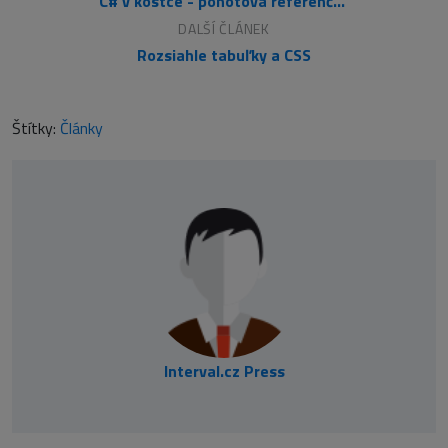
C# v kostce - pohotová referenční příručka pro .NET
DALŠÍ ČLÁNEK
Rozsiahle tabuľky a CSS
Štítky:
Články
Interval.cz Press