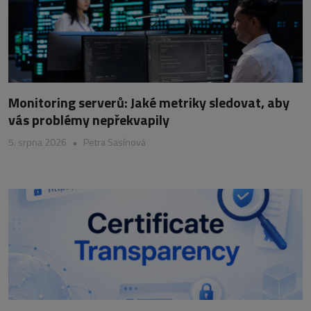
Monitoring serverů: Jaké metriky sledovat, aby
vás problémy nepřekvapily
5. srpna 2026
•
Petra Sasínová