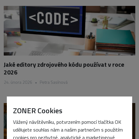
Jaké editory zdrojového kódu používat v roce
2026
24. února 2026
•
Petra Sasínová
ZONER Cookies
Vážený návštěvníku, potvrzením pomocí tlačítka OK
udělujete souhlas nám a našim partnerům s použitím
cookies pro nezbytné, analytické a marketingové