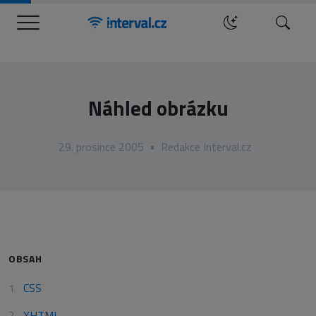
Menu
Hledat
Náhled obrázku
29. prosince 2005
•
Redakce Interval.cz
OBSAH
CSS
XHTML