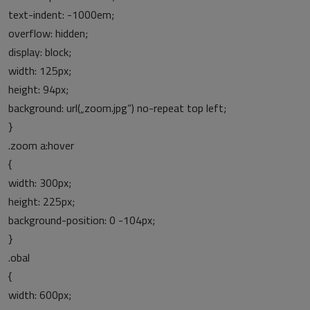
text-indent: -1000em;
overflow: hidden;
display: block;
width: 125px;
height: 94px;
background: url(„zoom.jpg“) no-repeat top left;
}
.zoom a:hover
{
width: 300px;
height: 225px;
background-position: 0 -104px;
}
.obal
{
width: 600px;