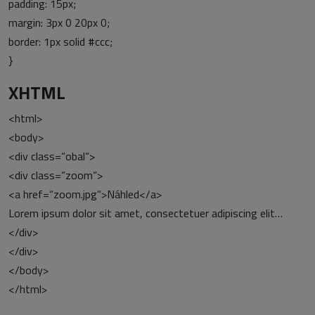
padding: 15px;
margin: 3px 0 20px 0;
border: 1px solid #ccc;
}
XHTML
<html>
<body>
<div class=“obal“>
<div class=“zoom“>
<a href=“zoom.jpg“>Náhled</a>
Lorem ipsum dolor sit amet, consectetuer adipiscing elit…
</div>
</div>
</body>
</html>