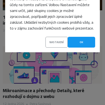
účely na tomto zařízení. Volbou Nastavení můžete
sami určit, jaké skupiny cookies je možné
1,5 milionu CZ domén: Co to znamená pro český
zpracovávat, popřípadě jejich zpracování úplně
internet?
zakázat. Ukládání nezbytných cookies probíhá vždy, a
to v zájmu zachování funkčnosti webové prezentace.
31. března 2025
•
Vojtěch Tomášek
NASTAVENÍ
OK
Mikroanimace a přechody: Detaily, které
rozhodují o dojmu z webu
12. ledna 2026
•
Petra Sasínová