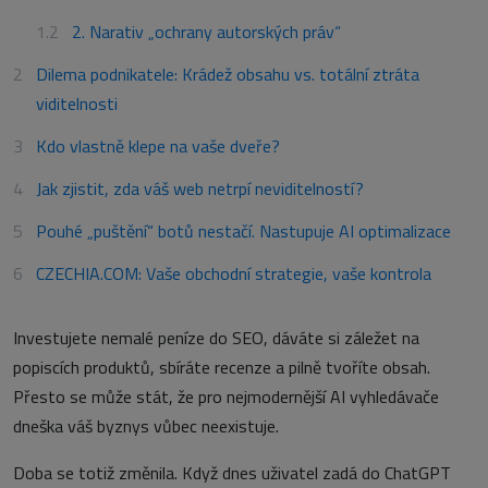
2. Narativ „ochrany autorských práv“
Dilema podnikatele: Krádež obsahu vs. totální ztráta
viditelnosti
Kdo vlastně klepe na vaše dveře?
Jak zjistit, zda váš web netrpí neviditelností?
Pouhé „puštění“ botů nestačí. Nastupuje AI optimalizace
CZECHIA.COM: Vaše obchodní strategie, vaše kontrola
Investujete nemalé peníze do SEO, dáváte si záležet na
popiscích produktů, sbíráte recenze a pilně tvoříte obsah.
Přesto se může stát, že pro nejmodernější AI vyhledávače
dneška váš byznys vůbec neexistuje.
Doba se totiž změnila. Když dnes uživatel zadá do ChatGPT