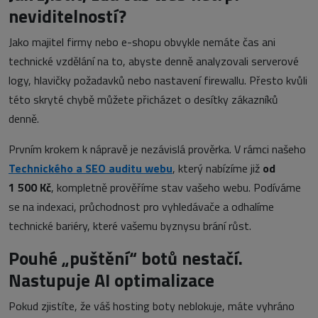
neviditelností?
Jako majitel firmy nebo e-shopu obvykle nemáte čas ani
technické vzdělání na to, abyste denně analyzovali serverové
logy, hlavičky požadavků nebo nastavení firewallu. Přesto kvůli
této skryté chybě můžete přicházet o desítky zákazníků
denně.
Prvním krokem k nápravě je nezávislá prověrka. V rámci našeho
Technického a SEO auditu webu
, který nabízíme již
od
1 500 Kč
, kompletně prověříme stav vašeho webu. Podíváme
se na indexaci, průchodnost pro vyhledávače a odhalíme
technické bariéry, které vašemu byznysu brání růst.
Pouhé „puštění“ botů nestačí.
Nastupuje AI optimalizace
Pokud zjistíte, že váš hosting boty neblokuje, máte vyhráno