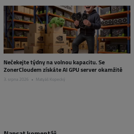
Nečekejte týdny na volnou kapacitu. Se
ZonerCloudem získáte AI GPU server okamžitě
3. srpna 2026
•
Matyáš Kopecký
Napsat komentář