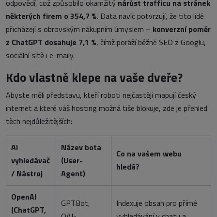
odpovědí, což způsobilo okamžitý
nárůst trafficu na stránek
některých firem o 354,7 %
. Data navíc potvrzují, že tito lidé
přicházejí s obrovským nákupním úmyslem –
konverzní poměr
z ChatGPT dosahuje 7,1 %
, čímž poráží běžné SEO z Googlu,
sociální sítě i e-maily.
Kdo vlastně klepe na vaše dveře?
Abyste měli představu, kteří roboti nejčastěji mapují český
internet a které váš hosting možná tiše blokuje, zde je přehled
těch nejdůležitějších:
AI
Název bota
Co na vašem webu
vyhledávač
(User-
hledá?
/ Nástroj
Agent)
OpenAI
GPTBot
,
Indexuje obsah pro přímé
(ChatGPT,
OAI-
vyhledávání v chatu a