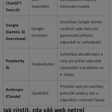
ChatGPT
SearchBot
trénování modelů.
Search)
Umožňuje Google Gemini
Google
Google-
využívat vaše data pro
(Gemini, AI
Extended
generování přímých
Overviews)
odpovědí ve vyhledávání.
Vyhledává aktuální data a
Perplexity
ceny pro přímé odpovědi
PerplexityBot
AI
uživatelům s prolinkem na
e-shopy.
Prochází web pro potřeby
Anthropic
ClaudeBot
pokročilé analýzy dat a
(Claude)
odpovědí v rozhraní Claude.
Jak zjistit, zda váš web netrpí