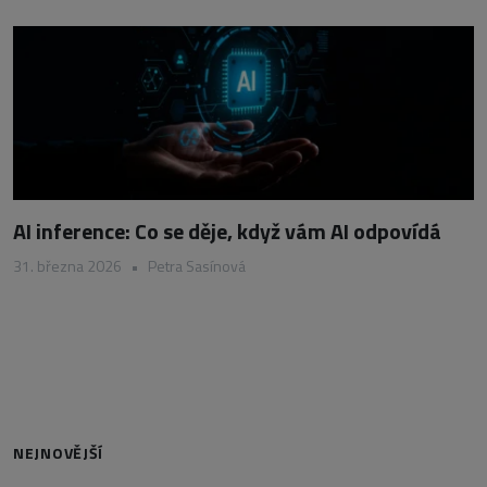
AI inference: Co se děje, když vám AI odpovídá
31. března 2026
•
Petra Sasínová
NEJNOVĚJŠÍ