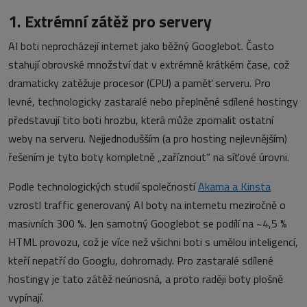
1. Extrémní zátěž pro servery
AI boti neprocházejí internet jako běžný Googlebot. Často
stahují obrovské množství dat v extrémně krátkém čase, což
dramaticky zatěžuje procesor (CPU) a paměť serveru. Pro
levné, technologicky zastaralé nebo přeplněné sdílené hostingy
představují tito boti hrozbu, která může zpomalit ostatní
weby na serveru. Nejjednodušším (a pro hosting nejlevnějším)
řešením je tyto boty kompletně „zaříznout“ na síťové úrovni.
Podle technologických studií společností
Akama a Kinsta
vzrostl traffic generovaný AI boty na internetu meziročně o
masivních 300 %. Jen samotný Googlebot se podílí na ~4,5 %
HTML provozu, což je více než všichni boti s umělou inteligencí,
kteří nepatří do Googlu, dohromady. Pro zastaralé sdílené
hostingy je tato zátěž neúnosná, a proto raději boty plošně
vypínají.