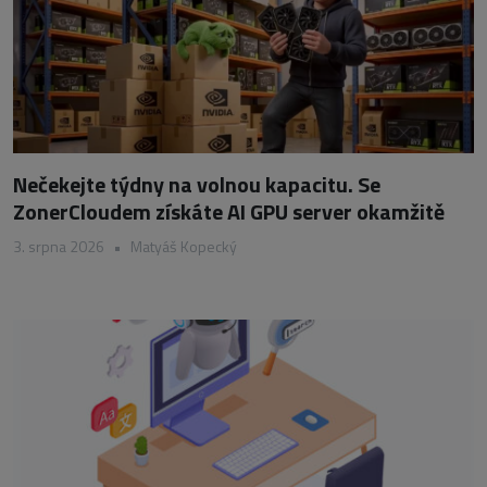
Nečekejte týdny na volnou kapacitu. Se
ZonerCloudem získáte AI GPU server okamžitě
3. srpna 2026
•
Matyáš Kopecký