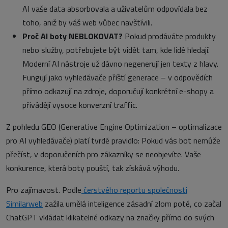
AI vaše data absorbovala a uživatelům odpovídala bez
toho, aniž by váš web vůbec navštívili.
Proč AI boty NEBLOKOVAT?
Pokud prodáváte produkty
nebo služby, potřebujete být vidět tam, kde lidé hledají.
Moderní AI nástroje už dávno negenerují jen texty z hlavy.
Fungují jako vyhledávače příští generace – v odpovědích
přímo odkazují na zdroje, doporučují konkrétní e-shopy a
přivádějí vysoce konverzní traffic.
Z pohledu GEO (Generative Engine Optimization – optimalizace
pro AI vyhledávače) platí tvrdé pravidlo: Pokud vás bot nemůže
přečíst, v doporučeních pro zákazníky se neobjevíte. Vaše
konkurence, která boty pouští, tak získává výhodu.
Pro zajímavost. Podle
čerstvého reportu společnosti
Similarweb
zažila umělá inteligence zásadní zlom poté, co začal
ChatGPT vkládat klikatelné odkazy na značky přímo do svých