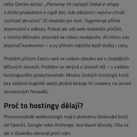
nebo Gemini dotaz:
„Porovnej mi nejlepší české e-shopy
s tímto produktem a najdi ten, kde zákazníci nejvíce chválí
rychlost doručení,“
AI neukáže jen text. Vygeneruje přímá
doporučení s odkazy. Pokud ale váš web nedokáže přečíst,
v tomto klíčovém srovnání se vůbec neobjevíte. AI místo vás
doporučí konkurenci – a vy přitom nabízíte lepší služby i ceny.
Problém přitom často není ve vašem obsahu ani v chybějících
klíčových slovech. Problém se skrývá o úroveň níž – u vašeho
hostingového poskytovatele. Mnoho českých hostingů totiž
bez vědomí majitelů webů plošně blokuje AI crawlery na úrovni
serverových firewallů.
Proč to hostingy dělají?
Provozovatelé webhostingů mají k plošnému blokování botů
od OpenAI, Google nebo Anthropic dva hlavní důvody. Oba se
ale v důsledku obracejí proti vám.