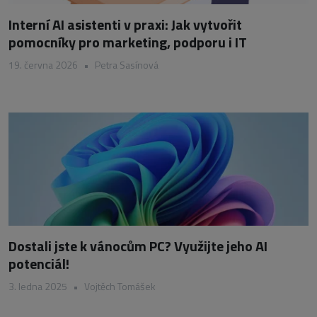
Interní AI asistenti v praxi: Jak vytvořit
pomocníky pro marketing, podporu i IT
19. června 2026
•
Petra Sasínová
Dostali jste k vánocům PC? Využijte jeho AI
potenciál!
3. ledna 2025
•
Vojtěch Tomášek