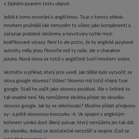
v žádném psaném textu objevit.
Ještě k tomu srovnání s angličtinou: Ta je v tomto ohledu
mnohem pružnější (ale nemyslím to vůbec jako kompliment) a
zařazuje podobné složeniny a novotvary rychle mezi
kodifikované výrazy. Není to ale proto, že by anglické jazykové
autority měly jinou filozofie než ty naše. Jde o charakter
jazyka. Nová slova se totiž v angličtině tvoří mnohem snáze.
Vezměte si příklad, který jste uvedl. Jak těžké bylo vytvořit ze
slova google sloveso? Vůbec! Sloveso má totiž stejný tvar:
google. Stačí ho začít jako sloveso používat. Ale v češtině to
tak snadné není. My nemůžeme zkrátka přidat do slovníku
sloveso google. Jak by se skloňovalo? Musíme přidat předponu
vy- a ještě slovesnou koncovku -it. Ve spojení s anglickým
kořenem vzniká dost šílený patvar, který nemůžete jen tak dát
do slovníku, dokud se dostatečně nerozšíří a neujme. (Což se