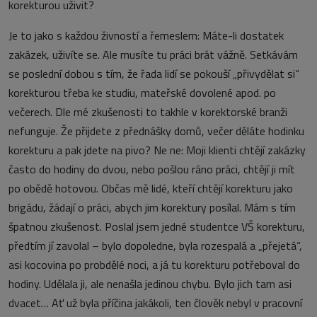
korekturou uživit?
Je to jako s každou živností a řemeslem: Máte-li dostatek
zakázek, uživíte se. Ale musíte tu práci brát vážně. Setkávám
se poslední dobou s tím, že řada lidí se pokouší „přivydělat si“
korekturou třeba ke studiu, mateřské dovolené apod. po
večerech. Dle mé zkušenosti to takhle v korektorské branži
nefunguje. Že přijdete z přednášky domů, večer děláte hodinku
korekturu a pak jdete na pivo? Ne ne: Moji klienti chtějí zakázky
často do hodiny do dvou, nebo pošlou ráno práci, chtějí ji mít
po obědě hotovou. Občas mě lidé, kteří chtějí korekturu jako
brigádu, žádají o práci, abych jim korektury posílal. Mám s tím
špatnou zkušenost. Poslal jsem jedné studentce VŠ korekturu,
předtím jí zavolal – bylo dopoledne, byla rozespalá a „přejetá“,
asi kocovina po probdělé noci, a já tu korekturu potřeboval do
hodiny. Udělala ji, ale nenašla jedinou chybu. Bylo jich tam asi
dvacet… Ať už byla příčina jakákoli, ten člověk nebyl v pracovní