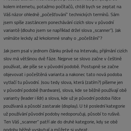
kolem internetu, potažmo počítačů, chtěl bych se zeptat na
Váš názor ohledně „počešťování“ technických termínů. Sám
jsem spíše zastáncem ponechávání cizích slov v původní
variantě (dlouho jsem se například držel slova „scanner“). Jak
vnímáte leckdy až krkolomné snahy o „počeštění“?
Jak jsem psal v jednom článku právě na Intervalu, přijímání cizích
slov má většinou dvě fáze. Nejprve se slovo začne v češtině
používat, ale píše se v původní podobě. Postupně se začne
objevovat i počeštěná varianta a nakonec tato nová podoba
vytlačí tu původní. Jsou tedy slova, která (zatím?) píšeme jen
v původní podobě (hardware), slova, kde se běžně používají obě
varianty (leader i lídr) a slova, kde už je původní podoba řídce
používaná a působí zastarale (display). U té poslední kategorie
už používání původní podoby nedoporučuji, působí to rušivě.
Ten Váš „scanner“ patří ale do druhé kategorie, kdy se obě
podoby běžně vyskytují a můžete si vybrat.