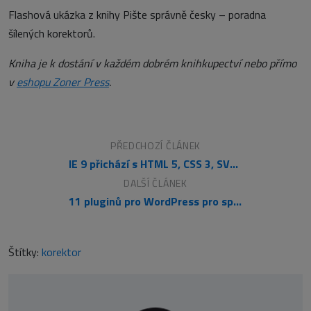
Flashová ukázka z knihy Pište správně česky – poradna
šílených korektorů.
Kniha je k dostání v každém dobrém knihkupectví nebo přímo
v
eshopu Zoner Press
.
PŘEDCHOZÍ ČLÁNEK
IE 9 přichází s HTML 5, CSS 3, SVG, rychlejším JavaScriptem...
DALŠÍ ČLÁNEK
11 pluginů pro WordPress pro správu reklamních kampaní
Štítky:
korektor