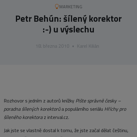
MARKETING
Petr Behún: šílený korektor
:-) u výslechu
18. března 2010
•
Karel Kilián
Rozhovor s jedním z autorů knížky
Pište správně česky –
poradna šílených korektorů
a populárního seriálu
Hříchy pro
šíleného korektora
z interval.cz.
Jak jste se vlastně dostal k tomu, že jste začal dělat češtinu,