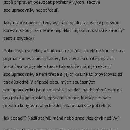
době připraven odevzdat potřebný výkon. Takové
spolupracovníky nepotřebuji.
Jakým způsobem si tedy vybíráte spolupracovníky pro svou
korektorskou praxi? Máte například nějaký „obzvláště záludný“
test s chytáky?
Pokud bych si někdy v budoucnu zakládal korektorskou firmu a
přijímal zaměstnance, takový test bych si určitě připravil.
V současnosti je ale situace taková, že mám jen externí
spolupracovníky a není třeba si jejich kvalifikaci prověřovat až
tak důsledně. V případě obou mých současných
spolupracovníků jsem se zkrátka spolehl na dobré reference a
pro jistotu jim poslal k opravení soubor, který jsem sám
předtím korigoval, abych viděl, zda odhalí vše potřebné.
Jak dopadli? Našli stejně, méně nebo snad více chyb než Vy?