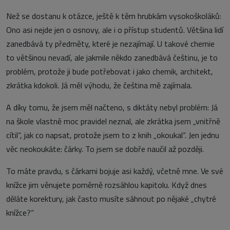
Než se dostanu k otázce, ještě k těm hrubkám vysokoškoláků:
Ono asi nejde jen o osnovy, ale i o přístup studentů. Většina lidí
zanedbává ty předměty, které je nezajímají. U takové chemie
to většinou nevadí, ale jakmile někdo zanedbává češtinu, je to
problém, protože ji bude potřebovat i jako chemik, architekt,
zkrátka kdokoli. Já měl výhodu, že čeština mě zajímala.
A díky tomu, že jsem měl načteno, s diktáty nebyl problém: Já
na škole vlastně moc pravidel neznal, ale zkrátka jsem „vnitřně
cítil“, jak co napsat, protože jsem to z knih „okoukal“. Jen jednu
věc neokoukáte: čárky. To jsem se dobře naučil až později.
To máte pravdu, s čárkami bojuje asi každý, včetně mne. Ve své
knížce jim věnujete poměrně rozsáhlou kapitolu. Když dnes
děláte korektury, jak často musíte sáhnout po nějaké „chytré
knížce?“