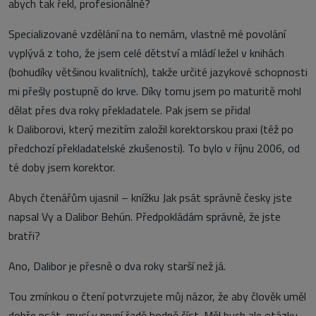
abych tak řekl, profesionálně?
Specializované vzdělání na to nemám, vlastně mé povolání
vyplývá z toho, že jsem celé dětství a mládí ležel v knihách
(bohudíky většinou kvalitních), takže určité jazykové schopnosti
mi přešly postupně do krve. Díky tomu jsem po maturitě mohl
dělat přes dva roky překladatele. Pak jsem se přidal
k Daliborovi, který mezitím založil korektorskou praxi (též po
předchozí překladatelské zkušenosti). To bylo v říjnu 2006, od
té doby jsem korektor.
Abych čtenářům ujasnil – knížku Jak psát správně česky jste
napsal Vy a Dalibor Behún. Předpokládám správně, že jste
bratři?
Ano, Dalibor je přesně o dva roky starší než já.
Tou zmínkou o čtení potvrzujete můj názor, že aby člověk uměl
dobře psát, musí v první řadě hodně číst. Měl bych ale otázku