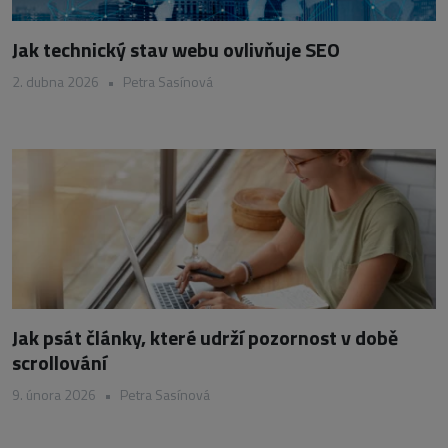
Jak technický stav webu ovlivňuje SEO
2. dubna 2026
•
Petra Sasínová
Jak psát články, které udrží pozornost v době
scrollování
9. února 2026
•
Petra Sasínová