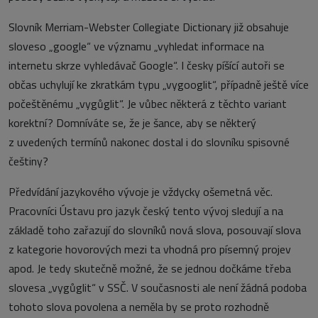
Slovník Merriam-Webster Collegiate Dictionary již obsahuje
sloveso „google“ ve významu „vyhledat informace na
internetu skrze vyhledávač Google“. I česky píšící autoři se
občas uchylují ke zkratkám typu „vygooglit“, případně ještě více
počeštěnému „vygůglit“. Je vůbec některá z těchto variant
korektní? Domníváte se, že je šance, aby se některý
z uvedených termínů nakonec dostal i do slovníku spisovné
češtiny?
Předvídání jazykového vývoje je vždycky ošemetná věc.
Pracovníci Ústavu pro jazyk český tento vývoj sledují a na
základě toho zařazují do slovníků nová slova, posouvají slova
z kategorie hovorových mezi ta vhodná pro písemný projev
apod. Je tedy skutečně možné, že se jednou dočkáme třeba
slovesa „vygůglit“ v SSČ. V současnosti ale není žádná podoba
tohoto slova povolena a neměla by se proto rozhodně