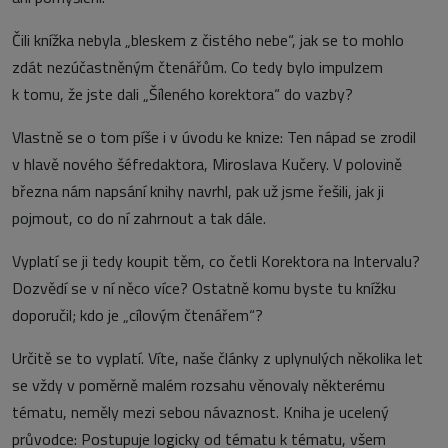
Čili knížka nebyla „bleskem z čistého nebe“, jak se to mohlo
zdát nezúčastněným čtenářům. Co tedy bylo impulzem
k tomu, že jste dali „Šíleného korektora“ do vazby?
Vlastně se o tom píše i v úvodu ke knize: Ten nápad se zrodil
v hlavě nového šéfredaktora, Miroslava Kučery. V polovině
března nám napsání knihy navrhl, pak už jsme řešili, jak ji
pojmout, co do ní zahrnout a tak dále.
Vyplatí se ji tedy koupit těm, co četli Korektora na Intervalu?
Dozvědí se v ní něco více? Ostatně komu byste tu knížku
doporučil; kdo je „cílovým čtenářem“?
Určitě se to vyplatí. Víte, naše články z uplynulých několika let
se vždy v poměrně malém rozsahu věnovaly některému
tématu, neměly mezi sebou návaznost. Kniha je ucelený
průvodce: Postupuje logicky od tématu k tématu, všem