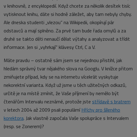
v knihovně, z encyklopedií. Když chcete za několik desítek tisíc
vytisknout knihu, dáte si hodně záležet, aby tam nebyly chyby.
Ale dneska studenti „vlezou“ na Wikipedii, okopírují pár
odstavců a mají splněno. Za prvé tam bude řada omylů a za
druhé se takto děti nenaučí dělat výtahy a analyzovat a třídit
informace. Jen si „vyhrkají“ klávesy Ctrl, C a V.
Máte pravdu – ostatně sám jsem se nejednou přistihl, jak
hledám správný tvar nějakého slova na Googlu. V knížce přitom
zmiňujete případ, kdy se na internetu vícekrát vyskytuje
nekorektní varianta. Když už jsme u těch užitečných odkazů,
určitě je na místě zmínit, že Vaše příjmení by nemělo být
čtenářům Intervalu neznámé, protože jste
střídavě s bratrem
v letech 2004 až 2009 psali populární
Hříchy pro šíleného
korektora
. Jak vlastně započala Vaše spolupráce s Intervalem
(resp. se Zonerem)?