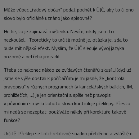
Může vůbec „řadový občan“ podat podnět k ÚJČ, aby to či ono
slovo bylo oficiálně uznáno jako spisovné?
He he, to je zajímavá myšlenka. Nevím, nikdy jsem to
nezkoušel… Teoreticky to určitě možné je, otázka je, zda to
bude mít nějaký efekt. Myslím, že ÚJČ sleduje vývoj jazyka
pozorně a netřeba jim radit.
Třeba to nakonec někdo ze zvídavých čtenářů zkusí…Když už
jsme se výše dostali k počítačům: je mi jasné, že „kontrola
pravopisu“ v různých programech (v kancelářských balících, IM,
prohlížečích, …) je jen orientační a spíše než pravopis
v původním smyslu tohoto slova kontroluje překlepy. Přesto
mi nedá se nezeptat: používáte někdy při korektuře takové
funkce?
Určitě. Překlep se totiž relativně snadno přehlédne a zvláště u