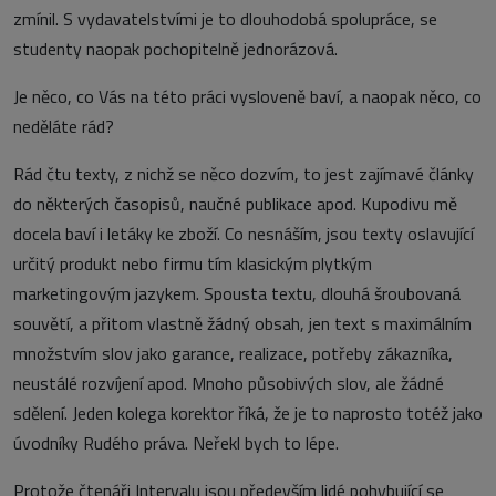
zmínil. S vydavatelstvími je to dlouhodobá spolupráce, se
studenty naopak pochopitelně jednorázová.
Je něco, co Vás na této práci vysloveně baví, a naopak něco, co
neděláte rád?
Rád čtu texty, z nichž se něco dozvím, to jest zajímavé články
do některých časopisů, naučné publikace apod. Kupodivu mě
docela baví i letáky ke zboží. Co nesnáším, jsou texty oslavující
určitý produkt nebo firmu tím klasickým plytkým
marketingovým jazykem. Spousta textu, dlouhá šroubovaná
souvětí, a přitom vlastně žádný obsah, jen text s maximálním
množstvím slov jako garance, realizace, potřeby zákazníka,
neustálé rozvíjení apod. Mnoho působivých slov, ale žádné
sdělení. Jeden kolega korektor říká, že je to naprosto totéž jako
úvodníky Rudého práva. Neřekl bych to lépe.
Protože čtenáři Intervalu jsou především lidé pohybující se