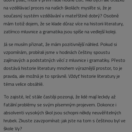
na vzdělávací proces na našich školách: myslíte si, že je
současný systém vzdělávání v mateřštině dobrý? Osobně
mám totiž dojem, že se klade důraz více na historii literatury,
zatímco mluvnice a gramatika jsou spíše na vedlejší koleji.
Já se musím přiznat, že mám pozitivnější náhled. Pokud si
vzpomínám, probírali jsme v hodinách češtiny spoustu
zajímavých a podstatných věcí z mluvnice i gramatiky. Přesto
dostává historie literatury mnohem výraznější prostor, to je
pravda, ale možná je to správně. Vždyť historie literatury je
téma velice obsáhlé.
To zajisté, leč stále častěji pozoruji, že lidé mají leckdy až
fatální problémy se svým písemným projevem. Dokonce i
absolventi vysokých škol jsou schopni někdy neuvěřitelných
hrubek. Zkuste zavzpomínat: jak jste na tom s češtinou byl ve
škole Vy?