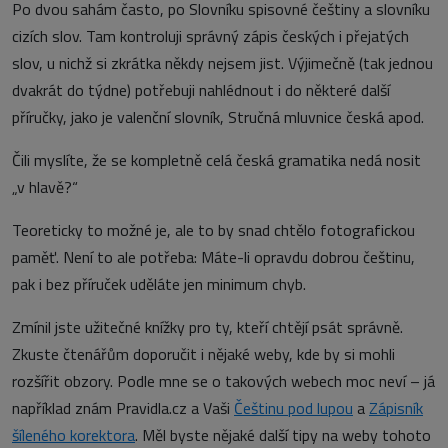
Po dvou sahám často, po Slovníku spisovné češtiny a slovníku
cizích slov. Tam kontroluji správný zápis českých i přejatých
slov, u nichž si zkrátka někdy nejsem jist. Výjimečně (tak jednou
dvakrát do týdne) potřebuji nahlédnout i do některé další
příručky, jako je valenční slovník, Stručná mluvnice česká apod.
Čili myslíte, že se kompletně celá česká gramatika nedá nosit
„v hlavě?“
Teoreticky to možné je, ale to by snad chtělo fotografickou
paměť. Není to ale potřeba: Máte-li opravdu dobrou češtinu,
pak i bez příruček uděláte jen minimum chyb.
Zmínil jste užitečné knížky pro ty, kteří chtějí psát správně.
Zkuste čtenářům doporučit i nějaké weby, kde by si mohli
rozšířit obzory. Podle mne se o takových webech moc neví – já
například znám Pravidla.cz a Vaši
Češtinu pod lupou
a
Zápisník
šíleného korektora
. Měl byste nějaké další tipy na weby tohoto