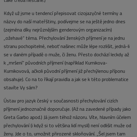
také třeba nestane.)
Když už jsme u tendencí přepisovat cizojazyčné termíny a
názvy do naší mateřštiny, podívejme se na ještě jedno dnes
(zejména díky nejrůznějším genderovým organizacím)
„ožehavé“ téma. Přechylování ženských příjmení je na jednu
stranu pochopitelné, neboť našinec může lépe rozlišit, jedná-li
se v daném případě o muže, či ženu. Přesto dochází leckdy až
k „mršení“ původních příjmení (například Kurnikova-
Kurnikovová, ačkoli původní příjmení již přechýlenou příponu
obsahuje). Co na to říkají pravidla a jak se k této problematice
stavíte Vy sám?
Ústav pro jazyk český v současnosti přechylování cizích
příjmení jednoznačně doporučuje. (Až na zavedené případy jako
Greta Garbo apod.) Já jsem téhož názoru. Víte, hlavním účelem
přechylování (i když si to většina lidí myslí) není odlišit muže od
ženy. Jde o to, umožnit přirozené skloňování. „Šel jsem tam