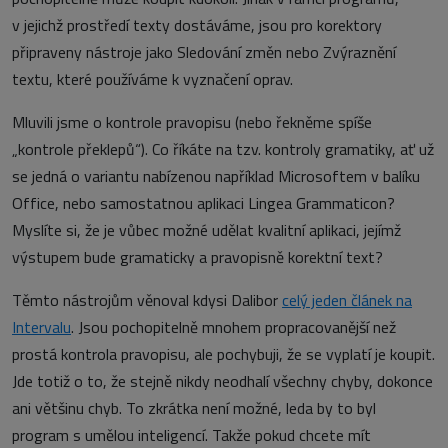
v jejichž prostředí texty dostáváme, jsou pro korektory
připraveny nástroje jako Sledování změn nebo Zvýraznění
textu, které používáme k vyznačení oprav.
Mluvili jsme o kontrole pravopisu (nebo řekněme spíše
„kontrole překlepů“). Co říkáte na tzv. kontroly gramatiky, ať už
se jedná o variantu nabízenou například Microsoftem v balíku
Office, nebo samostatnou aplikaci Lingea Grammaticon?
Myslíte si, že je vůbec možné udělat kvalitní aplikaci, jejímž
výstupem bude gramaticky a pravopisně korektní text?
Těmto nástrojům věnoval kdysi Dalibor
celý jeden článek na
Intervalu
. Jsou pochopitelně mnohem propracovanější než
prostá kontrola pravopisu, ale pochybuji, že se vyplatí je koupit.
Jde totiž o to, že stejně nikdy neodhalí všechny chyby, dokonce
ani většinu chyb. To zkrátka není možné, leda by to byl
program s umělou inteligencí. Takže pokud chcete mít