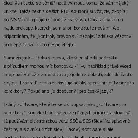
dlouhých textů se téměř nedá vyhnout tomu, že vám nějaký
unikne. Takže text z delších PDF souborů si vždycky zkopíruji
do MS Word a projdu si podtržená slova. Občas díky tomu
najdu překlepy, kterých jsem si při korektuře nevšiml. Ale
připomínám, že „kontroly pravopisu“ neobjeví zdaleka všechny
překlepy, takže na to nespoléhejte.
Samozřejmě – třeba slovesa, která ve shodě podmětu
s přísudkem mohou mít koncovku -i i -y, například právě Word
neopraví. Bohužel zrovna toto je jedna z oblastí, kde lidé často
chybují. Prozraďte mi ale: existuje nějaký speciální software pro
korektory? Pokud ano, je dostupný i pro český jazyk?
Jediný software, který by se dal popsat jako „software pro
korektory“ jsou elektronické verze různých příruček a slovníků.
Já používám elektronickou verzi SSČ a SCS (Slovníku spisovné
češtiny a slovníku cizích slov). Takový software si ale
pochopitelně může koupit kdokoli. Jinak v rámci programů,