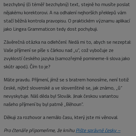
bezchybný (či téměř bezchybný) text, stejně ho musíte poslat
nějakému korektorovi. A na odhalení nejhorších překlepů vám
stačí běžná kontrola pravopisu. O praktickém významu aplikací
jako Lingea Grammaticon tedy dost pochybuji.
Závěrečná otázka na odlehčení: Nedá mi to, abych se nezeptal:
Vaše příjmení se píše s čárkou nad „u“, což vybočuje ze
zvyklostí českého jazyka (samozřejmě pomineme-li slova jako
skútr apod.). Čím to je?
Máte pravdu. Příjmení, jímž se s bratrem honosíme, není totiž
české, nýbrž slovenské a ve slovenštině se, jak známo, „ů“
nevyskytuje. Náš děda byl Slovák. Jinak českou variantou
našeho příjmení by byl patrně „Běhoun“.
Děkuji za rozhovor a nemálo času, který jste mi věnoval.
Pro čtenáře připomeňme, že knihu
Pište správně česky –