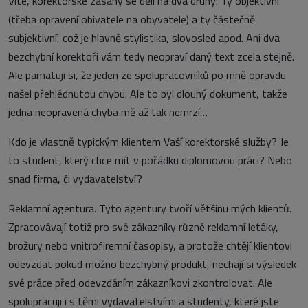
Víte, korektorské zásahy se dělí na dva druhy: Ty objektivní
(třeba opravení obivatele na obyvatele) a ty částečně
subjektivní, což je hlavně stylistika, slovosled apod. Ani dva
bezchybní korektoři vám tedy neopraví daný text zcela stejně.
Ale pamatuji si, že jeden ze spolupracovníků po mně opravdu
našel přehlédnutou chybu. Ale to byl dlouhý dokument, takže
jedna neopravená chyba mě až tak nemrzí…
Kdo je vlastně typickým klientem Vaší korektorské služby? Je
to student, který chce mít v pořádku diplomovou práci? Nebo
snad firma, či vydavatelství?
Reklamní agentura. Tyto agentury tvoří většinu mých klientů.
Zpracovávají totiž pro své zákazníky různé reklamní letáky,
brožury nebo vnitrofiremní časopisy, a protože chtějí klientovi
odevzdat pokud možno bezchybný produkt, nechají si výsledek
své práce před odevzdáním zákazníkovi zkontrolovat. Ale
spolupracuji i s těmi vydavatelstvími a studenty, které jste