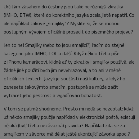
Určitým zásahem do češtiny jsou také nejrůznější zkratky
(IMHO, BTW), které do korektního jazyka zcela jistě nepatří. Co
ale například takové „smajlíky“? Myslíte si, že se mohou
postupným vývojem oficiálně prosadit do písemného projevu?
Jen to ne! Smajlíky (nebo to jsou smajlíci?) řadím do stejné
kategorie jako IMHO, LOL a další. Když někdo třeba píše
z iPhonu kamarádovi, klidně ať ty zkratky i smajlíky používá, ale
žádné jiné použití bych jim nevyhrazoval, a to ani v méně
oficiálních textech. Jazyk je součástí naší kultury, a když ho
zanesete takovýmto smetím, postupně se může začít
vytrácet jeho pestrost a vyjadřovací bohatost.
V tom se patrně shodneme. Přesto mi nedá se nezeptat: když
už někdo smajlíky použije například v elektronické poště, existují
nějaká (byť třeba nezávazná) pravidla? Například zda se za
smajlíkem v závorce má dělat ještě ukončující závorka apod.?