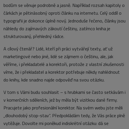
bodům se věnuje podrobně a jasně. Například rozsah kapitoly o
čárkách je pětinásobný oproti článku na internetu. Celý oddíl o
typografii je dokonce úplně nový. Jednoduše řečeno, články jsou
náhledy do zajímavých zákoutí češtiny, zatímco kniha je
strukturovaný, přehledný rádce.
A cílový čtenář? Lidé, kteří při práci vytvářejí texty, ať už
marketingové nebo jiné, lidé se zájmem o češtinu, ale, jak
věříme, i překladatelé a korektoři, protože z vlastní zkušenosti
víme, že i překladatel a korektor potřebuje někdy nahlédnout
do knihy, kde snadno najde odpověď na svou otázku.
V tom s Vámi budu souhlasit – s hrubkami se často setkávám i
v komerčních sděleních, jež by měla být vizitkou dané firmy.
Pracujete jako profesionální korektor. Na svém webu jste měli
„dlouhodobý stop-stav“. Předpokládám tedy, že Vás práce plně
vytěžuje. Dovolte mi poněkud indiskrétní otázku: dá se