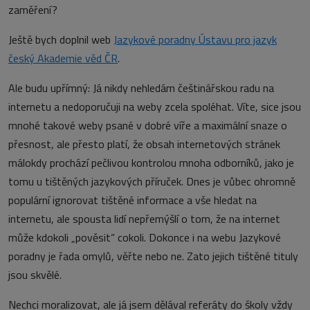
zaměření?
Ještě bych doplnil web
Jazykové poradny Ústavu pro jazyk
český Akademie věd ČR
.
Ale budu upřímný: Já nikdy nehledám češtinářskou radu na
internetu a nedoporučuji na weby zcela spoléhat. Víte, sice jsou
mnohé takové weby psané v dobré víře a maximální snaze o
přesnost, ale přesto platí, že obsah internetových stránek
málokdy prochází pečlivou kontrolou mnoha odborníků, jako je
tomu u tištěných jazykových příruček. Dnes je vůbec ohromně
populární ignorovat tištěné informace a vše hledat na
internetu, ale spousta lidí nepřemýšlí o tom, že na internet
může kdokoli „pověsit“ cokoli. Dokonce i na webu Jazykové
poradny je řada omylů, věřte nebo ne. Zato jejich tištěné tituly
jsou skvělé.
Nechci moralizovat, ale já jsem dělával referáty do školy vždy