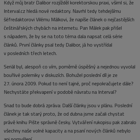
Když můj bratr Dalibor rozjížděl korektorskou praxi, všiml si, že
Interval.cz hledá nové redaktory. Navrhl tedy tehdejšímu
šéfredaktorovi Vilému Málkovi, že napíše článek o nejčastějších
češtinářských chybách na internetu. Pan Málek pak přišel
s nápadem, že by se na toto téma dala napsat celá série
článků. První články psal tedy Dalibor, já ho vystřídal
v posledních třech letech.
Seriál byl, alespoň co vím, poměrně úspěšný a nejednou vyvolal
bouřlivé polemiky v diskuzích. Bohužel poslední díl je ze
27. února 2009. Pokud to není tajné, proč nepokračujete dále?
Nechystáte překvapení v podobě návratu na Interval?
Snad to bude dobrá zpráva: Další články jsou v plánu. Poslední
článek je tak starý proto, že od dubna jsme začali chystat
právě knihu Pište správně česky. Vytváření rukopisu pak zabralo
všechny naše volné kapacity a na psaní nových článků nebylo
ani pomyšlení.