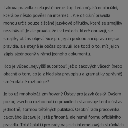
Taková pravidla zcela jistě neexistují. Leda nějaká neoficiální,
která by někdo pověsil na internet… Ale oficiální pravidla
mohou určit pouze tištěné jazykové příručky, které se smajlíky
nezabývají. Je ale pravda, že i v textech, které opravuji, se
smajlíky občas objeví. Sice pro jejich podobu ani úpravu nejsou
pravidla, ale stejně je občas opravuji. Jde totiž o to, mít jejich
zápis sjednocený v rámci jednoho dokumentu.
Kdo je vůbec „nejvyšší autoritou“, jež o takových věcech (nebo
obecně o tom, co je z hlediska pravopisu a gramatiky správné)
směrodatně rozhoduje?
Je to už mnohokrát zmiňovaný Ústav pro jazyk český. Ovšem
pozor, všechna rozhodnutí o pravidlech stanovuje tento ústav
jednotně, formou tištěných publikací. Osobní rada pracovníka
takového ústavu je jistě přínosná, ale nemá formu oficiálního
pravidla. Totéž platí i pro rady na jejich internetových stránkách.