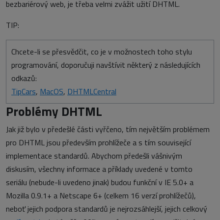
bezbariérový web, je třeba velmi zvážit užití DHTML.
TIP:
Chcete-li se přesvědčit, co je v možnostech toho stylu
programování, doporučuji navštívit některý z následujících
odkazů:
TipCars
,
MacOS
,
DHTMLCentral
Problémy DHTML
Jak již bylo v předešlé části vyřčeno, tím největším problémem
pro DHTML jsou především prohlížeče a s tím související
implementace standardů. Abychom předešli vášnivým
diskusím, všechny informace a příklady uvedené v tomto
seriálu (nebude-li uvedeno jinak) budou funkční v IE 5.0+ a
Mozilla 0.9.1+ a Netscape 6+ (celkem 16 verzí prohlížečů),
neboť jejich podpora standardů je nejrozsáhlejší, jejich celkový