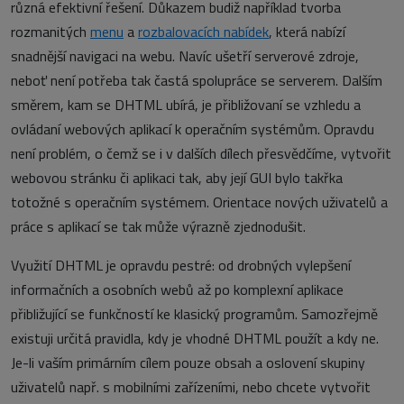
různá efektivní řešení. Důkazem budiž například tvorba
rozmanitých
menu
a
rozbalovacích nabídek
, která nabízí
snadnější navigaci na webu. Navíc ušetří serverové zdroje,
neboť není potřeba tak častá spolupráce se serverem. Dalším
směrem, kam se DHTML ubírá, je přibližovaní se vzhledu a
ovládaní webových aplikací k operačním systémům. Opravdu
není problém, o čemž se i v dalších dílech přesvědčíme, vytvořit
webovou stránku či aplikaci tak, aby její GUI bylo takřka
totožné s operačním systémem. Orientace nových uživatelů a
práce s aplikací se tak může výrazně zjednodušit.
Využití DHTML je opravdu pestré: od drobných vylepšení
informačních a osobních webů až po komplexní aplikace
přibližující se funkčností ke klasický programům. Samozřejmě
existuji určitá pravidla, kdy je vhodné DHTML použít a kdy ne.
Je-li vaším primárním cílem pouze obsah a oslovení skupiny
uživatelů např. s mobilními zařízeními, nebo chcete vytvořit