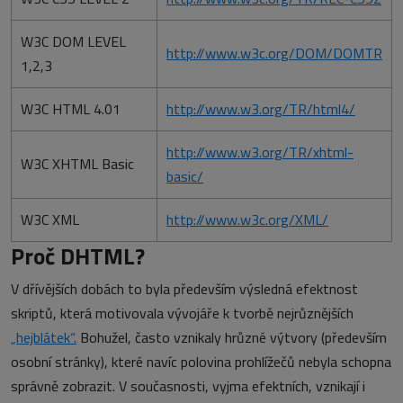
W3C DOM LEVEL
http://www.w3c.org/DOM/DOMTR
1,2,3
W3C HTML 4.01
http://www.w3.org/TR/html4/
http://www.w3.org/TR/xhtml-
W3C XHTML Basic
basic/
W3C XML
http://www.w3c.org/XML/
Proč DHTML?
V dřívějších dobách to byla především výsledná efektnost
skriptů, která motivovala vývojáře k tvorbě nejrůznějších
„hejblátek“.
Bohužel, často vznikaly hrůzné výtvory (především
osobní stránky), které navíc polovina prohlížečů nebyla schopna
správně zobrazit. V současnosti, vyjma efektních, vznikají i