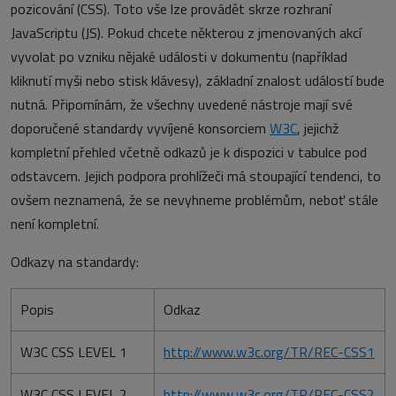
pozicování (CSS). Toto vše lze provádět skrze rozhraní
JavaScriptu (JS). Pokud chcete některou z jmenovaných akcí
vyvolat po vzniku nějaké události v dokumentu (například
kliknutí myši nebo stisk klávesy), základní znalost událostí bude
nutná. Připomínám, že všechny uvedené nástroje mají své
doporučené standardy vyvíjené konsorciem
W3C
, jejichž
kompletní přehled včetně odkazů je k dispozici v tabulce pod
odstavcem. Jejich podpora prohlížeči má stoupající tendenci, to
ovšem neznamená, že se nevyhneme problémům, neboť stále
není kompletní.
Odkazy na standardy:
Popis
Odkaz
W3C CSS LEVEL 1
http://www.w3c.org/TR/REC-CSS1
W3C CSS LEVEL 2
http://www.w3c.org/TR/REC-CSS2