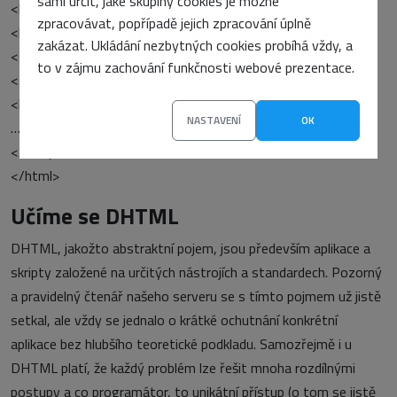
sami určit, jaké skupiny cookies je možné
<html>
zpracovávat, popřípadě jejich zpracování úplně
<head>
zakázat. Ukládání nezbytných cookies probíhá vždy, a
<script src=“sniffer.js“></script>
to v zájmu zachování funkčnosti webové prezentace.
</head>
<body>
NASTAVENÍ
OK
…
</body>
</html>
Učíme se DHTML
DHTML, jakožto abstraktní pojem, jsou především aplikace a
skripty založené na určitých nástrojích a standardech. Pozorný
a pravidelný čtenář našeho serveru se s tímto pojmem už jistě
setkal, ale vždy se jednalo o krátké ochutnání konkrétní
aplikace bez hlubšího teoretické podkladu. Samozřejmě i u
DHTML platí, že každý problém lze řešit mnoha rozdílnými
postupy a co programátor, to unikátní přístup (o tom se jistě