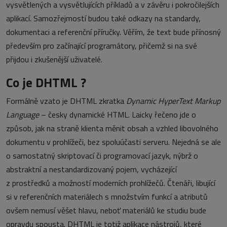
vysvětlených a vysvětlujících příkladů a v závěru i pokročilejších
aplikací. Samozřejmostí budou také odkazy na standardy,
dokumentaci a referenční příručky. Věřím, že text bude přínosný
především pro začínající programátory, přičemž si na své
přijdou i zkušenější uživatelé.
Co je DHTML ?
Formálně vzato je DHTML zkratka
Dynamic HyperText Markup
Language
– česky dynamické HTML. Laicky řečeno jde o
způsob, jak na straně klienta měnit obsah a vzhled libovolného
dokumentu v prohlížeči, bez spoluúčasti serveru. Nejedná se ale
o samostatný skriptovací či programovací jazyk, nýbrž o
abstraktní a nestandardizovaný pojem, vycházející
z prostředků a možností moderních prohlížečů. Čtenáři, libující
si v referenčních materiálech s množstvím funkcí a atributů
ovšem nemusí věšet hlavu, neboť materiálů ke studiu bude
opravdu spousta. DHTML je totiž aplikace nástrojů, které