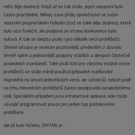
míře děje dodnes). Když už se tak stalo, jejich nasazení bylo
často prachbídné. Někdy zase přišly společnosti se svým
vlastním proprietálním řešením (což se také děje dodnes), které
bylo sice funkční, ale podpora ze strany konkurence byla
nulová. A tak se skripty psaly i pro několik verzí prohlížečů.
Dnešní situace je veskrze pozitivnější, především z důvodu
téměř úplné a jednotnější podpory starších a alespoň částečně
posledních standardů. Také psát kód pro všechny možné verze
prohlížečů se stále méně používá (případné rozlišování
neprobíhá na úrovni jednotlivých verzí, ale výrobců), neboť podíl
na trhu minoritních prohlížečů často neodpovídá vynaloženému
úsilí. Speciálním případem jsou intranetové aplikace, kde může
vývojář programovat pouze pro jeden typ podnikového
prohlížeče.
Jak již bylo řečeno, DHTML je :