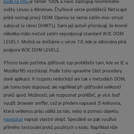
podíl na trhu
je téměř 100% a navíc zastupují nesmiřitelné
světy Linuxu a Windows. Čtyřkové verze prohlížečů Netscape
ještě neznají pravý DOM. Operou se nemá zatím moc smysl
zabývat (v rámci DHMTL). Sami její autoři přiznávají, že kromě
několika málo metod zatím nepodporují standard W3C DOM
LEVEL1. Možná se dočkáme u verze 7.0, kde je slibována plná
podpora W3C DOM LEVEL2.
Přesto bude potřeba zjišťovat typ prohlížeče tam, kde se IE a
Mozilla/NS rozcházejí. Podle toho upravíme část procedury
dané aplikace. K rozporu nedochází ani tak v metodách DOM,
jak tomu bylo doposud, ale například při zjišťování velikostí
prvků apod. Možností, jak rozpoznat prohlížeč, je více: buď
využít
browser sniffer
, což je předem napsaná JS knihovna,
která veškerou práci udělá za nás, nebo si pomoci objektu
navigator
napsat vlastní skript. Speciálně se pak využívá
přímého testování prvků použitých v kódu. Například níže