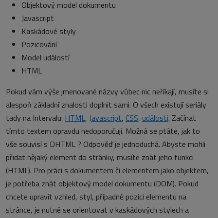
Objektový model dokumentu
Javascript
Kaskádové styly
Pozicování
Model událostí
HTML
Pokud vám výše jmenované názvy vůbec nic neříkají, musíte si
alespoň základní znalosti doplnit sami. O všech existují seriály
tady na Intervalu:
HTML
,
Javascript
,
CSS
,
události
. Začínat
tímto textem opravdu nedoporučuji. Možná se ptáte, jak to
vše souvisí s DHTML ? Odpověď je jednoduchá. Abyste mohli
přidat nějaký element do stránky, musíte znát jeho funkci
(HTML). Pro práci s dokumentem či elementem jako objektem,
je potřeba znát objektový model dokumentu (DOM). Pokud
chcete upravit vzhled, styl, případně pozici elementu na
stránce, je nutné se orientovat v kaskádových stylech a