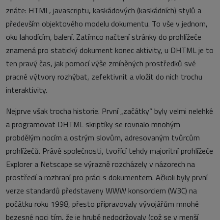
znáte: HTML, javascriptu, kaskádových (kaskádních) stylů a
především objektového modelu dokumentu. To vše v jednom,
oku lahodícím, balení. Zatímco načtení stránky do prohlížeče
znamená pro statický dokument konec aktivity, u DHTML je to
ten pravý čas, jak pomocí výše zmíněných prostředků své
pracné výtvory rozhýbat, zefektivnit a vložit do nich trochu
interaktivity.
Nejprve však trocha historie. První „začátky“ byly velmi nelehké
a programovat DHTML skriptíky se rovnalo mnohým
probdělým nocím a ostrým slovům, adresovaným tvůrcům
prohlížečů. Právě společnosti, tvořící tehdy majoritní prohlížeče
Explorer a Netscape se výrazně rozcházely v názorech na
prostředí a rozhraní pro práci s dokumentem. Ačkoli byly první
verze standardů představeny WWW konsorciem (W3C) na
počátku roku 1998, přesto připravovaly vývojářům mnohé
bezesné noci tím, že je hrubě nedodržovaly (což se v menší