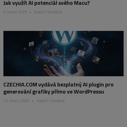
Jak využít AI potenciál svého Macu?
9. ledna 2025
•
Vojtěch Tomášek
CZECHIA.COM vydává bezplatný AI plugin pro
generování grafiky přímo ve WordPressu
16. února 2026
•
Vojtěch Tomášek