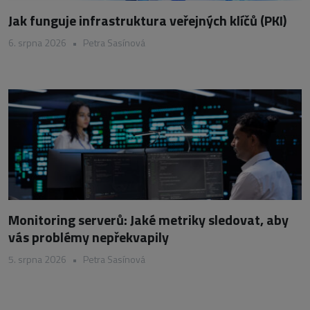
Jak funguje infrastruktura veřejných klíčů (PKI)
6. srpna 2026
•
Petra Sasínová
Monitoring serverů: Jaké metriky sledovat, aby
vás problémy nepřekvapily
5. srpna 2026
•
Petra Sasínová