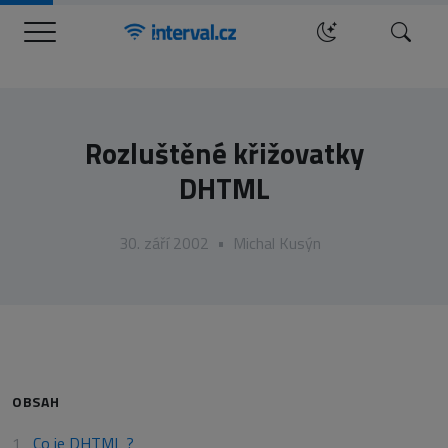
Menu
Hledat
Rozluštěné křižovatky
DHTML
30. září 2002
•
Michal Kusýn
OBSAH
Co je DHTML ?