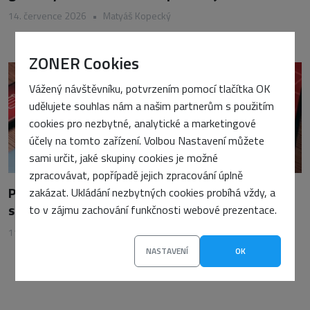
14. července 2026
•
Matyáš Kopecký
ZONER Cookies
Vážený návštěvníku, potvrzením pomocí tlačítka OK
udělujete souhlas nám a našim partnerům s použitím
cookies pro nezbytné, analytické a marketingové
účely na tomto zařízení. Volbou Nastavení můžete
sami určit, jaké skupiny cookies je možné
zpracovávat, popřípadě jejich zpracování úplně
Pokuta 700 AUD pro Lululemon za posílání
zakázat. Ukládání nezbytných cookies probíhá vždy, a
spamu
to v zájmu zachování funkčnosti webové prezentace.
11. března 2026
•
Vojtěch Tomášek
NASTAVENÍ
OK