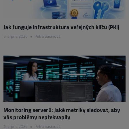
Jak funguje infrastruktura veřejných klíčů (PKI)
6. srpna 2026
•
Petra Sasínová
Monitoring serverů: Jaké metriky sledovat, aby
vás problémy nepřekvapily
5. srpna 2026
•
Petra Sasínová