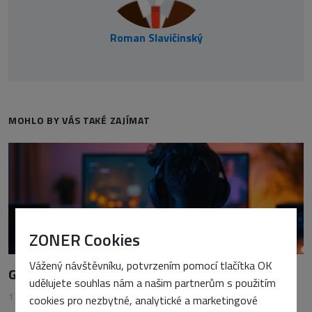
Roman Slavičinský
MOHLO BY VÁS TAKÉ ZAJÍMAT
ZONER Cookies
Vážený návštěvníku, potvrzením pomocí tlačítka OK
Gaming na HDR monitoru: Stojí to za to?
udělujete souhlas nám a našim partnerům s použitím
12. srpna 2024
•
Vojtěch Tomášek
cookies pro nezbytné, analytické a marketingové