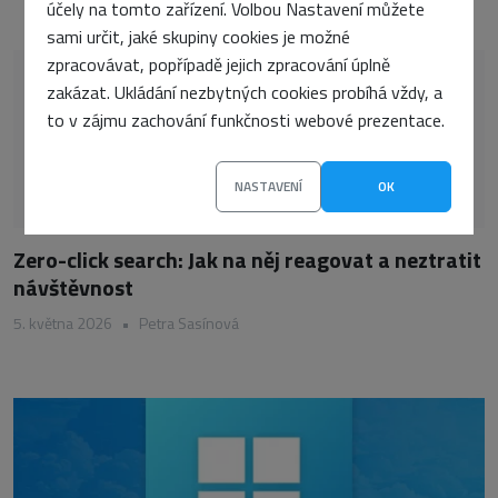
účely na tomto zařízení. Volbou Nastavení můžete
sami určit, jaké skupiny cookies je možné
zpracovávat, popřípadě jejich zpracování úplně
zakázat. Ukládání nezbytných cookies probíhá vždy, a
to v zájmu zachování funkčnosti webové prezentace.
NASTAVENÍ
OK
Zero-click search: Jak na něj reagovat a neztratit
návštěvnost
5. května 2026
•
Petra Sasínová