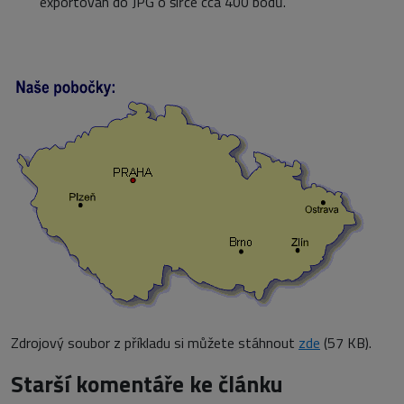
exportován do JPG o šířce cca 400 bodů.
Zdrojový soubor z příkladu si můžete stáhnout
zde
(57 KB).
Starší komentáře ke článku