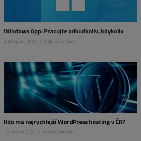
Windows App: Pracujte odkudkoliv, kdykoliv
3. listopadu 2024
•
Vojtěch Tomášek
Kdo má nejrychlejší WordPress hosting v ČR?
18. března 2025
•
Vojtěch Tomášek