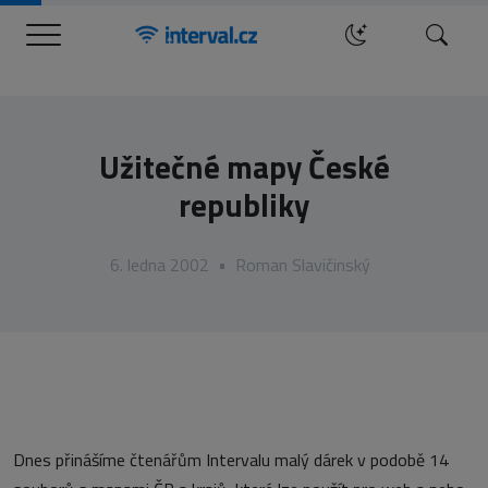
Menu
Hledat
Užitečné mapy České
republiky
6. ledna 2002
•
Roman Slavičinský
Dnes přinášíme čtenářům Intervalu malý dárek v podobě 14