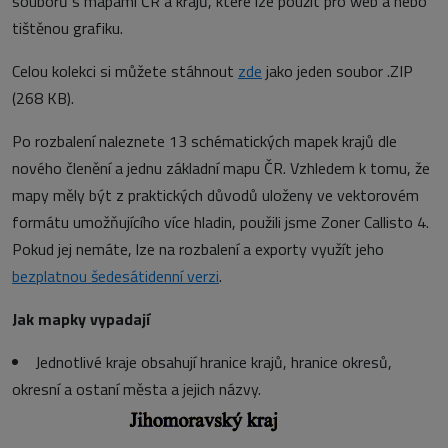
souborů s mapami ČR a krajů, které lze použít pro web a nebo
tištěnou grafiku.
Celou kolekci si můžete stáhnout
zde
jako jeden soubor .ZIP
(268 KB).
Po rozbalení naleznete 13 schématických mapek krajů dle
nového členění a jednu základní mapu ČR. Vzhledem k tomu, že
mapy měly být z praktických důvodů uloženy ve vektorovém
formátu umožňujícího více hladin, použili jsme Zoner Callisto 4.
Pokud jej nemáte, lze na rozbalení a exporty využít jeho
bezplatnou šedesátidenní verzi
.
Jak mapky vypadají
Jednotlivé kraje obsahují hranice krajů, hranice okresů,
okresní a ostaní města a jejich názvy.