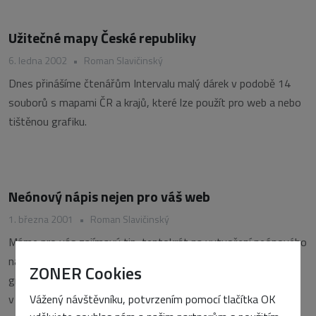
Užitečné mapy České republiky
6. ledna 2002
•
Roman Slavičinský
Dnes přinášíme čtenářům Intervalu malý dárek v podobě 14
souborů s mapami ČR a krajů, které lze použít pro web a nebo
tištěnou grafiku.
Neónový nápis nejen pro váš web
1. března 2001
•
Roman Slavičinský
Máme pro vás zajímavý tip, tentokrát na vytvoření neónového
nápisu pomocí vzájemného přechodu objektů ve vektorovém
ZONER Cookies
grafickém editoru. Neónový efekt můžete také použít
Vážený návštěvníku, potvrzením pomocí tlačítka OK
v tištěných dokumentech.