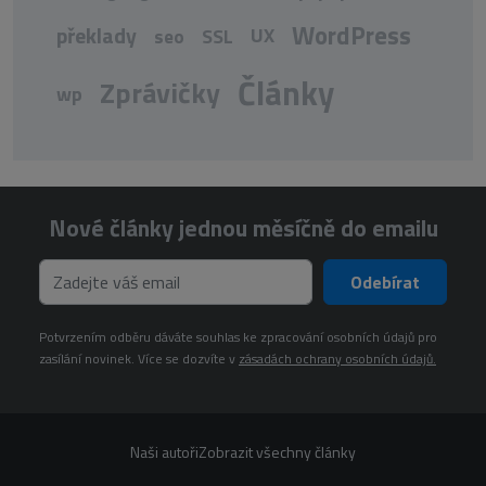
WordPress
překlady
UX
seo
SSL
Články
Zprávičky
wp
Nové články jednou měsíčně do emailu
Odebírat
Potvrzením odběru dáváte souhlas ke zpracování osobních údajů pro
zasílání novinek. Více se dozvíte v
zásadách ochrany osobních údajů.
Naši autoři
Zobrazit všechny články