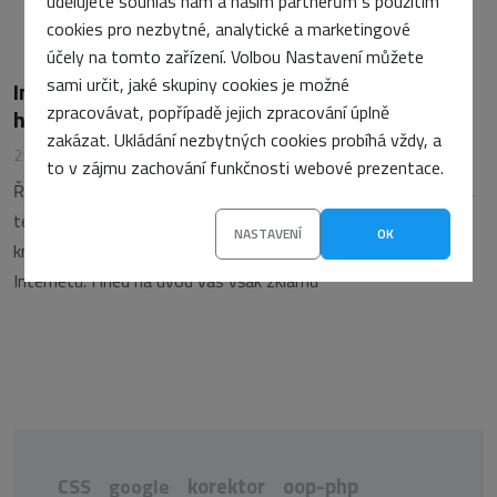
udělujete souhlas nám a našim partnerům s použitím
cookies pro nezbytné, analytické a marketingové
účely na tomto zařízení. Volbou Nastavení můžete
sami určit, jaké skupiny cookies je možné
Internet – podnikatelská příležitost, nebo
zpracovávat, popřípadě jejich zpracování úplně
hrozba?
zakázat. Ukládání nezbytných cookies probíhá vždy, a
21. listopadu 2000
•
Roman Slavičinský
to v zájmu zachování funkčnosti webové prezentace.
Říká se, že kdo to neumí dělat, ten to učí. A kdo to neumí učit,
ten o tom píše. Nadpis tohoto článku je zároveň titulem nové
NASTAVENÍ
OK
knihy z nakladatelství Management Press o podnikání na
Internetu. Hned na úvod vás však zklamu
korektor
oop-php
CSS
google