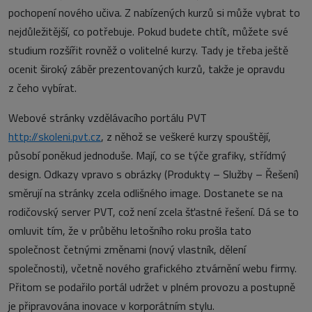
pochopení nového učiva. Z nabízených kurzů si může vybrat to
nejdůležitější, co potřebuje. Pokud budete chtít, můžete své
studium rozšířit rovněž o volitelné kurzy. Tady je třeba ještě
ocenit široký záběr prezentovaných kurzů, takže je opravdu
z čeho vybírat.
Webové stránky vzdělávacího portálu PVT
http://skoleni.pvt.cz
, z něhož se veškeré kurzy spouštějí,
působí poněkud jednoduše. Mají, co se týče grafiky, střídmý
design. Odkazy vpravo s obrázky (Produkty – Služby – Řešení)
směrují na stránky zcela odlišného image. Dostanete se na
rodičovský server PVT, což není zcela šťastné řešení. Dá se to
omluvit tím, že v průběhu letošního roku prošla tato
společnost četnými změnami (nový vlastník, dělení
společnosti), včetně nového grafického ztvárnění webu firmy.
Přitom se podařilo portál udržet v plném provozu a postupně
je připravována inovace v korporátním stylu.