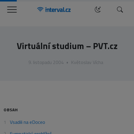
Menu
Hledat
Virtuální studium – PVT.cz
9. listopadu 2004
•
Květoslav Vícha
OBSAH
Vsadili na eDoceo
Sympatický prohlížeč