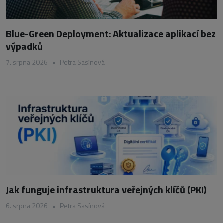
Blue-Green Deployment: Aktualizace aplikací bez
výpadků
7. srpna 2026
•
Petra Sasínová
Jak funguje infrastruktura veřejných klíčů (PKI)
6. srpna 2026
•
Petra Sasínová