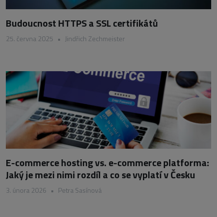
Budoucnost HTTPS a SSL certifikátů
25. června 2025
•
Jindřich Zechmeister
E-commerce hosting vs. e-commerce platforma:
Jaký je mezi nimi rozdíl a co se vyplatí v Česku
3. února 2026
•
Petra Sasínová