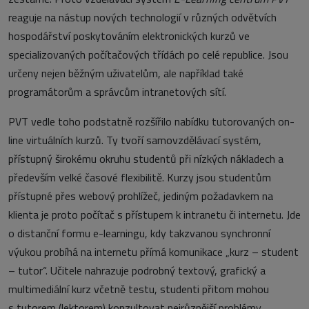
reaguje na nástup nových technologií v různých odvětvích
hospodářství poskytováním elektronických kurzů ve
specializovaných počítačových třídách po celé republice. Jsou
určeny nejen běžným uživatelům, ale například také
programátorům a správcům intranetových sítí.
PVT vedle toho podstatně rozšířilo nabídku tutorovaných on-
line virtuálních kurzů. Ty tvoří samovzdělávací systém,
přístupný širokému okruhu studentů při nízkých nákladech a
především velké časové flexibilitě. Kurzy jsou studentům
přístupné přes webový prohlížeč, jediným požadavkem na
klienta je proto počítač s přístupem k intranetu či internetu. Jde
o distanční formu e-learningu, kdy takzvanou synchronní
výukou probíhá na internetu přímá komunikace „kurz – student
– tutor“. Učitele nahrazuje podrobný textový, grafický a
multimediální kurz včetně testu, studenti přitom mohou
s tutorem (lektorem) konzultovat nejrůznější problémy