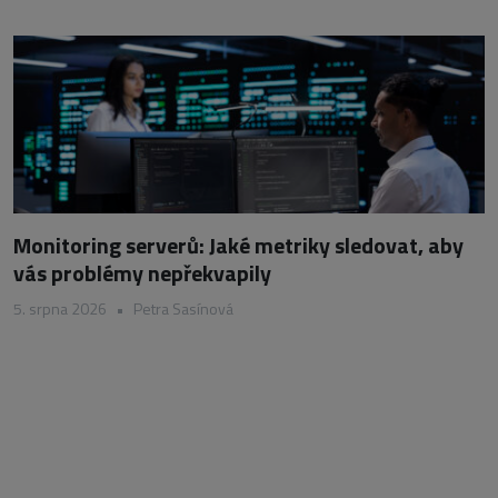
Monitoring serverů: Jaké metriky sledovat, aby
vás problémy nepřekvapily
5. srpna 2026
•
Petra Sasínová