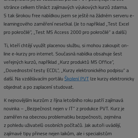
stránce celkem třináct zajímavých výukových kurzů zdarma.
S tak širokou free nabídkou jsem se ještě na žádném serveru e-
learningového zaměření nesetkal. (Je to například „Test Excel
pro pokročilé“, „Test MS Access 2000 pro pokročilé“ a další.)
Ti, kteří chtějí využít placenou službu, si mohou zakoupit on-
line e-kurzy pro internet. Současná nabídka obsahuje šest
veřejných kurzů, například „Kurz produktů MS Office“,
„Dovednostní testy ECDL“, „Kurzy elektronického podpisu“ a
další. Na vzdělávacím portálu
Školení PVT
lze kurzy elektronicky
objednat a po zaplacení studovat.
K nejnovějším kurzům z října letošního roku patří zajímavá
novinka – „Bezpečnost nejen v IT“ z produkce PVT. Kurz je
zaměřen na obecnou problematiku bezpečnosti, zejména
z pohledu uživatelů osobních počítačů. Jak autoři uvádějí,
zajímavé tipy přinese nejen laikům, ale i specialistům