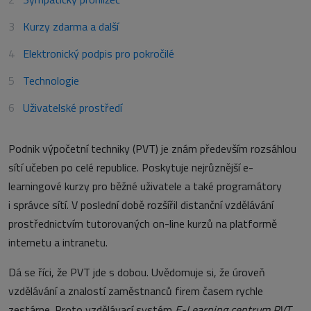
Kurzy zdarma a další
Elektronický podpis pro pokročilé
Technologie
Uživatelské prostředí
Podnik výpočetní techniky (PVT) je znám především rozsáhlou
sítí učeben po celé republice. Poskytuje nejrůznější e-
learningové kurzy pro běžné uživatele a také programátory
i správce sítí. V poslední době rozšířil distanční vzdělávání
prostřednictvím tutorovaných on-line kurzů na platformě
internetu a intranetu.
Dá se říci, že PVT jde s dobou. Uvědomuje si, že úroveň
vzdělávání a znalostí zaměstnanců firem časem rychle
zestárne. Proto vzdělávací systém
E-Learning centrum PVT