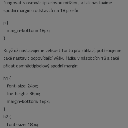
fungovat s osmnáctipixelovou mřížkou, a tak nastavíme
spodní margin u odstavců na 18 pixelů:
p {
margin-bottom: 18px;
}
Když už nastavujeme velikost fontu pro záhlaví, potřebujeme
také nastavit odpovídající výšku řádku v násobcích 18 a také
přidat osmnáctipixelový spodní margin:
h1 {
font-size: 24px;
line-height: 36px;
margin-bottom: 18px;
}
h2 {
font-size: 18px;