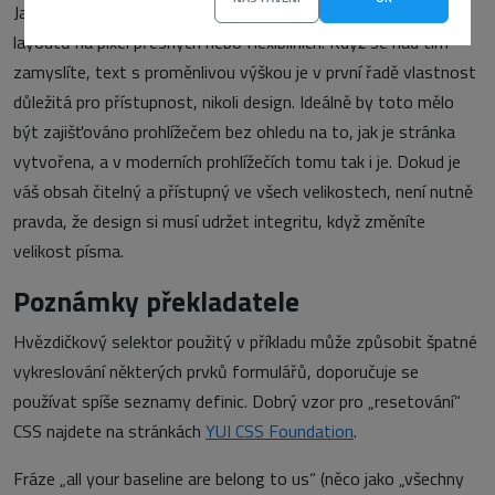
Jako designéři někdy musíme najít rovnováhu mezi tvorbou
layoutů na pixel přesných nebo flexibilních. Když se nad tím
zamyslíte, text s proměnlivou výškou je v první řadě vlastnost
důležitá pro přístupnost, nikoli design. Ideálně by toto mělo
být zajišťováno prohlížečem bez ohledu na to, jak je stránka
vytvořena, a v moderních prohlížečích tomu tak i je. Dokud je
váš obsah čitelný a přístupný ve všech velikostech, není nutně
pravda, že design si musí udržet integritu, když změníte
velikost písma.
Poznámky překladatele
Hvězdičkový selektor použitý v příkladu může způsobit špatné
vykreslování některých prvků formulářů, doporučuje se
používat spíše seznamy definic. Dobrý vzor pro „resetování“
CSS najdete na stránkách
YUI CSS Foundation
.
Fráze „all your baseline are belong to us“ (něco jako „všechny