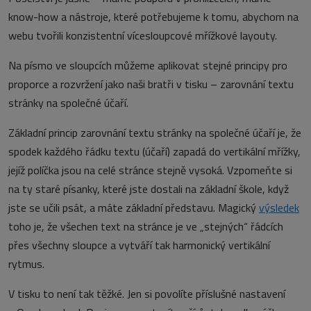
know-how a nástroje, které potřebujeme k tomu, abychom na
webu tvořili konzistentní vícesloupcové mřížkové layouty.
Na písmo ve sloupcích můžeme aplikovat stejné principy pro
proporce a rozvržení jako naši bratři v tisku – zarovnání textu
stránky na společné účaří.
Základní princip zarovnání textu stránky na společné účaří je, že
spodek každého řádku textu (účaří) zapadá do vertikální mřížky,
jejíž políčka jsou na celé stránce stejně vysoká. Vzpomeňte si
na ty staré písanky, které jste dostali na základní škole, když
jste se učili psát, a máte základní představu. Magický
výsledek
toho je, že všechen text na stránce je ve „stejných“ řádcích
přes všechny sloupce a vytváří tak harmonický vertikální
rytmus.
V tisku to není tak těžké. Jen si povolíte příslušné nastavení