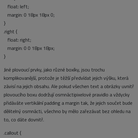
float: left;
margin: 0 18px 18px 0;
}
.right {
float: right;
margin: 0 0 18px 18px;
}
Jiné plovoucí prvky, jako různé boxíky, jsou trochu
komplikovanější, protože je těžší předvídat jejich výšku, která
závisí na jejich obsahu. Ale pokud všechen text a obrázky uvnitř
plovoucího boxu dodržují osmnáctipixelové pravidlo a vždycky
přidáváte vertikální padding a margin tak, že jejich součet bude
dělitelný osmnácti, všechno by mělo zařezávat bez ohledu na
to, co dáte dovnitř.
.callout {