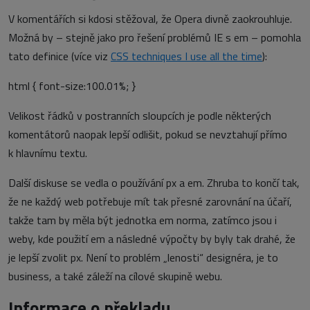
V komentářích si kdosi stěžoval, že Opera divně zaokrouhluje.
Možná by – stejně jako pro řešení problémů IE s em – pomohla
tato definice (více viz
CSS techniques I use all the time
):
html { font-size:100.01%; }
Velikost řádků v postranních sloupcích je podle některých
komentátorů naopak lepší odlišit, pokud se nevztahují přímo
k hlavnímu textu.
Další diskuse se vedla o používání px a em. Zhruba to končí tak,
že ne každý web potřebuje mít tak přesné zarovnání na účaří,
takže tam by měla být jednotka em norma, zatímco jsou i
weby, kde použití em a následné výpočty by byly tak drahé, že
je lepší zvolit px. Není to problém „lenosti“ designéra, je to
business, a také záleží na cílové skupině webu.
Informace o překladu