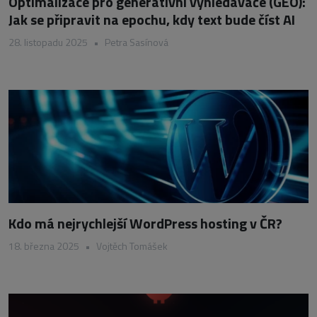
Optimalizace pro generativní vyhledávače (GEO):
Jak se připravit na epochu, kdy text bude číst AI
28. listopadu 2025
•
Petra Sasínová
Kdo má nejrychlejší WordPress hosting v ČR?
18. března 2025
•
Vojtěch Tomášek