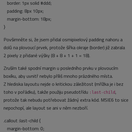
border: 1px solid #ddd;
padding: 8px 10px;
margin-bottom: 18px;
}
Povšimněte si, že jsem přidal osmipixelový padding nahoru a
dolů na plovoucí prvek, protože šířka okraje (border) již zabrala
2 pixely z přidané výšky (8 + 8 + 1 + 1 = 18).
Zruším také spodní margin u posledního prvku v plovoucím
boxíku, aby uvnitř nebylo příliš mnoho prázdného místa.
Z hlediska layoutu nejde o kritickou záležitost (mřížka je i bez
toho v pořádku), takže použiju pseudotřídu
,
:last-child
protože tak nebudu potřebovat žádný extra kód. MSIE6 to sice
nepochopí, ale layout se ani v něm nezboří.
.callout :last-child {
margin-bottom: 0;