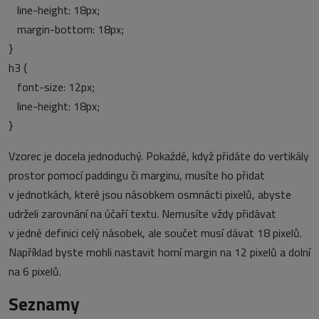
line-height: 18px;
margin-bottom: 18px;
}
h3 {
font-size: 12px;
line-height: 18px;
}
Vzorec je docela jednoduchý. Pokaždé, když přidáte do vertikály
prostor pomocí paddingu či marginu, musíte ho přidat
v jednotkách, které jsou násobkem osmnácti pixelů, abyste
udrželi zarovnání na účaří textu. Nemusíte vždy přidávat
v jedné definici celý násobek, ale součet musí dávat 18 pixelů.
Například byste mohli nastavit horní margin na 12 pixelů a dolní
na 6 pixelů.
Seznamy