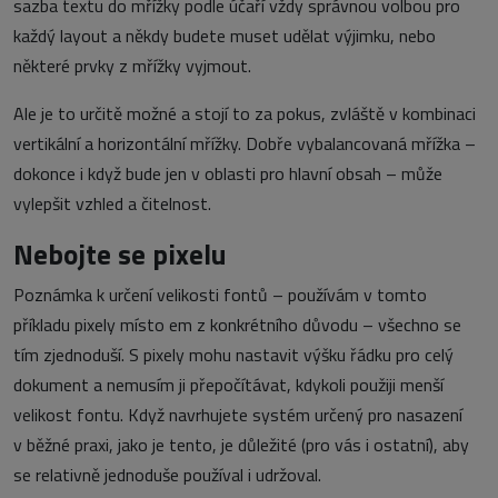
sazba textu do mřížky podle účaří vždy správnou volbou pro
každý layout a někdy budete muset udělat výjimku, nebo
některé prvky z mřížky vyjmout.
Ale je to určitě možné a stojí to za pokus, zvláště v kombinaci
vertikální a horizontální mřížky. Dobře vybalancovaná mřížka –
dokonce i když bude jen v oblasti pro hlavní obsah – může
vylepšit vzhled a čitelnost.
Nebojte se pixelu
Poznámka k určení velikosti fontů – používám v tomto
příkladu pixely místo em z konkrétního důvodu – všechno se
tím zjednoduší. S pixely mohu nastavit výšku řádku pro celý
dokument a nemusím ji přepočítávat, kdykoli použiji menší
velikost fontu. Když navrhujete systém určený pro nasazení
v běžné praxi, jako je tento, je důležité (pro vás i ostatní), aby
se relativně jednoduše používal i udržoval.