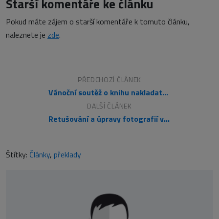
Starší komentáře ke článku
Pokud máte zájem o starší komentáře k tomuto článku,
naleznete je
zde
.
PŘEDCHOZÍ ČLÁNEK
Vánoční soutěž o knihu nakladatelství Zoner Press (16. prosince 2007)
DALŠÍ ČLÁNEK
Retušování a úpravy fotografií v Adobe Photoshop CS/CS2 (Tomáš Barčík)
Štítky:
Články
,
překlady