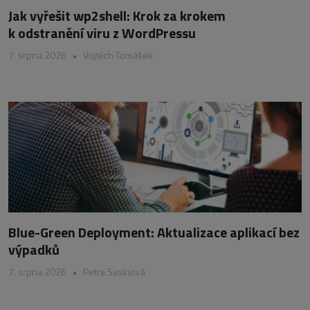
Jak vyřešit wp2shell: Krok za krokem
k odstranění viru z WordPressu
7. srpna 2026
•
Vojtěch Tomášek
Blue-Green Deployment: Aktualizace aplikací bez
výpadků
7. srpna 2026
•
Petra Sasínová