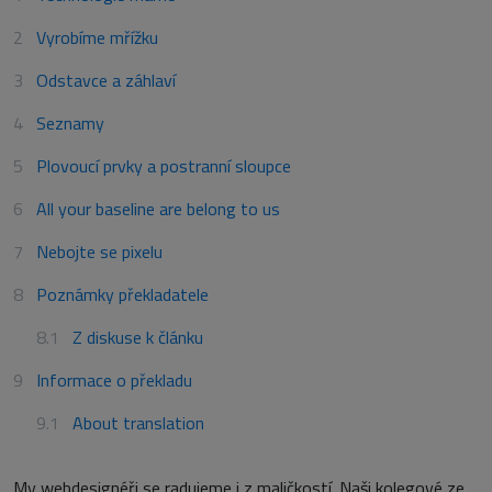
Vyrobíme mřížku
Odstavce a záhlaví
Seznamy
Plovoucí prvky a postranní sloupce
All your baseline are belong to us
Nebojte se pixelu
Poznámky překladatele
Z diskuse k článku
Informace o překladu
About translation
My webdesignéři se radujeme i z maličkostí. Naši kolegové ze