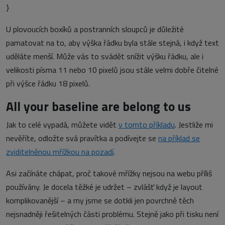
}
U plovoucích boxíků a postranních sloupců je důležité
pamatovat na to, aby výška řádku byla stále stejná, i když text
uděláte menší. Může vás to svádět snížit výšku řádku, ale i
velikosti písma 11 nebo 10 pixelů jsou stále velmi dobře čitelné
při výšce řádku 18 pixelů.
All your baseline are belong to us
Jak to celé vypadá, můžete vidět
v tomto příkladu
. Jestliže mi
nevěříte, odložte svá pravítka a podívejte se
na příklad se
zviditelněnou mřížkou na pozadí
.
Asi začínáte chápat, proč takové mřížky nejsou na webu příliš
používány. Je docela těžké je udržet – zvlášť když je layout
komplikovanější – a my jsme se dotkli jen povrchně těch
nejsnadněji řešitelných části problému. Stejně jako při tisku není