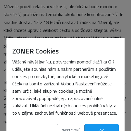
Můžete použít relativní velikosti, ale údržba bude mnohem
složitější, protože matematika okolo bude komplikovanější. Je
snadné dostat 12 z 18 (stačí nastavit řádek na 1.5em), ale
když chcete upravit velikost textu a udržovat stejnou výšku
řádku, zlomky vám v tom začnou dělat nepořádek a exaktně
předvídat, jak je prohlížeč zaokrouhlí, je dost těžké. Je to ale
ZONER Cookies
možné, a jestliže to s relativními velikostmi písma chcete
Vážený návštěvníku, potvrzením pomocí tlačítka OK
zkusit, doporučuji vám vynikající článek Richarda Ruttera
udělujete souhlas nám a našim partnerům s použitím
z 24 ways
Compose to a Vertical Rhythm
.
cookies pro nezbytné, analytické a marketingové
Nakonec je to něco za něco. Většina prohlížečů zvětšuje řádky,
účely na tomto zařízení. Volbou Nastavení můžete
které jsou definované v pixelech, proporcionálně s textem.
sami určit, jaké skupiny cookies je možné
Samozřejmě, marginy se nezvětšují, ale to nedělají ani obrázky.
zpracovávat, popřípadě jejich zpracování úplně
zakázat. Ukládání nezbytných cookies probíhá vždy, a
Stojí za to, dělat systém komplikovanější jen proto, aby se
to v zájmu zachování funkčnosti webové prezentace.
marginy zvětšovaly, když to obrázky stejně nedělají? To záleží
na situaci. Nakonec je to na vás.
NASTAVENÍ
OK