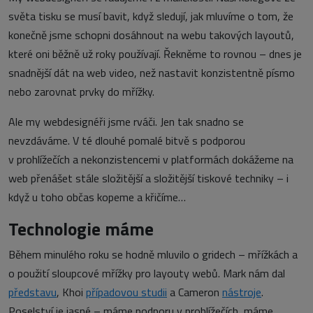
světa tisku se musí bavit, když sledují, jak mluvíme o tom, že
konečně jsme schopni dosáhnout na webu takových layoutů,
které oni běžně už roky používají. Řekněme to rovnou – dnes je
snadnější dát na web video, než nastavit konzistentně písmo
nebo zarovnat prvky do mřížky.
Ale my webdesignéři jsme rváči. Jen tak snadno se
nevzdáváme. V té dlouhé pomalé bitvě s podporou
v prohlížečích a nekonzistencemi v platformách dokážeme na
web přenášet stále složitější a složitější tiskové techniky – i
když u toho občas kopeme a křičíme…
Technologie máme
Během minulého roku se hodně mluvilo o gridech – mřížkách a
o použití sloupcové mřížky pro layouty webů. Mark nám dal
představu
, Khoi
případovou studii
a Cameron
nástroje
.
Poselství je jasné – máme podporu v prohlížečích, máme