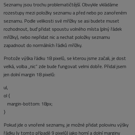
Seznamy jsou trochu problematičtější. Obvykle vkládáme
rozestupy mezi položky seznamu a před nebo po zanořeném
seznamu. Podle velikosti své mřížky se asi budete muset
rozhodnout, buď přidat spoustu volného místa (plný řádek
mřížky), nebo nepřidat nic a nechat položky seznamu
zapadnout do normálních řádků mřížky.
Protože výška řádku 18 pixelů, se kterou jsme začali, je dost
velká, volba „nic“ zde bude fungovat velmi dobře. Přidal jsem
jen dolní margin 18 pixelů:
ul,
ol {
margin-bottom: 18px;
}
Pokud jde o vnořené seznamy, je možné přidat polovinu výšky
řádku (v tomto případě 9 pixelů) jako horní a dolní marginy