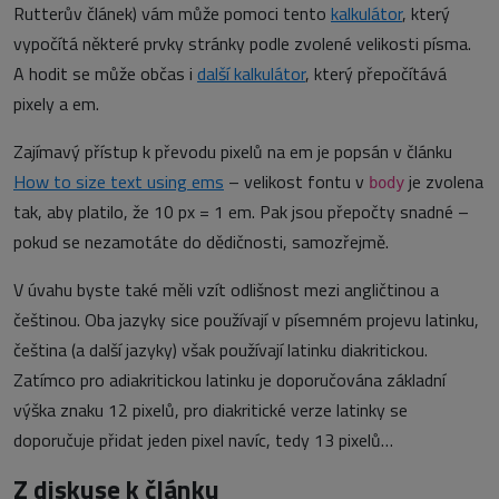
Rutterův článek) vám může pomoci tento
kalkulátor
, který
vypočítá některé prvky stránky podle zvolené velikosti písma.
A hodit se může občas i
další kalkulátor
, který přepočítává
pixely a em.
Zajímavý přístup k převodu pixelů na em je popsán v článku
How to size text using ems
– velikost fontu v
je zvolena
body
tak, aby platilo, že 10 px = 1 em. Pak jsou přepočty snadné –
pokud se nezamotáte do dědičnosti, samozřejmě.
V úvahu byste také měli vzít odlišnost mezi angličtinou a
češtinou. Oba jazyky sice používají v písemném projevu latinku,
čeština (a další jazyky) však používají latinku diakritickou.
Zatímco pro adiakritickou latinku je doporučována základní
výška znaku 12 pixelů, pro diakritické verze latinky se
doporučuje přidat jeden pixel navíc, tedy 13 pixelů…
Z diskuse k článku