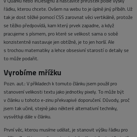
v Quarku nebo InDesignu a nastavíte přírůstek podle výšky
řádku, kterou chcete. Ovšem na webu to je úplně jiný příběh. Už
tak je dost těžké pomocí CSS zarovnat věci vertikálně, protože
se těžko předpovídá, kam který prvek zapadne, a když
pracujeme s písmem, pro které se velikost sama o sobě
konzistentně nastavuje jen obtížně, je to jen horší. Ale
s trochou matematiky a lehce obsesivní starostí o detaily se
to může podařit.
Vyrobíme mřížku
Pozn. aut.: V příkladech k tomuto článku jsem použil pro
stanovení velikosti textu jako jednotky pixely. To může být
v článku u tohoto e-zinu překvapivé doporučení. Důvody, proč
jsem tak učinil, stejně jako některé alternativní techniky,
vysvětluji dále v článku.
První věc, kterou musíme udělat, je stanovit výšku řádku pro