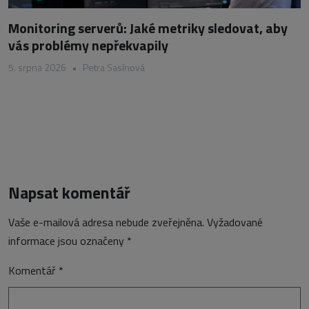
Monitoring serverů: Jaké metriky sledovat, aby
vás problémy nepřekvapily
5. srpna 2026
•
Petra Sasínová
Napsat komentář
Vaše e-mailová adresa nebude zveřejněna.
Vyžadované
informace jsou označeny
*
Komentář
*