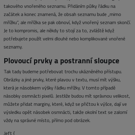
takového vnořeného seznamu. Přidáním půlky řádku na
začátek a konec znamená, že obsah seznamu bude „mimo
mřížku“, ale mřížka se pak obnoví, když vnořený seznam skončí.
Je to kompromis, ale někdy to stojí za to, zvláště když
potřebujete použít velmi dlouhé nebo komplikované vnořené
seznamy.
Plovoucí prvky a postranní sloupce
Tak tady budeme potřebovat trochu ukázněného přístupu.
Obrázky a jiné prvky, které plavou v textu, musí mít výšku,
která je násobkem výšky řádku mřížky. V tomto případě
násobky osmnácti pixelů. Jestliže budou mít správnou velikost,
můžete přidat marginy, které, když se přičtou k výšce, dají ve
výsledku opět násobek osmnácti, takže okolní text se zalomí
vždy na správné místo, přímo pod obrázek.
.left {