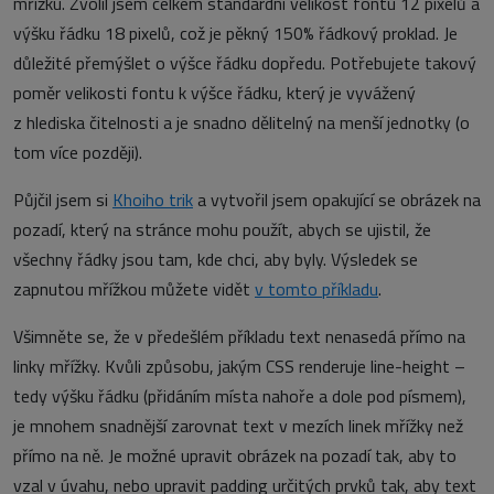
mřížku. Zvolil jsem celkem standardní velikost fontu 12 pixelů a
výšku řádku 18 pixelů, což je pěkný 150% řádkový proklad. Je
důležité přemýšlet o výšce řádku dopředu. Potřebujete takový
poměr velikosti fontu k výšce řádku, který je vyvážený
z hlediska čitelnosti a je snadno dělitelný na menší jednotky (o
tom více později).
Půjčil jsem si
Khoiho trik
a vytvořil jsem opakující se obrázek na
pozadí, který na stránce mohu použít, abych se ujistil, že
všechny řádky jsou tam, kde chci, aby byly. Výsledek se
zapnutou mřížkou můžete vidět
v tomto příkladu
.
Všimněte se, že v předešlém příkladu text nenasedá přímo na
linky mřížky. Kvůli způsobu, jakým CSS renderuje line-height –
tedy výšku řádku (přidáním místa nahoře a dole pod písmem),
je mnohem snadnější zarovnat text v mezích linek mřížky než
přímo na ně. Je možné upravit obrázek na pozadí tak, aby to
vzal v úvahu, nebo upravit padding určitých prvků tak, aby text