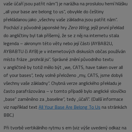
vaše účaří jsou patřit nám“) je narážka na proslulou herní hlášku
„all your base are belong to us“, obvykle do češtiny
překládanou jako „všechny vaše základna jsou patřit nám“.
Pochází z původně japonské hry
Zero Wing
, jejíž první překlad
do angličtiny byl tak příšerný, že se z něj na internetu stala
legenda – akronym této věty nebo její části (AYBAB2U,
AYBABTU či AYB) je v internetových diskusích občas používán
místo fráze „prohrál jsi“. Správné znění původního textu
v angličtině by totiž mělo být „we, CATS, have taken over all
of your bases“, tedy volně přeloženo „my, CATS, jsme dobyli
všechny vaše základny“. Chybná verze anglického překladu je
často parafrázována – v tomto případě bylo anglické slovíčko
„base“ zaměněno za „baseline“, tedy „účaří“. (Další informace
viz například text
All Your Base Are Belong To Us
na stránkách
BBC.)
Při tvorbě vertikálního rytmu s em (viz výše uvedený odkaz na