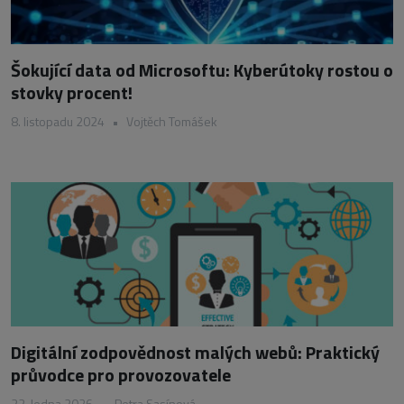
Šokující data od Microsoftu: Kyberútoky rostou o
stovky procent!
8. listopadu 2024
•
Vojtěch Tomášek
Digitální zodpovědnost malých webů: Praktický
průvodce pro provozovatele
22. ledna 2026
•
Petra Sasínová