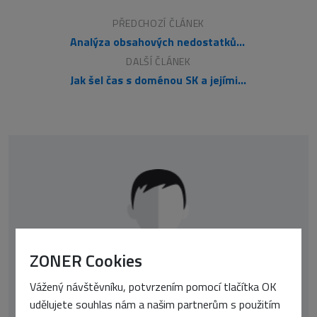
PŘEDCHOZÍ ČLÁNEK
Analýza obsahových nedostatků (CGA) - Kde je na webu co zlepšit?
DALŠÍ ČLÁNEK
Jak šel čas s doménou SK a jejími problémy – pokračování
ZONER Cookies
Ivan Svoboda
Vážený návštěvníku, potvrzením pomocí tlačítka OK
udělujete souhlas nám a našim partnerům s použitím
Poradce pro informační a kybernetickou bezpečnost