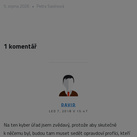
5. srpna 2026
•
Petra Sasínová
1 komentář
DAVID
LED 7, 2018 V 15:47
Na ten kyber úřad jsem zvědavý, protože aby skutečně
k něčemu byl, budou tam muset sedět opravdoví profíci, kteří