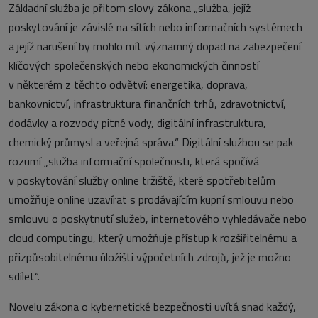
Základní služba je přitom slovy zákona „služba, jejíž
poskytování je závislé na sítích nebo informačních systémech
a jejíž narušení by mohlo mít významný dopad na zabezpečení
klíčových společenských nebo ekonomických činností
v některém z těchto odvětví: energetika, doprava,
bankovnictví, infrastruktura finančních trhů, zdravotnictví,
dodávky a rozvody pitné vody, digitální infrastruktura,
chemický průmysl a veřejná správa.“ Digitální službou se pak
rozumí „služba informační společnosti, která spočívá
v poskytování služby online tržiště, které spotřebitelům
umožňuje online uzavírat s prodávajícím kupní smlouvu nebo
smlouvu o poskytnutí služeb, internetového vyhledávače nebo
cloud computingu, který umožňuje přístup k rozšiřitelnému a
přizpůsobitelnému úložišti výpočetních zdrojů, jež je možno
sdílet“.
Novelu zákona o kybernetické bezpečnosti uvítá snad každý,