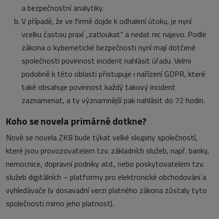
a bezpečnostní analytiky.
V případě, že ve firmě dojde k odhalení útoku, je nyní
vcelku častou praxí „zatloukat“ a nedat nic najevo. Podle
zákona o kybernetické bezpečnosti nyní mají dotčené
společnosti povinnost incident nahlásit úřadu. Velmi
podobně k této oblasti přistupuje i nařízení GDPR, které
také obsahuje povinnost každý takový incident
zaznamenat, a ty významnější pak nahlásit do 72 hodin.
Koho se novela primárně dotkne?
Nově se novela ZKB bude týkat velké skupiny společností,
které jsou provozovatelem tzv. základních služeb, např. banky,
nemocnice, dopravní podniky atd., nebo poskytovatelem tzv.
služeb digitálních – platformy pro elektronické obchodování a
vyhledávače (v dosavadní verzi platného zákona zůstaly tyto
společnosti mimo jeho platnost).