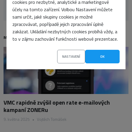
cookies pro nezbytné, analytické a marketingové
společnosti ANECT a.s.
účely na tomto zařízení. Volbou Nastavení můžete
sami určit, jaké skupiny cookies je možné
zpracovávat, popřípadě jejich zpracování úplně
zakázat. Ukládání nezbytných cookies probíhá vždy, a
MOHLO BY VÁS TAKÉ ZAJÍMAT
to v zájmu zachování funkčnosti webové prezentace.
NASTAVENÍ
OK
VMC rapidně zvýšil open rate e-mailových
kampaní ZONERu
9. května 2025
•
Vojtěch Tomášek