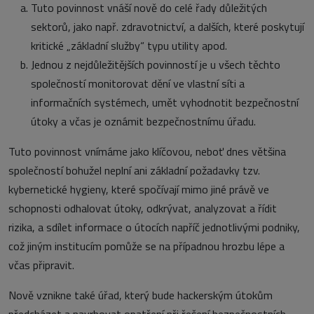
Tuto povinnost vnáší nově do celé řady důležitých
sektorů, jako např. zdravotnictví, a dalších, které poskytují
kritické „základní služby“ typu utility apod.
Jednou z nejdůležitějších povinností je u všech těchto
společností monitorovat dění ve vlastní síti a
informačních systémech, umět vyhodnotit bezpečnostní
útoky a včas je oznámit bezpečnostnímu úřadu.
Tuto povinnost vnímáme jako klíčovou, neboť dnes většina
společností bohužel neplní ani základní požadavky tzv.
kybernetické hygieny, které spočívají mimo jiné právě ve
schopnosti odhalovat útoky, odkrývat, analyzovat a řídit
rizika, a sdílet informace o útocích napříč jednotlivými podniky,
což jiným institucím pomůže se na případnou hrozbu lépe a
včas připravit.
Nově vznikne také úřad, který bude hackerským útokům
předcházet a navrhovat opatření při řešení bezpečnostních