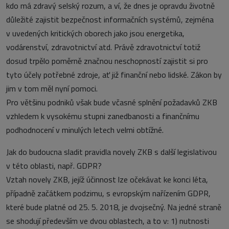
kdo má zdravý selský rozum, a ví, že dnes je opravdu životně
důležité zajistit bezpečnost informačních systémů, zejména
v uvedených kritických oborech jako jsou energetika,
vodárenství, zdravotnictví atd. Právě zdravotnictví totiž
dosud trpělo poměrně značnou neschopností zajistit si pro
tyto účely potřebné zdroje, ať již finanční nebo lidské. Zákon by
jim v tom měl nyní pomoci.
Pro většinu podniků však bude včasné splnění požadavků ZKB
vzhledem k vysokému stupni zanedbanosti a finančnímu
podhodnocení v minulých letech velmi obtížné.
Jak do budoucna sladit pravidla novely ZKB s další legislativou
v této oblasti, např. GDPR?
Vztah novely ZKB, jejíž účinnost lze očekávat ke konci léta,
případně začátkem podzimu, s evropským nařízením GDPR,
které bude platné od 25. 5. 2018, je dvojsečný. Na jedné straně
se shodují především ve dvou oblastech, a to v: 1) nutnosti