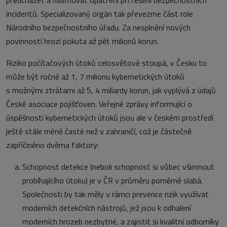
incidentů. Specializovaný orgán tak převezme část role
Národního bezpečnostního úřadu. Za nesplnění nových
povinností hrozí pokuta až pět milionů korun.
Riziko počítačových útoků celosvětově stoupá, v Česku to
může být ročně až 1, 7 milionu kybernetických útoků
s možnými ztrátami až 5, 4 miliardy korun, jak vyplývá z údajů
České asociace pojišťoven. Veřejné zprávy informující o
úspěšnosti kybernetických útoků jsou ale v českém prostředí
ještě stále méně časté než v zahraničí, což je částečně
zapříčiněno dvěma faktory:
Schopnost detekce (neboli schopnost si vůbec všimnout
probíhajícího útoku) je v ČR v průměru poměrně slabá.
Společnosti by tak měly v rámci prevence rizik využívat
moderních detekčních nástrojů, jež jsou k odhalení
moderních hrozeb nezbytné, a zajistit si kvalitní odborníky