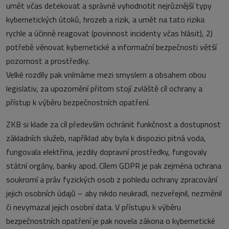
umět včas detekovat a správně vyhodnotit nejrůznější typy
kybernetických útoků, hrozeb a rizik, a umět na tato rizika
rychle a účinně reagovat (povinnost incidenty včas hlásit), 2)
potřebě věnovat kybernetické a informační bezpečnosti větší
pozornost a prostředky.
Velké rozdíly pak vnímáme mezi smyslem a obsahem obou
legislativ, za upozornění přitom stojí zvláště cíl ochrany a
přístup k výběru bezpečnostních opatření.
ZKB si klade za cíl především ochránit funkčnost a dostupnost
základních služeb, například aby byla k dispozici pitná voda,
fungovala elektřina, jezdily dopravní prostředky, fungovaly
státní orgány, banky apod. Cílem GDPR je pak zejména ochrana
soukromí a práv fyzických osob z pohledu ochrany zpracování
jejich osobních údajů – aby nikdo neukradl, nezveřejnil, nezměnil
či nevymazal jejich osobní data. V přístupu k výběru
bezpečnostních opatření je pak novela zákona o kybernetické