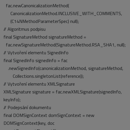
fac.newCanonicalizationMethod(
CanonicalizationMethod.INCLUSIVE_WITH_COMMENTS,
(C14NMethodParameterSpec) null);
// Algoritmus podpisu
final SignatureMethod signatureMethod =
fac.newSignatureMethod(SignatureMethod.RSA_SHA1, null);
// Vytvoření elementu SignedInfo
final SignedInfo signedInfo = fac
.newSignedInfo(canonicalizationMethod, signatureMethod,
Collections.singletonList(reference));
// Vytvoření elementu XMLSignature
XMLSignature signature = fac.newXMLSignature(signedInfo,
keyInfo);
// Podepsání dokumentu
final DOMSignContext domSignContext = new
DOMSignContext(key, doc