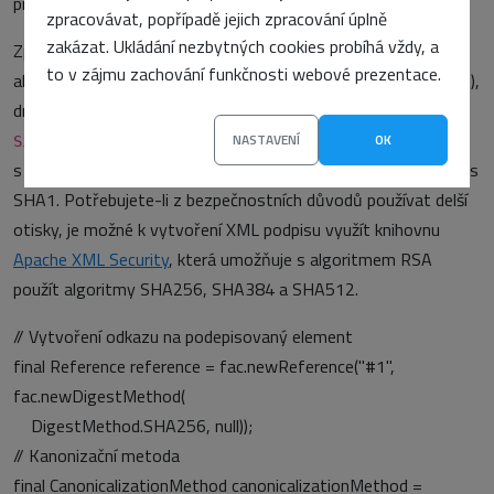
první pohled jasné, co je vlastně podepsáno.
zpracovávat, popřípadě jejich zpracování úplně
zakázat. Ukládání nezbytných cookies probíhá vždy, a
Způsob vytvoření podpisu určuje dva algoritmy. První je
to v zájmu zachování funkčnosti webové prezentace.
algoritmem šifrování (nejčastěji se setkáte s algoritmem RSA),
druhý algoritmus určuje způsob výpočtu otisku z elementu
. Implementace XML podpisu v Javě 6 umožňuje
NASTAVENÍ
OK
SignedInfo
s algoritmem RSA použít pro výpočet otisku pouze algoritmus
SHA1. Potřebujete-li z bezpečnostních důvodů používat delší
otisky, je možné k vytvoření XML podpisu využít knihovnu
Apache XML Security
, která umožňuje s algoritmem RSA
použít algoritmy SHA256, SHA384 a SHA512.
// Vytvoření odkazu na podepisovaný element
final Reference reference = fac.newReference("#1",
fac.newDigestMethod(
DigestMethod.SHA256, null));
// Kanonizační metoda
final CanonicalizationMethod canonicalizationMethod =