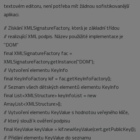
textovém editoru, není potřeba mít žádnou sofistikovanější
aplikaci.
// Získání XMLSignatureFactory, která je základní třídou
// realizující XML podpis. Název použižité implementace je
"DOM"
final XMLSignatureFactory fac =
XMLSignatureFactory.getInstance("DOM");
// Vytvoření elementu KeyInfo
final KeyInfoFactory kif = fac.getKeyInfoFactory();
// Seznam všech dětských elementů elementu KeyInfo
final List<XMLStructure> keyInfoList = new
ArrayList<XMLStructure>();
// Vytvoření elementu KeyValue s hodnotou veřejného klíče,
// který slouží k ověření podpisu
final KeyValue keyValue = kif.newKeyValue(cert.getPublicKey());
// Přidání elementu KeyValue do seznamu