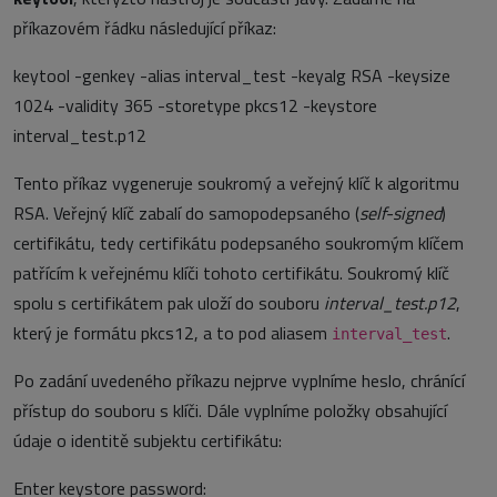
příkazovém řádku následující příkaz:
keytool -genkey -alias interval_test -keyalg RSA -keysize
1024 -validity 365 -storetype pkcs12 -keystore
interval_test.p12
Tento příkaz vygeneruje soukromý a veřejný klíč k algoritmu
RSA. Veřejný klíč zabalí do samopodepsaného (
self-signed
)
certifikátu, tedy certifikátu podepsaného soukromým klíčem
patřícím k veřejnému klíči tohoto certifikátu. Soukromý klíč
spolu s certifikátem pak uloží do souboru
interval_test.p12
,
který je formátu pkcs12, a to pod aliasem
.
interval_test
Po zadání uvedeného příkazu nejprve vyplníme heslo, chránící
přístup do souboru s klíči. Dále vyplníme položky obsahující
údaje o identitě subjektu certifikátu:
Enter keystore password: