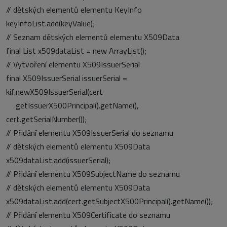
// dětských elementů elementu KeyInfo
keyInfoList.add(keyValue);
// Seznam dětských elementů elementu X509Data
final List x509dataList = new ArrayList();
// Vytvoření elementu X509IssuerSerial
final X509IssuerSerial issuerSerial =
kif.newX509IssuerSerial(cert
.getIssuerX500Principal().getName(),
cert.getSerialNumber());
// Přidání elementu X509IssuerSerial do seznamu
// dětských elementů elementu X509Data
x509dataList.add(issuerSerial);
// Přidání elementu X509SubjectName do seznamu
// dětských elementů elementu X509Data
x509dataList.add(cert.getSubjectX500Principal().getName());
// Přidání elementu X509Certificate do seznamu