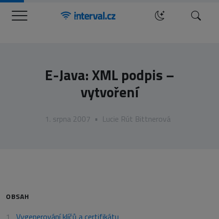
Menu
Hledat
E-Java: XML podpis –
vytvoření
1. srpna 2007
•
Lucie Rút Bittnerová
OBSAH
Vygenerování klíčů a certifikátu