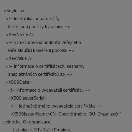
<KeyInfo>
<!– Identifikátor páru klíčů,
které jsou použity k podpisu –>
<KeyName />
<!– Strukturovaná hodnota veřejného
klíče sloužící k ověření podpisu –>
<KeyValue />
<!– Informace o certifikátech, seznamy
zneplatněných certifikátů ap. –>
<X509Data>
<!– Informace o vydavateli certifikátu –>
<X509IssuerSerial>
<!– Jedinečné jméno vydavatele certifikátu –>
<X509IssuerName>CN=Obecné jméno, OU=Organizační
jednotka, O=organizace,
L=Lokace, ST=Stát/Provincie,