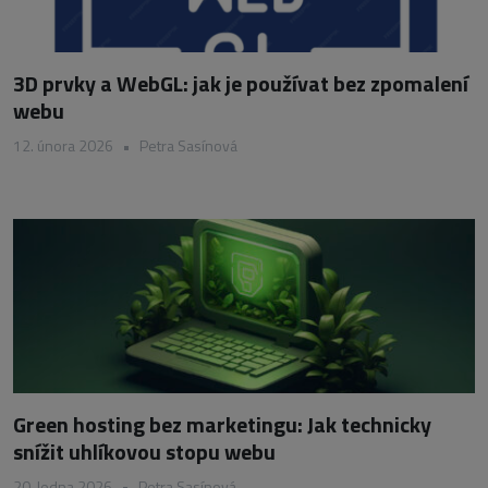
3D prvky a WebGL: jak je používat bez zpomalení
webu
12. února 2026
•
Petra Sasínová
Green hosting bez marketingu: Jak technicky
snížit uhlíkovou stopu webu
20. ledna 2026
•
Petra Sasínová