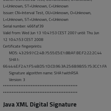
L=Unknown, ST=Unknown, C=Unknown
Issuer: CN=Interval Test, OU=Unknown, O=Unknown,
L=Unknown, ST=Unknown, C=Unknown
Serial number: 466faf39
Valid from: Wed Jun 13 10:47:53 CEST 2007 until: Thu Jun
12 10:47:53 CEST 2008
Certificate fingerprints:
MD5: 43:29:97:C2:4B:75:55:E5:E1:88:AF:BE:F2:22:2C:44
SHA1:
66:44:4E:F2:47:F5:48:D5:1D:C0:96:3A:25:68:98:55:75:3C:C1:FA
Signature algorithm name: SHA1withRSA
Version: 3
*******************************************
*******************************************
Java XML Digital Signature