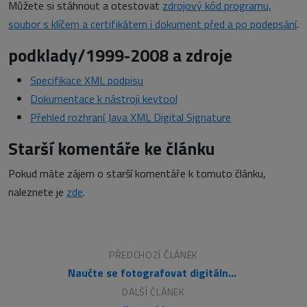
Můžete si stáhnout a otestovat
zdrojový kód programu,
soubor s klíčem a certifikátem i dokument před a po podepsání
.
podklady/1999-2008 a zdroje
Specifikace XML podpisu
Dokumentace k nástroji keytool
Přehled rozhraní Java XML Digital Signature
Starší komentáře ke článku
Pokud máte zájem o starší komentáře k tomuto článku,
naleznete je
zde
.
PŘEDCHOZÍ ČLÁNEK
Naučte se fotografovat digitálně (Bryan Peterson)
DALŠÍ ČLÁNEK