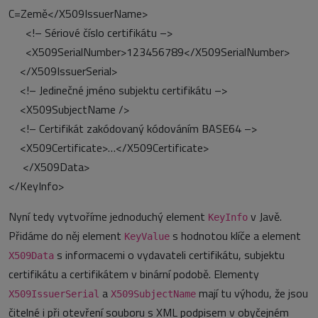
C=Země</X509IssuerName>
<!– Sériové číslo certifikátu –>
<X509SerialNumber>123456789</X509SerialNumber>
</X509IssuerSerial>
<!– Jedinečné jméno subjektu certifikátu –>
<X509SubjectName />
<!– Certifikát zakódovaný kódováním BASE64 –>
<X509Certificate>…</X509Certificate>
</X509Data>
</KeyInfo>
Nyní tedy vytvoříme jednoduchý element
v Javě.
KeyInfo
Přidáme do něj element
s hodnotou klíče a element
KeyValue
s informacemi o vydavateli certifikátu, subjektu
X509Data
certifikátu a certifikátem v binární podobě. Elementy
a
mají tu výhodu, že jsou
X509IssuerSerial
X509SubjectName
čitelné i při otevření souboru s XML podpisem v obyčejném