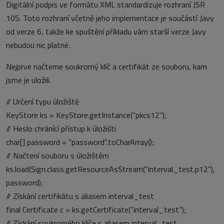
Digitální podpis ve formátu XML standardizuje rozhraní JSR
105. Toto rozhraní včetně jeho implementace je součástí Javy
od verze 6, takže ke spuštění příkladu vám starší verze Javy
nebudou nic platné.
Nejprve načteme soukromý klíč a certifikát ze souboru, kam
jsme je uložili.
// Určení typu úložiště
KeyStore ks = KeyStore.getInstance("pkcs12");
// Heslo chránící přístup k úložišti
char[] password = "password".toCharArray();
// Načtení souboru s úložištěm
ks.load(Sign.class.getResourceAsStream("interval_test.p12"),
password);
// Získání certifikátu s aliasem interval_test
final Certificate c = ks.getCertificate("interval_test");
// Získání soukromého klíče s aliasem interval_test