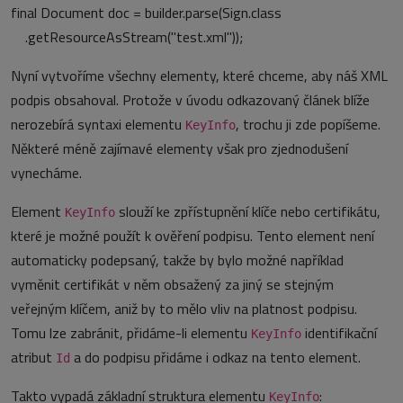
final Document doc = builder.parse(Sign.class
.getResourceAsStream("test.xml"));
Nyní vytvoříme všechny elementy, které chceme, aby náš XML
podpis obsahoval. Protože v úvodu odkazovaný článek blíže
nerozebírá syntaxi elementu
, trochu ji zde popíšeme.
KeyInfo
Některé méně zajímavé elementy však pro zjednodušení
vynecháme.
Element
slouží ke zpřístupnění klíče nebo certifikátu,
KeyInfo
které je možné použít k ověření podpisu. Tento element není
automaticky podepsaný, takže by bylo možné například
vyměnit certifikát v něm obsažený za jiný se stejným
veřejným klíčem, aniž by to mělo vliv na platnost podpisu.
Tomu lze zabránit, přidáme-li elementu
identifikační
KeyInfo
atribut
a do podpisu přidáme i odkaz na tento element.
Id
Takto vypadá základní struktura elementu
:
KeyInfo