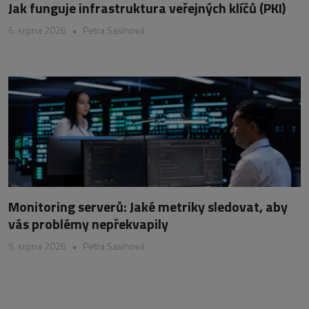
Jak funguje infrastruktura veřejných klíčů (PKI)
6. srpna 2026
•
Petra Sasínová
Monitoring serverů: Jaké metriky sledovat, aby
vás problémy nepřekvapily
5. srpna 2026
•
Petra Sasínová