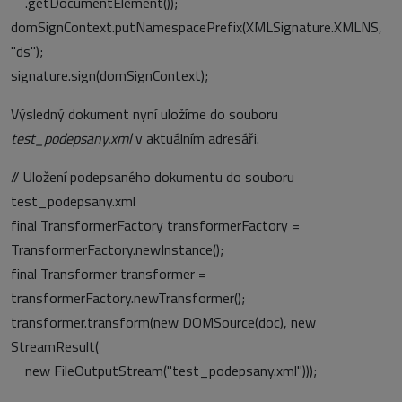
.getDocumentElement());
domSignContext.putNamespacePrefix(XMLSignature.XMLNS,
"ds");
signature.sign(domSignContext);
Výsledný dokument nyní uložíme do souboru
test_podepsany.xml
v aktuálním adresáři.
// Uložení podepsaného dokumentu do souboru
test_podepsany.xml
final TransformerFactory transformerFactory =
TransformerFactory.newInstance();
final Transformer transformer =
transformerFactory.newTransformer();
transformer.transform(new DOMSource(doc), new
StreamResult(
new FileOutputStream("test_podepsany.xml")));