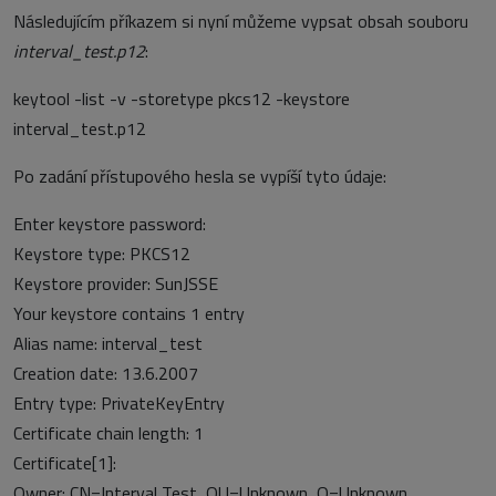
Následujícím příkazem si nyní můžeme vypsat obsah souboru
interval_test.p12
:
keytool -list -v -storetype pkcs12 -keystore
interval_test.p12
Po zadání přístupového hesla se vypíší tyto údaje:
Enter keystore password:
Keystore type: PKCS12
Keystore provider: SunJSSE
Your keystore contains 1 entry
Alias name: interval_test
Creation date: 13.6.2007
Entry type: PrivateKeyEntry
Certificate chain length: 1
Certificate[1]:
Owner: CN=Interval Test, OU=Unknown, O=Unknown,