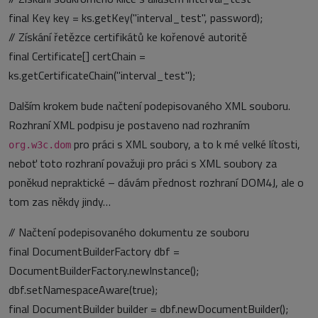
final Key key = ks.getKey("interval_test", password);
// Získání řetězce certifikátů ke kořenové autoritě
final Certificate[] certChain =
ks.getCertificateChain("interval_test");
Dalším krokem bude načtení podepisovaného XML souboru.
Rozhraní XML podpisu je postaveno nad rozhraním
pro práci s XML soubory, a to k mé velké lítosti,
org.w3c.dom
neboť toto rozhraní považuji pro práci s XML soubory za
poněkud nepraktické – dávám přednost rozhraní DOM4J, ale o
tom zas někdy jindy…
// Načtení podepisovaného dokumentu ze souboru
final DocumentBuilderFactory dbf =
DocumentBuilderFactory.newInstance();
dbf.setNamespaceAware(true);
final DocumentBuilder builder = dbf.newDocumentBuilder();