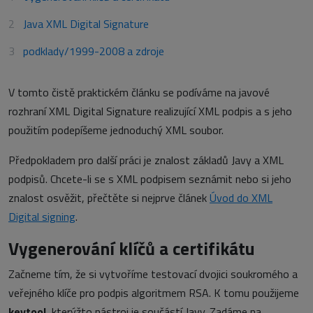
Java XML Digital Signature
podklady/1999-2008 a zdroje
V tomto čistě praktickém článku se podíváme na javové
rozhraní XML Digital Signature realizující XML podpis a s jeho
použitím podepíšeme jednoduchý XML soubor.
Předpokladem pro další práci je znalost základů Javy a XML
podpisů. Chcete-li se s XML podpisem seznámit nebo si jeho
znalost osvěžit, přečtěte si nejprve článek
Úvod do XML
Digital signing
.
Vygenerování klíčů a certifikátu
Začneme tím, že si vytvoříme testovací dvojici soukromého a
veřejného klíče pro podpis algoritmem RSA. K tomu použijeme
keytool
, kterýžto nástroj je součástí Javy. Zadáme na