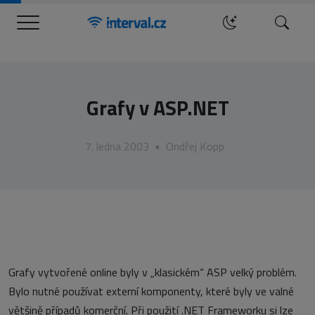
Menu
Hledat
Grafy v ASP.NET
7. ledna 2003
•
Ondřej Kopp
Grafy vytvořené online byly v „klasickém“ ASP velký problém.
Bylo nutné používat externí komponenty, které byly ve valné
většině případů komerční. Při použití .NET Frameworku si lze