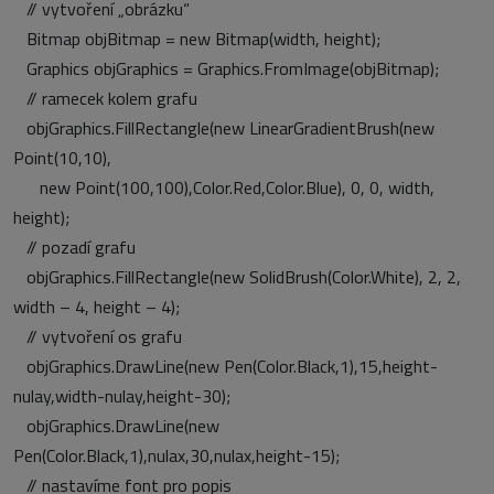
// vytvoření „obrázku“
Bitmap objBitmap = new Bitmap(width, height);
Graphics objGraphics = Graphics.FromImage(objBitmap);
// ramecek kolem grafu
objGraphics.FillRectangle(new LinearGradientBrush(new
Point(10,10),
new Point(100,100),Color.Red,Color.Blue), 0, 0, width,
height);
// pozadí grafu
objGraphics.FillRectangle(new SolidBrush(Color.White), 2, 2,
width – 4, height – 4);
// vytvoření os grafu
objGraphics.DrawLine(new Pen(Color.Black,1),15,height-
nulay,width-nulay,height-30);
objGraphics.DrawLine(new
Pen(Color.Black,1),nulax,30,nulax,height-15);
// nastavíme font pro popis