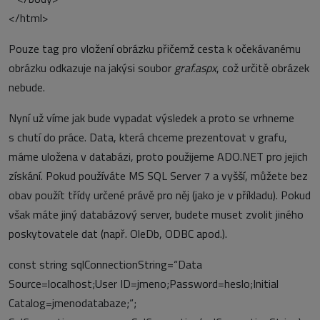
</html>
Pouze tag pro vložení obrázku přičemž cesta k očekávanému
obrázku odkazuje na jakýsi soubor
graf.aspx
, což určitě obrázek
nebude.
Nyní už víme jak bude vypadat výsledek a proto se vrhneme
s chutí do práce. Data, která chceme prezentovat v grafu,
máme uložena v databázi, proto použijeme ADO.NET pro jejich
získání. Pokud používáte MS SQL Server 7 a vyšší, můžete bez
obav použít třídy určené právě pro něj (jako je v příkladu). Pokud
však máte jiný databázový server, budete muset zvolit jiného
poskytovatele dat (např. OleDb, ODBC apod.).
const string sqlConnectionString=“Data
Source=localhost;User ID=jmeno;Password=heslo;Initial
Catalog=jmenodatabaze;“;