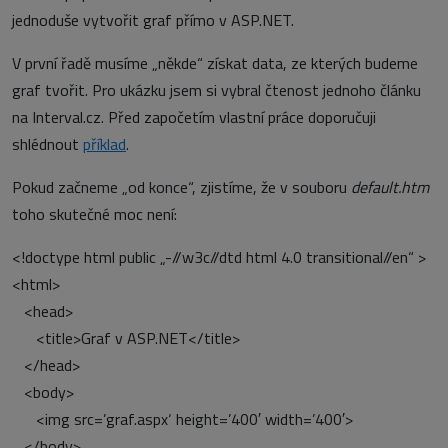
jednoduše vytvořit graf přímo v ASP.NET.
V první řadě musíme „někde“ získat data, ze kterých budeme
graf tvořit. Pro ukázku jsem si vybral čtenost jednoho článku
na Interval.cz. Před započetím vlastní práce doporučuji
shlédnout
příklad
.
Pokud začneme „od konce“, zjistíme, že v souboru
default.htm
toho skutečné moc není:
<!doctype html public „-//w3c//dtd html 4.0 transitional//en“ >
<html>
<head>
<title>Graf v ASP.NET</title>
</head>
<body>
<img src=’graf.aspx‘ height=’400′ width=’400′>
</body>