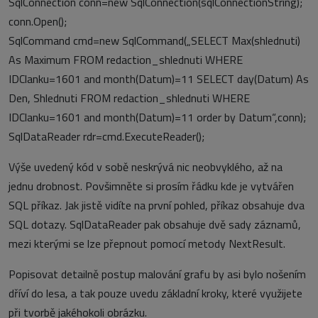
SqlConnection conn=new SqlConnection(sqlConnectionString);
conn.Open();
SqlCommand cmd=new SqlCommand(„SELECT Max(shlednuti)
As Maximum FROM redaction_shlednuti WHERE
IDClanku=1601 and month(Datum)=11 SELECT day(Datum) As
Den, Shlednuti FROM redaction_shlednuti WHERE
IDClanku=1601 and month(Datum)=11 order by Datum“,conn);
SqlDataReader rdr=cmd.ExecuteReader();
Výše uvedený kód v sobě neskrývá nic neobvyklého, až na
jednu drobnost. Povšimněte si prosím řádku kde je vytvářen
SQL příkaz. Jak jistě vidíte na první pohled, příkaz obsahuje dva
SQL dotazy. SqlDataReader pak obsahuje dvě sady záznamů,
mezi kterými se lze přepnout pomocí metody NextResult.
Popisovat detailně postup malování grafu by asi bylo nošením
dříví do lesa, a tak pouze uvedu základní kroky, které využijete
při tvorbě jakéhokoli obrázku.