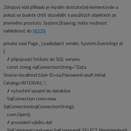
Zdrojový kód příkladu je myslím dostatečně komentován a
pokud se budete chtít dozvědět o použitých objektech ze
jmenného prostotu
System.Drawing
, máte možnost
nahlédnout do
MSDN
private void Page_Load(object sender, System.EventArgs e)
{
// připojovací řetězec do SQL serveru
const string sqlConnectionString=“Data
Source=localhost;User ID=sa;Password=asdf;Initial
Catalog=INTERVAL;“;
// vytvoření spojení do databáze
SqlConnection conn=new
SqlConnection(sqlConnectionString);
conn.Open();
// provedení výběru dat
SqlCommand cmd=new SqlCommand(„SELECT Max(shlednuti)