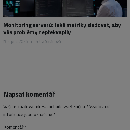
Monitoring serverů: Jaké metriky sledovat, aby
vás problémy nepřekvapily
5. srpna 2026
•
Petra Sasínová
Napsat komentář
Vaše e-mailová adresa nebude zveřejněna.
Vyžadované
informace jsou označeny
*
Komentář
*