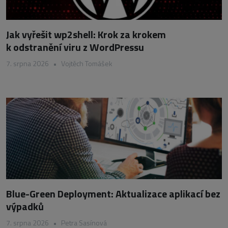
Jak vyřešit wp2shell: Krok za krokem
k odstranění viru z WordPressu
7. srpna 2026
•
Vojtěch Tomášek
Blue-Green Deployment: Aktualizace aplikací bez
výpadků
7. srpna 2026
•
Petra Sasínová