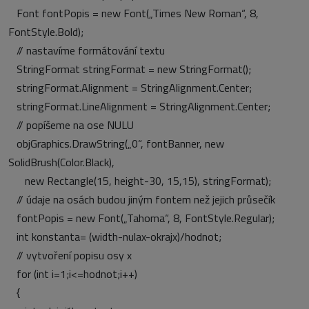
Font fontPopis = new Font(„Times New Roman“, 8,
FontStyle.Bold);
// nastavíme formátování textu
StringFormat stringFormat = new StringFormat();
stringFormat.Alignment = StringAlignment.Center;
stringFormat.LineAlignment = StringAlignment.Center;
// popíšeme na ose NULU
objGraphics.DrawString(„0“, fontBanner, new
SolidBrush(Color.Black),
new Rectangle(15, height-30, 15,15), stringFormat);
// údaje na osách budou jiným fontem než jejich průsečík
fontPopis = new Font(„Tahoma“, 8, FontStyle.Regular);
int konstanta= (width-nulax-okrajx)/hodnot;
// vytvoření popisu osy x
for (int i=1;i<=hodnot;i++)
{