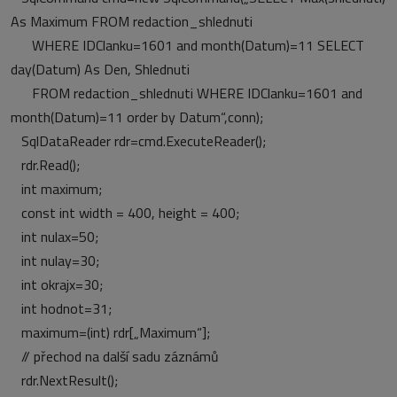
As Maximum FROM redaction_shlednuti
WHERE IDClanku=1601 and month(Datum)=11 SELECT
day(Datum) As Den, Shlednuti
FROM redaction_shlednuti WHERE IDClanku=1601 and
month(Datum)=11 order by Datum“,conn);
SqlDataReader rdr=cmd.ExecuteReader();
rdr.Read();
int maximum;
const int width = 400, height = 400;
int nulax=50;
int nulay=30;
int okrajx=30;
int hodnot=31;
maximum=(int) rdr[„Maximum“];
// přechod na další sadu záznámů
rdr.NextResult();