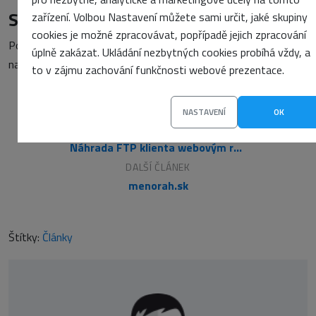
Starší komentáře ke článku
zařízení. Volbou Nastavení můžete sami určit, jaké skupiny
cookies je možné zpracovávat, popřípadě jejich zpracování
Pokud máte zájem o starší komentáře k tomuto článku,
úplně zakázat. Ukládání nezbytných cookies probíhá vždy, a
naleznete je
zde
.
to v zájmu zachování funkčnosti webové prezentace.
NASTAVENÍ
OK
PŘEDCHOZÍ ČLÁNEK
Náhrada FTP klienta webovým rozhraním 2.
DALŠÍ ČLÁNEK
menorah.sk
Štítky:
Články