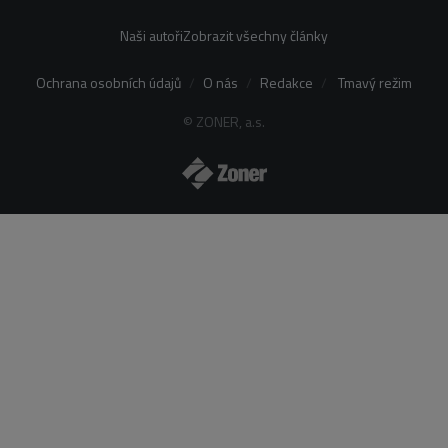
Naši autoři
Zobrazit všechny články
Ochrana osobních údajů
O nás
Redakce
Tmavý režim
© ZONER, a.s.