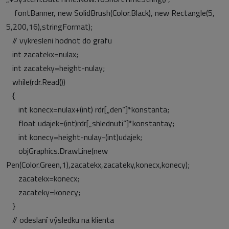
fontBanner, new SolidBrush(Color.Black), new Rectangle(5,
5,200,16),stringFormat);
// vykresleni hodnot do grafu
int zacatekx=nulax;
int zacateky=height-nulay;
while(rdr.Read())
{
int konecx=nulax+(int) rdr[„den“]*konstanta;
float udajek=(int)rdr[„shlednuti“]*konstantay;
int konecy=height-nulay-(int)udajek;
objGraphics.DrawLine(new
Pen(Color.Green,1),zacatekx,zacateky,konecx,konecy);
zacatekx=konecx;
zacateky=konecy;
}
// odeslaní výsledku na klienta