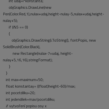
int udaj=i*konstanta;
objGraphics.DrawLine(new
Pen(Color.Red,1),nulax+udaj,height-nulay-5,nulax+udaj,height-
nulay+5);
if (i%5 == 0)
{
objGraphics.DrawString(i.ToString(), fontPopis, new
SolidBrush(Color.Black),
new Rectangle(nulax-7+udaj, height-
nulay+5,16,16),stringFormat);
}
}
int max=maximum+50;
float konstantay= ((float)height-60)/max;
int pocetdilku=20;
int jedendilek=max/pocetdilku;
// vytvoření popisu osy x