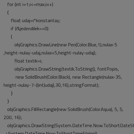
for (int i=1;i<=max;i++)
{
float udaj=i*konstantay;
if (i%jedendilek==0)
{
objGraphics.DrawLine(new Pen(Color.Blue,1),nulax-5
,height-nulay-udaj,nulax+5,height-nulay-udaj);
float textik=i;
objGraphics.DrawString(textik.ToString(), fontPopis,
new SolidBrush(Color.Black), new Rectangle(nulax-35,
height-nulay-7-((int)udaj),30,16),stringFormat);
}
}
objGraphics.FillRectangle(new SolidBrush(Color.Aqua), 5, 5,
200, 16);
objGraphics.DrawString(System.DateTime.Now.ToShortDateStr
„+System.DateTime.Now.ToShortTimeString() ,